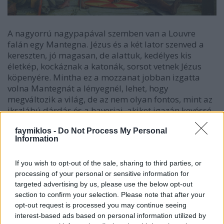
A nagyorrú nagypapával szemben van a Louvre
falán egy Mantegna. Jézus és a két lator szenved a
kereszten, jó magasan, de alattuk, kedélyes kis
életkép, kockáznak a katonák, sorsot vetnek Jézus
köpenyére. Mintha ez a mozzanat jobban izgatta
volna Mantegnát a lényegnél, lehet, hogy
megváltozik a világ, de az nem olyan fontos, mint az
ikszlábú dárdás és a haverjai, akiket igazán kevéssé
izgat, hogy ki az áldozat, a lényeg a köpenye.
Történjen a történelem, ahogy akar, az a fontos,
faymiklos -
Do Not Process My Personal
Information
hogy ki dobja a hatost, mert az viszi haza ezt a szép,
varratlan ruhadarabot. Lehet, hogy a világegyetem
If you wish to opt-out of the sale, sharing to third parties, or
tágul, de Brooklyn nem tágul, és egyáltalán nem
processing of your personal or sensitive information for
biztos, hogy tudjuk vagy észrevesszük, mik a jelentős
targeted advertising by us, please use the below opt-out
események a világban.
section to confirm your selection. Please note that after your
opt-out request is processed you may continue seeing
Némi, nem is kicsi meglepetésre a kép újra köszön a
interest-based ads based on personal information utilized by
D’Orsay múzeumban, ahol épp Degas-kiállítás van,