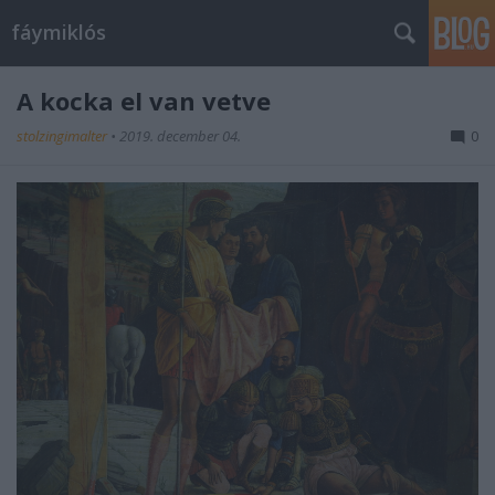
fáymiklós
A kocka el van vetve
stolzingimalter
•
2019. december 04.
0