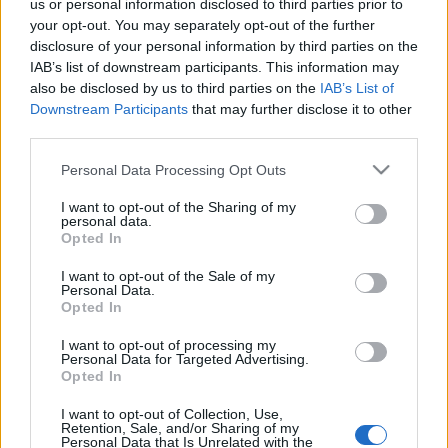
us or personal information disclosed to third parties prior to
Degas és az opera kapcsolatáról. Persze, ez még nem
your opt-out. You may separately opt-out of the further
az, csak egy korai festmény, Tours-ból kérték el,
disclosure of your personal information by third parties on the
hogy jelezzék, Degas sem volt mindig Degas. Volt,
IAB’s list of downstream participants. This information may
hogy szorgalmasan másolta a Louvre-ban
also be disclosed by us to third parties on the
IAB’s List of
Mantegnát. Számára egyébként világos módon nem
Downstream Participants
that may further disclose it to other
az volt a kép mondanivalója, mint nekem, de hát
third parties.
mindenki tévedhet. Vagy mindenkinek lehet akár
igaza is.
Please note that this website/app uses one or more Google
Personal Data Processing Opt Outs
services and may gather and store information including but
not limited to your visit or usage behaviour. You may click to
I want to opt-out of the Sharing of my
personal data.
grant or deny consent to Google and its third-party tags to
Opted In
use your data for below specified purposes in below Google
consent section.
I want to opt-out of the Sale of my
Personal Data.
Opted In
I want to opt-out of processing my
Personal Data for Targeted Advertising.
Opted In
I want to opt-out of Collection, Use,
Retention, Sale, and/or Sharing of my
Personal Data that Is Unrelated with the