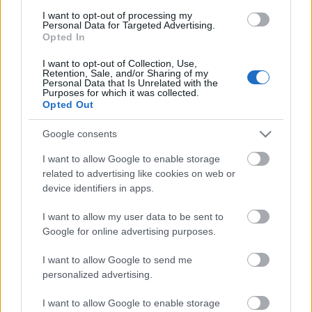
Hogy is mondjam. Ülünk egy fűthető, gyertyafényes
I want to opt-out of processing my
kalyibában, kint ordít a szél, ömlik a hó, és aligha
Personal Data for Targeted Advertising.
Opted In
lesz egyhamar vége ennek a télnek. Lehet úgy is
viszonyulni ehhez, hogy még szorosabbra zárjuk az
I want to opt-out of Collection, Use,
ajtót, ablakot, és megkérjük Volodost, hogy játsszon
Retention, Sale, and/or Sharing of my
Personal Data that Is Unrelated with the
nekünk, majd csak eltelik ez a három hónap. Vagy
Purposes for which it was collected.
lehet azt is csinálni, hogy átmelegszünk, fölvesszük a
Opted Out
nagykabátot, és elindulunk a hóban, élvezni a
hideget, fényt, életet. Azt képzelem, hogy Liszt az
Google consents
utóbbit választotta volna. Volodos meg nyilván azt,
I want to allow Google to enable storage
hogy nem.
related to advertising like cookies on web or
device identifiers in apps.
I want to allow my user data to be sent to
Google for online advertising purposes.
Címkék:
Arcady Volodos
I want to allow Google to send me
personalized advertising.
I want to allow Google to enable storage