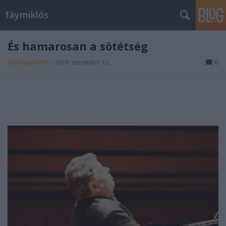
fáymiklós
És hamarosan a sötétség
stolzingimalter
•
2019. december 12.
0