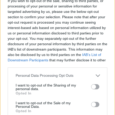
alig-alig valaki a világban, sok színnel és sok
If you wish to opt-out of the sale, sharing to third parties, or
árnyékkal, rengeteg finomsággal. Még tisztán
processing of your personal or sensitive information for
emlékszem, hogy volt egy pont, amikor nagyon
targeted advertising by us, please use the below opt-out
tetszett az egész. Liszt-mű volt az is, mint minden az
section to confirm your selection. Please note that after your
első részben, Assisi Szent Ferenc a madaraknak
opt-out request is processed you may continue seeing
prédikál. Ahogy azt elképzelheti mindenki, jobbal
interest-based ads based on personal information utilized by
us or personal information disclosed to third parties prior to
csiripelnek a madarak, ballal Szent Ferenc komoly
your opt-out. You may separately opt-out of the further
dolgokat mond nekik, és a madarak elhalkulnak,
disclosure of your personal information by third parties on the
nem repülnek el, hallgatják a szentet. Szépen is szólt,
IAB’s list of downstream participants. This information may
és mindehhez járult még valami optikai élmény is,
also be disclosed by us to third parties on the
IAB’s List of
mert a zongorista kerekded jobbja úgy vergődött a
Downstream Participants
that may further disclose it to other
billentyűkön, ahogy a porban fürdő verebek szoktak
third parties.
tisztálkodni.
Please note that this website/app uses one or more Google
Personal Data Processing Opt Outs
Itt még tetszett, aztán egyre kevésbé, mert mintha
services and may gather and store information including but
minden mű ugyanaz volna, az egész hangverseny
not limited to your visit or usage behaviour. You may click to
I want to opt-out of the Sharing of my
personal data.
belefulladt ebbe a chiaroscuróba, a puha és kevés
grant or deny consent to Google and its third-party tags to
Opted In
fénybe. Ki lehetett ismerni a trükköket. De ez ilyen
use your data for below specified purposes in below Google
zongorázni tudás mellett igazán vézna kifogás. Lehet
consent section.
I want to opt-out of the Sale of my
még az ízléssel jönni, hogy talán tényleg ez Liszt, de
Personal Data.
Opted In
inkább ez is, több, változatosabb, hatalmasabb.