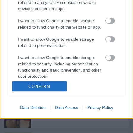
Ajánlott bejegyzések:
related to analytics like cookies on web or
device identifiers in apps.
Szörnyű métely
I want to allow Google to enable storage
related to functionality of the website or app.
I want to allow Google to enable storage
related to personalization.
Atlasz, hanyatlasz
I want to allow Google to enable storage
related to security, including authentication
functionality and fraud prevention, and other
user protection.
Ironikus
CONFIRM
Data Deletion
Data Access
Privacy Policy
Szerelmes egy zongorába