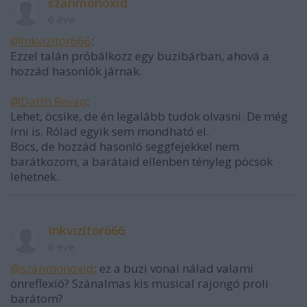
szánmonoxid
6 éve
@Inkvizítor666
:
Ezzel talán próbálkozz egy buzibárban, ahová a
hozzád hasonlók járnak.
@Darth Revan
:
Lehet, öcsike, de én legalább tudok olvasni. De még
írni is. Rólad egyik sem mondható el.
Bocs, de hozzád hasonló seggfejekkel nem
barátkozom, a barátaid ellenben tényleg pöcsök
lehetnek.
Inkvizítor666
6 éve
@szánmonoxid
: ez a buzi vonal nálad valami
önreflexió? Szánalmas kis musical rajongó proli
barátom?