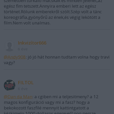
szemétben turkáló macskák és minden jelenet,az
egész fim tetszett.Annyira emberi lett az egész
történet.Rólunk emberekről szólt.Szép volt a tánc
koreográfia,gyönyőrű az ének,és végig lekötött a
film.Nem volt unalmas.
Inkvizítor666
6 éve
@Andy908
: jó jó hát honnan tudtam volna hogy travi
vagy?
FILTOL
6 éve
@Dan da Man
: a cgiben mi a teljesitmeny? a 12
magos konfiguráció vagy mi a fasz? hogy a
bekokozott faszfilé mennyit kattintgatott a
kézkimelo 1000 dollaros egerevel? ooo persze.