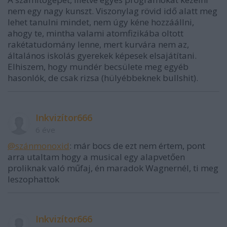
nem egy nagy kunszt. Viszonylag rövid idő alatt meg
lehet tanulni mindet, nem úgy kéne hozzáállni,
ahogy te, mintha valami atomfizikába oltott
rakétatudomány lenne, mert kurvára nem az,
általános iskolás gyerekek képesek elsajátítani.
Elhiszem, hogy mundér becsülete meg egyéb
hasonlók, de csak rizsa (hülyébbeknek bullshit).
Inkvizítor666
6 éve
@szánmonoxid
: már bocs de ezt nem értem, pont
arra utaltam hogy a musical egy alapvetően
proliknak való műfaj, én maradok Wagnernél, ti meg
leszophattok
Inkvizítor666