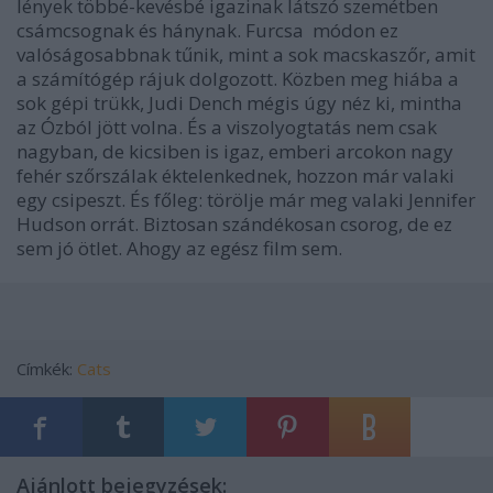
lények többé-kevésbé igazinak látszó szemétben
csámcsognak és hánynak. Furcsa módon ez
valóságosabbnak tűnik, mint a sok macskaszőr, amit
a számítógép rájuk dolgozott. Közben meg hiába a
sok gépi trükk, Judi Dench mégis úgy néz ki, mintha
az Ózból jött volna. És a viszolyogtatás nem csak
nagyban, de kicsiben is igaz, emberi arcokon nagy
fehér szőrszálak éktelenkednek, hozzon már valaki
egy csipeszt. És főleg: törölje már meg valaki Jennifer
Hudson orrát. Biztosan szándékosan csorog, de ez
sem jó ötlet. Ahogy az egész film sem.
Címkék:
Cats
Ajánlott bejegyzések: