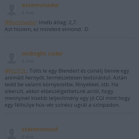
exterminador
6 éve
@Buchhalter
: Imdb átlag: 2,7.
Azt hiszem, ez mindent elmond. :D
midnight coder
6 éve
@FILTOL
: Tölts le egy Blendert és csinálj benne egy
animált hernyót, természetesen textúrástul. Aztán
tedd be valami környezetbe, fényekkel, stb. Ha
sikerült, akkor elbeszélgethetünk arról, hogy
mennyivel kisebb teljesítmény egy jó CGI mint hogy
egy félhülye hús-vér színész ugrál a színpadon.
szánmonoxid
6 éve