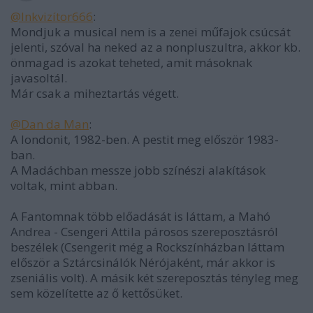
@Inkvizítor666
:
Mondjuk a musical nem is a zenei műfajok csúcsát
jelenti, szóval ha neked az a nonpluszultra, akkor kb.
önmagad is azokat teheted, amit másoknak
javasoltál.
Már csak a miheztartás végett.
@Dan da Man
:
A londonit, 1982-ben. A pestit meg először 1983-
ban.
A Madáchban messze jobb színészi alakítások
voltak, mint abban.
A Fantomnak több előadását is láttam, a Mahó
Andrea - Csengeri Attila párosos szereposztásról
beszélek (Csengerit még a Rockszínházban láttam
először a Sztárcsinálók Nérójaként, már akkor is
zseniális volt). A másik két szereposztás tényleg meg
sem közelítette az ő kettősüket.