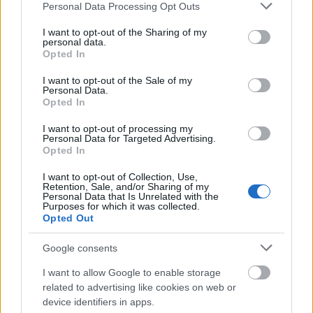
Please note that this website/app uses one or more Google
Personal Data Processing Opt Outs
Én nem láttam, ezért nem is mondhatok véleményt
services and may gather and store information including but
róla. De amennyit olvastam és hallottam róla, nos
not limited to your visit or usage behaviour. You may click to
I want to opt-out of the Sharing of my
azok alapján biztosan nem fogom megnézni.
personal data.
grant or deny consent to Google and its third-party tags to
Opted In
Egyszerűen nem érdekel sem a téma, sem a műfaj. A
use your data for below specified purposes in below Google
CGI szörnyekké maszkírozott színészek pedig valami
consent section.
I want to opt-out of the Sale of my
miatt ellenérzést keltenek bennem.
Personal Data.
Opted In
I want to opt-out of processing my
Personal Data for Targeted Advertising.
vanRob
Opted In
6 éve
I want to opt-out of Collection, Use,
@FILTOL
: Nyilván nem jelölik Oscarra, de azért
Retention, Sale, and/or Sharing of my
érdekes lenne látni, ahogy 3-4 kocka kivonul átvenni
Personal Data that Is Unrelated with the
Purposes for which it was collected.
a szobrocskát mondjuk a legjobb férfi főszereplő
Opted Out
után (aki nem is vitás, csakis Joaquin Phoenix lehet).
Google consents
I want to allow Google to enable storage
Darth Revan
related to advertising like cookies on web or
6 éve
device identifiers in apps.