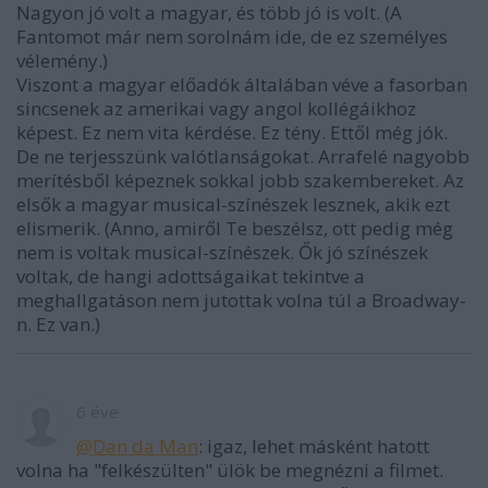
Nagyon jó volt a magyar, és több jó is volt. (A
Fantomot már nem sorolnám ide, de ez személyes
vélemény.)
Viszont a magyar előadók általában véve a fasorban
sincsenek az amerikai vagy angol kollégáikhoz
képest. Ez nem vita kérdése. Ez tény. Ettől még jók.
De ne terjesszünk valótlanságokat. Arrafelé nagyobb
merítésből képeznek sokkal jobb szakembereket. Az
elsők a magyar musical-színészek lesznek, akik ezt
elismerik. (Anno, amiről Te beszélsz, ott pedig még
nem is voltak musical-színészek. Ők jó színészek
voltak, de hangi adottságaikat tekintve a
meghallgatáson nem jutottak volna túl a Broadway-
n. Ez van.)
6 éve
@Dan da Man
: igaz, lehet másként hatott
volna ha "felkészülten" ülök be megnézni a filmet.