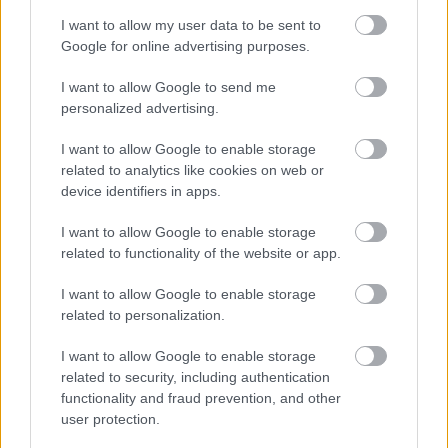
@szánmonoxid
:
I want to allow my user data to be sent to
Google for online advertising purposes.
Szirtes elég nyomi
I want to allow Google to send me
Semmi eredeti ötlet nincs a rendezéseiben. Nem
personalized advertising.
replika előadás annyiban merül ki nála, hogy
bénább a koreográfia és a díszletek meg a kosztüm,
I want to allow Google to enable storage
mint az eredeti
related to analytics like cookies on web or
device identifiers in apps.
I want to allow Google to enable storage
6 éve
related to functionality of the website or app.
@Inkvizítor666
: Ha a napszemcsidet levennéd
I want to allow Google to enable storage
látnál is. De erről majd akkor beszélgetünk ha
related to personalization.
szemtől szembe mersz megállni velem, ropifiúcska!
És most gyorsan cserélj profilképet, mielőtt mások is
I want to allow Google to enable storage
beazonosítanak!
related to security, including authentication
functionality and fraud prevention, and other
user protection.
Ambiorix