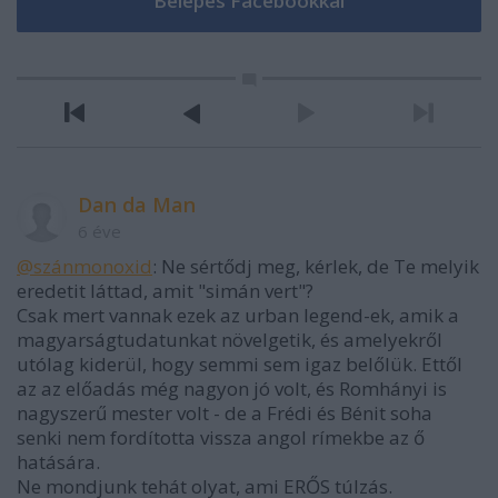
Dan da Man
6 éve
@szánmonoxid
: Ne sértődj meg, kérlek, de Te melyik
eredetit láttad, amit "simán vert"?
Csak mert vannak ezek az urban legend-ek, amik a
magyarságtudatunkat növelgetik, és amelyekről
utólag kiderül, hogy semmi sem igaz belőlük. Ettől
az az előadás még nagyon jó volt, és Romhányi is
nagyszerű mester volt - de a Frédi és Bénit soha
senki nem fordította vissza angol rímekbe az ő
hatására.
Ne mondjunk tehát olyat, ami ERŐS túlzás.