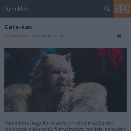
fáymiklós
Cats-kac
stolzingimalter
•
2019. december 28.
51
Reméltem, hogy korosztályom védelmezőjeként
kiállhatok a Macskák filmváltozata mellett, nem értik