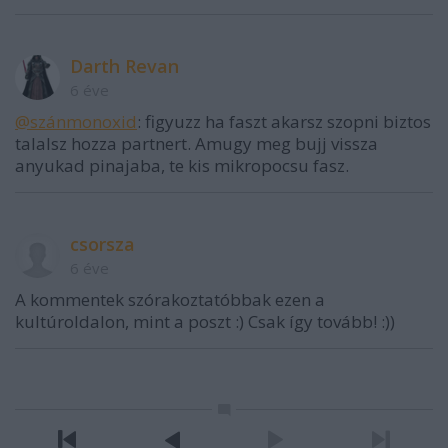
Darth Revan
6 éve
@szánmonoxid
: figyuzz ha faszt akarsz szopni biztos
talalsz hozza partnert. Amugy meg bujj vissza
anyukad pinajaba, te kis mikropocsu fasz.
csorsza
6 éve
A kommentek szórakoztatóbbak ezen a
kultúroldalon, mint a poszt :) Csak így tovább! :))