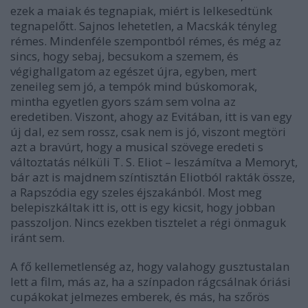
ezek a maiak és tegnapiak, miért is lelkesedtünk
tegnapelőtt. Sajnos lehetetlen, a Macskák tényleg
rémes. Mindenféle szempontból rémes, és még az
sincs, hogy sebaj, becsukom a szemem, és
végighallgatom az egészet újra, egyben, mert
zeneileg sem jó, a tempók mind búskomorak,
mintha egyetlen gyors szám sem volna az
eredetiben. Viszont, ahogy az Evitában, itt is van egy
új dal, ez sem rossz, csak nem is jó, viszont megtöri
azt a bravúrt, hogy a musical szövege eredeti s
változtatás nélküli T. S. Eliot – leszámítva a Memoryt,
bár azt is majdnem színtisztán Eliotból rakták össze,
a Rapszódia egy szeles éjszakánból. Most meg
belepiszkáltak itt is, ott is egy kicsit, hogy jobban
passzoljon. Nincs ezekben tisztelet a régi önmaguk
iránt sem.
A fő kellemetlenség az, hogy valahogy gusztustalan
lett a film, más az, ha a színpadon rágcsálnak óriási
cupákokat jelmezes emberek, és más, ha szőrös