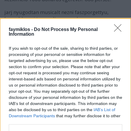
jarj nyugodtan musicalt nezni faszporgettyu,
bamuld a cgi.t meredt szemmel. ez meg nem
jellemhiba, de hogy azt hiszed ez (plafonig ugro cgi
faymiklos -
Do Not Process My Personal
bábok) teljesitmeny...es ezt meg hirdeted is...na az
Information
jellemhiba.
If you wish to opt-out of the sale, sharing to third parties, or
processing of your personal or sensitive information for
stolzingimalter
targeted advertising by us, please use the below opt-out
section to confirm your selection. Please note that after your
6 éve
opt-out request is processed you may continue seeing
@Mariann László
: A koreográfia tényleg szuper, de a
interest-based ads based on personal information utilized by
sok trükk ellene dolgozik. honnét tudjam, hogy most
us or personal information disclosed to third parties prior to
valóban hármat fordult valaki, vagy ez is csak trükk.
your opt-out. You may separately opt-out of the further
Főleg, ha utána fölrepül.
disclosure of your personal information by third parties on the
IAB’s list of downstream participants. This information may
also be disclosed by us to third parties on the
IAB’s List of
Downstream Participants
that may further disclose it to other
vanRob
third parties.
6 éve