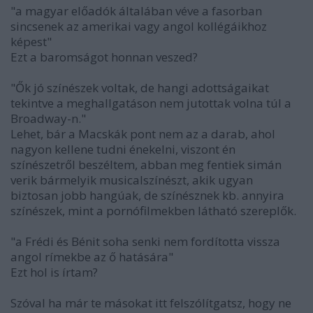
"a magyar előadók általában véve a fasorban
sincsenek az amerikai vagy angol kollégáikhoz
képest"
Ezt a baromságot honnan veszed?
"Ők jó színészek voltak, de hangi adottságaikat
tekintve a meghallgatáson nem jutottak volna túl a
Broadway-n."
Lehet, bár a Macskák pont nem az a darab, ahol
nagyon kellene tudni énekelni, viszont én
színészetről beszéltem, abban meg fentiek simán
verik bármelyik musicalszínészt, akik ugyan
biztosan jobb hangúak, de színésznek kb. annyira
színészek, mint a pornófilmekben látható szereplők.
"a Frédi és Bénit soha senki nem fordította vissza
angol rímekbe az ő hatására"
Ezt hol is írtam?
Szóval ha már te másokat itt felszólítgatsz, hogy ne