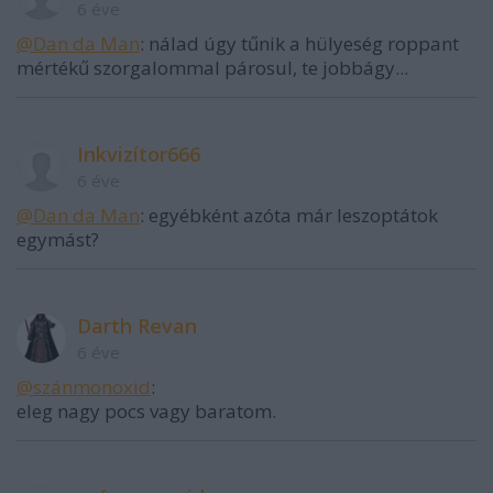
6 éve
@Dan da Man
: nálad úgy tűnik a hülyeség roppant
mértékű szorgalommal párosul, te jobbágy...
Inkvizítor666
6 éve
@Dan da Man
: egyébként azóta már leszoptátok
egymást?
Darth Revan
6 éve
@szánmonoxid
:
eleg nagy pocs vagy baratom.