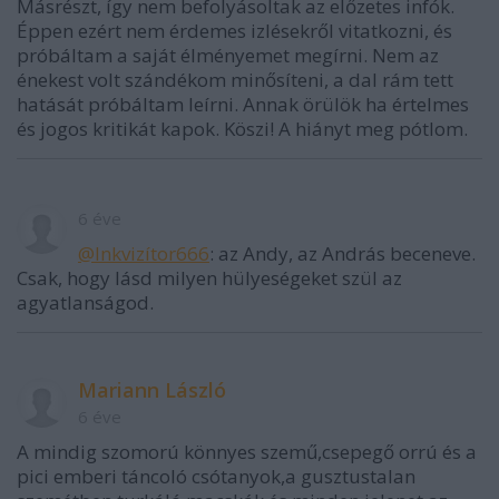
Másrészt, így nem befolyásoltak az előzetes infók.
Éppen ezért nem érdemes izlésekről vitatkozni, és
próbáltam a saját élményemet megírni. Nem az
énekest volt szándékom minősíteni, a dal rám tett
hatását próbáltam leírni. Annak örülök ha értelmes
és jogos kritikát kapok. Köszi! A hiányt meg pótlom.
6 éve
@Inkvizítor666
: az Andy, az András beceneve.
Csak, hogy lásd milyen hülyeségeket szül az
agyatlanságod.
Mariann László
6 éve
A mindig szomorú könnyes szemű,csepegő orrú és a
pici emberi táncoló csótanyok,a gusztustalan