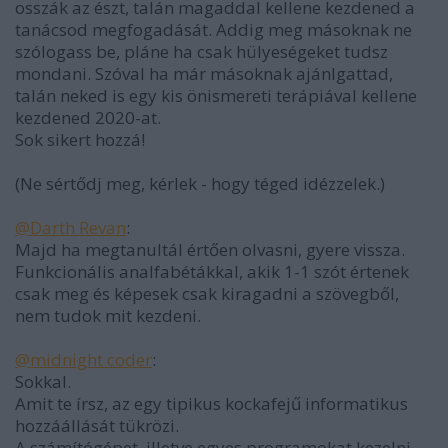
osszák az észt, talán magaddal kellene kezdened a
tanácsod megfogadását. Addig meg másoknak ne
szólogass be, pláne ha csak hülyeségeket tudsz
mondani. Szóval ha már másoknak ajánlgattad,
talán neked is egy kis önismereti terápiával kellene
kezdened 2020-at.
Sok sikert hozzá!
(Ne sértődj meg, kérlek - hogy téged idézzelek.)
@Darth Revan
:
Majd ha megtanultál értően olvasni, gyere vissza.
Funkcionális analfabétákkal, akik 1-1 szót értenek
csak meg és képesek csak kiragadni a szövegből,
nem tudok mit kezdeni.
@midnight coder
:
Sokkal.
Amit te írsz, az egy tipikus kockafejű informatikus
hozzáállását tükrözi.
A számítógépet, illetve egyes programokat kezelni