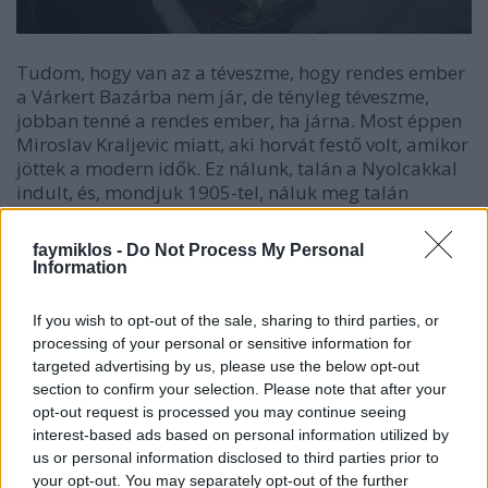
Tudom, hogy van az a téveszme, hogy rendes ember
a Várkert Bazárba nem jár, de tényleg téveszme,
jobban tenné a rendes ember, ha járna. Most éppen
Miroslav Kraljevic miatt, aki horvát festő volt, amikor
jöttek a modern idők. Ez nálunk, talán a Nyolcakkal
indult, és, mondjuk 1905-tel, náluk meg talán
Kraljeviccsal, és 1910-zel. A festő élete még a
rövidnél is rövidebb volt, Kraljevic 28 évesen
faymiklos -
Do Not Process My Personal
meghalt, és a festészetben a csodagyerekség sokkal
Information
bonyolultabb, mint a komponistáknál. Épp csak
elkezdte, vagy talán el sem kezdte, el sem tudjuk
If you wish to opt-out of the sale, sharing to third parties, or
képzelni, mit nem kezdett el a tbc miatt. Csak azt
processing of your personal or sensitive information for
látni, hogy tud, nagyon jól rajzol, nagyon jól fest,
targeted advertising by us, please use the below opt-out
lazán és nagyvonalúan, könnyű ecsettel és mégsem
section to confirm your selection. Please note that after your
súlytalanul. Azt látni, hogy kopasz lett volna, ha
opt-out request is processed you may continue seeing
megéri.
interest-based ads based on personal information utilized by
us or personal information disclosed to third parties prior to
Azt látni, amit nem annyira jó látni. Magunkat.
your opt-out. You may separately opt-out of the further