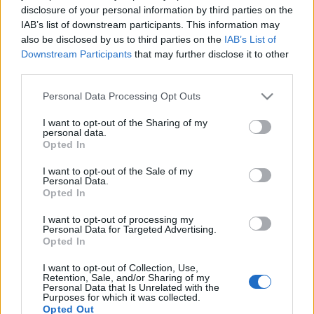
Esterházy Péter írta valami régi focimeccs kapcsán,
disclosure of your personal information by third parties on the
hogy „gondoltuk, mi sérós fővárosiak, jól
IAB’s list of downstream participants. This information may
kigurigázzuk ezeket a derék bányászokat”.
also be disclosed by us to third parties on the
IAB’s List of
Szeretnénk itt mi úgy tenni, mintha mi volnánk a
Downstream Participants
that may further disclose it to other
sérós fővárosiak, vállon veregetni a horvát
third parties.
modernistákat, igen, igen, szaladtok a franciák után,
Please note that this website/app uses one or more Google
Personal Data Processing Opt Outs
de hát a vonat egyre gyorsabb, ti meg egyre csak
services and may gather and store information including but
szaladtok… Hiszen ezt nekünk is mondhatják más,
not limited to your visit or usage behaviour. You may click to
I want to opt-out of the Sharing of my
nagyobb és még sérósabb fővárosiak. Lehetnénk
personal data.
grant or deny consent to Google and its third-party tags to
Opted In
csak akkor önelégültek, ha valami egészen-egészen
use your data for below specified purposes in below Google
pici okunk is van rá.
consent section.
I want to opt-out of the Sale of my
Personal Data.
Opted In
I want to opt-out of processing my
Personal Data for Targeted Advertising.
Címkék:
Várkert Bazár
Miroslav Kraljevic
Opted In
I want to opt-out of Collection, Use,
Retention, Sale, and/or Sharing of my
Personal Data that Is Unrelated with the
Purposes for which it was collected.
Opted Out
Ajánlott bejegyzések: