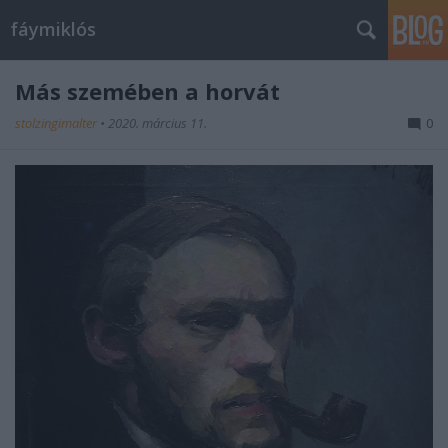
fáymiklós
Más szemében a horvát
stolzingimalter
•
2020. március 11.
0