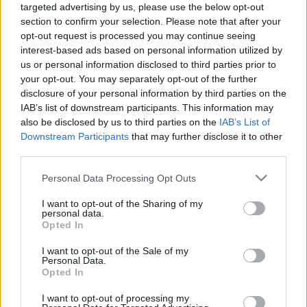
targeted advertising by us, please use the below opt-out
le semmilyen poént, mert úgy is kezdődik: Korede
section to confirm your selection. Please note that after your
megy, hogy takarítson a húga után, aki beledöfte a
opt-out request is processed you may continue seeing
kést az éppen soros pasijába. Nincs hozzá
interest-based ads based on personal information utilized by
különösebb magyarázat, megtette, biztos oka volt
us or personal information disclosed to third parties prior to
rá, Korede nem kérdez, csak takarít, fertőtlenít, aztán
your opt-out. You may separately opt-out of the further
bepakolják a hullát a csomagtartóba, és bedobják a
disclosure of your personal information by third parties on the
Harmadik Szárazföldi Hídról a tengerbe.
IAB’s list of downstream participants. This information may
also be disclosed by us to third parties on the
IAB’s List of
Downstream Participants
that may further disclose it to other
Legalább ezt is megtudta az ember: Lagosban van
third parties.
legalább három szárazföldi híd. Nem krimi és nem
ijesztgetés, irodalom a könyv, díjakat nyert, meg
Please note that this website/app uses one or more Google
Personal Data Processing Opt Outs
Booker-listára (hosszú listára) került, könnyen
services and may gather and store information including but
olvasható, rövid fejezetekből áll (a szerző mégiscsak
not limited to your visit or usage behaviour. You may click to
I want to opt-out of the Sharing of my
personal data.
költő és novellista volt, ja, az eredeti, tehát nem a
grant or deny consent to Google and its third-party tags to
Opted In
magyar borítót is ő tervezte), de azért regény, kicsit
use your data for below specified purposes in below Google
többet tud az ember a világról utána, mint előtte.
consent section.
I want to opt-out of the Sale of my
Personal Data.
Elég jól körbejárhatóak a figurák, valósak a
Opted In
viszonyok, és nem is vadul nigériai ez a
családelképzelés, az elsőszülött felelőssége az
I want to opt-out of processing my