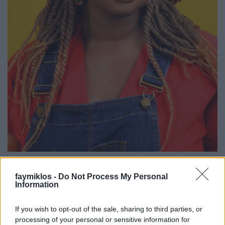
Oyinkan Braithwaite jelenleg Nigériában él, egy
faymiklos -
Do Not Process My Personal
öccse és két húga van. Egyik sem sorozatgyilkos.
Information
Okkal ilyen vicceske a fülszövegi életrajz Oyinkan
If you wish to opt-out of the sale, sharing to third parties, or
Braithwaite első regényén, mert ez a címe, Hugicám,
processing of your personal or sensitive information for
a sorozatgyilkos. És tényleg az, ezzel még nem lövök