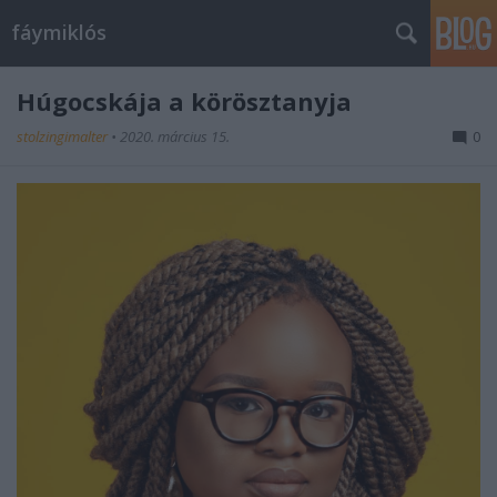
fáymiklós
Húgocskája a körösztanyja
stolzingimalter
•
2020. március 15.
0