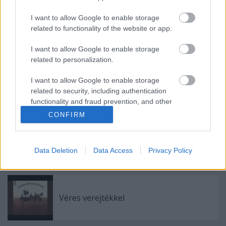
I want to allow Google to enable storage
related to functionality of the website or app.
Vetélkedő társművészetek
I want to allow Google to enable storage
related to personalization.
I want to allow Google to enable storage
Ironikus
related to security, including authentication
functionality and fraud prevention, and other
user protection.
CONFIRM
Gondolatok a házi könyvtárban
Data Deletion
Data Access
Privacy Policy
Véres verejtékkel