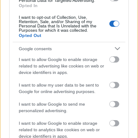
ifjabbakért. Van egy videó az interneten, Oyinkan
Personal Data for Targeted Advertising.
Opted In
Braithwaite megmutatja a kedvenc könyveit. Az
egyiket nem ismerem, gondolom, más se nagyon:
I want to opt-out of Collection, Use,
Mufaro gyönyörű lányai. De a másik kettő, és
Retention, Sale, and/or Sharing of my
Personal Data that Is Unrelated with the
mindkettőnek szerepe volt a Hugicám elkészültében,
Purposes for which it was collected.
a Szép remények és a Jane Eyre. Nincsenek
Opted Out
messzebb, mint Nigéria.
Google consents
I want to allow Google to enable storage
related to advertising like cookies on web or
device identifiers in apps.
Címkék:
Oyinkan Braithwaite
Hugicám a sorozatgyilkos
I want to allow my user data to be sent to
Google for online advertising purposes.
I want to allow Google to send me
Ajánlott bejegyzések:
personalized advertising.
I want to allow Google to enable storage
Önfej
related to analytics like cookies on web or
device identifiers in apps.