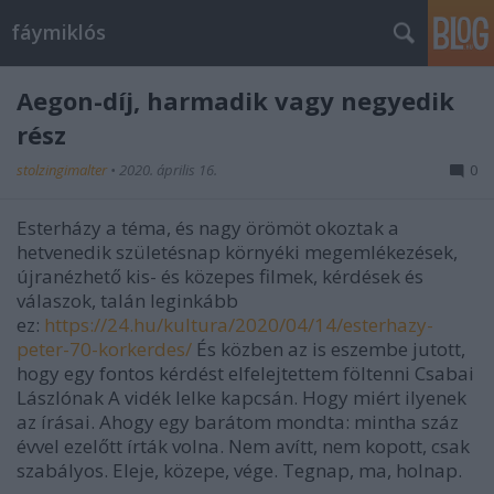
fáymiklós
Aegon-díj, harmadik vagy negyedik
rész
stolzingimalter
•
2020. április 16.
0
Esterházy a téma, és nagy örömöt okoztak a
hetvenedik születésnap környéki megemlékezések,
újranézhető kis- és közepes filmek, kérdések és
válaszok, talán leginkább
ez:
https://24.hu/kultura/2020/04/14/esterhazy-
peter-70-korkerdes/
És közben az is eszembe jutott,
hogy egy fontos kérdést elfelejtettem föltenni Csabai
Lászlónak A vidék lelke kapcsán. Hogy miért ilyenek
az írásai. Ahogy egy barátom mondta: mintha száz
évvel ezelőtt írták volna. Nem avítt, nem kopott, csak
szabályos. Eleje, közepe, vége. Tegnap, ma, holnap.