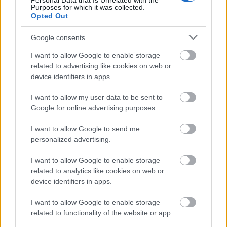
Personal Data that Is Unrelated with the
Purposes for which it was collected.
Azért végeztem történelem-német szakot, mert a
Opted Out
történelmi és nyelvi ismeretek elengedhetetlenek egy
Google consents
írónak.
I want to allow Google to enable storage
Azért végeztem el később a könyvtár szakot, hogy
related to advertising like cookies on web or
egész nap könyvek között lehessek.
device identifiers in apps.
Azért vettem feleségül Sz.-t, mert éreztem, hogy jó
I want to allow my user data to be sent to
múzsa lesz belőle.
Google for online advertising purposes.
Azért lett két gyerekem, mert ők már megadják az
I want to allow Google to send me
apaság élményét, figyelhetem, egymáshoz hogyan
personalized advertising.
viszonyulnak, ugyanakkor még tudok mindemellett
írni.
I want to allow Google to enable storage
related to analytics like cookies on web or
Azért maradtam a szülővárosomban, mert annak az
device identifiers in apps.
életét, történelmét még átlátom, így alapanyaggá
tehetem.
I want to allow Google to enable storage
related to functionality of the website or app.
És így tovább.