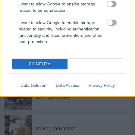
I want to allow Google to enable storage
related to personalization.
I want to allow Google to enable storage
related to security, including authentication
functionality and fraud prevention, and other
user protection.
Címkék:
Csabai László
CONFIRM
Ajánlott bejegyzések:
Data Deletion
Data Access
Privacy Policy
Szörnyű métely
Atlasz, hanyatlasz