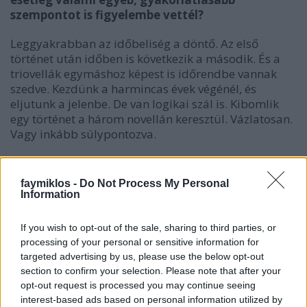
szempontot is figyelembe vettél?
Leggyakrabban az időbeliség a döntő. Az első
történet után időben is következik a második. És a
triovellák egymáshoz képest is időrendbe vannak
szedve. Kezdünk a harmincas évek végénél, és
eljutunk a jelenbe. De van logikai szál is. Kibomlik
egy történet a három novellán keresztül. Vázlatosan.
Vagy inkább súlypontozva.
Beszéltél róla, hogy a hármasával összefüggő
novellák mintha félúton lennének a novellák és
faymiklos -
Do Not Process My Personal
a regény között. de vajon valóban létezik ez az
Information
út? Úgy értem, a regény valahogy több tud lenni,
mint a novellahármas, a három novella több,
If you wish to opt-out of the sale, sharing to third parties, or
mint az egy, vagy ez így mondvacsinált rangsor?
processing of your personal or sensitive information for
targeted advertising by us, please use the below opt-out
section to confirm your selection. Please note that after your
opt-out request is processed you may continue seeing
Igen, a regény több, mint egy hármas novella.
interest-based ads based on personal information utilized by