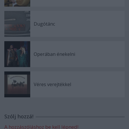
Dugótánc
Operában énekelni
Véres verejtékkel
Szólj hozzá!
A hozzászóláshoz be kell lépned!