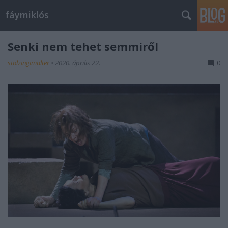
fáymiklós
Senki nem tehet semmiről
stolzingimalter
•
2020. április 22.
0