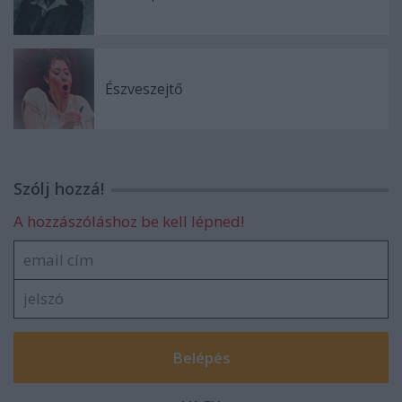
Észveszejtő
Szólj hozzá!
A hozzászóláshoz be kell lépned!