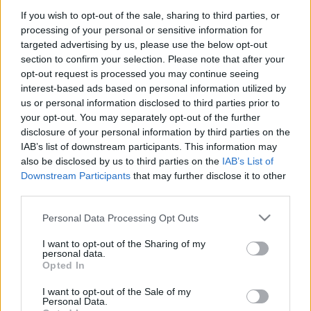
színházban persze népszerű a mű, két film- és sok
If you wish to opt-out of the sale, sharing to third parties, or
hangfelvétel készült az előadásokról. Ez most a
processing of your personal or sensitive information for
legutóbb rögzített, Patrice Chéreau szép, okos
targeted advertising by us, please use the below opt-out
rendezése, mintha Rothko-színekkel dolgozott volna,
section to confirm your selection. Please note that after your
festményben sétálgatnak a hősök, és vitatkoznak
opt-out request is processed you may continue seeing
megbocsátásról és bosszúról, hogy szabad-e
interest-based ads based on personal information utilized by
normális életet élni, legalább megpróbálni, vagy el
us or personal information disclosed to third parties prior to
kell számoltatni a bűnösöket. Helyre kell-e
your opt-out. You may separately opt-out of the further
zökkenteni a világot, vagy maga a zökkentés
disclosure of your personal information by third parties on the
végteleníti a kisiklást, férjgyilkosságra
IAB’s list of downstream participants. This information may
anyagyilkosság a válasz, nyilván a testvérgyilkosság
also be disclosed by us to third parties on the
IAB’s List of
volna a logikus folytatás, bár itt nem az történik.
Downstream Participants
that may further disclose it to other
third parties.
Minden klassz, a címszereplő Nina Stemme meg
Please note that this website/app uses one or more Google
Personal Data Processing Opt Outs
főleg klassz, ahogy végigordít mindenkit, aki beteszi
services and may gather and store information including but
a lábát a színpadra, nem is érthető, hogy ezt hogyan
not limited to your visit or usage behaviour. You may click to
I want to opt-out of the Sharing of my
personal data.
lehet végigcsinálni, a többiek váltják egymást, ő meg
grant or deny consent to Google and its third-party tags to
Opted In
egyedül van, úgy állja a kettősöket.
use your data for below specified purposes in below Google
consent section.
I want to opt-out of the Sale of my
De a hogyan lehet végigcsinálni még mindig
Personal Data.