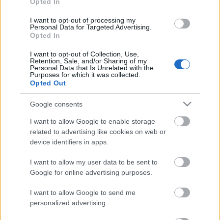
Opted In
érvényes a nézőtéri oldalon is, egyszerűen nem
tudok lépést tartani velük, folyton Strausst látom
I want to opt-out of processing my
magam előtt, ahogy bólogat, ez még belefér, ez is, ez
Personal Data for Targeted Advertising.
is.
Opted In
I want to opt-out of Collection, Use,
A legenda szerint az Elektra bemutatóján a függöny
Retention, Sale, and/or Sharing of my
lehullásakor akkora volt a döbbenet a nézőtéren,
Personal Data that Is Unrelated with the
Purposes for which it was collected.
hogy tapsolni is elfelejtettek. Strauss hihetetlen
Opted Out
lélekjelenléttel fölállt az első sorban, a közönség felé
fordult, és azt mondta: nem tehetek róla, de nekem
Google consents
tetszett.
I want to allow Google to enable storage
Nem tehetek róla én sem, de nekem nem. Azért nem
related to advertising like cookies on web or
adom föl.
device identifiers in apps.
I want to allow my user data to be sent to
Google for online advertising purposes.
I want to allow Google to send me
Címkék:
Elektra
Richard Strauss
Metropolitan Opera
personalized advertising.