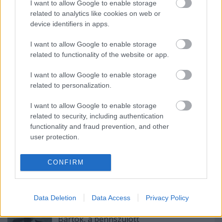
I want to allow Google to enable storage
related to analytics like cookies on web or
device identifiers in apps.
Ajánlott bejegyzések:
I want to allow Google to enable storage
related to functionality of the website or app.
Szöveg és zene
I want to allow Google to enable storage
related to personalization.
I want to allow Google to enable storage
Fordított Orfeusz
related to security, including authentication
functionality and fraud prevention, and other
user protection.
CONFIRM
Vigyázat, csókol!
Data Deletion
Data Access
Privacy Policy
Bartók, a bennszülött