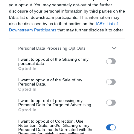
your opt-out. You may separately opt-out of the further
disclosure of your personal information by third parties on the
IAB’s list of downstream participants. This information may
also be disclosed by us to third parties on the
IAB’s List of
Downstream Participants
that may further disclose it to other
third parties.
Please note that this website/app uses one or more Google
Personal Data Processing Opt Outs
services and may gather and store information including but
not limited to your visit or usage behaviour. You may click to
I want to opt-out of the Sharing of my
personal data.
grant or deny consent to Google and its third-party tags to
Opted In
use your data for below specified purposes in below Google
consent section.
I want to opt-out of the Sale of my
Personal Data.
Opted In
Címkék:
William Shakespeare
Latinovits Zoltán
Ruttkai Éva
I want to opt-out of processing my
Personal Data for Targeted Advertising.
Opted In
I want to opt-out of Collection, Use,
Ajánlott bejegyzések:
Retention, Sale, and/or Sharing of my
Personal Data that Is Unrelated with the
Purposes for which it was collected.