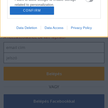
Nem létező lába nyoma
related to personalization.
CONFIRM
I want to allow Google to enable storage
related to security, including authentication
functionality and fraud prevention, and other
Szólj hozzá!
Data Deletion
Data Access
Privacy Policy
user protection.
A hozzászóláshoz be kell lépned!
VAGY