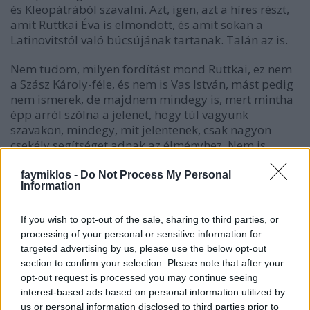
és Kleopátrából szavalni. Azt, igen, azt a híres részt,
amit Ruttkai Éva is elmondott, és amit sokan a
Latinovitstól való búcsújának tartanak. Talán az is.
Nem tudom, milyen fordítást mond Ruttkai, ez nem
a Szász Károly-féle, és nem is Vas István, mást pedig
nem ismerek, de majdnem mindegy is, mert mintha
épp arról szólna a jelenet, hogy túl vagyunk
szavakon, mindegy, mit jelentenek, csak nagyon
csekély segítséget adnak az élményhez. Nem is
szabad talán túlmagyarázni az egészet, hiszen
annyira világos: nehéz nagy nőnek lenni. De nagy
faymiklos -
Do Not Process My Personal
Information
férfinak lenni – az lehetetlen.
If you wish to opt-out of the sale, sharing to third parties, or
processing of your personal or sensitive information for
targeted advertising by us, please use the below opt-out
section to confirm your selection. Please note that after your
opt-out request is processed you may continue seeing
interest-based ads based on personal information utilized by
us or personal information disclosed to third parties prior to