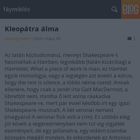
fáymiklós
Kleopátra álma
stolzingimalter
•
2020. május 09.
1
Az talán köztudomású, mennyi Shakespeare-t
használtak a Hairben, leginkább (talán kizárólag) a
Hamletet, What a piece of work is man, ez Hamlet
egyik monológja, vagy a legvégén azt énekli a kórus,
hogy the rest is silence, a többi néma csend. Annak
ellenére, hogy csak a zenét írta Galt MacDermot, a
librettót nem, mintha ő lett volna ráakadva
Shakespeare-re, mert pár évvel később írt egy igazi
Shakespeare-musicalt, A két veronai nemest
(magyarul A veronai fiúk volt a cím). Ez utóbbi elég
jól követi a végeredményben nem túl víg vígjáték
eseményeit, de egy pillanatra, egy vidám szamba
közepén megáll minden, és elkezdenek az Antonius