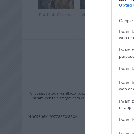
Opted 
Fordított Orfeusz
Vigyázat, csókol!
B
be
Google 
I want t
web or d
I want t
purpose
A BEJEGYZÉS
https://faymiklos.hu
I want 
I want t
KOM
web or d
A hozzászólások a
vonatkozó jogszabályok
értelmében felhasznál
semmilyen felelősséget nem vállal, azokat nem ellenőrzi. Kifo
I want t
feltételekben
és az
or app.
Nincsenek hozzászólások.
I want t
I want t