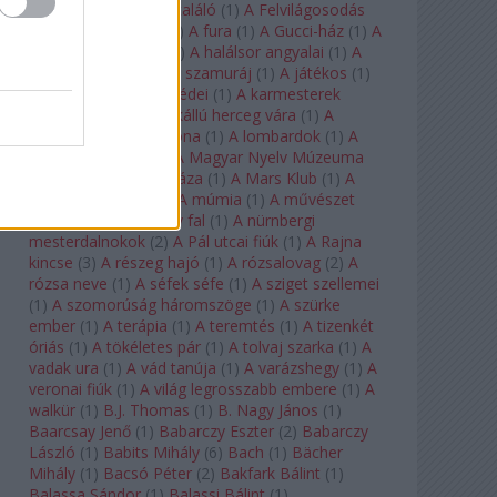
félkegyelmű
(
1
)
A feltaláló
(
1
)
A Felvilágosodás
Korának Zenekara
(
1
)
A fura
(
1
)
A Gucci-ház
(
1
)
A
Hail Mary-küldetés
(
1
)
A halálsor angyalai
(
1
)
A
halott város
(
1
)
A hét szamuráj
(
1
)
A játékos
(
1
)
A karmeliták párbeszédei
(
1
)
A karmesterek
alkonya
(
1
)
A kékszakállú herceg vára
(
1
)
A
keresztapa
(
1
)
A korona
(
1
)
A lombardok
(
1
)
A
magányos lovas
(
1
)
A Magyar Nyelv Múzeuma
(
1
)
A Magyar Zene Háza
(
1
)
A Mars Klub
(
1
)
A
menekülő ember
(
1
)
A múmia
(
1
)
A művészet
templomai
(
1
)
A nagy fal
(
1
)
A nürnbergi
mesterdalnokok
(
2
)
A Pál utcai fiúk
(
1
)
A Rajna
kincse
(
3
)
A részeg hajó
(
1
)
A rózsalovag
(
2
)
A
rózsa neve
(
1
)
A séfek séfe
(
1
)
A sziget szellemei
(
1
)
A szomorúság háromszöge
(
1
)
A szürke
ember
(
1
)
A terápia
(
1
)
A teremtés
(
1
)
A tizenkét
óriás
(
1
)
A tökéletes pár
(
1
)
A tolvaj szarka
(
1
)
A
vadak ura
(
1
)
A vád tanúja
(
1
)
A varázshegy
(
1
)
A
veronai fiúk
(
1
)
A világ legrosszabb embere
(
1
)
A
walkür
(
1
)
B.J. Thomas
(
1
)
B. Nagy János
(
1
)
Baarcsay Jenő
(
1
)
Babarczy Eszter
(
2
)
Babarczy
László
(
1
)
Babits Mihály
(
6
)
Bach
(
1
)
Bächer
Mihály
(
1
)
Bacsó Péter
(
2
)
Bakfark Bálint
(
1
)
Balassa Sándor
(
1
)
Balassi Bálint
(
1
)