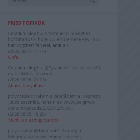
FRISS TOPIKOK
Ceratium.blog.hu:
A történelmi hűséghez
hozzátartozik, hogy GG első lemeze egy 1953-
ban rögzített felvétel, amit a H...
(
2026.08.07. 17:14
)
Önfej
Ceratium.blog.hu:
@Tyranno61: köszi, ez az! A
marslakók is köszönik.
(
2026.08.06. 21:17
)
Atlasz, hanyatlasz
polyvitaplex:
Nekem a képről nem a Mephisto
jutott eszembe, hanem ez: www.joe.gr/wp-
content/uploads/2025/12/Ni5q...
(
2026.08.05. 18:20
)
Mephisto a tengerparton
polyvitaplex:
@Tyranno61: És még a
teleportálómban is lemerült az elem.