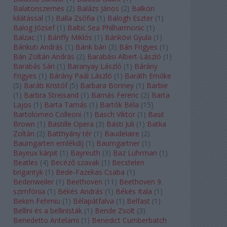
Balatonszemes
(
2
)
Balázs János
(
2
)
Balkon
kilátással
(
1
)
Balla Zsófia
(
1
)
Balogh Eszter
(
1
)
Balog József
(
1
)
Baltic Sea Philharmonic
(
1
)
Balzac
(
1
)
Bánffy Miklós
(
1
)
Bánkövi Gyula
(
1
)
Bánkuti András
(
1
)
Bánk bán
(
3
)
Bán Frigyes
(
1
)
Bán Zoltán András
(
2
)
Barabási Albert-László
(
1
)
Barabás Sári
(
1
)
Baranyay László
(
1
)
Bárány
Frigyes
(
1
)
Bárány Paál László
(
1
)
Baráth Emőke
(
5
)
Baráti Kristóf
(
5
)
Barbara Bonney
(
1
)
Barbie
(
1
)
Barbra Streisand
(
1
)
Barnás Ferenc
(
2
)
Barta
Lajos
(
1
)
Barta Tamás
(
1
)
Bartók Béla
(
15
)
Bartolomeo Colleoni
(
1
)
Basch Viktor
(
1
)
Basil
Brown
(
1
)
Bastille Opera
(
3
)
Básti Juli
(
1
)
Batka
Zoltán
(
2
)
Batthyány tér
(
1
)
Baudelaire
(
2
)
Baumgarten emlékdíj
(
1
)
Baumgartner
(
1
)
Bayeux kárpit
(
1
)
Bayreuth
(
3
)
Baz Luhrman
(
1
)
Beatles
(
4
)
Becéző szavak
(
1
)
Becstelen
brigantyk
(
1
)
Bede-Fazekas Csaba
(
1
)
Bedenweiler
(
1
)
Beethoven
(
11
)
Beethoven 9.
szimfónia
(
1
)
Békés András
(
1
)
Békés Itala
(
1
)
Bekim Fehmiu
(
1
)
Bélapátfalva
(
1
)
Belfast
(
1
)
Bellini és a bellinisták
(
1
)
Bende Zsolt
(
3
)
Benedetto Antelami
(
1
)
Benedict Cumberbatch