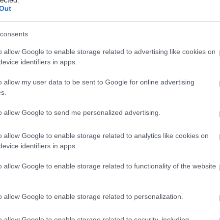
Out
artók, a
Észveszejtő
Apai-anyai
nnszülött
consents
o allow Google to enable storage related to advertising like cookies on
evice identifiers in apps.
o allow my user data to be sent to Google for online advertising
s.
 TRACKBACK CÍME:
/api/trackback/id/15687764
to allow Google to send me personalized advertising.
o allow Google to enable storage related to analytics like cookies on
MENTEK:
evice identifiers in apps.
ói tartalomnak minősülnek, értük a
szolgáltatás technikai
üzemeltetője
gás esetén forduljon a blog szerkesztőjéhez. Részletek a
Felhasználási
o allow Google to enable storage related to functionality of the website
adatvédelmi tájékoztatóban
.
o allow Google to enable storage related to personalization.
o allow Google to enable storage related to security, including