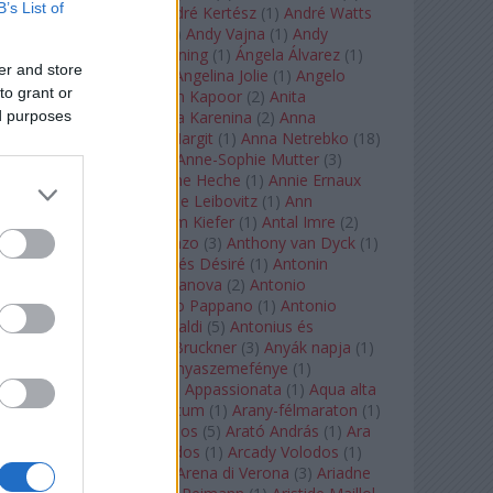
B’s List of
André Chenier
(
1
)
André Kertész
(
1
)
André Watts
(
1
)
Andris Nelsons
(
2
)
Andy Vajna
(
1
)
Andy
Warhol
(
3
)
Anette Bening
(
1
)
Ángela Álvarez
(
1
)
er and store
Angela Lansbury
(
1
)
Angelina Jolie
(
1
)
Angelo
to grant or
Badalamenti
(
1
)
Anish Kapoor
(
2
)
Anita
ed purposes
Rachvelishvili
(
2
)
Anna Karenina
(
2
)
Anna
Karenyina
(
4
)
Anna Margit
(
1
)
Anna Netrebko
(
18
)
Anna Vinnitskaya
(
1
)
Anne-Sophie Mutter
(
3
)
Anner Bylsma
(
1
)
Anne Heche
(
1
)
Annie Ernaux
(
1
)
Annie Hall
(
1
)
Annie Leibovitz
(
1
)
Ann
Napolitano
(
1
)
Anselm Kiefer
(
1
)
Antal Imre
(
2
)
Anthony Roth Costanzo
(
3
)
Anthony van Dyck
(
1
)
Antinous
(
2
)
Antoine és Désiré
(
1
)
Antonin
Dvorák
(
3
)
Antonio Canova
(
2
)
Antonio
Margheriti
(
1
)
Antonio Pappano
(
1
)
Antonio
Salieri
(
1
)
Antonio Vivaldi
(
5
)
Antonius és
Kleopátra
(
1
)
Anton Bruckner
(
3
)
Anyák napja
(
1
)
Anyám tyúkja 2
(
1
)
Anyaszemefénye
(
1
)
Apokalipszis most
(
1
)
Appassionata
(
1
)
Aqua alta
(
1
)
Aquileia
(
1
)
Aquincum
(
1
)
Arany-félmaraton
(
1
)
Aranytíz
(
1
)
Arany János
(
5
)
Arató András
(
1
)
Ara
Pacis
(
1
)
Arcadi Volodos
(
1
)
Arcady Volodos
(
1
)
Arcangelo Corelli
(
1
)
Arena di Verona
(
3
)
Ariadne