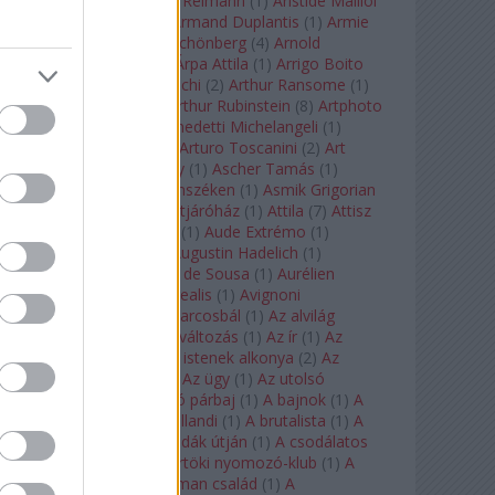
auf Naxos
(
1
)
Aribert Reimann
(
1
)
Aristide Maillol
(
3
)
Arleen Auger
(
1
)
Armand Duplantis
(
1
)
Armie
Hammer
(
1
)
Arnold Schönberg
(
4
)
Arnold
Schwarzenegger
(
2
)
Árpa Attila
(
1
)
Arrigo Boito
(
2
)
Artemisia Gentileschi
(
2
)
Arthur Ransome
(
1
)
Arthur Rimbaud
(
1
)
Arthur Rubinstein
(
8
)
Artphoto
Galéria
(
1
)
Arturo Benedetti Michelangeli
(
1
)
Arturo Di Modica
(
1
)
Arturo Toscanini
(
2
)
Art
Garfunkel
(
1
)
Art Shay
(
1
)
Ascher Tamás
(
1
)
Ascher Tamás Háromszéken
(
1
)
Asmik Grigorian
(
2
)
Asteroid City
(
1
)
Átjáróház
(
1
)
Attila
(
7
)
Attisz
(
1
)
Aubrey Beardsley
(
1
)
Aude Extrémo
(
1
)
Audrey Hepburn
(
1
)
Augustin Hadelich
(
1
)
Aurelianus
(
1
)
Aurelia de Sousa
(
1
)
Aurélien
Pascal
(
1
)
Aurora borealis
(
1
)
Avignoni
szerelmesek
(
1
)
Az álarcosbál
(
1
)
Az alvilág
professzora
(
1
)
Az átváltozás
(
1
)
Az ír
(
1
)
Az
isenheimi oltár
(
1
)
Az istenek alkonya
(
2
)
Az
olvasás éjszakája
(
1
)
Az ügy
(
1
)
Az utolsó
mohikán
(
2
)
Az utolsó párbaj
(
1
)
A bajnok
(
1
)
A
bálna
(
1
)
A bolygó hollandi
(
1
)
A brutalista
(
1
)
A
Chorus Line
(
1
)
A csodák útján
(
1
)
A csodálatos
mandarin
(
1
)
A csütörtöki nyomozó-klub
(
1
)
A
doktor úr
(
1
)
A Fabelman család
(
1
)
A