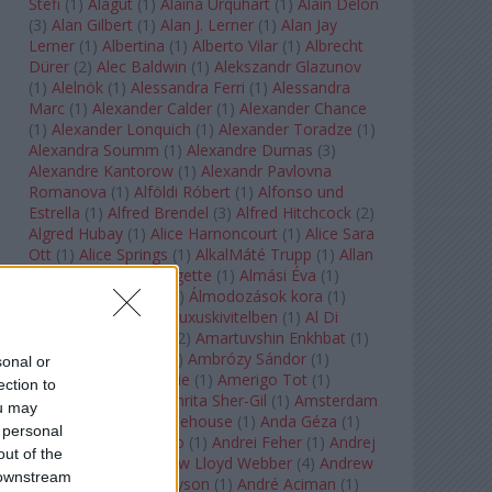
Stefi
(
1
)
Alagút
(
1
)
Alaina Urquhart
(
1
)
Alain Delon
(
3
)
Alan Gilbert
(
1
)
Alan J. Lerner
(
1
)
Alan Jay
Lerner
(
1
)
Albertina
(
1
)
Alberto Vilar
(
1
)
Albrecht
Dürer
(
2
)
Alec Baldwin
(
1
)
Alekszandr Glazunov
(
1
)
Alelnök
(
1
)
Alessandra Ferri
(
1
)
Alessandra
Marc
(
1
)
Alexander Calder
(
1
)
Alexander Chance
(
1
)
Alexander Lonquich
(
1
)
Alexander Toradze
(
1
)
Alexandra Soumm
(
1
)
Alexandre Dumas
(
3
)
Alexandre Kantorow
(
1
)
Alexandr Pavlovna
Romanova
(
1
)
Alföldi Róbert
(
1
)
Alfonso und
Estrella
(
1
)
Alfred Brendel
(
3
)
Alfred Hitchcock
(
2
)
Algred Hubay
(
1
)
Alice Harnoncourt
(
1
)
Alice Sara
Ott
(
1
)
Alice Springs
(
1
)
AlkalMáté Trupp
(
1
)
Allan
Clayton
(
1
)
Allen Midgette
(
1
)
Almási Éva
(
1
)
Almásy László Ede
(
1
)
Álmodozások kora
(
1
)
Álomutazó
(
1
)
Álom luxuskivitelben
(
1
)
Al Di
Meola
(
1
)
Amadeus
(
2
)
Amartuvshin Enkhbat
(
1
)
Ambroise Thomas
(
1
)
Ambrózy Sándor
(
1
)
sonal or
Ambrus Kyri
(
1
)
Amélie
(
1
)
Amerigo Tot
(
1
)
ection to
Amikor Galéria
(
1
)
Amrita Sher-Gil
(
1
)
Amsterdam
ou may
Baroque
(
1
)
Amy Winehouse
(
1
)
Anda Géza
(
1
)
 personal
Andrea del Verrocchio
(
1
)
Andrei Feher
(
1
)
Andrej
out of the
Tarkovszkij
(
1
)
Andrew Lloyd Webber
(
4
)
Andrew
 downstream
Staples
(
1
)
Andrew Tyson
(
1
)
André Aciman
(
1
)