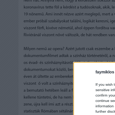
Nem hát. Annyira nem, hogy a kérdésben sokszor az
koronavírus tette föl a kérdést a tudósoknak, akik,
19 nőnemű. Ami innét nézve azért meglepő, mert a 
ember próbál szabályokat találni, logikát keresni, ig
viszont férfi, kivéve németül, ahol éppen fordítva van
Riviéránál viszont nővé változik, de hát rendben van
Milyen nemű az opera? Azért jutott csak eszembe a 
dokumentumfilmet adtak a színház történetéről, a nag
os évad- és színháznyitásról. Hihetetlenül jól rakták
dokumentumokat közlő, beszéltek Rosalind Eliassza
faymiklos
éven át ültette az embereket, ő is halott már két éve
viszont ő volt a színháznyitó Antonius és Kleopátra 
If you wish 
sensitive in
a bemutató hetében leáll a forgószínpad, összeomlik
confirm you
kellene tüntetni, de ha nem kiforognak, hanem masí
continue se
zene, újra kell írni azt a részt. Aztán a jelmezes főp
information 
further disc
statiszták Rómában sétálnának, de az utca közepén o