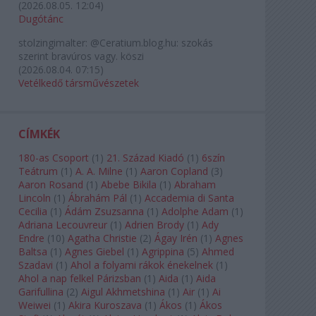
(
2026.08.05. 12:04
)
Dugótánc
stolzingimalter:
@Ceratium.blog.hu: szokás
szerint bravúros vagy. köszi
(
2026.08.04. 07:15
)
Vetélkedő társművészetek
CÍMKÉK
180-as Csoport
(
1
)
21. Század Kiadó
(
1
)
6szín
Teátrum
(
1
)
A. A. Milne
(
1
)
Aaron Copland
(
3
)
Aaron Rosand
(
1
)
Abebe Bikila
(
1
)
Abraham
Lincoln
(
1
)
Ábrahám Pál
(
1
)
Accademia di Santa
Cecilia
(
1
)
Ádám Zsuzsanna
(
1
)
Adolphe Adam
(
1
)
Adriana Lecouvreur
(
1
)
Adrien Brody
(
1
)
Ady
Endre
(
10
)
Agatha Christie
(
2
)
Ágay Irén
(
1
)
Agnes
Baltsa
(
1
)
Agnes Giebel
(
1
)
Agrippina
(
5
)
Ahmed
Szadavi
(
1
)
Ahol a folyami rákok énekelnek
(
1
)
Ahol a nap felkel Párizsban
(
1
)
Aida
(
1
)
Aida
Garifullina
(
2
)
Aigul Akhmetshina
(
1
)
Air
(
1
)
Ai
Weiwei
(
1
)
Akira Kuroszava
(
1
)
Ákos
(
1
)
Ákos