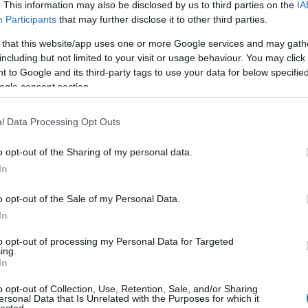
. This information may also be disclosed by us to third parties on the
IA
unk, mondja a rendező Zeffirelli, de aztán szerencséjük
Participants
that may further disclose it to other third parties.
ist, de legalább járkálni lehet tőle.
 that this website/app uses one or more Google services and may gath
including but not limited to your visit or usage behaviour. You may click 
 a piramisban, vagy a függöny előtt, és mondja, hogy ennek
 to Google and its third-party tags to use your data for below specifi
i fog. És azt mondja rá: she. Ez persze nem világszabály, a
ogle consent section.
litan nő. Hát így kell közelíteni hozzá. Egy szép napon.
l Data Processing Opt Outs
o opt-out of the Sharing of my personal data.
In
o opt-out of the Sale of my Personal Data.
In
 BEJEGYZÉSEK:
to opt-out of processing my Personal Data for Targeted
ing.
In
o opt-out of Collection, Use, Retention, Sale, and/or Sharing
ersonal Data that Is Unrelated with the Purposes for which it
lected.