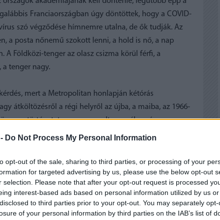
 országok akadémiájának kell döntenie, legutóbb épp a
 legalábbis Franciaországban úgy döntöttek, hogy a COVID-
vírus szó végződése hímnemre utalna, de ők tudják. Az
en, a posta nőnemű szokott lenni, a hold is nő, a nap
. A Földközi-tenger az olasz csizma körül férfi, a
, a tenger nagy.
kérdés, mert a Metropolitan honlapján kétórás
y átköltözésről a régi helyről az újba, a maiba, az 1966-
 össze a történetet, egyszerre volt személyes és
l, ezt ma már nem tehetnék meg, Alfred Hubayval, aki 62
 -
Do Not Process My Personal Information
. Beszéltek Leontyne Price-szal, ő még csak 93 éves,
opera hősnője. És közben mesélik a színrevitel izgalmait,
to opt-out of the sale, sharing to third parties, or processing of your per
formation for targeted advertising by us, please use the below opt-out s
 ettől szinte minden, hiszen a színpadi seregeket el
r selection. Please note that after your opt-out request is processed y
roznak, akkor túl rövid a Samuel Barber által komponált
eing interest-based ads based on personal information utilized by us or
róbán nem tudják kivarázsolni a piramist a szín közepéről, a
disclosed to third parties prior to your opt-out. You may separately opt-
losure of your personal information by third parties on the IAB’s list of
tt egy piramis, benne szegény Kleopátrával. Vicces volna,