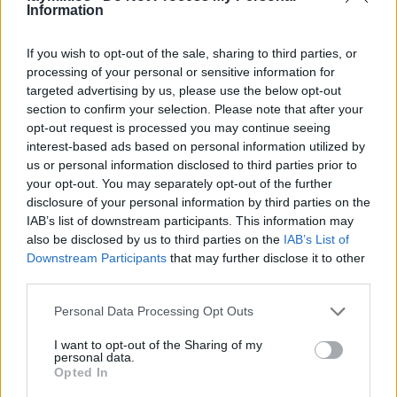
Information
If you wish to opt-out of the sale, sharing to third parties, or
processing of your personal or sensitive information for
targeted advertising by us, please use the below opt-out
section to confirm your selection. Please note that after your
opt-out request is processed you may continue seeing
interest-based ads based on personal information utilized by
us or personal information disclosed to third parties prior to
your opt-out. You may separately opt-out of the further
disclosure of your personal information by third parties on the
IAB’s list of downstream participants. This information may
Címkék:
Mady Mesplé
also be disclosed by us to third parties on the
IAB’s List of
Downstream Participants
that may further disclose it to other
third parties.
Please note that this website/app uses one or more Google
Personal Data Processing Opt Outs
Ajánlott bejegyzések:
services and may gather and store information including but
not limited to your visit or usage behaviour. You may click to
I want to opt-out of the Sharing of my
personal data.
grant or deny consent to Google and its third-party tags to
Opted In
use your data for below specified purposes in below Google
Ironikus