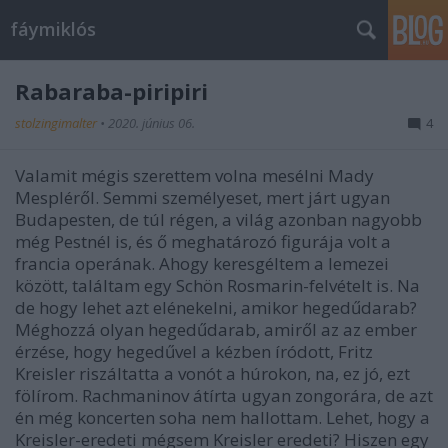
fáymiklós
Rabaraba-piripiri
stolzingimalter
•
2020. június 06.
4
Valamit mégis szerettem volna mesélni Mady
Mespléről. Semmi személyeset, mert járt ugyan
Budapesten, de túl régen, a világ azonban nagyobb
még Pestnél is, és ő meghatározó figurája volt a
francia operának. Ahogy keresgéltem a lemezei
között, találtam egy Schön Rosmarin-felvételt is. Na
de hogy lehet azt elénekelni, amikor hegedűdarab?
Méghozzá olyan hegedűdarab, amiről az az ember
érzése, hogy hegedűvel a kézben íródott, Fritz
Kreisler riszáltatta a vonót a húrokon, na, ez jó, ezt
fölírom. Rachmaninov átírta ugyan zongorára, de azt
én még koncerten soha nem hallottam. Lehet, hogy a
Kreisler-eredeti mégsem Kreisler eredeti? Hiszen egy