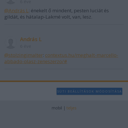
6 éve
@András L
: énekelt ő mindent, pesten luciát és
gildát, és hátalap-Lakmé volt, van, lesz.
András L
6 éve
@stolzingimalter
:
contextus.hu/meghalt-marcello-
abbado-olasz-zeneszerzo/#
SÜTI BEÁLLÍTÁSOK MÓDOSÍTÁSA
mobil
|
teljes