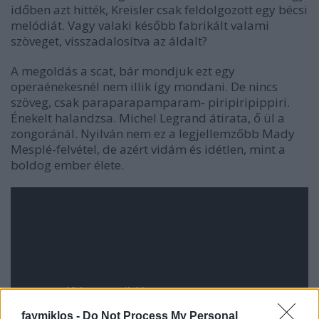
időben azt hitték, Kreisler csak feldolgozott egy bécsi
melódiát. Vagy valaki később fabrikált valami
szöveget, visszadalosítva az áldalt?
A megoldás a scat, bár mondjuk ezt egy
operaénekesnél nem illik így mondani. De nincs
szöveg, csak paraparapamparam- piripiripippiri.
Énekelt halandzsa. Michel Legrand átirata, ő ül a
zongoránál. Nyilván nem ez a legjellemzőbb Mady
Mesplé-felvétel, de azért vidám és idétlen, mint a
boldog ember élete.
faymiklos -
Do Not Process My Personal