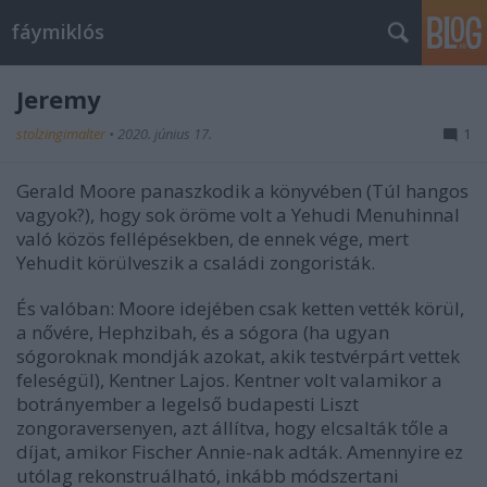
fáymiklós
Jeremy
stolzingimalter
•
2020. június 17.
1
Gerald Moore panaszkodik a könyvében (Túl hangos
vagyok?), hogy sok öröme volt a Yehudi Menuhinnal
való közös fellépésekben, de ennek vége, mert
Yehudit körülveszik a családi zongoristák.
És valóban: Moore idejében csak ketten vették körül,
a nővére, Hephzibah, és a sógora (ha ugyan
sógoroknak mondják azokat, akik testvérpárt vettek
feleségül), Kentner Lajos. Kentner volt valamikor a
botrányember a legelső budapesti Liszt
zongoraversenyen, azt állítva, hogy elcsalták tőle a
díjat, amikor Fischer Annie-nak adták. Amennyire ez
utólag rekonstruálható, inkább módszertani