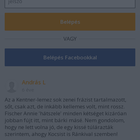
VAGY
András L
6 éve
Az a Kentner-lemez sok zenei frázist tartalmazott,
sőt, csak azt, de inkább kellemes volt, mint rossz.
Fischer Annie 'hátszele' minden kétséget kizáróan
jobban fújt itt, mint bárki másé. Nem gondolom,
hogy ne lett volna jó, de egy kissé túlárazták
szerintem, ahogy Kocsist is Ránkival szemben!