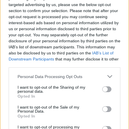
kevésbé. De ami a lényeg: nem csak zongoristaként
targeted advertising by us, please use the below opt-out
jön el a Concerto Budapest meghívására,
section to confirm your selection. Please note that after your
feleségestül, de ő lesz a zeneszerző is, saját művét
opt-out request is processed you may continue seeing
játssza, játsszák. Február 21, nem számolom ki,
interest-based ads based on personal information utilized by
mennyit kell még aludni.
us or personal information disclosed to third parties prior to
your opt-out. You may separately opt-out of the further
disclosure of your personal information by third parties on the
IAB’s list of downstream participants. This information may
also be disclosed by us to third parties on the
IAB’s List of
Downstream Participants
that may further disclose it to other
third parties.
Please note that this website/app uses one or more Google
Personal Data Processing Opt Outs
services and may gather and store information including but
not limited to your visit or usage behaviour. You may click to
I want to opt-out of the Sharing of my
personal data.
grant or deny consent to Google and its third-party tags to
Opted In
use your data for below specified purposes in below Google
consent section.
I want to opt-out of the Sale of my
Personal Data.
Opted In
I want to opt-out of processing my