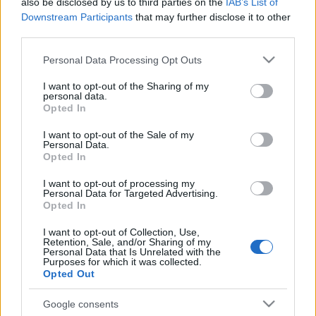
also be disclosed by us to third parties on the
IAB’s List of
tulajdonossá. Hiszen nem maradt az.
Downstream Participants
that may further disclose it to other
third parties.
Ekkor telt le a másfél óra, ekkor éreztem azt, hogy le
Please note that this website/app uses one or more Google
Personal Data Processing Opt Outs
kellene vonni valami tanulságot, de mit? Talán azt,
services and may gather and store information including but
hogy amíg térkép a táj, jobban tájékozódik benne az
not limited to your visit or usage behaviour. You may click to
I want to opt-out of the Sharing of my
ember. Utána már minden nagyon bonyolult.
personal data.
grant or deny consent to Google and its third-party tags to
Opted In
use your data for below specified purposes in below Google
consent section.
I want to opt-out of the Sale of my
Personal Data.
Opted In
I want to opt-out of processing my
Personal Data for Targeted Advertising.
Opted In
Ajánlott bejegyzések:
I want to opt-out of Collection, Use,
Retention, Sale, and/or Sharing of my
Personal Data that Is Unrelated with the
Mephisto a tengerparton
Purposes for which it was collected.
Opted Out
Google consents