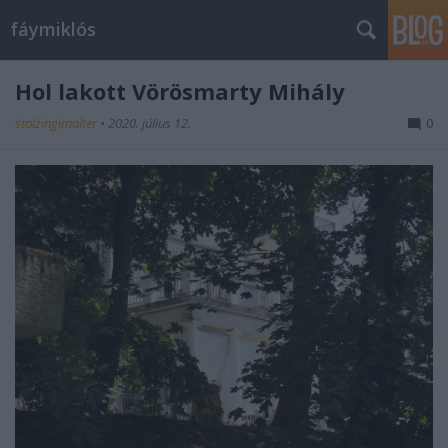
fáymiklós
Hol lakott Vörösmarty Mihály
stolzingimalter
•
2020. július 12.
0