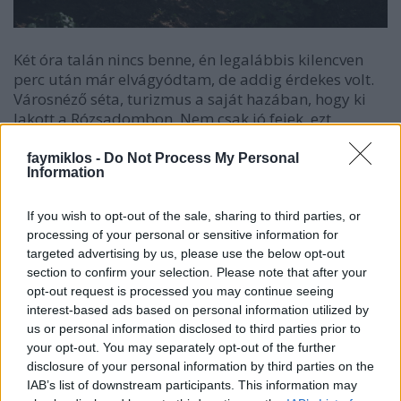
Két óra talán nincs benne, én legalábbis kilencven
perc után már elvágyódtam, de addig érdekes volt.
Városnéző séta, turizmus a saját hazában, hogy ki
lakott a Rózsadombon. Nem csak jó fejek, ezt
lehetett sejteni, ebben a házban például Boldizsár
Iván.
faymiklos -
Do Not Process My Personal
Information
A probléma valószínűleg az évszakkal is van, a
lombok között nem nagyon látszik semmi, bemenni
If you wish to opt-out of the sale, sharing to third parties, or
meg mégsem lehet, hiszen laknak ott, így aztán a
processing of your personal or sensitive information for
kerítés előtt zajlik a sztorizás, kié volt, kié lett, és
targeted advertising by us, please use the below opt-out
hogy a Záray-Vámosi házaspár üveg lépcsőházában
section to confirm your selection. Please note that after your
az iskolába szaladó gyerekek időnként láttak egy
opt-out request is processed you may continue seeing
interest-based ads based on personal information utilized by
majmot. Ezt aztán az internet is megerősíti, sőt,
us or personal information disclosed to third parties prior to
pontosabbá teszi, egy sárga barkójú cerkófot
your opt-out. You may separately opt-out of the further
lehetett látni. Itt laktak Latinovitsék, itt Gobbi Hilda,
disclosure of your personal information by third parties on the
itt Nagy Imre, neki padja is van, és a múlt fölmenti,
IAB’s list of downstream participants. This information may
az ő esetében nem mondják, hogyan is vált