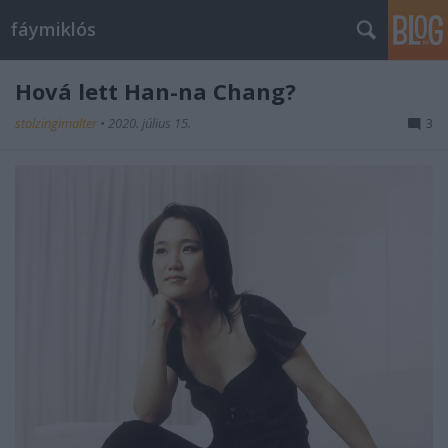
fáymiklós
Hová lett Han-na Chang?
stolzingimalter
•
2020. július 15.
3