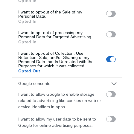
Opted In
és nem is sikertelenül. Jelenleg a Trondheimi
use your data for below specified purposes in below Google
consent section.
Szimfonikusok vezető karmestere. Nem veszett el.
I want to opt-out of the Sale of my
Personal Data.
Opted In
I want to opt-out of processing my
Personal Data for Targeted Advertising.
Opted In
I want to opt-out of Collection, Use,
Retention, Sale, and/or Sharing of my
Personal Data that Is Unrelated with the
Purposes for which it was collected.
Opted Out
Google consents
I want to allow Google to enable storage
related to advertising like cookies on web or
Címkék:
Msztyiszlav Rosztropovics
Han-na Chang
Starker
device identifiers in apps.
János
I want to allow my user data to be sent to
Google for online advertising purposes.