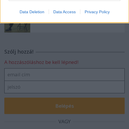
Data Deletion
Data Access
Privacy Policy
Gondolatok a házi könyvtárban
Szólj hozzá!
A hozzászóláshoz be kell lépned!
VAGY