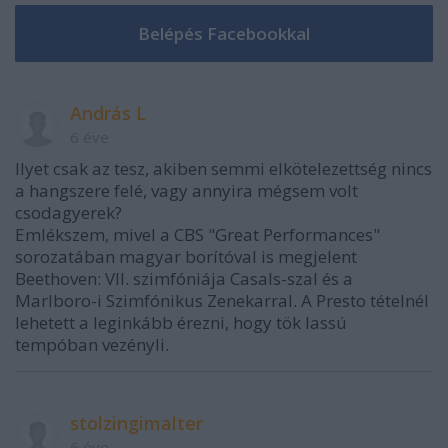
András L
6 éve
Ilyet csak az tesz, akiben semmi elkötelezettség nincs
a hangszere felé, vagy annyira mégsem volt
csodagyerek?
Emlékszem, mivel a CBS "Great Performances"
sorozatában magyar borítóval is megjelent
Beethoven: VII. szimfóniája Casals-szal és a
Marlboro-i Szimfónikus Zenekarral. A Presto tételnél
lehetett a leginkább érezni, hogy tök lassú
tempóban vezényli.
stolzingimalter
6 éve