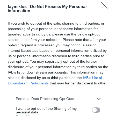
Han-na Chang mellett, ő vezényelte az első lemezét,
Csajkovszkij Rokokó-variációk. És tényleg szép volt –
faymiklos -
Do Not Process My Personal
Information
legalábbis addig, amíg az ember önsorsrontó
magánszorgalomból meg nem hallgatta magát
If you wish to opt-out of the sale, sharing to third parties, or
Rosztropovicsot ebben a témában – utána valahogy
processing of your personal or sensitive information for
nem volt ereje visszatérni a csodagyerekhez.
targeted advertising by us, please use the below opt-out
section to confirm your selection. Please note that after your
Attól még készültek az új és újabb lemezek. Han-na
opt-out request is processed you may continue seeing
Chang meg járta a világot, bár, mire hozzánk is
interest-based ads based on personal information utilized by
eljutott, már vén ló volt, talán már 16 éves is elmúlt.
us or personal information disclosed to third parties prior to
Aztán ritkultak a lemezei, az utolsó 2008-ban jelent
your opt-out. You may separately opt-out of the further
meg, Vivaldi-album, az ember meg bólogatott, aki
disclosure of your personal information by third parties on the
korán kezdi, korán is hagyja abba a világsztárságot.
IAB’s list of downstream participants. This information may
Pláne, ha csellista, és nem olyan szent ember, mint
also be disclosed by us to third parties on the
IAB’s List of
Perényi Miklós, aki egész életét dobja oda annak a
Downstream Participants
that may further disclose it to other
maroknyi gordonkára írt zeneműnek a jobb és
third parties.
mélyebb megértéséért.
Please note that this website/app uses one or more Google
Personal Data Processing Opt Outs
A történetnek itt is vége lehetne, akkor sem volna
services and may gather and store information including but
tanulság nélküli, de Han-na Chang a cselló után
not limited to your visit or usage behaviour. You may click to
I want to opt-out of the Sharing of my
personal data.
elindított egy második karriert is, vezényelni kezdett,
grant or deny consent to Google and its third-party tags to