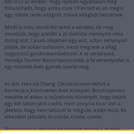
hát örül az ember, hogy ilyesmi egyáltalán még
föltalálható, hogy azóta csak 19 év telt el, és mégis
egy másik zenei világról, másik világból beszélnek.
Mitől is más, teszik föl nekik a kérdést, ők meg
mondják, hogy azelőtt a jó csellista mennyire ritka
dolog volt, Casals idejében egy volt, aztán néhányan
jöttek, de sokan sohasem, most meg tele a világ
nagyszerű gordonkaművésszel. A te versenyed,
mondja Starker Rosztropovicsnak, a te versenyedet is
egy tizenkét éves gyerek nyerte meg.
Az ám. Han-na Chang. Csodálatosan indult a
karrierje a kilencvenes évek közepén. Rosztropovics
mesélte el akkor a zsűrielnöki élményét, hogy bejött
egy két lábon járó cselló, mert annyira kicsi volt a
játékos, hogy nem látszott ki mögüle, aztán leült, és
elkezdett játszani, és csoda, csoda, csoda.
Rosztropovics tényleg elkötelezte magát a gyerek