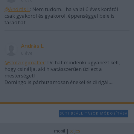
@András L
: Nem tudom... ha valai 6 éves korától
csak gyakorol és gyakorol, éppenséggel bele is
fáradhat.
András L
6 éve
@stolzingimalter
: De hát mindenki ugyanezt kell,
hogy csinálja, aki hivatásszerűen űzi ezt a
mesterséget!
Domingo is párhuzamosan énekel és dirigál....
SÜTI BEÁLLÍTÁSOK MÓDOSÍTÁSA
mobil
|
teljes