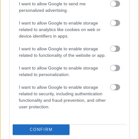
I want to allow Google to send me
Ajánlott bejegyzések:
personalized advertising.
I want to allow Google to enable storage
Szörryű métely
related to analytics like cookies on web or
device identifiers in apps.
I want to allow Google to enable storage
related to functionality of the website or app.
Minden bajszos egyforma
I want to allow Google to enable storage
related to personalization.
I want to allow Google to enable storage
related to security, including authentication
Ki az a Pospischil?
functionality and fraud prevention, and other
user protection.
Az üllő és a kalapács között
CONFIRM