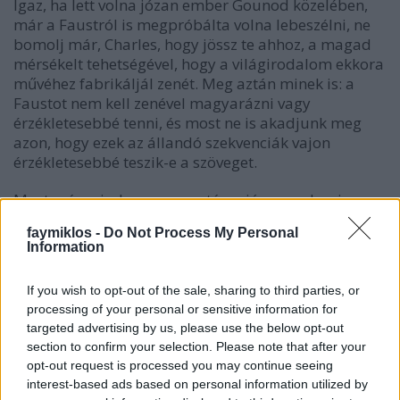
Igaz, ha lett volna józan ember Gounod közelében,
már a Faustról is megpróbálta volna lebeszélni, ne
bomolj már, Charles, hogy jössz te ahhoz, a magad
mérsékelt tehetségével, hogy a világirodalom ekkora
művéhez fabrikáljál zenét. Meg aztán minek is: a
Faustot nem kell zenével magyarázni vagy
érzékletesebbé tenni, és most ne is akadjunk meg
azon, hogy ezek az állandó szekvenciák vajon
érzékletesebbé teszik-e a szöveget.
Most már mindegy, meg aztán a józan ember is
mehetett volna a bölcsességével a pokolra. A Faust
faymiklos -
Do Not Process My Personal
átütött, és ma már szinte biztosan többször játsszák
Information
operaváltozatban, mint színpadi műként. A Roméo
et Juliette játszás szempontjából persze meg sem
If you wish to opt-out of the sale, sharing to third parties, or
közelítette az eredetit, de tessék, rendes színházak is
processing of your personal or sensitive information for
repertoáron tartják, mintha az is egy eredmény
targeted advertising by us, please use the below opt-out
volna, hogy: nem sikerült.
section to confirm your selection. Please note that after your
opt-out request is processed you may continue seeing
interest-based ads based on personal information utilized by