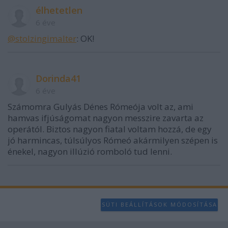
élhetetlen
6 éve
@stolzingimalter
: OK!
Dorinda41
6 éve
Számomra Gulyás Dénes Rómeója volt az, ami
hamvas ifjúságomat nagyon messzire zavarta az
operától. Biztos nagyon fiatal voltam hozzá, de egy
jó harmincas, túlsúlyos Rómeó akármilyen szépen is
énekel, nagyon illúzió romboló tud lenni.
SÜTI BEÁLLÍTÁSOK MÓDOSÍTÁSA