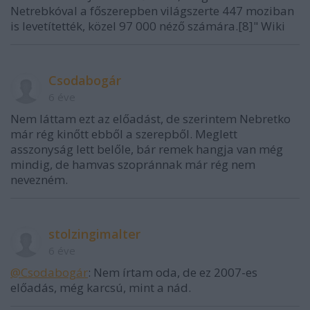
Netrebkóval a főszerepben világszerte 447 moziban
is levetítették, közel 97 000 néző számára.[8]" Wiki
Csodabogár
6 éve
Nem láttam ezt az előadást, de szerintem Nebretko
már rég kinőtt ebből a szerepből. Meglett
asszonyság lett belőle, bár remek hangja van még
mindig, de hamvas szopránnak már rég nem
nevezném.
stolzingimalter
6 éve
@Csodabogár
: Nem írtam oda, de ez 2007-es
előadás, még karcsú, mint a nád.