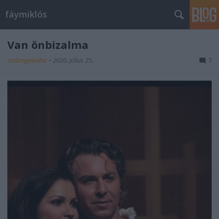
fáymiklós
Van önbizalma
stolzingimalter
•
2020. július 25.
7