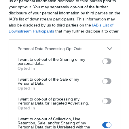
us or personal information disclosed to third parties prior to
Címkék:
Anna Netrebko
Roberto Alagna
Charles Gounod
your opt-out. You may separately opt-out of the further
Metropolitan Opera
disclosure of your personal information by third parties on the
IAB’s list of downstream participants. This information may
also be disclosed by us to third parties on the
IAB’s List of
Downstream Participants
that may further disclose it to other
third parties.
Ajánlott bejegyzések:
Please note that this website/app uses one or more Google
Personal Data Processing Opt Outs
services and may gather and store information including but
not limited to your visit or usage behaviour. You may click to
I want to opt-out of the Sharing of my
Másnaposság
personal data.
grant or deny consent to Google and its third-party tags to
Opted In
use your data for below specified purposes in below Google
consent section.
I want to opt-out of the Sale of my
Personal Data.
Opted In
Fordított Orfeusz
I want to opt-out of processing my
Personal Data for Targeted Advertising.
Opted In
I want to opt-out of Collection, Use,
Vigyázat, csókol!
Retention, Sale, and/or Sharing of my
Personal Data that Is Unrelated with the