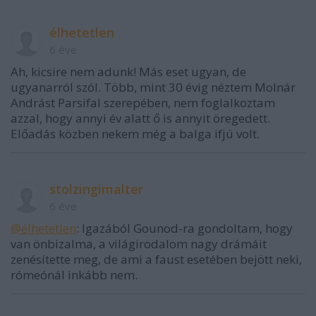
élhetetlen
6 éve
Ah, kicsire nem adunk! Más eset ugyan, de
ugyanarról szól. Több, mint 30 évig néztem Molnár
Andrást Parsifal szerepében, nem foglalkoztam
azzal, hogy annyi év alatt ő is annyit öregedett.
Előadás közben nekem még a balga ifjú volt.
stolzingimalter
6 éve
@élhetetlen
: Igazából Gounod-ra gondoltam, hogy
van önbizalma, a világirodalom nagy drámáit
zenésítette meg, de ami a faust esetében bejött neki,
rómeónál inkább nem.