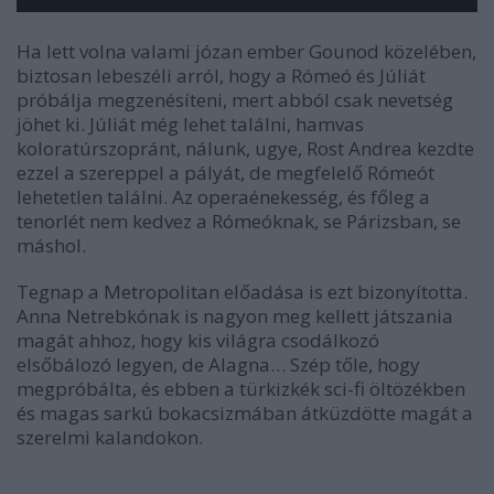
Ha lett volna valami józan ember Gounod közelében,
biztosan lebeszéli arról, hogy a Rómeó és Júliát
próbálja megzenésíteni, mert abból csak nevetség
jöhet ki. Júliát még lehet találni, hamvas
koloratúrszopránt, nálunk, ugye, Rost Andrea kezdte
ezzel a szereppel a pályát, de megfelelő Rómeót
lehetetlen találni. Az operaénekesség, és főleg a
tenorlét nem kedvez a Rómeóknak, se Párizsban, se
máshol.
Tegnap a Metropolitan előadása is ezt bizonyította.
Anna Netrebkónak is nagyon meg kellett játszania
magát ahhoz, hogy kis világra csodálkozó
elsőbálozó legyen, de Alagna… Szép tőle, hogy
megpróbálta, és ebben a türkizkék sci-fi öltözékben
és magas sarkú bokacsizmában átküzdötte magát a
szerelmi kalandokon.