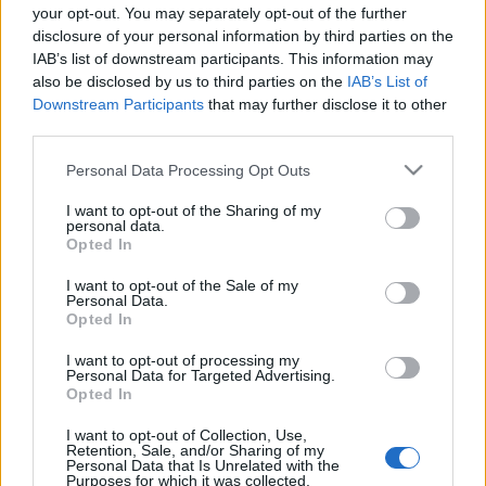
ismerte? És lelkiismeret furdalás nélkül elcsórta a
your opt-out. You may separately opt-out of the further
Das Veilchenhez? Petrarcánál mindenesetre jobban
disclosure of your personal information by third parties on the
is tetszett volna, ha kiken helyett kiket lett volna a
IAB’s list of downstream participants. This information may
magyar változat, meg ha tudnám, hogyan is kell
also be disclosed by us to third parties on the
IAB’s List of
Downstream Participants
that may further disclose it to other
mélázgatni. Azt hinné az ember, hogy ez valami
third parties.
általános állapot, nem bírja a gyakorító képzőt. Nem
nagy költészet Sárközi fordítása, hogy mást ne
Please note that this website/app uses one or more Google
Personal Data Processing Opt Outs
mondjak, a szonett végén három „is” a rím, amit
services and may gather and store information including but
semmi nem indokol, legalábbis az eredeti biztosan
not limited to your visit or usage behaviour. You may click to
I want to opt-out of the Sharing of my
nem.
personal data.
grant or deny consent to Google and its third-party tags to
Opted In
use your data for below specified purposes in below Google
consent section.
I want to opt-out of the Sale of my
A lényeg, persze, az irigység. Ti szerencsés maszkok,
Personal Data.
érezzétek jól magatokat a kukában. Olasz kuka.
Opted In
I want to opt-out of processing my
Personal Data for Targeted Advertising.
Opted In
Címkék:
Francesco Petrarca
I want to opt-out of Collection, Use,
Retention, Sale, and/or Sharing of my
Personal Data that Is Unrelated with the
Purposes for which it was collected.