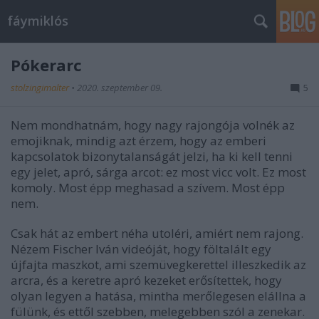
fáymiklós
Pókerarc
stolzingimalter
•
2020. szeptember 09.
5
Nem mondhatnám, hogy nagy rajongója volnék az
emojiknak, mindig azt érzem, hogy az emberi
kapcsolatok bizonytalanságát jelzi, ha ki kell tenni
egy jelet, apró, sárga arcot: ez most vicc volt. Ez most
komoly. Most épp meghasad a szívem. Most épp
nem.
Csak hát az embert néha utoléri, amiért nem rajong.
Nézem Fischer Iván videóját, hogy föltalált egy
újfajta maszkot, ami szemüvegkerettel illeszkedik az
arcra, és a keretre apró kezeket erősítettek, hogy
olyan legyen a hatása, mintha merőlegesen elállna a
fülünk, és ettől szebben, melegebben szól a zenekar.