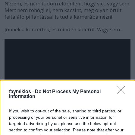
Nézem, és nem tudom eldönteni, hogy vicc vagy sem.
Mert nem röhögi el, nem kacsint, még olyan őrült
feltaláló pillantással is tud a kamerába nézni.
Jönnek a koncertek, és minden kiderül. Vagy sem.
faymiklos -
Do Not Process My Personal
Information
If you wish to opt-out of the sale, sharing to third parties, or
processing of your personal or sensitive information for
targeted advertising by us, please use the below opt-out
section to confirm your selection. Please note that after your