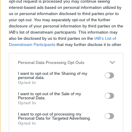
opt-out request is processed you may continue seeing
interest-based ads based on personal information utilized by
us or personal information disclosed to third parties prior to
your opt-out. You may separately opt-out of the further
disclosure of your personal information by third parties on the
IAB’s list of downstream participants. This information may
Címkék:
Fischer Iván
also be disclosed by us to third parties on the
IAB’s List of
Downstream Participants
that may further disclose it to other
third parties.
Please note that this website/app uses one or more Google
Personal Data Processing Opt Outs
services and may gather and store information including but
Ajánlott bejegyzések:
not limited to your visit or usage behaviour. You may click to
I want to opt-out of the Sharing of my
personal data.
grant or deny consent to Google and its third-party tags to
Opted In
use your data for below specified purposes in below Google
Amit Mahler mond nekem
consent section.
I want to opt-out of the Sale of my
Personal Data.
Opted In
I want to opt-out of processing my
Personal Data for Targeted Advertising.
Tud a karmester táncolni?
Opted In