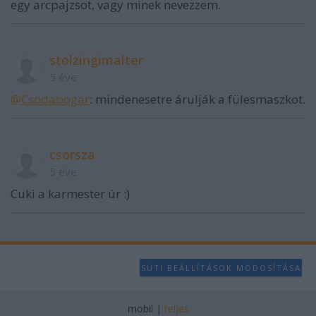
egy arcpajzsot, vagy minek nevezzem.
stolzingimalter
5 éve
@Csodabogár
: mindenesetre árulják a fülesmaszkot.
csorsza
5 éve
Cuki a karmester úr :)
SÜTI BEÁLLÍTÁSOK MÓDOSÍTÁSA
mobil
|
teljes