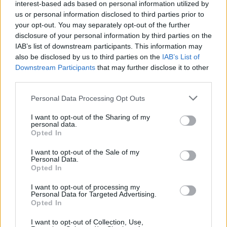
interest-based ads based on personal information utilized by
us or personal information disclosed to third parties prior to
your opt-out. You may separately opt-out of the further
disclosure of your personal information by third parties on the
IAB’s list of downstream participants. This information may
also be disclosed by us to third parties on the
IAB’s List of
Downstream Participants
that may further disclose it to other
third parties.
Please note that this website/app uses one or more Google
Personal Data Processing Opt Outs
services and may gather and store information including but
not limited to your visit or usage behaviour. You may click to
I want to opt-out of the Sharing of my
personal data.
grant or deny consent to Google and its third-party tags to
Opted In
use your data for below specified purposes in below Google
consent section.
I want to opt-out of the Sale of my
Personal Data.
Opted In
I want to opt-out of processing my
Personal Data for Targeted Advertising.
Opted In
Címkék:
VIII. Henrik
Poppea megkoronázása
Maria Jugyina
I want to opt-out of Collection, Use,