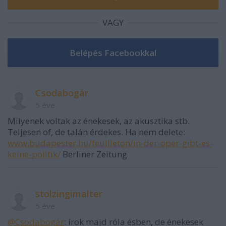
VAGY
Csodabogár
5 éve
Milyenek voltak az énekesek, az akusztika stb.
Teljesen of, de talán érdekes. Ha nem delete:
www.budapester.hu/feuilleton/in-der-oper-gibt-es-
keine-politik/
Berliner Zeitung
stolzingimalter
5 éve
@Csodabogár
: írok majd róla ésben, de énekesek