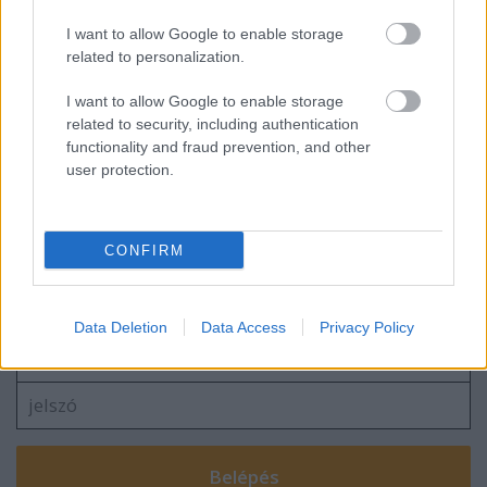
I want to allow Google to enable storage
Szerelmes egy zongorába
related to personalization.
I want to allow Google to enable storage
related to security, including authentication
functionality and fraud prevention, and other
Ki az a Pospischil?
user protection.
CONFIRM
Szólj hozzá!
A hozzászóláshoz be kell lépned!
Data Deletion
Data Access
Privacy Policy