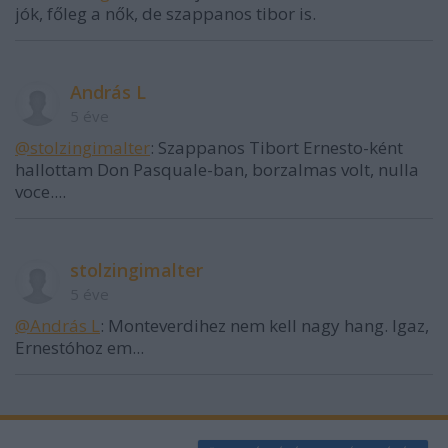
jók, főleg a nők, de szappanos tibor is.
András L
5 éve
@stolzingimalter
: Szappanos Tibort Ernesto-ként
hallottam Don Pasquale-ban, borzalmas volt, nulla
voce....
stolzingimalter
5 éve
@András L
: Monteverdihez nem kell nagy hang. Igaz,
Ernestóhoz em...