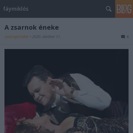
fáymiklós
A zsarnok éneke
stolzingimalter
•
2020. október 11.
4