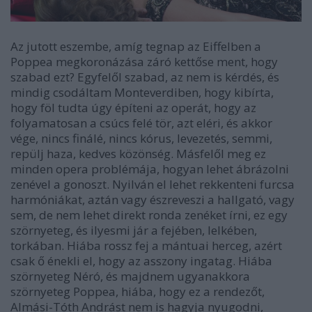
Az jutott eszembe, amíg tegnap az Eiffelben a
Poppea megkoronázása záró kettőse ment, hogy
szabad ezt? Egyfelől szabad, az nem is kérdés, és
mindig csodáltam Monteverdiben, hogy kibírta,
hogy föl tudta úgy építeni az operát, hogy az
folyamatosan a csúcs felé tör, azt eléri, és akkor
vége, nincs finálé, nincs kórus, levezetés, semmi,
repülj haza, kedves közönség. Másfelől meg ez
minden opera problémája, hogyan lehet ábrázolni
zenével a gonoszt. Nyilván el lehet rekkenteni furcsa
harmóniákat, aztán vagy észreveszi a hallgató, vagy
sem, de nem lehet direkt ronda zenéket írni, ez egy
szörnyeteg, és ilyesmi jár a fejében, lelkében,
torkában. Hiába rossz fej a mántuai herceg, azért
csak ő énekli el, hogy az asszony ingatag. Hiába
szörnyeteg Néró, és majdnem ugyanakkora
szörnyeteg Poppea, hiába, hogy ez a rendezőt,
Almási-Tóth Andrást nem is hagyja nyugodni,