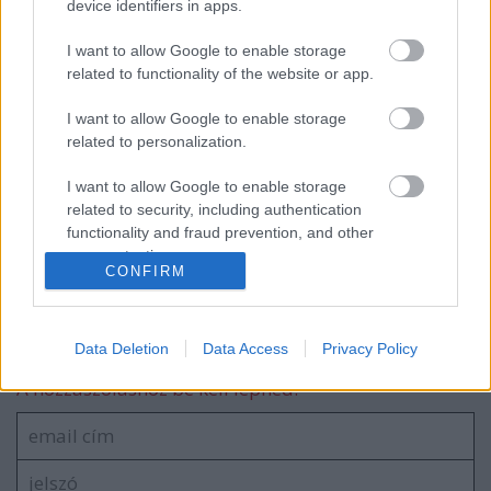
device identifiers in apps.
I want to allow Google to enable storage
related to functionality of the website or app.
Az üllő és a kalapács között
I want to allow Google to enable storage
related to personalization.
I want to allow Google to enable storage
related to security, including authentication
Ócseny harasó
functionality and fraud prevention, and other
user protection.
CONFIRM
Szólj hozzá!
Data Deletion
Data Access
Privacy Policy
A hozzászóláshoz be kell lépned!