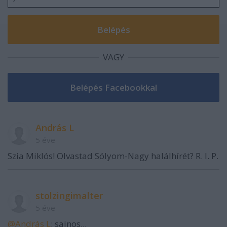
VAGY
András L
5 éve
Szia Miklós! Olvastad Sólyom-Nagy halálhírét? R. I. P.
stolzingimalter
5 éve
@András L
: sajnos...