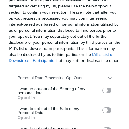
jobban, hogyan is szól az igazi Chopin. Mindenesetre
targeted advertising by us, please use the below opt-out
Fou Ts’ong mindent megtett, hogy megtanulja,
section to confirm your selection. Please note that after your
évekig tanult Varsóban, aztán harmadik lett a
opt-out request is processed you may continue seeing
Chopin-versenyen. Állítólag Julius Katchentől kapott
interest-based ads based on personal information utilized by
repülőjegyre pénzt, hogy meneküljön Londonba.
us or personal information disclosed to third parties prior to
Pedig Lengyelország is menekülés volt, Kínában
your opt-out. You may separately opt-out of the further
maoizmus tombolt, Fou Ts’ong franciából fordító
disclosure of your personal information by third parties on the
apját és az anyját öngyilkosságba hajszolta a
IAB’s list of downstream participants. This information may
rendszer. Addigra ő már a Menuhin család tagja
also be disclosed by us to third parties on the
IAB’s List of
volt.
Downstream Participants
that may further disclose it to other
third parties.
Menuhin személye nyilván megkönnyítette vagy
meggyorsította az elfogadást, segített a
Please note that this website/app uses one or more Google
Personal Data Processing Opt Outs
bizalmatlanságon, később jöttek a többiek,
services and may gather and store information including but
Barenboim és köre, és bár Fou Ts’ong lemezei még
not limited to your visit or usage behaviour. You may click to
I want to opt-out of the Sharing of my
personal data.
ma is kicsit idegenül hangzanak, ő maga végigjárt
grant or deny consent to Google and its third-party tags to
Opted In
use your data for below specified purposes in below Google
egy utat, amelyet kínai vagy távol-keleti zongoristák
consent section.
szintén végigjárhatnak. Aztán oda is érnek a csúcsra.
I want to opt-out of the Sale of my
Personal Data.
Millióból vagy tízmillióból egy.
Opted In
I want to opt-out of processing my