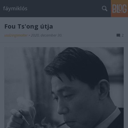
fáymiklós
Fou Ts'ong útja
stolzingimalter
•
2020. december 30.
2