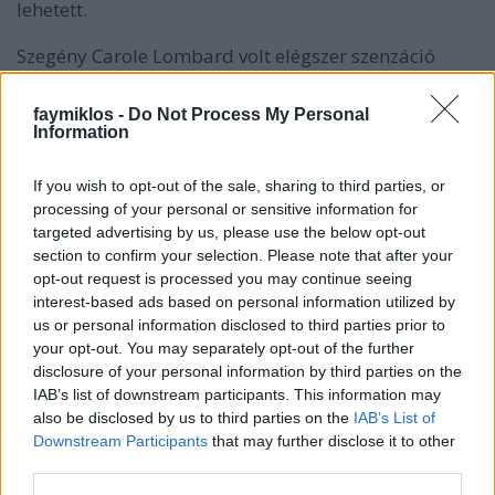
lehetett.
Szegény Carole Lombard volt elégszer szenzáció
életében és halálában is. Három év vadházasság
után megszűntek vadnak lenni Clark Gable-lel
faymiklos -
Do Not Process My Personal
összeházasodtak, de ahogy egy ilyen bajszos
Information
amorózótól elvárható, Grant úgy érezte, hogy a
hivatalos kötelék egyben megcsalási engedély, titkos
If you wish to opt-out of the sale, sharing to third parties, or
és kevéssé titkos kapcsolatokba keveredett.
processing of your personal or sensitive information for
Lombard meg balhézott, Gable bűnbánt, és nyilván
targeted advertising by us, please use the below opt-out
ezt tették volna egészen a válásig, ha nem jön közbe
section to confirm your selection. Please note that after your
Pearl Harbor. Lombard, elsőként a hollywoodi
opt-out request is processed you may continue seeing
színésznők közül, háborús részvényekért kezdett
interest-based ads based on personal information utilized by
kampányolni, zengette izgalmasan rekedt hangját,
us or personal information disclosed to third parties prior to
churchilli V betűket mutogatott, meglehetős sikerrel,
your opt-out. You may separately opt-out of the further
a remélt egymillió dollár helyett a duplája gyűlt
disclosure of your personal information by third parties on the
össze. Ő meg indult hazafelé. Vonattal kellett volna
IAB’s list of downstream participants. This information may
mennie, de sietett, nehogy a magára hagyott
also be disclosed by us to third parties on the
IAB’s List of
Downstream Participants
that may further disclose it to other
haszontalan férj hasznosan töltse az idejét. A repülő
third parties.
többször is leszállt üzemanyagért, egyszer
Lombardot le is akarták szállítani róla, hogy helyette