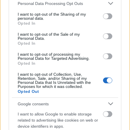
Please note that this website/app uses one or more Google
Personal Data Processing Opt Outs
fiatal pilótákat vigyenek a kiképzési központba, de ő
services and may gather and store information including but
óriási balhét rendezett a gépen, nála többet egyelőre
not limited to your visit or usage behaviour. You may click to
I want to opt-out of the Sharing of my
senki nem tett a háború sikeréért. Jó, akkor
personal data.
grant or deny consent to Google and its third-party tags to
Opted In
maradjon.
use your data for below specified purposes in below Google
consent section.
I want to opt-out of the Sale of my
Personal Data.
Mindenki meghalt. Lombard, az anyja, a
Opted In
menedzsere, a tizenöt fiatal pilótanövendék. Clark
Gable még kétszer nősült, mindkétszer Carole
I want to opt-out of processing my
Personal Data for Targeted Advertising.
Lombardra hasonlító nőt vett feleségül. Aztán azt
Opted In
kérte, hogy Lombard mellé temessék el.
I want to opt-out of Collection, Use,
Retention, Sale, and/or Sharing of my
Personal Data that Is Unrelated with the
Purposes for which it was collected.
Opted Out
Címkék:
Cary Grant
Carole Lombard
Google consents
I want to allow Google to enable storage
related to advertising like cookies on web or
device identifiers in apps.
Ajánlott bejegyzések: