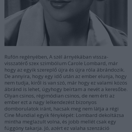
Rufón regényében, A szél árnyékában vissza-
visszatérő szex szimbólum Carole Lombard, már
hogy az egyik szereplő újra és újra róla ábrándozik.
De annyira, hogy egy idő után az ember elunja, hogy
nem tudja, kiről is van szó, már hogy ez valami közös
ábránd is lehet, úgyhogy beírtam a nevét a keresőbe.
Olyan csinos, régimódian csinos, de nem érti az
ember ezt a nagy lelkendezést bizonyos
domborulatok iránt, hacsak meg nem látja a régi
Cine Mundial egyik fényképét: Lombard dekoltázsa
mintha meglazult volna, és jobb mellét csak egy
függöny takarja. Jó, azért ez valaha szenzáció