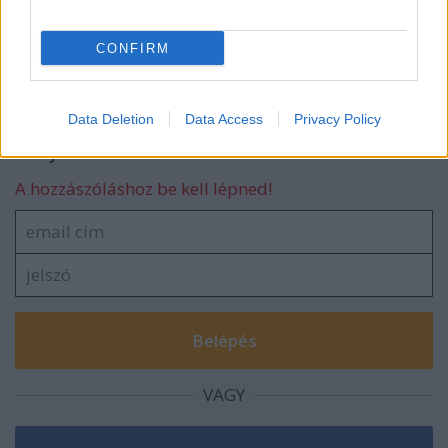
Szerelmes egy zongorába
CONFIRM
Data Deletion
Data Access
Privacy Policy
Szólj hozzá!
A hozzászóláshoz be kell lépned!
VAGY