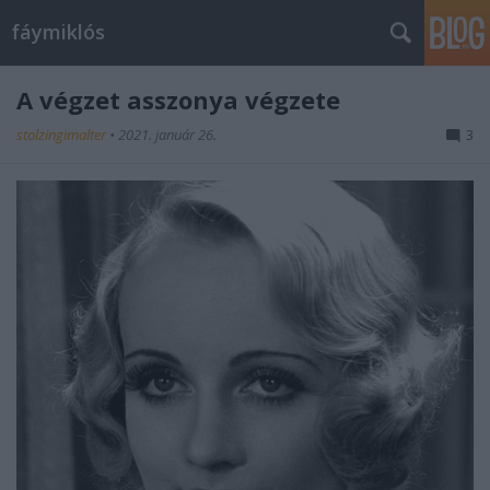
fáymiklós
A végzet asszonya végzete
stolzingimalter
•
2021. január 26.
3