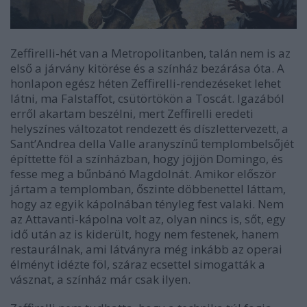
Zeffirelli-hét van a Metropolitanben, talán nem is az
első a járvány kitörése és a színház bezárása óta. A
honlapon egész héten Zeffirelli-rendezéseket lehet
látni, ma Falstaffot, csütörtökön a Toscát. Igazából
erről akartam beszélni, mert Zeffirelli eredeti
helyszínes változatot rendezett és díszlettervezett, a
Sant’Andrea della Valle aranyszínű templombelsőjét
építtette föl a színházban, hogy jöjjön Domingo, és
fesse meg a bűnbánó Magdolnát. Amikor először
jártam a templomban, őszinte döbbenettel láttam,
hogy az egyik kápolnában tényleg fest valaki. Nem
az Attavanti-kápolna volt az, olyan nincs is, sőt, egy
idő után az is kiderült, hogy nem festenek, hanem
restaurálnak, ami látványra még inkább az operai
élményt idézte föl, száraz ecsettel simogatták a
vásznat, a színház már csak ilyen.