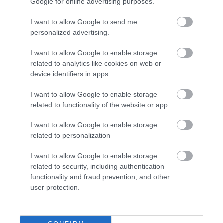
Google for online advertising purposes.
Bartók, a bennszülött
I want to allow Google to send me
personalized advertising.
I want to allow Google to enable storage
Észveszejtő
related to analytics like cookies on web or
device identifiers in apps.
I want to allow Google to enable storage
related to functionality of the website or app.
Apai-anyai
I want to allow Google to enable storage
related to personalization.
I want to allow Google to enable storage
Szólj hozzá!
related to security, including authentication
functionality and fraud prevention, and other
A hozzászóláshoz be kell lépned!
user protection.