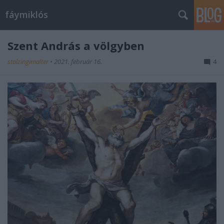
fáymiklós
Szent András a völgyben
stolzingimalter
•
2021. február 16.
4