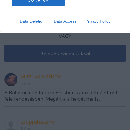
CONFIRM
Data Deletion
Data Access
Privacy Policy
VAGY
Mitzi von Küche
5 éve
A Bohéméletet láttam Bécsben az eredeti Zeffirelli-
féle rendezésben. Megállja a helyét ma is.
szépjuhászné
5 éve