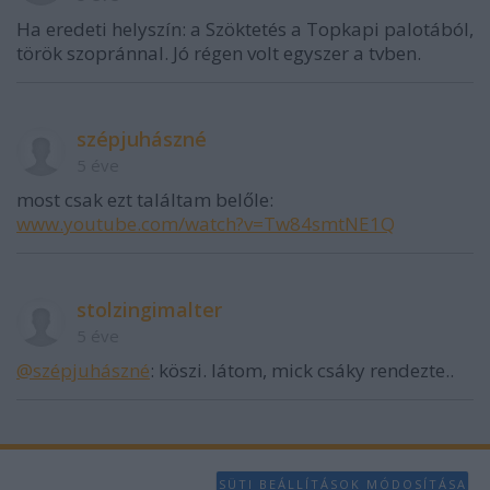
Ha eredeti helyszín: a Szöktetés a Topkapi palotából,
török szopránnal. Jó régen volt egyszer a tvben.
szépjuhászné
5 éve
most csak ezt találtam belőle:
www.youtube.com/watch?v=Tw84smtNE1Q
stolzingimalter
5 éve
@szépjuhászné
: köszi. látom, mick csáky rendezte..
SÜTI BEÁLLÍTÁSOK MÓDOSÍTÁSA