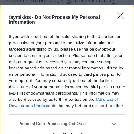
Zeffirelli nem tudhatta, hogy a technika túl fogja
haladni az ő képzeletét is, lesz majd Tosca az eredeti
helyszíneken, eredeti időpontokban, televíziós
faymiklos -
Do Not Process My Personal
világközvetítésben. Annak is az első felvonása rögzül
Information
majd leginkább a nézőkben, mert Domingo
hatalmasat esett a Sant’Andreában, de akkorát, hogy
If you wish to opt-out of the sale, sharing to third parties, or
föl is jajdult. Aztán fölállt, és kissé sántikálva, de
processing of your personal or sensitive information for
rendületlenül folytatta az éneklést.
targeted advertising by us, please use the below opt-out
section to confirm your selection. Please note that after your
opt-out request is processed you may continue seeing
Ami a Metropolitan Toscáját illeti, huszonnégy évig
interest-based ads based on personal information utilized by
játszották, azóta meg visszasírják. Luc Bondy eléggé
us or personal information disclosed to third parties prior to
csúf rendezése váltotta le, ami rögtön meg is bukott,
your opt-out. You may separately opt-out of the further
azért még húzta két évig, míg jött egy új változat,
disclosure of your personal information by third parties on the
David McVicar munkája, azon nincs mit utálni, de
IAB’s list of downstream participants. This information may
nincs mit szeretni sem.
also be disclosed by us to third parties on the
IAB’s List of
Downstream Participants
that may further disclose it to other
Az ember agybajt kap ezektől az operai „régen
third parties.
minden jobb volt” sóhajtásoktól, de mit lehet tenni,
ha tényleg?
Please note that this website/app uses one or more Google
Personal Data Processing Opt Outs
services and may gather and store information including but