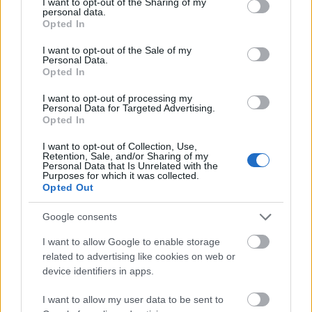
not limited to your visit or usage behaviour. You may click to
I want to opt-out of the Sharing of my
personal data.
grant or deny consent to Google and its third-party tags to
Opted In
use your data for below specified purposes in below Google
consent section.
Címkék:
Franco Zeffirelli
Metropolitan Opera
I want to opt-out of the Sale of my
Personal Data.
Opted In
I want to opt-out of processing my
Personal Data for Targeted Advertising.
Opted In
Ajánlott bejegyzések:
I want to opt-out of Collection, Use,
Retention, Sale, and/or Sharing of my
Personal Data that Is Unrelated with the
Fordított Orfeusz
Purposes for which it was collected.
Opted Out
Google consents
I want to allow Google to enable storage
Vigyázat, csókol!
related to advertising like cookies on web or
device identifiers in apps.
I want to allow my user data to be sent to