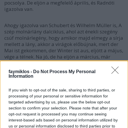
pocsolya. De eljön a megfelelő április, és Radnóti
igazolva van.
Ahogy igazolva van Schubert és Wilhelm Müller is, A
szép molnárlány dalciklus, ahol azt énekli szegény
csúf molnárlegény, hogy amikor majd elmegy a sírja
mellett a lány, akkor a virágok előbújnak, mert der
Mai ist gekommen, der Winter ist aus, eljött a május,
vége a télnek. Na jó, de ha eljön a március, már
akkor is vége a télnek, mondta odabent a gonosz
manó, aki idén kussolni kénytelen, mert tényleg meg
faymiklos -
Do Not Process My Personal
kellett várni a májust.
Information
Ha lehet, azért itt megállnék. Nem szeretném, hogy
If you wish to opt-out of the sale, sharing to third parties, or
Wagner is igazolva legyen, és június közepéig kelljen
processing of your personal or sensitive information for
várni arra, hogy virágozni kezdjenek az orgonák,
targeted advertising by us, please use the below opt-out
mint a Mesterdalnokok Sachs-monológjában.
section to confirm your selection. Please note that after your
opt-out request is processed you may continue seeing
interest-based ads based on personal information utilized by
us or personal information disclosed to third parties prior to