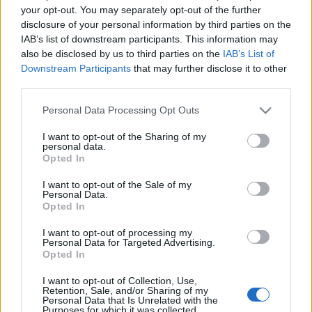
your opt-out. You may separately opt-out of the further
disclosure of your personal information by third parties on the
IAB’s list of downstream participants. This information may
also be disclosed by us to third parties on the
IAB’s List of
Downstream Participants
that may further disclose it to other
third parties.
Please note that this website/app uses one or more Google
Personal Data Processing Opt Outs
services and may gather and store information including but
not limited to your visit or usage behaviour. You may click to
I want to opt-out of the Sharing of my
personal data.
grant or deny consent to Google and its third-party tags to
Opted In
use your data for below specified purposes in below Google
consent section.
I want to opt-out of the Sale of my
Personal Data.
Opted In
I want to opt-out of processing my
Personal Data for Targeted Advertising.
Opted In
Címkék:
Radnóti Miklós
Richard Wagner
Franz Schubert
I want to opt-out of Collection, Use,
Retention, Sale, and/or Sharing of my
Personal Data that Is Unrelated with the
Purposes for which it was collected.