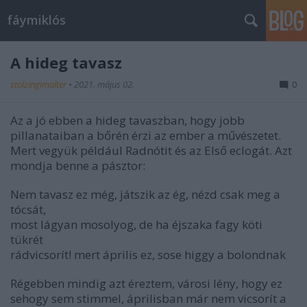
fáymiklós
A hideg tavasz
stolzingimalter
•
2021. május 02.
0
Az a jó ebben a hideg tavaszban, hogy jobb
pillanataiban a bőrén érzi az ember a művészetet.
Mert vegyük például Radnótit és az Első eclogát. Azt
mondja benne a pásztor:
Nem tavasz ez még, játszik az ég, nézd csak meg a
tócsát,
most lágyan mosolyog, de ha éjszaka fagy köti
tükrét
rádvicsorít! mert április ez, sose higgy a bolondnak
Régebben mindig azt éreztem, városi lény, hogy ez
sehogy sem stimmel, áprilisban már nem vicsorít a