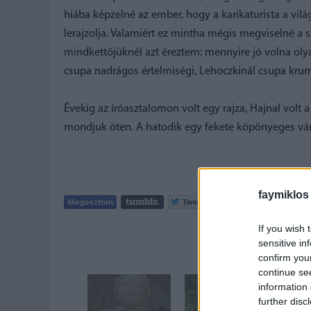
hiába képzelné az ember, hogy a karikaturista a világ
lerajzolja. Valamiért ez mintha mégis megviselné a s
mindkettőjüknél azt éreztem: mennyire jó volna oly
csupa nadrágos értelmiségi, Lehoczkinál csupa krum
Évekig az íróasztalomon volt egy rajza, Hajnal volt
mondjuk öten. A hatodik egy fekete köpönyeges vámpí
faymiklos
Tetszik
0
If you wish 
sensitive in
AJÁNLOTT
confirm you
continue se
information 
further disc