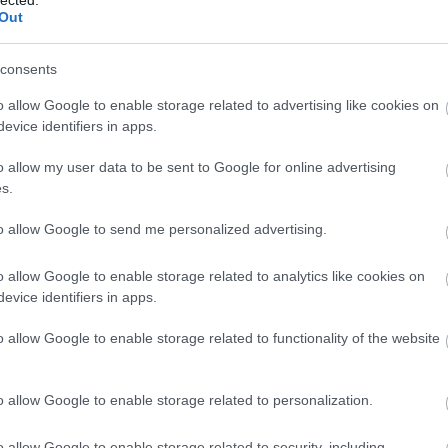
Out
rista, nem karikatúrista.
consents
o allow Google to enable storage related to advertising like cookies on
Válasz erre
evice identifiers in apps.
2021.06.26. 14:02:44
o allow my user data to be sent to Google for online advertising
s.
a helyesírás-ellenőrző aláhúzta. ha megesküszöl,
to allow Google to send me personalized advertising.
m. ha nem, akkor is.
o allow Google to enable storage related to analytics like cookies on
evice identifiers in apps.
Válasz erre
o allow Google to enable storage related to functionality of the website
2022.03.29. 18:15:04
o allow Google to enable storage related to personalization.
olni, mint Leho. Lakótelepen vagy kopott
kkeres kisnyugdíjasokat.
o allow Google to enable storage related to security, including