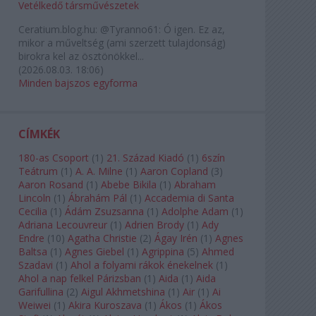
Vetélkedő társművészetek
Ceratium.blog.hu:
@Tyranno61: Ó igen. Ez az,
mikor a műveltség (ami szerzett tulajdonság)
birokra kel az ösztönökkel...
(
2026.08.03. 18:06
)
Minden bajszos egyforma
CÍMKÉK
180-as Csoport
(
1
)
21. Század Kiadó
(
1
)
6szín
Teátrum
(
1
)
A. A. Milne
(
1
)
Aaron Copland
(
3
)
Aaron Rosand
(
1
)
Abebe Bikila
(
1
)
Abraham
Lincoln
(
1
)
Ábrahám Pál
(
1
)
Accademia di Santa
Cecilia
(
1
)
Ádám Zsuzsanna
(
1
)
Adolphe Adam
(
1
)
Adriana Lecouvreur
(
1
)
Adrien Brody
(
1
)
Ady
Endre
(
10
)
Agatha Christie
(
2
)
Ágay Irén
(
1
)
Agnes
Baltsa
(
1
)
Agnes Giebel
(
1
)
Agrippina
(
5
)
Ahmed
Szadavi
(
1
)
Ahol a folyami rákok énekelnek
(
1
)
Ahol a nap felkel Párizsban
(
1
)
Aida
(
1
)
Aida
Garifullina
(
2
)
Aigul Akhmetshina
(
1
)
Air
(
1
)
Ai
Weiwei
(
1
)
Akira Kuroszava
(
1
)
Ákos
(
1
)
Ákos