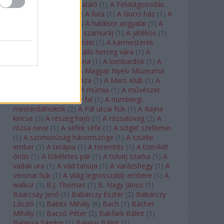
félkegyelmű
(
1
)
A feltaláló
(
1
)
A Felvilágosodás
Korának Zenekara
(
1
)
A fura
(
1
)
A Gucci-ház
(
1
)
A
Hail Mary-küldetés
(
1
)
A halálsor angyalai
(
1
)
A
halott város
(
1
)
A hét szamuráj
(
1
)
A játékos
(
1
)
A karmeliták párbeszédei
(
1
)
A karmesterek
alkonya
(
1
)
A kékszakállú herceg vára
(
1
)
A
keresztapa
(
1
)
A korona
(
1
)
A lombardok
(
1
)
A
magányos lovas
(
1
)
A Magyar Nyelv Múzeuma
(
1
)
A Magyar Zene Háza
(
1
)
A Mars Klub
(
1
)
A
menekülő ember
(
1
)
A múmia
(
1
)
A művészet
templomai
(
1
)
A nagy fal
(
1
)
A nürnbergi
mesterdalnokok
(
2
)
A Pál utcai fiúk
(
1
)
A Rajna
kincse
(
3
)
A részeg hajó
(
1
)
A rózsalovag
(
2
)
A
rózsa neve
(
1
)
A séfek séfe
(
1
)
A sziget szellemei
(
1
)
A szomorúság háromszöge
(
1
)
A szürke
ember
(
1
)
A terápia
(
1
)
A teremtés
(
1
)
A tizenkét
óriás
(
1
)
A tökéletes pár
(
1
)
A tolvaj szarka
(
1
)
A
vadak ura
(
1
)
A vád tanúja
(
1
)
A varázshegy
(
1
)
A
veronai fiúk
(
1
)
A világ legrosszabb embere
(
1
)
A
walkür
(
1
)
B.J. Thomas
(
1
)
B. Nagy János
(
1
)
Baarcsay Jenő
(
1
)
Babarczy Eszter
(
2
)
Babarczy
László
(
1
)
Babits Mihály
(
6
)
Bach
(
1
)
Bächer
Mihály
(
1
)
Bacsó Péter
(
2
)
Bakfark Bálint
(
1
)
Balassa Sándor
(
1
)
Balassi Bálint
(
1
)