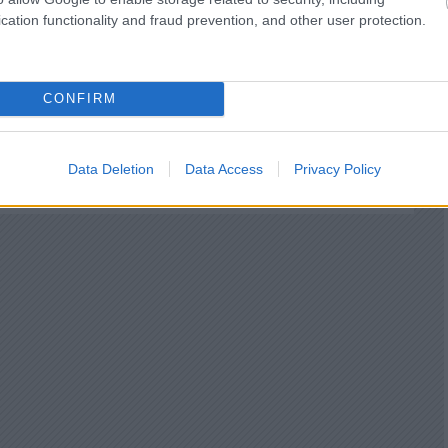
erzumokat hozott létre (A jövő század állatai,
cation functionality and fraud prevention, and other user protection.
de a hetvenes-nyolcvanas évek reménytelen
érzékelte a legjobban.
zexualitást is, ami külön piros pont.
CONFIRM
Válasz erre
Data Deletion
Data Access
Privacy Policy