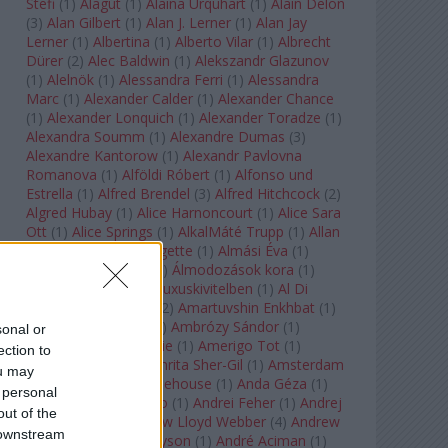
Stefi
(
1
)
Alagút
(
1
)
Alaina Urquhart
(
1
)
Alain Delon
(
3
)
Alan Gilbert
(
1
)
Alan J. Lerner
(
1
)
Alan Jay
Lerner
(
1
)
Albertina
(
1
)
Alberto Vilar
(
1
)
Albrecht
Dürer
(
2
)
Alec Baldwin
(
1
)
Alekszandr Glazunov
(
1
)
Alelnök
(
1
)
Alessandra Ferri
(
1
)
Alessandra
Marc
(
1
)
Alexander Calder
(
1
)
Alexander Chance
(
1
)
Alexander Lonquich
(
1
)
Alexander Toradze
(
1
)
Alexandra Soumm
(
1
)
Alexandre Dumas
(
3
)
Alexandre Kantorow
(
1
)
Alexandr Pavlovna
Romanova
(
1
)
Alföldi Róbert
(
1
)
Alfonso und
Estrella
(
1
)
Alfred Brendel
(
3
)
Alfred Hitchcock
(
2
)
Algred Hubay
(
1
)
Alice Harnoncourt
(
1
)
Alice Sara
Ott
(
1
)
Alice Springs
(
1
)
AlkalMáté Trupp
(
1
)
Allan
Clayton
(
1
)
Allen Midgette
(
1
)
Almási Éva
(
1
)
Almásy László Ede
(
1
)
Álmodozások kora
(
1
)
Álomutazó
(
1
)
Álom luxuskivitelben
(
1
)
Al Di
Meola
(
1
)
Amadeus
(
2
)
Amartuvshin Enkhbat
(
1
)
Ambroise Thomas
(
1
)
Ambrózy Sándor
(
1
)
sonal or
Ambrus Kyri
(
1
)
Amélie
(
1
)
Amerigo Tot
(
1
)
ection to
Amikor Galéria
(
1
)
Amrita Sher-Gil
(
1
)
Amsterdam
ou may
Baroque
(
1
)
Amy Winehouse
(
1
)
Anda Géza
(
1
)
 personal
Andrea del Verrocchio
(
1
)
Andrei Feher
(
1
)
Andrej
out of the
Tarkovszkij
(
1
)
Andrew Lloyd Webber
(
4
)
Andrew
 downstream
Staples
(
1
)
Andrew Tyson
(
1
)
André Aciman
(
1
)