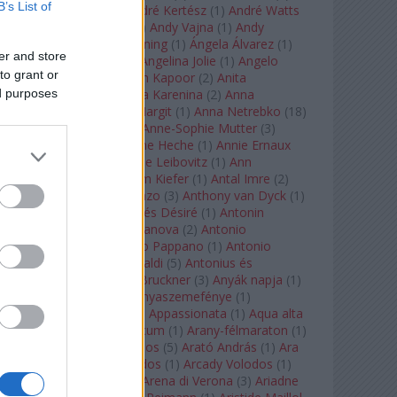
B’s List of
André Chenier
(
1
)
André Kertész
(
1
)
André Watts
(
1
)
Andris Nelsons
(
2
)
Andy Vajna
(
1
)
Andy
Warhol
(
3
)
Anette Bening
(
1
)
Ángela Álvarez
(
1
)
er and store
Angela Lansbury
(
1
)
Angelina Jolie
(
1
)
Angelo
to grant or
Badalamenti
(
1
)
Anish Kapoor
(
2
)
Anita
ed purposes
Rachvelishvili
(
2
)
Anna Karenina
(
2
)
Anna
Karenyina
(
4
)
Anna Margit
(
1
)
Anna Netrebko
(
18
)
Anna Vinnitskaya
(
1
)
Anne-Sophie Mutter
(
3
)
Anner Bylsma
(
1
)
Anne Heche
(
1
)
Annie Ernaux
(
1
)
Annie Hall
(
1
)
Annie Leibovitz
(
1
)
Ann
Napolitano
(
1
)
Anselm Kiefer
(
1
)
Antal Imre
(
2
)
Anthony Roth Costanzo
(
3
)
Anthony van Dyck
(
1
)
Antinous
(
2
)
Antoine és Désiré
(
1
)
Antonin
Dvorák
(
3
)
Antonio Canova
(
2
)
Antonio
Margheriti
(
1
)
Antonio Pappano
(
1
)
Antonio
Salieri
(
1
)
Antonio Vivaldi
(
5
)
Antonius és
Kleopátra
(
1
)
Anton Bruckner
(
3
)
Anyák napja
(
1
)
Anyám tyúkja 2
(
1
)
Anyaszemefénye
(
1
)
Apokalipszis most
(
1
)
Appassionata
(
1
)
Aqua alta
(
1
)
Aquileia
(
1
)
Aquincum
(
1
)
Arany-félmaraton
(
1
)
Aranytíz
(
1
)
Arany János
(
5
)
Arató András
(
1
)
Ara
Pacis
(
1
)
Arcadi Volodos
(
1
)
Arcady Volodos
(
1
)
Arcangelo Corelli
(
1
)
Arena di Verona
(
3
)
Ariadne