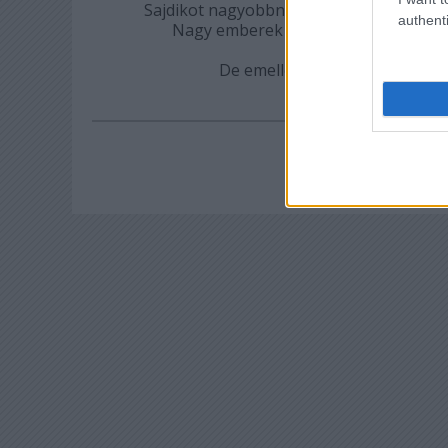
Sajdikot nagyobbnak tartom, ő saját univ
authenti
Nagy emberek kis történetei stb.), 
szürkeségét Leho 
De emellett gyakran ábrázolt s