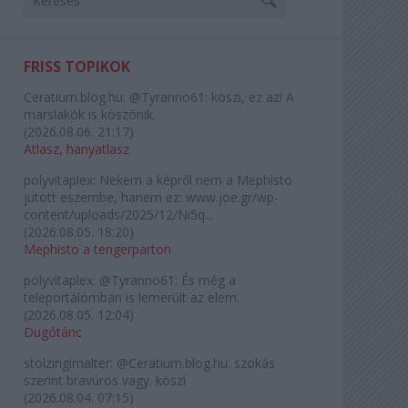
FRISS TOPIKOK
Ceratium.blog.hu:
@Tyranno61: köszi, ez az! A
marslakók is köszönik.
(
2026.08.06. 21:17
)
Atlasz, hanyatlasz
polyvitaplex:
Nekem a képről nem a Mephisto
jutott eszembe, hanem ez: www.joe.gr/wp-
content/uploads/2025/12/Ni5q...
(
2026.08.05. 18:20
)
Mephisto a tengerparton
polyvitaplex:
@Tyranno61: És még a
teleportálómban is lemerült az elem.
(
2026.08.05. 12:04
)
Dugótánc
stolzingimalter:
@Ceratium.blog.hu: szokás
szerint bravúros vagy. köszi
(
2026.08.04. 07:15
)