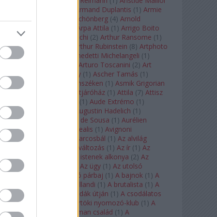
auf Naxos
(
1
)
Aribert Reimann
(
1
)
Aristide Maillol
(
3
)
Arleen Auger
(
1
)
Armand Duplantis
(
1
)
Armie
Hammer
(
1
)
Arnold Schönberg
(
4
)
Arnold
Schwarzenegger
(
2
)
Árpa Attila
(
1
)
Arrigo Boito
(
2
)
Artemisia Gentileschi
(
2
)
Arthur Ransome
(
1
)
Arthur Rimbaud
(
1
)
Arthur Rubinstein
(
8
)
Artphoto
Galéria
(
1
)
Arturo Benedetti Michelangeli
(
1
)
Arturo Di Modica
(
1
)
Arturo Toscanini
(
2
)
Art
Garfunkel
(
1
)
Art Shay
(
1
)
Ascher Tamás
(
1
)
Ascher Tamás Háromszéken
(
1
)
Asmik Grigorian
(
2
)
Asteroid City
(
1
)
Átjáróház
(
1
)
Attila
(
7
)
Attisz
(
1
)
Aubrey Beardsley
(
1
)
Aude Extrémo
(
1
)
Audrey Hepburn
(
1
)
Augustin Hadelich
(
1
)
Aurelianus
(
1
)
Aurelia de Sousa
(
1
)
Aurélien
Pascal
(
1
)
Aurora borealis
(
1
)
Avignoni
szerelmesek
(
1
)
Az álarcosbál
(
1
)
Az alvilág
professzora
(
1
)
Az átváltozás
(
1
)
Az ír
(
1
)
Az
isenheimi oltár
(
1
)
Az istenek alkonya
(
2
)
Az
olvasás éjszakája
(
1
)
Az ügy
(
1
)
Az utolsó
mohikán
(
2
)
Az utolsó párbaj
(
1
)
A bajnok
(
1
)
A
bálna
(
1
)
A bolygó hollandi
(
1
)
A brutalista
(
1
)
A
Chorus Line
(
1
)
A csodák útján
(
1
)
A csodálatos
mandarin
(
1
)
A csütörtöki nyomozó-klub
(
1
)
A
doktor úr
(
1
)
A Fabelman család
(
1
)
A