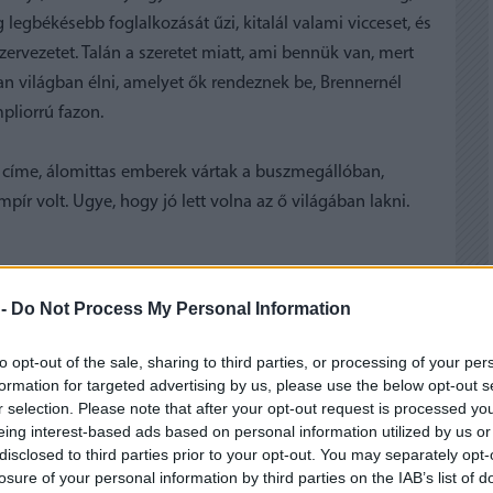
 legbékésebb foglalkozását űzi, kitalál valami vicceset, és
zervezetet. Talán a szeretet miatt, ami bennük van, mert
an világban élni, amelyet ők rendeznek be, Brennernél
pliorrú fazon.
 a címe, álomittas emberek vártak a buszmegállóban,
r volt. Ugye, hogy jó lett volna az ő világában lakni.
 -
Do Not Process My Personal Information
to opt-out of the sale, sharing to third parties, or processing of your per
formation for targeted advertising by us, please use the below opt-out s
 BEJEGYZÉSEK:
r selection. Please note that after your opt-out request is processed y
eing interest-based ads based on personal information utilized by us or
disclosed to third parties prior to your opt-out. You may separately opt-
losure of your personal information by third parties on the IAB’s list of