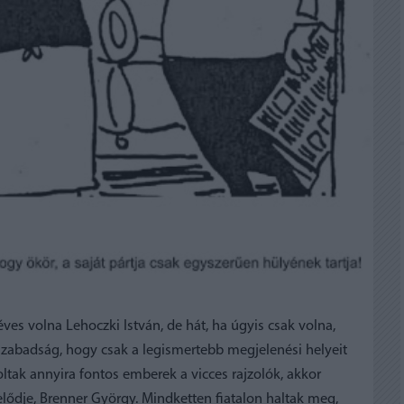
éves volna Lehoczki István, de hát, ha úgyis csak volna,
szabadság, hogy csak a legismertebb megjelenési helyeit
tak annyira fontos emberek a vicces rajzolók, akkor
elődje, Brenner György. Mindketten fiatalon haltak meg,