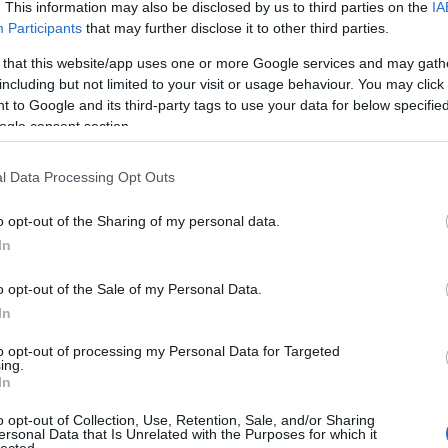
. This information may also be disclosed by us to third parties on the
IA
Participants
that may further disclose it to other third parties.
 that this website/app uses one or more Google services and may gath
including but not limited to your visit or usage behaviour. You may click 
ny harasó
Robinson
Ulysses apja
 to Google and its third-party tags to use your data for below specifi
ogle consent section.
l Data Processing Opt Outs
o opt-out of the Sharing of my personal data.
 TRACKBACK CÍME:
In
/api/trackback/id/16605138
o opt-out of the Sale of my Personal Data.
In
MENTEK:
ói tartalomnak minősülnek, értük a
szolgáltatás technikai
üzemeltetője
to opt-out of processing my Personal Data for Targeted
gás esetén forduljon a blog szerkesztőjéhez. Részletek a
Felhasználási
ing.
adatvédelmi tájékoztatóban
.
In
o opt-out of Collection, Use, Retention, Sale, and/or Sharing
2021.06.26. 08:53:01
ersonal Data that Is Unrelated with the Purposes for which it
lected.