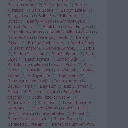
Balatonszemes
(
2
)
Balázs János
(
2
)
Balkon
kilátással
(
1
)
Balla Zsófia
(
1
)
Balogh Eszter
(
1
)
Balog József
(
1
)
Baltic Sea Philharmonic
(
1
)
Balzac
(
1
)
Bánffy Miklós
(
1
)
Bánkövi Gyula
(
1
)
Bánkuti András
(
1
)
Bánk bán
(
3
)
Bán Frigyes
(
1
)
Bán Zoltán András
(
2
)
Barabási Albert-László
(
1
)
Barabás Sári
(
1
)
Baranyay László
(
1
)
Bárány
Frigyes
(
1
)
Bárány Paál László
(
1
)
Baráth Emőke
(
5
)
Baráti Kristóf
(
5
)
Barbara Bonney
(
1
)
Barbie
(
1
)
Barbra Streisand
(
1
)
Barnás Ferenc
(
2
)
Barta
Lajos
(
1
)
Barta Tamás
(
1
)
Bartók Béla
(
15
)
Bartolomeo Colleoni
(
1
)
Basch Viktor
(
1
)
Basil
Brown
(
1
)
Bastille Opera
(
3
)
Básti Juli
(
1
)
Batka
Zoltán
(
2
)
Batthyány tér
(
1
)
Baudelaire
(
2
)
Baumgarten emlékdíj
(
1
)
Baumgartner
(
1
)
Bayeux kárpit
(
1
)
Bayreuth
(
3
)
Baz Luhrman
(
1
)
Beatles
(
4
)
Becéző szavak
(
1
)
Becstelen
brigantyk
(
1
)
Bede-Fazekas Csaba
(
1
)
Bedenweiler
(
1
)
Beethoven
(
11
)
Beethoven 9.
szimfónia
(
1
)
Békés András
(
1
)
Békés Itala
(
1
)
Bekim Fehmiu
(
1
)
Bélapátfalva
(
1
)
Belfast
(
1
)
Bellini és a bellinisták
(
1
)
Bende Zsolt
(
3
)
Benedetto Antelami
(
1
)
Benedict Cumberbatch