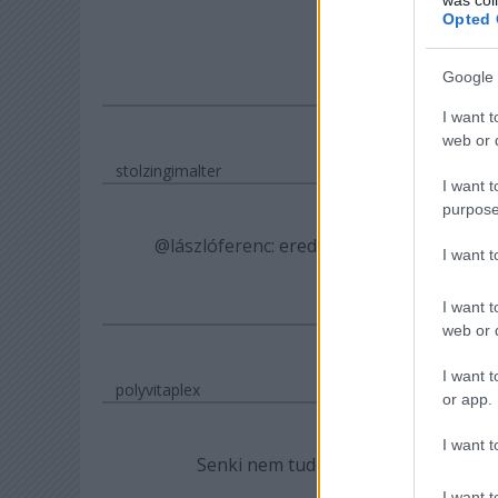
Opted 
Bocsánat, karikatu
Google 
I want t
web or d
stolzingimalter
I want t
purpose
@lászlóferenc
: eredetileg azt írtam, de 
I want 
akkor kijavíto
I want t
web or d
I want t
polyvitaplex
or app.
I want t
Senki nem tudott úgy kisembert rajz
bérházakban élő, ce
I want t