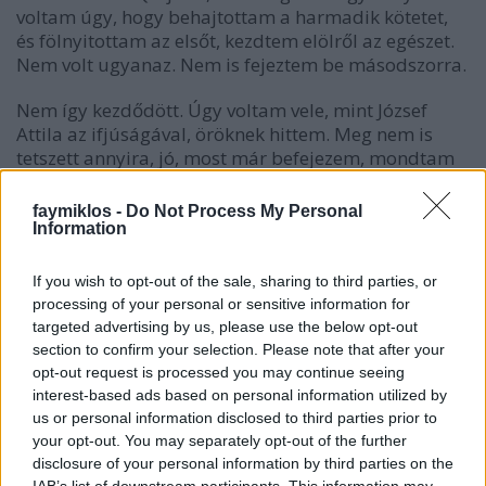
voltam úgy, hogy behajtottam a harmadik kötetet,
és fölnyitottam az elsőt, kezdtem elölről az egészet.
Nem volt ugyanaz. Nem is fejeztem be másodszorra.
Nem így kezdődött. Úgy voltam vele, mint József
Attila az ifjúságával, öröknek hittem. Meg nem is
tetszett annyira, jó, most már befejezem, mondtam
kényeskedve az első kötet közepén, szélmalomharc,
fogadó, stb, jó ez, jó, de azért látszik az időközben
faymiklos -
Do Not Process My Personal
eltelt négyszáz év. Aztán minden egyre jobb lett,
Information
Cervantes is belejött, nyilván nem függetlenül attól,
hogy bepöccent, látta, hogy hamisítják a művét,
If you wish to opt-out of the sale, sharing to third parties, or
valaki megjelentetett egy második kötetet. Erre ő is
processing of your personal or sensitive information for
írt egy második kötetet, és folyton jelzi, hogy ez az
targeted advertising by us, please use the below opt-out
igazi. Abban a hamisban Don Quijote elmegy
section to confirm your selection. Please note that after your
Zaragozába, akkor az ő Don Quijotéja szándékosan
opt-out request is processed you may continue seeing
nem megy Zaragozába, inkább Barcelona felé veszi
interest-based ads based on personal information utilized by
az útját. És a végén szinte váratlan Don Quijote
us or personal information disclosed to third parties prior to
your opt-out. You may separately opt-out of the further
halála. Szinte, hiszen már az előszóban megmondja
disclosure of your personal information by third parties on the
Cervantes, hogy meg kell halnia Don Quijoténak,
IAB’s list of downstream participants. This information may