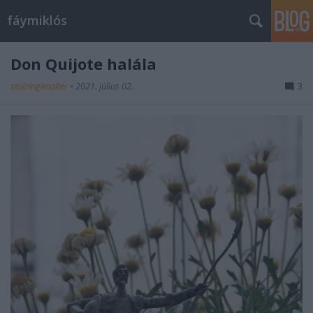
fáymiklós
Don Quijote halála
stolzingimalter
•
2021. július 02.
3