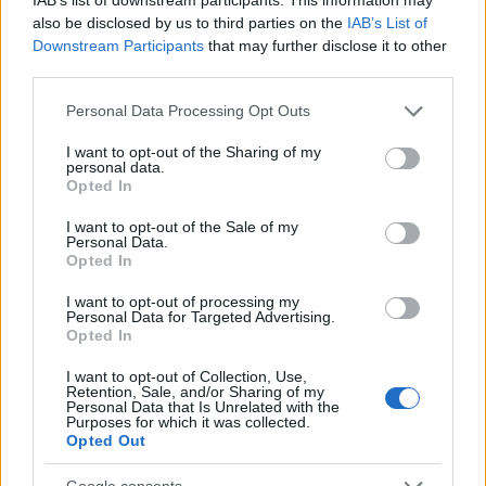
hogy ne lehessen tovább hamisítani a történeteit
also be disclosed by us to third parties on the
IAB’s List of
(mintha a halál Sherlock Holmes-t annyira
Downstream Participants
that may further disclose it to other
akadályozta volna a visszatérésben) de már csak
third parties.
harminc oldal volt hátra a könyvből, és még sehol
semmi nyomasztás, betegség, gyengélkedés, az
Please note that this website/app uses one or more Google
Personal Data Processing Opt Outs
ember reménykedett, hogy talán Cervantes
services and may gather and store information including but
megfeledkezett az ígéretéről.
not limited to your visit or usage behaviour. You may click to
I want to opt-out of the Sharing of my
personal data.
grant or deny consent to Google and its third-party tags to
Opted In
use your data for below specified purposes in below Google
De hát nem. Mégis klasszikus.
consent section.
I want to opt-out of the Sale of my
Personal Data.
Öröknek hittem. Aztán már napok óta rajtam volt a
Opted In
pánik, lassítottam az olvasást, legyen csak húsz
oldal, úgy tovább tart. Tegnap mégis úgy keltem föl,
I want to opt-out of processing my
Personal Data for Targeted Advertising.
hogy ma már vége lesz, ez ennyi volt, ami átjött
Opted In
belőle, az átjött. Nincs jobb dolog, mint
klasszikusokat felnőtt fejjel olvasni. Vale.
I want to opt-out of Collection, Use,
Retention, Sale, and/or Sharing of my
Personal Data that Is Unrelated with the
Purposes for which it was collected.
Opted Out