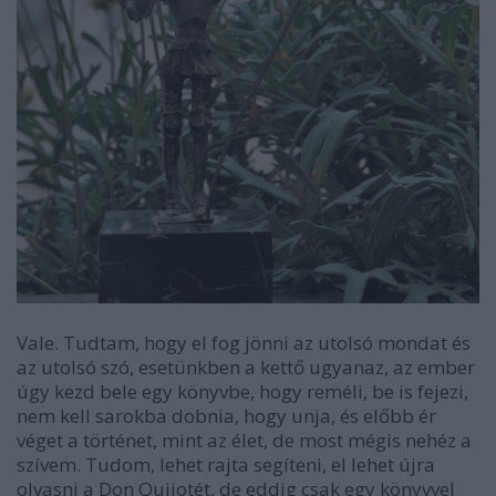
Vale. Tudtam, hogy el fog jönni az utolsó mondat és
az utolsó szó, esetünkben a kettő ugyanaz, az ember
úgy kezd bele egy könyvbe, hogy reméli, be is fejezi,
nem kell sarokba dobnia, hogy unja, és előbb ér
véget a történet, mint az élet, de most mégis nehéz a
szívem. Tudom, lehet rajta segíteni, el lehet újra
olvasni a Don Quijotét, de eddig csak egy könyvvel