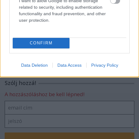
I want to allow Google to enable storage
related to security, including authentication
functionality and fraud prevention, and other
Az üllő és a kalapács között
user protection.
CONFIRM
Véres verejtékkel
Data Deletion
Data Access
Privacy Policy
Szólj hozzá!
A hozzászóláshoz be kell lépned!