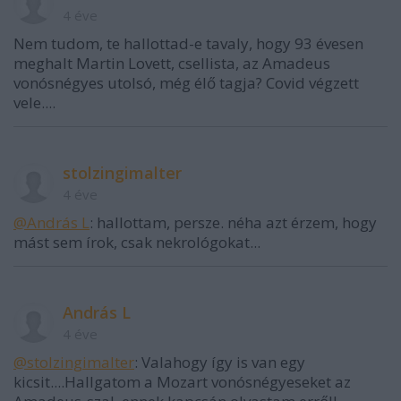
4 éve
Nem tudom, te hallottad-e tavaly, hogy 93 évesen
meghalt Martin Lovett, csellista, az Amadeus
vonósnégyes utolsó, még élő tagja? Covid végzett
vele....
stolzingimalter
4 éve
@András L
: hallottam, persze. néha azt érzem, hogy
mást sem írok, csak nekrológokat...
András L
4 éve
@stolzingimalter
: Valahogy így is van egy
kicsit....Hallgatom a Mozart vonósnégyeseket az