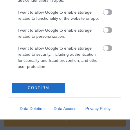
Az üllő és a kalapács között
device identifiers in apps.
I want to allow Google to enable storage
related to functionality of the website or app.
I want to allow Google to enable storage
Gondolatok a házi könyvtárban
related to personalization.
I want to allow Google to enable storage
related to security, including authentication
functionality and fraud prevention, and other
Szólj hozzá!
user protection.
A hozzászóláshoz be kell lépned!
CONFIRM
Data Deletion
Data Access
Privacy Policy