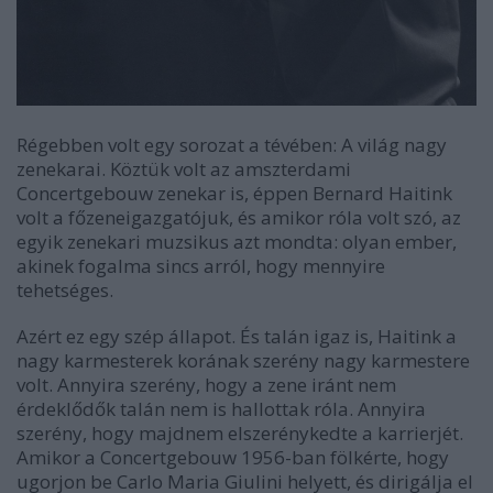
Régebben volt egy sorozat a tévében: A világ nagy
zenekarai. Köztük volt az amszterdami
Concertgebouw zenekar is, éppen Bernard Haitink
volt a főzeneigazgatójuk, és amikor róla volt szó, az
egyik zenekari muzsikus azt mondta: olyan ember,
akinek fogalma sincs arról, hogy mennyire
tehetséges.
Azért ez egy szép állapot. És talán igaz is, Haitink a
nagy karmesterek korának szerény nagy karmestere
volt. Annyira szerény, hogy a zene iránt nem
érdeklődők talán nem is hallottak róla. Annyira
szerény, hogy majdnem elszerénykedte a karrierjét.
Amikor a Concertgebouw 1956-ban fölkérte, hogy
ugorjon be Carlo Maria Giulini helyett, és dirigálja el