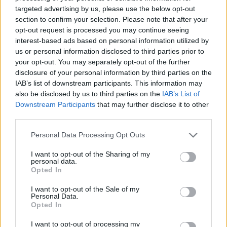
Jó volna magabiztos választ adni arra, hogy akkor
targeted advertising by us, please use the below opt-out
viszont kiknek az embere. Amszterdam mellett
section to confirm your selection. Please note that after your
Londonban szerették nagyon, ott volt otthon, ott is
opt-out request is processed you may continue seeing
halt meg. Vezette a London Philharmonic Orchestrát,
interest-based ads based on personal information utilized by
a Covent Garden Operát, ott búcsúzott a
us or personal information disclosed to third parties prior to
közönségtől… - majdnem. Az utolsó előtti koncertje
your opt-out. You may separately opt-out of the further
disclosure of your personal information by third parties on the
volt ott a Bécsi Filharmonikusokkal. Az angol sajtó
IAB’s list of downstream participants. This information may
meghatottan emlékezik néhány koncertjére,
also be disclosed by us to third parties on the
IAB’s List of
különösen egy Mahler 9. szimfóniára, egy Az istenek
Downstream Participants
that may further disclose it to other
alkonya előadásra.
third parties.
Mondok valami szörnyűt. A Guardian nekrológját
Please note that this website/app uses one or more Google
Personal Data Processing Opt Outs
olyan ember írta, aki már két éve meghalt. Lehet,
services and may gather and store information including but
hogy ez egy halott műfaj.
not limited to your visit or usage behaviour. You may click to
I want to opt-out of the Sharing of my
personal data.
grant or deny consent to Google and its third-party tags to
Opted In
use your data for below specified purposes in below Google
consent section.
I want to opt-out of the Sale of my
Personal Data.
Opted In
Címkék:
Bernard Haitink
I want to opt-out of processing my