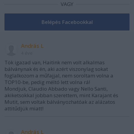
VAGY
András L
4 éve
Tök igazad van, Haitink nem volt alkalmas
bálványnak és én, aki azért viszonylag sokat
foglalkozom a műfajjal, nem soroltam volna a
TOP10-be, pedig méltó lett volna rá!
Mondjuk, Claudio Abbado vagy Nello Santi,
akiketsokkal jobban szerettem, mint Karajant és
Mutit, sem voltak bálványozhatóak az alázatos
attitűdjük miatt!
András L