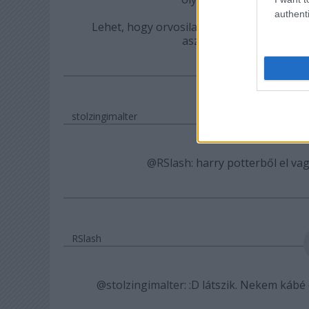
authenti
Lehet, hogy orvosilag nem korrekt (igaz,
aszfodélosz egy kortól 
stolzingimalter
@RSlash
: harry potterből el v
RSlash
@stolzingimalter
: :D látszik. Nekem kábé