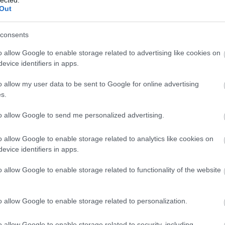
Out
 TRACKBACK CÍME:
consents
/api/trackback/id/16733822
o allow Google to enable storage related to advertising like cookies on
evice identifiers in apps.
MENTEK:
ói tartalomnak minősülnek, értük a
szolgáltatás technikai
üzemeltetője
o allow my user data to be sent to Google for online advertising
gás esetén forduljon a blog szerkesztőjéhez. Részletek a
Felhasználási
s.
adatvédelmi tájékoztatóban
.
to allow Google to send me personalized advertising.
2021.10.24. 10:35:26
o allow Google to enable storage related to analytics like cookies on
evice identifiers in apps.
éloszt a Harry Potter óta kábé mindenki tudja
:D :D
o allow Google to enable storage related to functionality of the website
pont ezt kérdezi Piton Harrytől:
ölt aszfodéloszgyökeret keverek?"
o allow Google to enable storage related to personalization.
álaszt (némi alázás után):
üröm és az aszfodélosz keveréke altató hatású,
alál eszenciájának is nevezik."
o allow Google to enable storage related to security, including