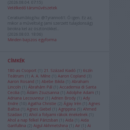
(
2026.08.04. 07:15
)
Vetélkedő társművészetek
Ceratium.blog.hu:
@Tyranno61: Ó igen. Ez az,
mikor a műveltség (ami szerzett tulajdonság)
birokra kel az ösztönökkel...
(
2026.08.03. 18:06
)
Minden bajszos egyforma
CÍMKÉK
180-as Csoport
(
1
)
21. Század Kiadó
(
1
)
6szín
Teátrum
(
1
)
A. A. Milne
(
1
)
Aaron Copland
(
3
)
Aaron Rosand
(
1
)
Abebe Bikila
(
1
)
Abraham
Lincoln
(
1
)
Ábrahám Pál
(
1
)
Accademia di Santa
Cecilia
(
1
)
Ádám Zsuzsanna
(
1
)
Adolphe Adam
(
1
)
Adriana Lecouvreur
(
1
)
Adrien Brody
(
1
)
Ady
Endre
(
10
)
Agatha Christie
(
2
)
Ágay Irén
(
1
)
Agnes
Baltsa
(
1
)
Agnes Giebel
(
1
)
Agrippina
(
5
)
Ahmed
Szadavi
(
1
)
Ahol a folyami rákok énekelnek
(
1
)
Ahol a nap felkel Párizsban
(
1
)
Aida
(
1
)
Aida
Garifullina
(
2
)
Aigul Akhmetshina
(
1
)
Air
(
1
)
Ai