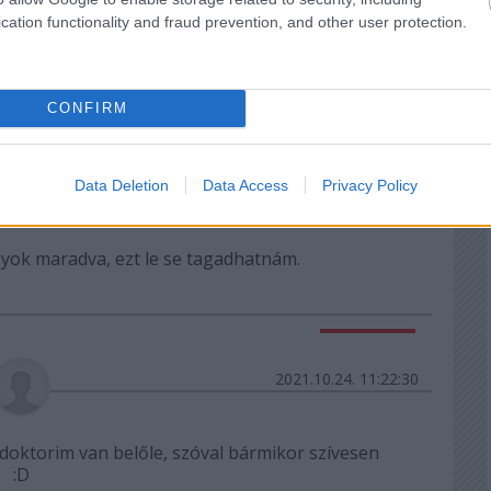
cation functionality and fraud prevention, and other user protection.
 a keverékről mondja, nem csak magában), de az
fölfelé mindenkinek megvan :D
CONFIRM
Válasz erre
2021.10.24. 11:19:05
Data Deletion
Data Access
Privacy Policy
agyok maradva, ezt le se tagadhatnám.
Válasz erre
2021.10.24. 11:22:30
 doktorim van belőle, szóval bármikor szívesen
:D