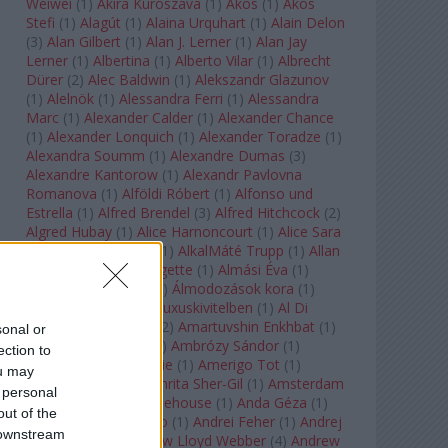
Weiwei
(
1
)
Akira Kuroszava
(
1
)
Ákos
(
1
)
Ákos
Stefi
(
1
)
Alagút
(
1
)
Alaina Urquhart
(
1
)
Alain Delon
(
3
)
Alan Gilbert
(
1
)
Alan J. Lerner
(
1
)
Alan Jay
Lerner
(
1
)
Albertina
(
1
)
Alberto Vilar
(
1
)
Albrecht
Dürer
(
2
)
Alec Baldwin
(
1
)
Alekszandr Glazunov
(
1
)
Alelnök
(
1
)
Alessandra Ferri
(
1
)
Alessandra
Marc
(
1
)
Alexander Calder
(
1
)
Alexander Chance
(
1
)
Alexander Lonquich
(
1
)
Alexander Toradze
(
1
)
Alexandra Soumm
(
1
)
Alexandre Dumas
(
3
)
Alexandre Kantorow
(
1
)
Alexandr Pavlovna
Romanova
(
1
)
Alföldi Róbert
(
1
)
Alfonso und
Estrella
(
1
)
Alfred Brendel
(
3
)
Alfred Hitchcock
(
2
)
Algred Hubay
(
1
)
Alice Harnoncourt
(
1
)
Alice Sara
Ott
(
1
)
Alice Springs
(
1
)
AlkalMáté Trupp
(
1
)
Allan
Clayton
(
1
)
Allen Midgette
(
1
)
Almási Éva
(
1
)
Almásy László Ede
(
1
)
Álmodozások kora
(
1
)
Álomutazó
(
1
)
Álom luxuskivitelben
(
1
)
Al Di
Meola
(
1
)
Amadeus
(
2
)
Amartuvshin Enkhbat
(
1
)
sonal or
Ambroise Thomas
(
1
)
Ambrózy Sándor
(
1
)
ection to
Ambrus Kyri
(
1
)
Amélie
(
1
)
Amerigo Tot
(
1
)
ou may
Amikor Galéria
(
1
)
Amrita Sher-Gil
(
1
)
Amsterdam
 personal
Baroque
(
1
)
Amy Winehouse
(
1
)
Anda Géza
(
1
)
out of the
Andrea del Verrocchio
(
1
)
Andrei Feher
(
1
)
Andrej
 downstream
Tarkovszkij
(
1
)
Andrew Lloyd Webber
(
4
)
Andrew