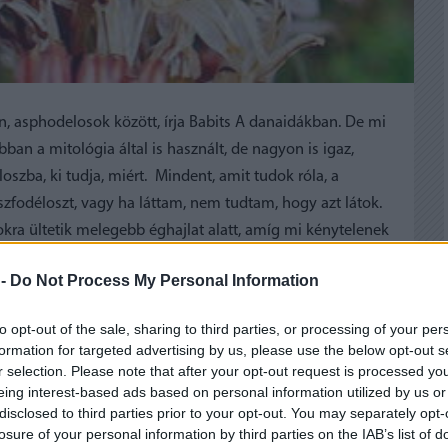
an, asphodelosok között, írja Babits A danaidákban. De mi
ban a mitológia által is használt, de nagyon is igaz,
oszba, ki tudja, miért. Mindent, amit tudok róla, a
zfodéloszt, vagy ha láttam, nem tudtam, hogy azt látok.
okra ültetik melegebb éghajlat alatt, amíg mi kénytelenek
De persze varázslat, szóvarázslat, nyilván Babitsnak is
 -
Do Not Process My Personal Information
: genyőte. Tévesen Kitaibel Pálnak tulajdonítják ezt a
g gyilkos név, próbálta volna Babits azt írni, hogy a
to opt-out of the sale, sharing to third parties, or processing of your per
n ilyen hatása a nyelvünknek, kijózanító és földhöz
formation for targeted advertising by us, please use the below opt-out s
lgokat.
r selection. Please note that after your opt-out request is processed y
eing interest-based ads based on personal information utilized by us or
disclosed to third parties prior to your opt-out. You may separately opt-
déloszból álomitalt lehet főzni. Valójában izzasztó és
losure of your personal information by third parties on the IAB’s list of
te.