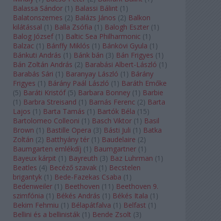
Balassa Sándor
(
1
)
Balassi Bálint
(
1
)
Balatonszemes
(
2
)
Balázs János
(
2
)
Balkon
kilátással
(
1
)
Balla Zsófia
(
1
)
Balogh Eszter
(
1
)
Balog József
(
1
)
Baltic Sea Philharmonic
(
1
)
Balzac
(
1
)
Bánffy Miklós
(
1
)
Bánkövi Gyula
(
1
)
Bánkuti András
(
1
)
Bánk bán
(
3
)
Bán Frigyes
(
1
)
Bán Zoltán András
(
2
)
Barabási Albert-László
(
1
)
Barabás Sári
(
1
)
Baranyay László
(
1
)
Bárány
Frigyes
(
1
)
Bárány Paál László
(
1
)
Baráth Emőke
(
5
)
Baráti Kristóf
(
5
)
Barbara Bonney
(
1
)
Barbie
(
1
)
Barbra Streisand
(
1
)
Barnás Ferenc
(
2
)
Barta
Lajos
(
1
)
Barta Tamás
(
1
)
Bartók Béla
(
15
)
Bartolomeo Colleoni
(
1
)
Basch Viktor
(
1
)
Basil
Brown
(
1
)
Bastille Opera
(
3
)
Básti Juli
(
1
)
Batka
Zoltán
(
2
)
Batthyány tér
(
1
)
Baudelaire
(
2
)
Baumgarten emlékdíj
(
1
)
Baumgartner
(
1
)
Bayeux kárpit
(
1
)
Bayreuth
(
3
)
Baz Luhrman
(
1
)
Beatles
(
4
)
Becéző szavak
(
1
)
Becstelen
brigantyk
(
1
)
Bede-Fazekas Csaba
(
1
)
Bedenweiler
(
1
)
Beethoven
(
11
)
Beethoven 9.
szimfónia
(
1
)
Békés András
(
1
)
Békés Itala
(
1
)
Bekim Fehmiu
(
1
)
Bélapátfalva
(
1
)
Belfast
(
1
)
Bellini és a bellinisták
(
1
)
Bende Zsolt
(
3
)