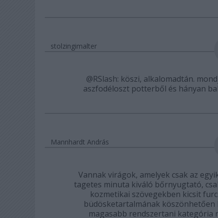
stolzingimalter
@RSlash
: köszi, alkalomadtán. mond
aszfodéloszt potterből és hányan bab
Mannhardt András
Vannak virágok, amelyek csak az egyik
tagetes minuta kiváló bőrnyugtató, csa
kozmetikai szövegekben kicsit fur
büdösketartalmának köszönhetően kül
magasabb rendszertani kategória n