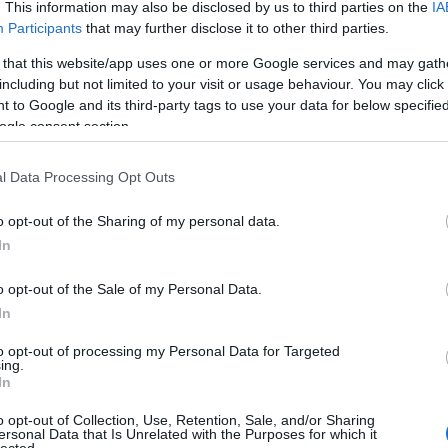
. This information may also be disclosed by us to third parties on the
IA
Participants
that may further disclose it to other third parties.
 that this website/app uses one or more Google services and may gath
including but not limited to your visit or usage behaviour. You may click 
 to Google and its third-party tags to use your data for below specifi
ogle consent section.
 BEJEGYZÉSEK:
l Data Processing Opt Outs
o opt-out of the Sharing of my personal data.
In
o opt-out of the Sale of my Personal Data.
In
a Pospischil?
Az üllő és a
Odüsszeusz
to opt-out of processing my Personal Data for Targeted
ing.
kalapács között
ellenáll
In
o opt-out of Collection, Use, Retention, Sale, and/or Sharing
ersonal Data that Is Unrelated with the Purposes for which it
lected.