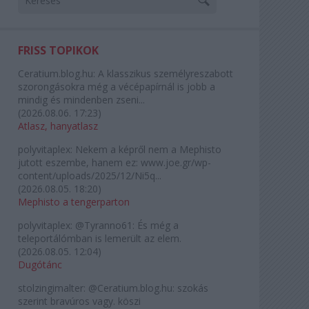
FRISS TOPIKOK
Ceratium.blog.hu:
A klasszikus személyreszabott
szorongásokra még a vécépapírnál is jobb a
mindig és mindenben zseni...
(
2026.08.06. 17:23
)
Atlasz, hanyatlasz
polyvitaplex:
Nekem a képről nem a Mephisto
jutott eszembe, hanem ez: www.joe.gr/wp-
content/uploads/2025/12/Ni5q...
(
2026.08.05. 18:20
)
Mephisto a tengerparton
polyvitaplex:
@Tyranno61: És még a
teleportálómban is lemerült az elem.
(
2026.08.05. 12:04
)
Dugótánc
stolzingimalter:
@Ceratium.blog.hu: szokás
szerint bravúros vagy. köszi