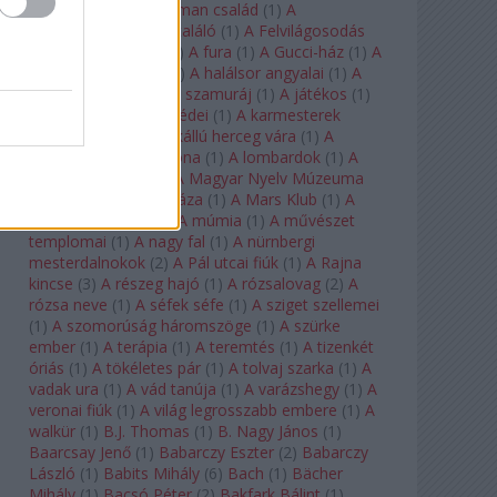
doktor úr
(
1
)
A Fabelman család
(
1
)
A
félkegyelmű
(
1
)
A feltaláló
(
1
)
A Felvilágosodás
Korának Zenekara
(
1
)
A fura
(
1
)
A Gucci-ház
(
1
)
A
Hail Mary-küldetés
(
1
)
A halálsor angyalai
(
1
)
A
halott város
(
1
)
A hét szamuráj
(
1
)
A játékos
(
1
)
A karmeliták párbeszédei
(
1
)
A karmesterek
alkonya
(
1
)
A kékszakállú herceg vára
(
1
)
A
keresztapa
(
1
)
A korona
(
1
)
A lombardok
(
1
)
A
magányos lovas
(
1
)
A Magyar Nyelv Múzeuma
(
1
)
A Magyar Zene Háza
(
1
)
A Mars Klub
(
1
)
A
menekülő ember
(
1
)
A múmia
(
1
)
A művészet
templomai
(
1
)
A nagy fal
(
1
)
A nürnbergi
mesterdalnokok
(
2
)
A Pál utcai fiúk
(
1
)
A Rajna
kincse
(
3
)
A részeg hajó
(
1
)
A rózsalovag
(
2
)
A
rózsa neve
(
1
)
A séfek séfe
(
1
)
A sziget szellemei
(
1
)
A szomorúság háromszöge
(
1
)
A szürke
ember
(
1
)
A terápia
(
1
)
A teremtés
(
1
)
A tizenkét
óriás
(
1
)
A tökéletes pár
(
1
)
A tolvaj szarka
(
1
)
A
vadak ura
(
1
)
A vád tanúja
(
1
)
A varázshegy
(
1
)
A
veronai fiúk
(
1
)
A világ legrosszabb embere
(
1
)
A
walkür
(
1
)
B.J. Thomas
(
1
)
B. Nagy János
(
1
)
Baarcsay Jenő
(
1
)
Babarczy Eszter
(
2
)
Babarczy
László
(
1
)
Babits Mihály
(
6
)
Bach
(
1
)
Bächer
Mihály
(
1
)
Bacsó Péter
(
2
)
Bakfark Bálint
(
1
)