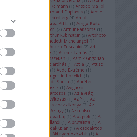
Arcangelo Corelli
(
1
)
Arena di Verona
(
3
)
Ariadne
auf Naxos
(
1
)
Aribert Reimann
(
1
)
Aristide Maillol
(
3
)
Arleen Auger
(
1
)
Armand Duplantis
(
1
)
Armie
Hammer
(
1
)
Arnold Schönberg
(
4
)
Arnold
Schwarzenegger
(
2
)
Árpa Attila
(
1
)
Arrigo Boito
(
2
)
Artemisia Gentileschi
(
2
)
Arthur Ransome
(
1
)
Arthur Rimbaud
(
1
)
Arthur Rubinstein
(
8
)
Artphoto
Galéria
(
1
)
Arturo Benedetti Michelangeli
(
1
)
Arturo Di Modica
(
1
)
Arturo Toscanini
(
2
)
Art
Garfunkel
(
1
)
Art Shay
(
1
)
Ascher Tamás
(
1
)
Ascher Tamás Háromszéken
(
1
)
Asmik Grigorian
(
2
)
Asteroid City
(
1
)
Átjáróház
(
1
)
Attila
(
7
)
Attisz
(
1
)
Aubrey Beardsley
(
1
)
Aude Extrémo
(
1
)
Audrey Hepburn
(
1
)
Augustin Hadelich
(
1
)
Aurelianus
(
1
)
Aurelia de Sousa
(
1
)
Aurélien
Pascal
(
1
)
Aurora borealis
(
1
)
Avignoni
szerelmesek
(
1
)
Az álarcosbál
(
1
)
Az alvilág
professzora
(
1
)
Az átváltozás
(
1
)
Az ír
(
1
)
Az
isenheimi oltár
(
1
)
Az istenek alkonya
(
2
)
Az
olvasás éjszakája
(
1
)
Az ügy
(
1
)
Az utolsó
mohikán
(
2
)
Az utolsó párbaj
(
1
)
A bajnok
(
1
)
A
bálna
(
1
)
A bolygó hollandi
(
1
)
A brutalista
(
1
)
A
Chorus Line
(
1
)
A csodák útján
(
1
)
A csodálatos
mandarin
(
1
)
A csütörtöki nyomozó-klub
(
1
)
A