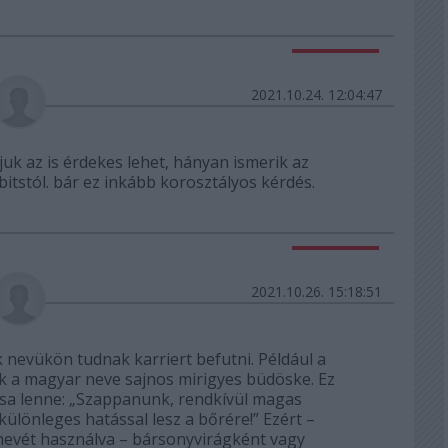
Válasz erre
2021.10.24. 12:04:47
juk az is érdekes lehet, hányan ismerik az
itstól. bár ez inkább korosztályos kérdés.
Válasz erre
2021.10.26. 15:18:51
 nevükön tudnak karriert befutni. Például a
k a magyar neve sajnos mirigyes büdöske. Ez
csa lenne: „Szappanunk, rendkívül magas
önleges hatással lesz a bőrére!” Ezért –
evét használva – bársonyvirágként vagy