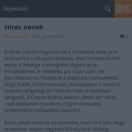
fáymiklós
Híres nevek
stolzingimalter
•
2021. november 16.
6
A hírek szerint megváltozik a Facebook neve, ami
számomra csak azért érdekes, mert mintha ez lett
volna a lényege a dolognak: legyen arca
mindenkinek. A nevekhez arc is járuljon, ne
derülhessen ki, mondjuk a második szomszédról,
hogy hiába látom ezerszer, voltaképpen a nevét is
tudom, rengetegszer hallom, mert a rádióban
dolgozik, ő Cserés Miklós doktor. (Nem derült ki,
csak példának mondom.) Egyre nehezebb
ismeretlenül lelkesedni valakiért.
Azért jutott most ez az eszembe, mert híre jött, hogy
november elején meghalt Mihályfalvi Mihály,