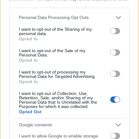
third parties.
Please note that this website/app uses one or more Google
Personal Data Processing Opt Outs
Vetélkedő társművészetek
services and may gather and store information including but
not limited to your visit or usage behaviour. You may click to
I want to opt-out of the Sharing of my
personal data.
grant or deny consent to Google and its third-party tags to
Opted In
use your data for below specified purposes in below Google
consent section.
I want to opt-out of the Sale of my
A megválaszolatlan kérdés
Personal Data.
Opted In
I want to opt-out of processing my
Personal Data for Targeted Advertising.
Opted In
Ócseny harasó
I want to opt-out of Collection, Use,
Retention, Sale, and/or Sharing of my
Personal Data that Is Unrelated with the
Purposes for which it was collected.
Opted Out
Lederhose
Google consents
I want to allow Google to enable storage