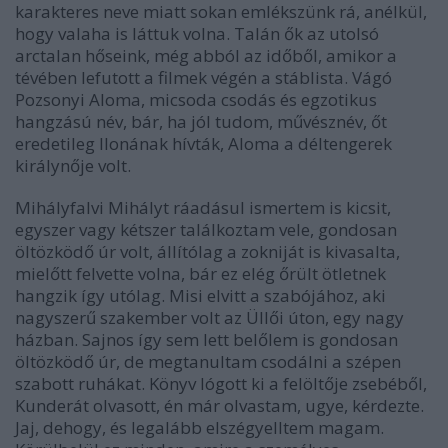
karakteres neve miatt sokan emlékszünk rá, anélkül,
hogy valaha is láttuk volna. Talán ők az utolsó
arctalan hőseink, még abból az időből, amikor a
tévében lefutott a filmek végén a stáblista. Vágó
Pozsonyi Aloma, micsoda csodás és egzotikus
hangzású név, bár, ha jól tudom, művésznév, őt
eredetileg Ilonának hívták, Aloma a déltengerek
királynője volt.
Mihályfalvi Mihályt ráadásul ismertem is kicsit,
egyszer vagy kétszer találkoztam vele, gondosan
öltözködő úr volt, állítólag a zokniját is kivasalta,
mielőtt felvette volna, bár ez elég őrült ötletnek
hangzik így utólag. Misi elvitt a szabójához, aki
nagyszerű szakember volt az Üllői úton, egy nagy
házban. Sajnos így sem lett belőlem is gondosan
öltözködő úr, de megtanultam csodálni a szépen
szabott ruhákat. Könyv lógott ki a felöltője zsebéből,
Kunderát olvasott, én már olvastam, ugye, kérdezte.
Jaj, dehogy, és legalább elszégyelltem magam.