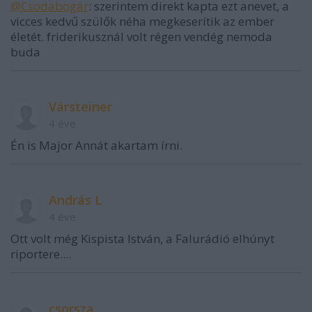
@Csodabogár
: szerintem direkt kapta ezt anevet, a
vicces kedvű szülők néha megkeserítik az ember
életét. friderikusznál volt régen vendég nemoda
buda
Vársteiner
4 éve
Én is Major Annát akartam írni.
András L
4 éve
Ott volt még Kispista István, a Falurádió elhúnyt
riportere....
csorsza