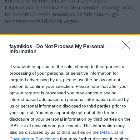
Körülbelül ez minden, amire a személyes
találkozásból emlékszem, de az ember mindig örült,
ha hallotta a nevét, mondjuk az Attenborough-
sorozatok epizódjainak végén.
Tud egy név hiányozni?
faymiklos -
Do Not Process My Personal
Information
If you wish to opt-out of the sale, sharing to third parties, or
Címkék:
Mihályfalvi Mihály
processing of your personal or sensitive information for
targeted advertising by us, please use the below opt-out
section to confirm your selection. Please note that after your
opt-out request is processed you may continue seeing
interest-based ads based on personal information utilized by
Ajánlott bejegyzések:
us or personal information disclosed to third parties prior to
your opt-out. You may separately opt-out of the further
disclosure of your personal information by third parties on the
IAB’s list of downstream participants. This information may
Mephisto a tengerparton
also be disclosed by us to third parties on the
IAB’s List of
Downstream Participants
that may further disclose it to other