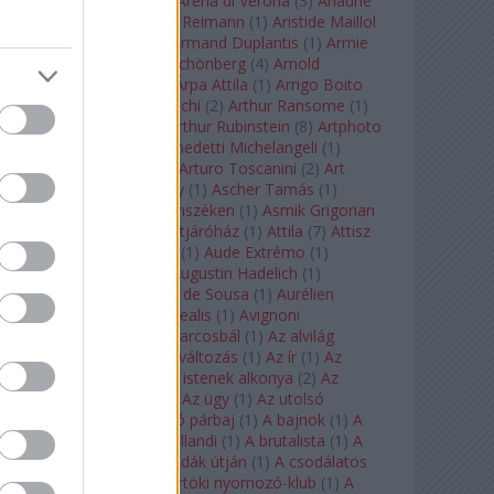
Arcangelo Corelli
(
1
)
Arena di Verona
(
3
)
Ariadne
auf Naxos
(
1
)
Aribert Reimann
(
1
)
Aristide Maillol
(
3
)
Arleen Auger
(
1
)
Armand Duplantis
(
1
)
Armie
Hammer
(
1
)
Arnold Schönberg
(
4
)
Arnold
Schwarzenegger
(
2
)
Árpa Attila
(
1
)
Arrigo Boito
(
2
)
Artemisia Gentileschi
(
2
)
Arthur Ransome
(
1
)
Arthur Rimbaud
(
1
)
Arthur Rubinstein
(
8
)
Artphoto
Galéria
(
1
)
Arturo Benedetti Michelangeli
(
1
)
Arturo Di Modica
(
1
)
Arturo Toscanini
(
2
)
Art
Garfunkel
(
1
)
Art Shay
(
1
)
Ascher Tamás
(
1
)
Ascher Tamás Háromszéken
(
1
)
Asmik Grigorian
(
2
)
Asteroid City
(
1
)
Átjáróház
(
1
)
Attila
(
7
)
Attisz
(
1
)
Aubrey Beardsley
(
1
)
Aude Extrémo
(
1
)
Audrey Hepburn
(
1
)
Augustin Hadelich
(
1
)
Aurelianus
(
1
)
Aurelia de Sousa
(
1
)
Aurélien
Pascal
(
1
)
Aurora borealis
(
1
)
Avignoni
szerelmesek
(
1
)
Az álarcosbál
(
1
)
Az alvilág
professzora
(
1
)
Az átváltozás
(
1
)
Az ír
(
1
)
Az
isenheimi oltár
(
1
)
Az istenek alkonya
(
2
)
Az
olvasás éjszakája
(
1
)
Az ügy
(
1
)
Az utolsó
mohikán
(
2
)
Az utolsó párbaj
(
1
)
A bajnok
(
1
)
A
bálna
(
1
)
A bolygó hollandi
(
1
)
A brutalista
(
1
)
A
Chorus Line
(
1
)
A csodák útján
(
1
)
A csodálatos
mandarin
(
1
)
A csütörtöki nyomozó-klub
(
1
)
A