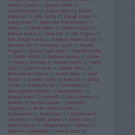
Balassa Sándor
(
1
)
Balassi Bálint
(
1
)
Balatonszemes
(
2
)
Balázs János
(
2
)
Balkon
kilátással
(
1
)
Balla Zsófia
(
1
)
Balogh Eszter
(
1
)
Balog József
(
1
)
Baltic Sea Philharmonic
(
1
)
Balzac
(
1
)
Bánffy Miklós
(
1
)
Bánkövi Gyula
(
1
)
Bánkuti András
(
1
)
Bánk bán
(
3
)
Bán Frigyes
(
1
)
Bán Zoltán András
(
2
)
Barabási Albert-László
(
1
)
Barabás Sári
(
1
)
Baranyay László
(
1
)
Bárány
Frigyes
(
1
)
Bárány Paál László
(
1
)
Baráth Emőke
(
5
)
Baráti Kristóf
(
5
)
Barbara Bonney
(
1
)
Barbie
(
1
)
Barbra Streisand
(
1
)
Barnás Ferenc
(
2
)
Barta
Lajos
(
1
)
Barta Tamás
(
1
)
Bartók Béla
(
15
)
Bartolomeo Colleoni
(
1
)
Basch Viktor
(
1
)
Basil
Brown
(
1
)
Bastille Opera
(
3
)
Básti Juli
(
1
)
Batka
Zoltán
(
2
)
Batthyány tér
(
1
)
Baudelaire
(
2
)
Baumgarten emlékdíj
(
1
)
Baumgartner
(
1
)
Bayeux kárpit
(
1
)
Bayreuth
(
3
)
Baz Luhrman
(
1
)
Beatles
(
4
)
Becéző szavak
(
1
)
Becstelen
brigantyk
(
1
)
Bede-Fazekas Csaba
(
1
)
Bedenweiler
(
1
)
Beethoven
(
11
)
Beethoven 9.
szimfónia
(
1
)
Békés András
(
1
)
Békés Itala
(
1
)
Bekim Fehmiu
(
1
)
Bélapátfalva
(
1
)
Belfast
(
1
)
Bellini és a bellinisták
(
1
)
Bende Zsolt
(
3
)