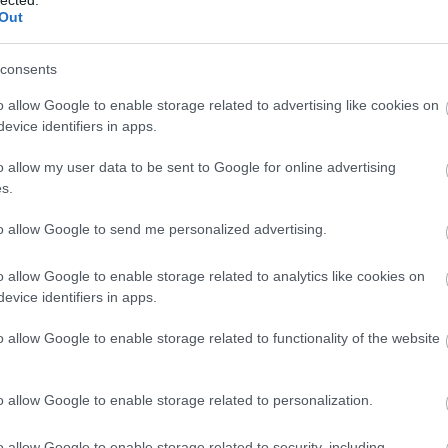
Out
MENTEK:
consents
ói tartalomnak minősülnek, értük a
szolgáltatás technikai
üzemeltetője
gás esetén forduljon a blog szerkesztőjéhez. Részletek a
Felhasználási
o allow Google to enable storage related to advertising like cookies on
adatvédelmi tájékoztatóban
.
evice identifiers in apps.
2021.12.12. 11:32:48
o allow my user data to be sent to Google for online advertising
s.
n mutatták be valami operáját Berlinben, ami
to allow Google to send me personalized advertising.
gy siker volt. Az ő megrendelésükre készült.
 tőle, a legutóbbi bérletes koncertjén, amit a
o allow Google to enable storage related to analytics like cookies on
 miatt kihagytam. :-(
evice identifiers in apps.
o allow Google to enable storage related to functionality of the website
Válasz erre
o allow Google to enable storage related to personalization.
o allow Google to enable storage related to security, including