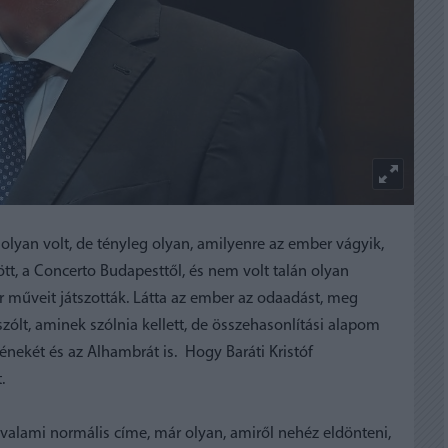
olyan volt, de tényleg olyan, amilyenre az ember vágyik,
jött, a Concerto Budapesttől, és nem volt talán olyan
r műveit játszották. Látta az ember az odaadást, meg
zólt, aminek szólnia kellett, de összehasonlítási alapom
nekét és az Alhambrát is. Hogy Baráti Kristóf
.
alami normális címe, már olyan, amiről nehéz eldönteni,