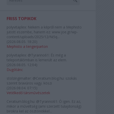
FRISS TOPIKOK
polyvitaplex:
Nekem a képről nem a Mephisto
jutott eszembe, hanem ez: www.joe.gr/wp-
content/uploads/2025/12/Ni5q...
(
2026.08.05. 18:20
)
Mephisto a tengerparton
polyvitaplex:
@Tyranno61: És még a
teleportálómban is lemerült az elem.
(
2026.08.05. 12:04
)
Dugótánc
stolzingimalter:
@Ceratium.blog.hu: szokás
szerint bravúros vagy. köszi
(
2026.08.04. 07:15
)
Vetélkedő társművészetek
Ceratium.blog.hu:
@Tyranno61: Ó igen. Ez az,
mikor a műveltség (ami szerzett tulajdonság)
birokra kel az ösztönökkel...