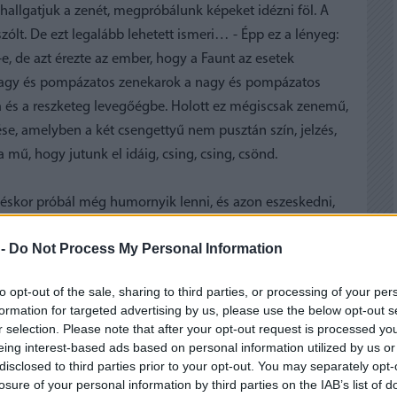
 hallgatjuk a zenét, megpróbálunk képeket idézni föl. A
zólt. De ezt legalább lehetett ismeri… - Épp ez a lényeg:
, de azt érezte az ember, hogy a Faunt az esetek
 nagy és pompázatos zenekarok a nagy és pompázatos
a és a reszketeg levegőégbe. Holott ez mégiscsak zenemű,
ése, amelyben a két csengettyű nem pusztán szín, jelzés,
mű, hogy jutunk el idáig, csing, csing, csönd.
déskor próbál még humornyik lenni, és azon eszeskedni,
gazi éneke, de biztosan nem Eötvös Péter írta. Egyébként
 -
Do Not Process My Personal Information
álná, hogy azt a művet tudja és akarja megírni, amelynek
 árbóchoz (újabb tréfálkodási lehetőség). Egy vagy két perc
to opt-out of the sale, sharing to third parties, or processing of your per
yok Odüsszeusz. Csak valamelyik társ, aki nekifeküdve
formation for targeted advertising by us, please use the below opt-out s
r selection. Please note that after your opt-out request is processed y
eing interest-based ads based on personal information utilized by us or
disclosed to third parties prior to your opt-out. You may separately opt-
losure of your personal information by third parties on the IAB’s list of