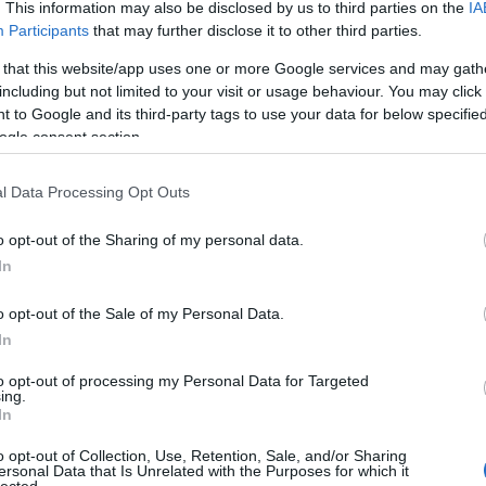
. This information may also be disclosed by us to third parties on the
IA
Participants
that may further disclose it to other third parties.
 that this website/app uses one or more Google services and may gath
including but not limited to your visit or usage behaviour. You may click 
 BEJEGYZÉSEK:
 to Google and its third-party tags to use your data for below specifi
ogle consent section.
l Data Processing Opt Outs
o opt-out of the Sharing of my personal data.
In
o opt-out of the Sale of my Personal Data.
In
to opt-out of processing my Personal Data for Targeted
ing.
In
 TRACKBACK CÍME:
o opt-out of Collection, Use, Retention, Sale, and/or Sharing
ersonal Data that Is Unrelated with the Purposes for which it
/api/trackback/id/16781310
lected.