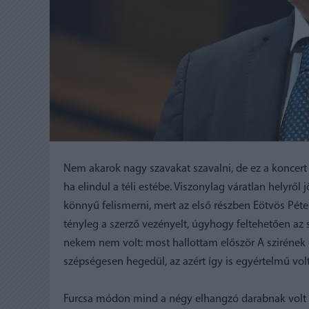
Nem akarok nagy szavakat szavalni, de ez a koncert 
ha elindul a téli estébe. Viszonylag váratlan helyről 
könnyű felismerni, mert az első részben Eötvös Péte
tényleg a szerző vezényelt, úgyhogy feltehetően az s
nekem nem volt: most hallottam először A szirének é
szépségesen hegedül, az azért így is egyértelmű volt
Furcsa módon mind a négy elhangzó darabnak volt v