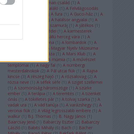
doktor úr
(
1
)
A Fabelman család
(
1
)
A
félkegyelmű
(
1
)
A feltaláló
(
1
)
A Felvilágosodás
Korának Zenekara
(
1
)
A fura
(
1
)
A Gucci-ház
(
1
)
A
Hail Mary-küldetés
(
1
)
A halálsor angyalai
(
1
)
A
halott város
(
1
)
A hét szamuráj
(
1
)
A játékos
(
1
)
A karmeliták párbeszédei
(
1
)
A karmesterek
alkonya
(
1
)
A kékszakállú herceg vára
(
1
)
A
keresztapa
(
1
)
A korona
(
1
)
A lombardok
(
1
)
A
magányos lovas
(
1
)
A Magyar Nyelv Múzeuma
(
1
)
A Magyar Zene Háza
(
1
)
A Mars Klub
(
1
)
A
menekülő ember
(
1
)
A múmia
(
1
)
A művészet
templomai
(
1
)
A nagy fal
(
1
)
A nürnbergi
mesterdalnokok
(
2
)
A Pál utcai fiúk
(
1
)
A Rajna
kincse
(
3
)
A részeg hajó
(
1
)
A rózsalovag
(
2
)
A
rózsa neve
(
1
)
A séfek séfe
(
1
)
A sziget szellemei
(
1
)
A szomorúság háromszöge
(
1
)
A szürke
ember
(
1
)
A terápia
(
1
)
A teremtés
(
1
)
A tizenkét
óriás
(
1
)
A tökéletes pár
(
1
)
A tolvaj szarka
(
1
)
A
vadak ura
(
1
)
A vád tanúja
(
1
)
A varázshegy
(
1
)
A
veronai fiúk
(
1
)
A világ legrosszabb embere
(
1
)
A
walkür
(
1
)
B.J. Thomas
(
1
)
B. Nagy János
(
1
)
Baarcsay Jenő
(
1
)
Babarczy Eszter
(
2
)
Babarczy
László
(
1
)
Babits Mihály
(
6
)
Bach
(
1
)
Bächer
Mihály
(
1
)
Bacsó Péter
(
2
)
Bakfark Bálint
(
1
)