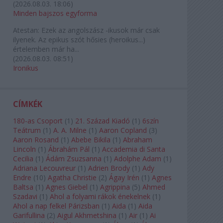
(
2026.08.03. 18:06
)
Minden bajszos egyforma
Atestan:
Ezek az angolszász -ikusok már csak
ilyenek. Az epikus szót hősies (heroikus...)
értelemben már ha...
(
2026.08.03. 08:51
)
Ironikus
CÍMKÉK
180-as Csoport
(
1
)
21. Század Kiadó
(
1
)
6szín
Teátrum
(
1
)
A. A. Milne
(
1
)
Aaron Copland
(
3
)
Aaron Rosand
(
1
)
Abebe Bikila
(
1
)
Abraham
Lincoln
(
1
)
Ábrahám Pál
(
1
)
Accademia di Santa
Cecilia
(
1
)
Ádám Zsuzsanna
(
1
)
Adolphe Adam
(
1
)
Adriana Lecouvreur
(
1
)
Adrien Brody
(
1
)
Ady
Endre
(
10
)
Agatha Christie
(
2
)
Ágay Irén
(
1
)
Agnes
Baltsa
(
1
)
Agnes Giebel
(
1
)
Agrippina
(
5
)
Ahmed
Szadavi
(
1
)
Ahol a folyami rákok énekelnek
(
1
)
Ahol a nap felkel Párizsban
(
1
)
Aida
(
1
)
Aida
Garifullina
(
2
)
Aigul Akhmetshina
(
1
)
Air
(
1
)
Ai