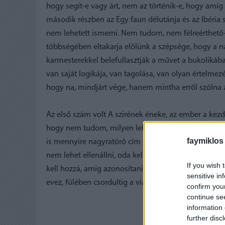
hogy segít-e vagy árt, nem az történik-e, hogy amíg
második részben az Egy faun délutánja és az Ibéria s
nem lehetett ismerni. Nem tudom, nem félreérthető-e
többségében eltakarja előlünk a szépsége, hogy a
karmesterekkel belefullasztják a művet a bukolikáb
van saját logikája, van tagolása, van olyan értelmez
hogy na, mindjárt vége, hanem mintha erről szólna a 
Az első szám volt A szirének éneke, az ember a kez
hogy nem tudom, milyen lehetett az igazi szirének i
faymiklos
is mennyire nagyratörő cím ez, mintha valaki deklar
nem lehet ellenállni, oda kell kötözni a hallgatót az
If you wish 
kell hozzá, amíg azonosítani tudom magam: nem vag
sensitive in
evez, fülében csordultig a viasszal.
confirm you
continue se
information 
further disc