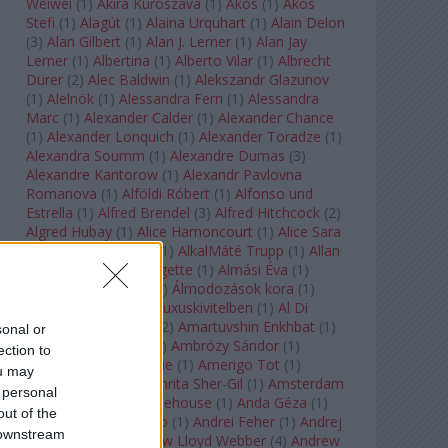
Weiwei
(
1
)
Akira Kuroszava
(
1
)
Ákos
(
1
)
Ákos
Stefi
(
1
)
Alagút
(
1
)
Alaina Urquhart
(
1
)
Alain Delon
(
3
)
Alan Gilbert
(
1
)
Alan J. Lerner
(
1
)
Alan Jay
Lerner
(
1
)
Albertina
(
1
)
Alberto Vilar
(
1
)
Albrecht
Dürer
(
2
)
Alec Baldwin
(
1
)
Alekszandr Glazunov
(
1
)
Alelnök
(
1
)
Alessandra Ferri
(
1
)
Alessandra
Marc
(
1
)
Alexander Calder
(
1
)
Alexander Chance
(
1
)
Alexander Lonquich
(
1
)
Alexander Toradze
(
1
)
Alexandra Soumm
(
1
)
Alexandre Dumas
(
3
)
Alexandre Kantorow
(
1
)
Alexandr Pavlovna
Romanova
(
1
)
Alföldi Róbert
(
1
)
Alfonso und
Estrella
(
1
)
Alfred Brendel
(
3
)
Alfred Hitchcock
(
2
)
Algred Hubay
(
1
)
Alice Harnoncourt
(
1
)
Alice Sara
Ott
(
1
)
Alice Springs
(
1
)
AlkalMáté Trupp
(
1
)
Allan
Clayton
(
1
)
Allen Midgette
(
1
)
Almási Éva
(
1
)
Almásy László Ede
(
1
)
Álmodozások kora
(
1
)
Álomutazó
(
1
)
Álom luxuskivitelben
(
1
)
Al Di
Meola
(
1
)
Amadeus
(
2
)
Amartuvshin Enkhbat
(
1
)
sonal or
Ambroise Thomas
(
1
)
Ambrózy Sándor
(
1
)
ection to
Ambrus Kyri
(
1
)
Amélie
(
1
)
Amerigo Tot
(
1
)
ou may
Amikor Galéria
(
1
)
Amrita Sher-Gil
(
1
)
Amsterdam
 personal
Baroque
(
1
)
Amy Winehouse
(
1
)
Anda Géza
(
1
)
out of the
Andrea del Verrocchio
(
1
)
Andrei Feher
(
1
)
Andrej
 downstream
Tarkovszkij
(
1
)
Andrew Lloyd Webber
(
4
)
Andrew