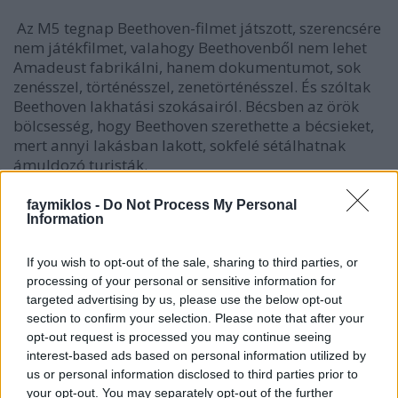
Az M5 tegnap Beethoven-filmet játszott, szerencsére
nem játékfilmet, valahogy Beethovenből nem lehet
Amadeust fabrikálni, hanem dokumentumot, sok
zenésszel, történésszel, zenetörténésszel. És szóltak
Beethoven lakhatási szokásairól. Bécsben az örök
bölcsesség, hogy Beethoven szerethette a bécsieket,
mert annyi lakásban lakott, sokfelé sétálhatnak
ámuldozó turisták.
Nem jókedvéből volt 36 lakása, volt, ahonnét
faymiklos -
Do Not Process My Personal
küldték, volt ahonnét magától ment, de az ember
Information
kénytelen utánagondolni. Nem is annak, hogy
milyen szomszéd lett volna Beethoven, hanem hogy
If you wish to opt-out of the sale, sharing to third parties, or
ő milyen szomszédja lett volna. Mert hogy süket, és
processing of your personal or sensitive information for
emiatt folyton ordít, még rendben van. Hogy üti-veri
targeted advertising by us, please use the below opt-out
a zongorát, rendben van. Hogy kitalálja, jó volna
section to confirm your selection. Please note that after your
még egy ablakot nyitni a ház tűzfalán, és már jönnek
opt-out request is processed you may continue seeing
is a kőművesek, úgy kell mindenkit hazazavarni,
interest-based ads based on personal information utilized by
us or personal information disclosed to third parties prior to
rendben van. De tényleg, mintha igyekezett volna
your opt-out. You may separately opt-out of the further
minél kellemetlenebb lenni. Egy nyári napon,