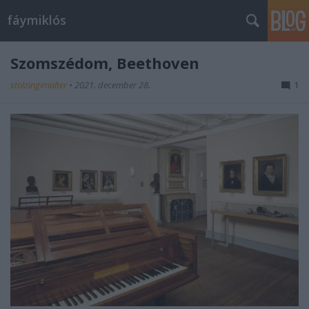
fáymiklós
Szomszédom, Beethoven
stolzingimalter
•
2021. december 28.
1