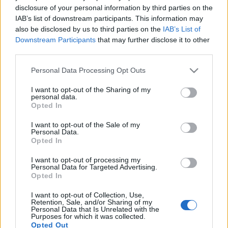
disclosure of your personal information by third parties on the
estefelé, komponálástól kimelegedvén (?) fogott egy
IAB’s list of downstream participants. This information may
vödör vizet, és a szoba közepén ülve a fejére öntötte.
also be disclosed by us to third parties on the
IAB’s List of
Talán rendszeresen tette, mert a víz átnedvesítette a
Downstream Participants
that may further disclose it to other
padlót, megjelent az alatta lévő lakás mennyezetén.
third parties.
Ha jól értem, a Pasqualati-házból akkor kellett
kiköltöznie.
Please note that this website/app uses one or more Google
Personal Data Processing Opt Outs
services and may gather and store information including but
not limited to your visit or usage behaviour. You may click to
I want to opt-out of the Sharing of my
Csak azt akarom ezzel mondani, sokan szenvedtek
personal data.
grant or deny consent to Google and its third-party tags to
azért, hogy legyen Ötödik szimfónia.
Opted In
use your data for below specified purposes in below Google
consent section.
I want to opt-out of the Sale of my
Personal Data.
Opted In
I want to opt-out of processing my
Címkék:
Ludwig van Beethoven
Personal Data for Targeted Advertising.
Opted In
I want to opt-out of Collection, Use,
Retention, Sale, and/or Sharing of my
Personal Data that Is Unrelated with the
Ajánlott bejegyzések:
Purposes for which it was collected.
Opted Out