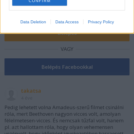
CONFIRM
I want to allow Google to enable storage
related to security, including authentication
Data Deletion
Data Access
Privacy Policy
functionality and fraud prevention, and other
user protection.
VAGY
takatsa
4 éve
Pedig lehetett volna Amadeus-szerű filmet csinálni
róla, mert Beethoven nagyon vicces volt, amolyan
félelmetesen-vicces. És nemcsak tűzfal volt, hanem
pl. azt hallottam róla, hogy olyan vehemensen
vezényelt, hogy időnként igyekezetében hasraesett.