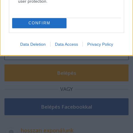
user protection.
Szólj hozzá!
CONFIRM
A hozzászóláshoz be kell lépned!
Data Deletion
Data Access
Privacy Policy
VAGY
hosszan exponálunk