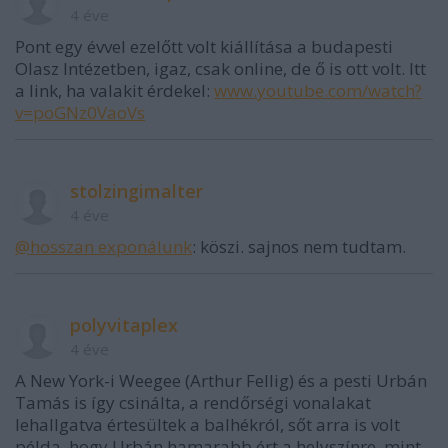
4 éve
Pont egy évvel ezelőtt volt kiállítása a budapesti
Olasz Intézetben, igaz, csak online, de ő is ott volt. Itt
a link, ha valakit érdekel:
www.youtube.com/watch?
v=poGNz0VaoVs
stolzingimalter
4 éve
@hosszan exponálunk
: köszi. sajnos nem tudtam.
polyvitaplex
4 éve
A New York-i Weegee (Arthur Fellig) és a pesti Urbán
Tamás is így csinálta, a rendőrségi vonalakat
lehallgatva értesültek a balhékról, sőt arra is volt
példa, hogy Urbán hamarabb ért a helyszínre, mint