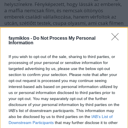
helyszínekre. Fényképezett, hogy lássák az emberek,
a maffia nemcsak film, és nemcsak öltönyös
emberek családi vállalkozása, hanem vérfoltok az
utcán, szétlőtt testek, csupa olyasmi, ami csak filmen
mutat jól. Állóképen valahogy igazibbá válik.
faymiklos -
Do Not Process My Personal
Csodák csodájára Letizia Battagliát nem a maffia
Information
ölte meg, amitől persze rögtön beindul az ember
fantáziája, talán a gyilkosok sem bánták, hogy
If you wish to opt-out of the sale, sharing to third parties, or
újságban meg múzeumokban szerepelnek a
processing of your personal or sensitive information for
rémtetteik. Lehet, hogy ők a saját világukkal
targeted advertising by us, please use the below opt-out
elégedetlenek, és szeretnének végre unalmas
section to confirm your selection. Please note that after your
kispolgárokká válni.
opt-out request is processed you may continue seeing
interest-based ads based on personal information utilized by
us or personal information disclosed to third parties prior to
your opt-out. You may separately opt-out of the further
disclosure of your personal information by third parties on the
IAB’s list of downstream participants. This information may
also be disclosed by us to third parties on the
IAB’s List of
Downstream Participants
that may further disclose it to other