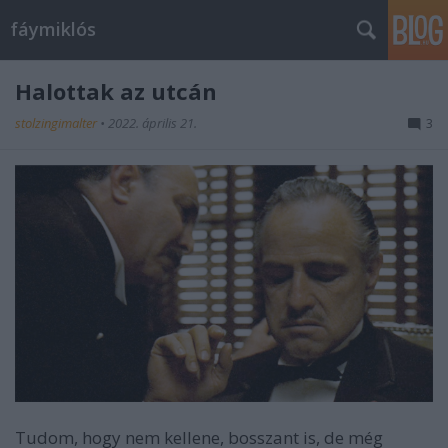
fáymiklós
Halottak az utcán
stolzingimalter
•
2022. április 21.
3
Tudom, hogy nem kellene, bosszant is, de még