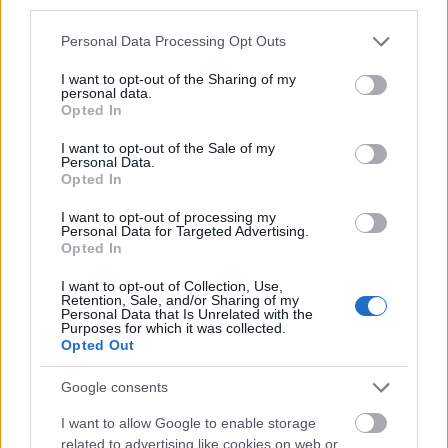
third parties.
Please note that this website/app uses one or more Google
Personal Data Processing Opt Outs
services and may gather and store information including but
not limited to your visit or usage behaviour. You may click to
I want to opt-out of the Sharing of my
personal data.
grant or deny consent to Google and its third-party tags to
Opted In
use your data for below specified purposes in below Google
consent section.
I want to opt-out of the Sale of my
Personal Data.
Opted In
I want to opt-out of processing my
Personal Data for Targeted Advertising.
Címkék:
Letizia Battaglia
Opted In
I want to opt-out of Collection, Use,
Retention, Sale, and/or Sharing of my
Personal Data that Is Unrelated with the
Purposes for which it was collected.
Opted Out
Ajánlott bejegyzések:
Google consents
Mephisto a tengerparton
I want to allow Google to enable storage
related to advertising like cookies on web or