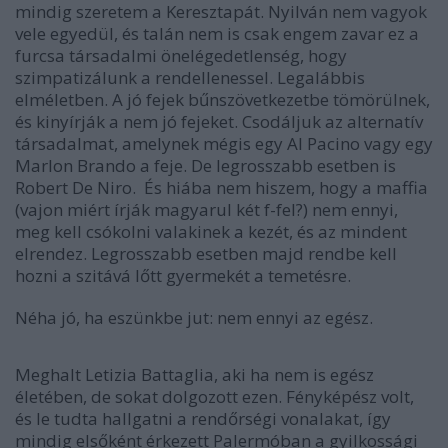
mindig szeretem a Keresztapát. Nyilván nem vagyok
vele egyedül, és talán nem is csak engem zavar ez a
furcsa társadalmi önelégedetlenség, hogy
szimpatizálunk a rendellenessel. Legalábbis
elméletben. A jó fejek bűnszövetkezetbe tömörülnek,
és kinyírják a nem jó fejeket. Csodáljuk az alternatív
társadalmat, amelynek mégis egy Al Pacino vagy egy
Marlon Brando a feje. De legrosszabb esetben is
Robert De Niro. És hiába nem hiszem, hogy a maffia
(vajon miért írják magyarul két f-fel?) nem ennyi,
meg kell csókolni valakinek a kezét, és az mindent
elrendez. Legrosszabb esetben majd rendbe kell
hozni a szitává lőtt gyermekét a temetésre.
Néha jó, ha eszünkbe jut: nem ennyi az egész.
Meghalt Letizia Battaglia, aki ha nem is egész
életében, de sokat dolgozott ezen. Fényképész volt,
és le tudta hallgatni a rendőrségi vonalakat, így
mindig elsőként érkezett Palermóban a gyilkossági