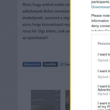
participants
Most, hogy estéről estére nézzük a frakkos Wotanokat
Downstream 
adózhatunk Böhm nevetőizmainak, nem nagyon kellet
Please note
énekeljenek, semmint a régi condrákban meg páncé
information 
azon, hogy koncertszerű vagy félig szcenírozott eg
deny consent
in below Go
rossz hír. Úgy értem, csak annyi a változás, hogy j
az operaházak?
Persona
I want t
Opted 
Tetszik
0
I want t
Opted 
AJÁNLOTT
I want 
Advertis
Opted 
I want t
of my P
was col