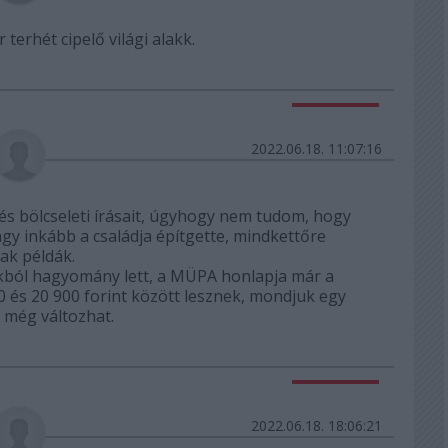
 terhét cipelő világi alakk.
Válasz erre
2022.06.18. 11:07:16
 bölcseleti írásait, úgyhogy nem tudom, hogy
gy inkább a családja építgette, mindkettőre
ak példák.
ból hagyomány lett, a MÜPA honlapja már a
0 és 20 900 forint között lesznek, mondjuk egy
z még változhat.
Válasz erre
2022.06.18. 18:06:21