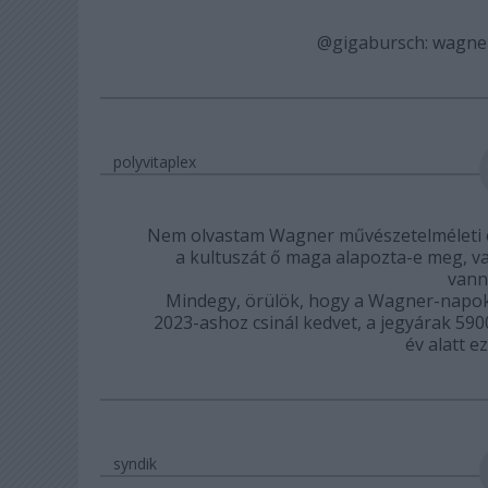
@gigabursch
: wagner
polyvitaplex
Nem olvastam Wagner művészetelméleti és
a kultuszát ő maga alapozta-e meg, va
vann
Mindegy, örülök, hogy a Wagner-napok
2023-ashoz csinál kedvet, a jegyárak 590
év alatt e
syndik