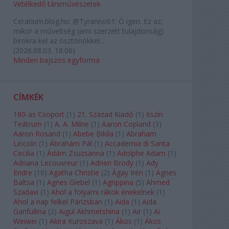
Vetélkedő társművészetek
Ceratium.blog.hu:
@Tyranno61: Ó igen. Ez az,
mikor a műveltség (ami szerzett tulajdonság)
birokra kel az ösztönökkel...
(
2026.08.03. 18:06
)
Minden bajszos egyforma
CÍMKÉK
180-as Csoport
(
1
)
21. Század Kiadó
(
1
)
6szín
Teátrum
(
1
)
A. A. Milne
(
1
)
Aaron Copland
(
3
)
Aaron Rosand
(
1
)
Abebe Bikila
(
1
)
Abraham
Lincoln
(
1
)
Ábrahám Pál
(
1
)
Accademia di Santa
Cecilia
(
1
)
Ádám Zsuzsanna
(
1
)
Adolphe Adam
(
1
)
Adriana Lecouvreur
(
1
)
Adrien Brody
(
1
)
Ady
Endre
(
10
)
Agatha Christie
(
2
)
Ágay Irén
(
1
)
Agnes
Baltsa
(
1
)
Agnes Giebel
(
1
)
Agrippina
(
5
)
Ahmed
Szadavi
(
1
)
Ahol a folyami rákok énekelnek
(
1
)
Ahol a nap felkel Párizsban
(
1
)
Aida
(
1
)
Aida
Garifullina
(
2
)
Aigul Akhmetshina
(
1
)
Air
(
1
)
Ai
Weiwei
(
1
)
Akira Kuroszava
(
1
)
Ákos
(
1
)
Ákos