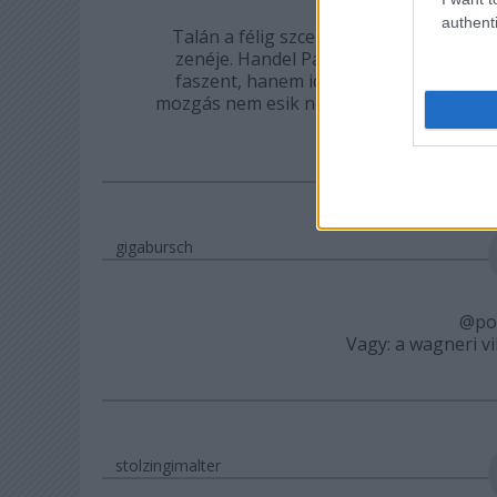
authenti
Talán a félig szcenírozott előadás leh
zenéje. Handel Partenope c. operáját is
faszent, hanem ide-oda járkálnak, és n
mozgás nem esik nehezükre, hiszen csupa
súlyos, a világ ter
gigabursch
@pol
Vagy: a wagneri vi
stolzingimalter