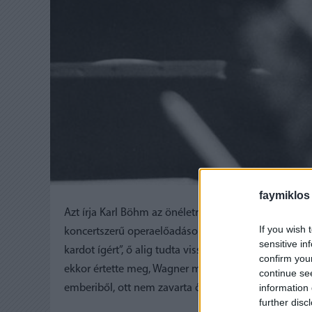
faymiklos
Azt írja Karl Böhm az önéletrajzában (magyarul Pon
If you wish 
koncertszerű operaelőadások folytak, és Max Lorenz
sensitive in
kardot ígért”, ő alig tudta visszatartani a nevetését.
confirm you
ekkor értette meg, Wagner mennyire a színpadi szitu
continue se
information 
emberiből, ott nem zavarta őt a frakk.
further disc