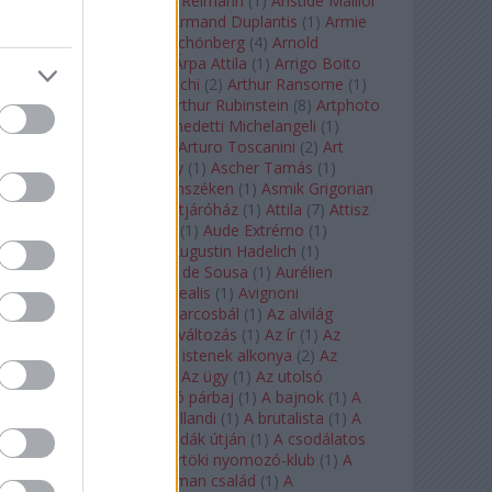
auf Naxos
(
1
)
Aribert Reimann
(
1
)
Aristide Maillol
(
3
)
Arleen Auger
(
1
)
Armand Duplantis
(
1
)
Armie
Hammer
(
1
)
Arnold Schönberg
(
4
)
Arnold
Schwarzenegger
(
2
)
Árpa Attila
(
1
)
Arrigo Boito
(
2
)
Artemisia Gentileschi
(
2
)
Arthur Ransome
(
1
)
Arthur Rimbaud
(
1
)
Arthur Rubinstein
(
8
)
Artphoto
Galéria
(
1
)
Arturo Benedetti Michelangeli
(
1
)
Arturo Di Modica
(
1
)
Arturo Toscanini
(
2
)
Art
Garfunkel
(
1
)
Art Shay
(
1
)
Ascher Tamás
(
1
)
Ascher Tamás Háromszéken
(
1
)
Asmik Grigorian
(
2
)
Asteroid City
(
1
)
Átjáróház
(
1
)
Attila
(
7
)
Attisz
(
1
)
Aubrey Beardsley
(
1
)
Aude Extrémo
(
1
)
Audrey Hepburn
(
1
)
Augustin Hadelich
(
1
)
Aurelianus
(
1
)
Aurelia de Sousa
(
1
)
Aurélien
Pascal
(
1
)
Aurora borealis
(
1
)
Avignoni
szerelmesek
(
1
)
Az álarcosbál
(
1
)
Az alvilág
professzora
(
1
)
Az átváltozás
(
1
)
Az ír
(
1
)
Az
isenheimi oltár
(
1
)
Az istenek alkonya
(
2
)
Az
olvasás éjszakája
(
1
)
Az ügy
(
1
)
Az utolsó
mohikán
(
2
)
Az utolsó párbaj
(
1
)
A bajnok
(
1
)
A
bálna
(
1
)
A bolygó hollandi
(
1
)
A brutalista
(
1
)
A
Chorus Line
(
1
)
A csodák útján
(
1
)
A csodálatos
mandarin
(
1
)
A csütörtöki nyomozó-klub
(
1
)
A
doktor úr
(
1
)
A Fabelman család
(
1
)
A