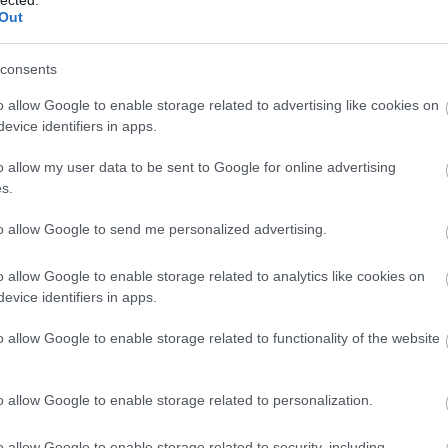
Out
ny harasó
Mozart sűrűség
Ulysses apja
consents
o allow Google to enable storage related to advertising like cookies on
evice identifiers in apps.
o allow my user data to be sent to Google for online advertising
s.
 TRACKBACK CÍME:
to allow Google to send me personalized advertising.
/api/trackback/id/17860833
o allow Google to enable storage related to analytics like cookies on
evice identifiers in apps.
MENTEK:
ói tartalomnak minősülnek, értük a
szolgáltatás technikai
üzemeltetője
o allow Google to enable storage related to functionality of the website
gás esetén forduljon a blog szerkesztőjéhez. Részletek a
Felhasználási
adatvédelmi tájékoztatóban
.
o allow Google to enable storage related to personalization.
2022.06.18. 09:11:06
o allow Google to enable storage related to security, including