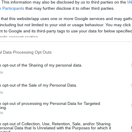
. This information may also be disclosed by us to third parties on the
IA
 és Siegfriedeket, egyfelől persze elismeréssel
Participants
that may further disclose it to other third parties.
t őket ingerelni, másrészt, ugye, még inkább frakkban
 that this website/app uses one or more Google services and may gath
lokban. Amennyire én látom, senki nincs megakadva
including but not limited to your visit or usage behaviour. You may click 
y előadás. Csak azt nem tudom, hogy ez most jó vagy
 to Google and its third-party tags to use your data for below specifi
ogle consent section.
obban értjük Wagnert, vagy egyre fölöslegesebbek lesznek
l Data Processing Opt Outs
o opt-out of the Sharing of my personal data.
In
o opt-out of the Sale of my Personal Data.
In
 BEJEGYZÉSEK:
to opt-out of processing my Personal Data for Targeted
ing.
In
o opt-out of Collection, Use, Retention, Sale, and/or Sharing
ersonal Data that Is Unrelated with the Purposes for which it
lected.