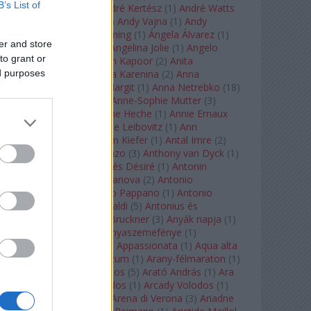
B’s List of
André Chenier
(
1
)
André Kertész
(
1
)
André Watts
(
1
)
Andris Nelsons
(
2
)
Andy Vajna
(
1
)
Andy
Warhol
(
3
)
Anette Bening
(
1
)
Ángela Álvarez
(
1
)
er and store
Angela Lansbury
(
1
)
Angelina Jolie
(
1
)
Angelo
to grant or
Badalamenti
(
1
)
Anish Kapoor
(
2
)
Anita
ed purposes
Rachvelishvili
(
2
)
Anna Karenina
(
2
)
Anna
Karenyina
(
4
)
Anna Margit
(
1
)
Anna Netrebko
(
18
)
Anna Vinnitskaya
(
1
)
Anne-Sophie Mutter
(
3
)
Anner Bylsma
(
1
)
Anne Heche
(
1
)
Annie Ernaux
(
1
)
Annie Hall
(
1
)
Annie Leibovitz
(
1
)
Ann
Napolitano
(
1
)
Anselm Kiefer
(
1
)
Antal Imre
(
2
)
Anthony Roth Costanzo
(
3
)
Anthony van Dyck
(
1
)
Antinous
(
2
)
Antoine és Désiré
(
1
)
Antonin
Dvorák
(
3
)
Antonio Canova
(
2
)
Antonio
Margheriti
(
1
)
Antonio Pappano
(
1
)
Antonio
Salieri
(
1
)
Antonio Vivaldi
(
5
)
Antonius és
Kleopátra
(
1
)
Anton Bruckner
(
3
)
Anyák napja
(
1
)
Anyám tyúkja 2
(
1
)
Anyaszemefénye
(
1
)
Apokalipszis most
(
1
)
Appassionata
(
1
)
Aqua alta
(
1
)
Aquileia
(
1
)
Aquincum
(
1
)
Arany-félmaraton
(
1
)
Aranytíz
(
1
)
Arany János
(
5
)
Arató András
(
1
)
Ara
Pacis
(
1
)
Arcadi Volodos
(
1
)
Arcady Volodos
(
1
)
Arcangelo Corelli
(
1
)
Arena di Verona
(
3
)
Ariadne