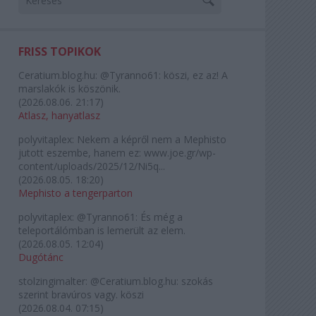
FRISS TOPIKOK
Ceratium.blog.hu:
@Tyranno61: köszi, ez az! A
marslakók is köszönik.
(
2026.08.06. 21:17
)
Atlasz, hanyatlasz
polyvitaplex:
Nekem a képről nem a Mephisto
jutott eszembe, hanem ez: www.joe.gr/wp-
content/uploads/2025/12/Ni5q...
(
2026.08.05. 18:20
)
Mephisto a tengerparton
polyvitaplex:
@Tyranno61: És még a
teleportálómban is lemerült az elem.
(
2026.08.05. 12:04
)
Dugótánc
stolzingimalter:
@Ceratium.blog.hu: szokás
szerint bravúros vagy. köszi
(
2026.08.04. 07:15
)