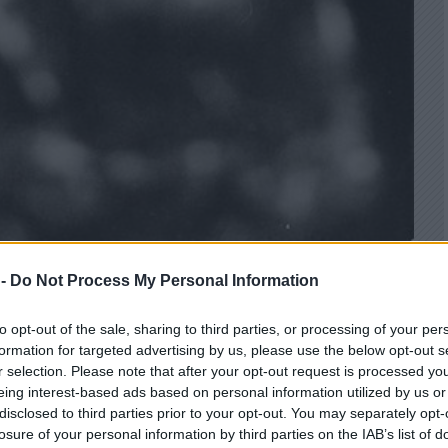
 -
Do Not Process My Personal Information
tosan emlékszem a címe), hogy amikor a háború alatt
to opt-out of the sale, sharing to third parties, or processing of your per
 frakkban énekelte A walkürből azt, hogy „Apám egy jó
formation for targeted advertising by us, please use the below opt-out s
 És rögtön tovább is gondolja a visszatartott nevetést, hogy
r selection. Please note that after your opt-out request is processed y
ációból indult ki, míg Mozart mindig az általános
eing interest-based ads based on personal information utilized by us or
disclosed to third parties prior to your opt-out. You may separately opt-
losure of your personal information by third parties on the IAB’s list of