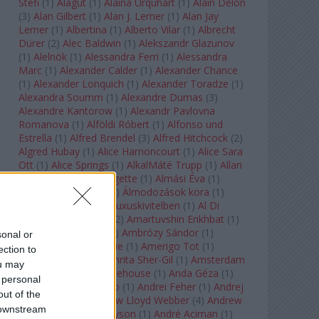
Stefi
(
1
)
Alagút
(
1
)
Alaina Urquhart
(
1
)
Alain Delon
(
3
)
Alan Gilbert
(
1
)
Alan J. Lerner
(
1
)
Alan Jay
Lerner
(
1
)
Albertina
(
1
)
Alberto Vilar
(
1
)
Albrecht
Dürer
(
2
)
Alec Baldwin
(
1
)
Alekszandr Glazunov
(
1
)
Alelnök
(
1
)
Alessandra Ferri
(
1
)
Alessandra
Marc
(
1
)
Alexander Calder
(
1
)
Alexander Chance
(
1
)
Alexander Lonquich
(
1
)
Alexander Toradze
(
1
)
Alexandra Soumm
(
1
)
Alexandre Dumas
(
3
)
Alexandre Kantorow
(
1
)
Alexandr Pavlovna
Romanova
(
1
)
Alföldi Róbert
(
1
)
Alfonso und
Estrella
(
1
)
Alfred Brendel
(
3
)
Alfred Hitchcock
(
2
)
Algred Hubay
(
1
)
Alice Harnoncourt
(
1
)
Alice Sara
Ott
(
1
)
Alice Springs
(
1
)
AlkalMáté Trupp
(
1
)
Allan
Clayton
(
1
)
Allen Midgette
(
1
)
Almási Éva
(
1
)
Almásy László Ede
(
1
)
Álmodozások kora
(
1
)
Álomutazó
(
1
)
Álom luxuskivitelben
(
1
)
Al Di
Meola
(
1
)
Amadeus
(
2
)
Amartuvshin Enkhbat
(
1
)
Ambroise Thomas
(
1
)
Ambrózy Sándor
(
1
)
sonal or
Ambrus Kyri
(
1
)
Amélie
(
1
)
Amerigo Tot
(
1
)
ection to
Amikor Galéria
(
1
)
Amrita Sher-Gil
(
1
)
Amsterdam
ou may
Baroque
(
1
)
Amy Winehouse
(
1
)
Anda Géza
(
1
)
 personal
Andrea del Verrocchio
(
1
)
Andrei Feher
(
1
)
Andrej
out of the
Tarkovszkij
(
1
)
Andrew Lloyd Webber
(
4
)
Andrew
 downstream
Staples
(
1
)
Andrew Tyson
(
1
)
André Aciman
(
1
)