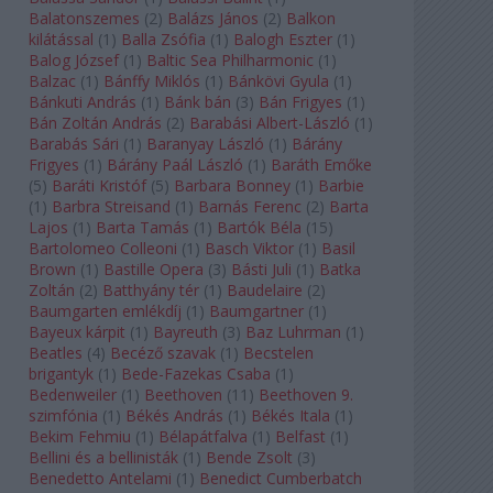
Balatonszemes
(
2
)
Balázs János
(
2
)
Balkon
kilátással
(
1
)
Balla Zsófia
(
1
)
Balogh Eszter
(
1
)
Balog József
(
1
)
Baltic Sea Philharmonic
(
1
)
Balzac
(
1
)
Bánffy Miklós
(
1
)
Bánkövi Gyula
(
1
)
Bánkuti András
(
1
)
Bánk bán
(
3
)
Bán Frigyes
(
1
)
Bán Zoltán András
(
2
)
Barabási Albert-László
(
1
)
Barabás Sári
(
1
)
Baranyay László
(
1
)
Bárány
Frigyes
(
1
)
Bárány Paál László
(
1
)
Baráth Emőke
(
5
)
Baráti Kristóf
(
5
)
Barbara Bonney
(
1
)
Barbie
(
1
)
Barbra Streisand
(
1
)
Barnás Ferenc
(
2
)
Barta
Lajos
(
1
)
Barta Tamás
(
1
)
Bartók Béla
(
15
)
Bartolomeo Colleoni
(
1
)
Basch Viktor
(
1
)
Basil
Brown
(
1
)
Bastille Opera
(
3
)
Básti Juli
(
1
)
Batka
Zoltán
(
2
)
Batthyány tér
(
1
)
Baudelaire
(
2
)
Baumgarten emlékdíj
(
1
)
Baumgartner
(
1
)
Bayeux kárpit
(
1
)
Bayreuth
(
3
)
Baz Luhrman
(
1
)
Beatles
(
4
)
Becéző szavak
(
1
)
Becstelen
brigantyk
(
1
)
Bede-Fazekas Csaba
(
1
)
Bedenweiler
(
1
)
Beethoven
(
11
)
Beethoven 9.
szimfónia
(
1
)
Békés András
(
1
)
Békés Itala
(
1
)
Bekim Fehmiu
(
1
)
Bélapátfalva
(
1
)
Belfast
(
1
)
Bellini és a bellinisták
(
1
)
Bende Zsolt
(
3
)
Benedetto Antelami
(
1
)
Benedict Cumberbatch