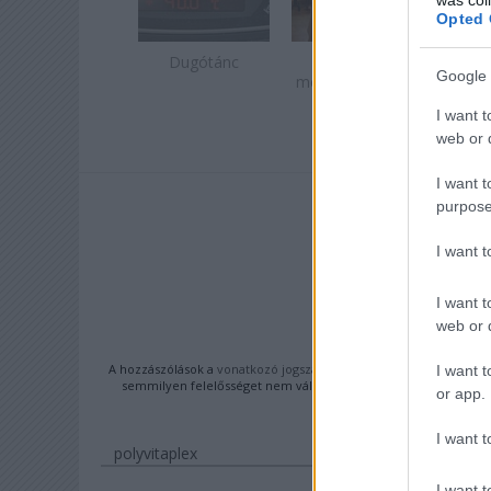
Opted 
Dugótánc
A
Ócse
Google 
megválaszolatlan
kérdés
I want t
web or d
I want t
purpose
A BEJEGYZÉS
I want 
https://faymiklos.hu
I want t
web or d
KOM
A hozzászólások a
vonatkozó jogszabályok
értelmében felhasznál
I want t
semmilyen felelősséget nem vállal, azokat nem ellenőrzi. Kifo
or app.
feltételekben
és az
I want t
polyvitaplex
I want t