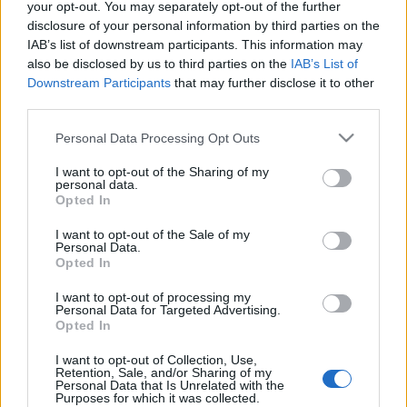
rendezői bemutatkozásán. Voltaképpen az sem volt
your opt-out. You may separately opt-out of the further
disclosure of your personal information by third parties on the
kis teljesítmény, megbukni szabadtéren A víg
IAB’s list of downstream participants. This information may
özveggyel, úgy, hogy a vert seregben ott volt
also be disclosed by us to third parties on the
IAB’s List of
Haumann Péter, Bajor Imre, Molnár Piroska,
Downstream Participants
that may further disclose it to other
Hernádi Judit, Csákányi Eszter, hogy csak a
third parties.
színészeket mondjam, az énekeseket kíméljem.
Lehet, hogy mindezek után az lett volna a logikus, ha
Please note that this website/app uses one or more Google
Personal Data Processing Opt Outs
ott vagyok tegnap az Eiffel Műhelyházban, ahol
services and may gather and store information including but
Kozma Péter vezényelte Mozart Az álruhás
not limited to your visit or usage behaviour. You may click to
I want to opt-out of the Sharing of my
personal data.
kertészlány című zsengéjét, de ahhoz nem szeretem
grant or deny consent to Google and its third-party tags to
Opted In
eléggé az operát. Vagy túlságosan is szeretem.
use your data for below specified purposes in below Google
Mindenesetre érdekel, hogy hová tovább?
consent section.
I want to opt-out of the Sale of my
Mindennek merre lehet a kifutása? Rettegj, Ókovács!
Personal Data.
Opted In
I want to opt-out of processing my
Personal Data for Targeted Advertising.
Opted In
Címkék:
Kozma Péter
I want to opt-out of Collection, Use,
Retention, Sale, and/or Sharing of my
Personal Data that Is Unrelated with the
Purposes for which it was collected.