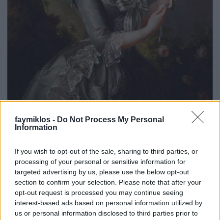
faymiklos -
Do Not Process My Personal
Information
Ott voltam valaha Kozma Péter
If you wish to opt-out of the sale, sharing to third parties, or
diplomahangversenyén. Nem volt óriási élmény, de
processing of your personal or sensitive information for
a diplomakoncert ritkán az, és annyi érdekesség volt
targeted advertising by us, please use the below opt-out
benne, hogy Händel-áriák voltak a műsoron. Igaz,
section to confirm your selection. Please note that after your
akkoriban jelent meg Bryn Terfel Händel-lemeze, de
opt-out request is processed you may continue seeing
példaképet is kell tudni választani. Aztán, már a
interest-based ads based on personal information utilized by
belátható múltban ott voltam Kozma Péter hazai
us or personal information disclosed to third parties prior to