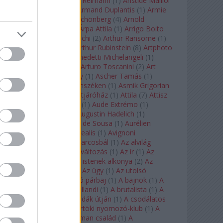
auf Naxos
(
1
)
Aribert Reimann
(
1
)
Aristide Maillol
(
3
)
Arleen Auger
(
1
)
Armand Duplantis
(
1
)
Armie
Hammer
(
1
)
Arnold Schönberg
(
4
)
Arnold
Schwarzenegger
(
2
)
Árpa Attila
(
1
)
Arrigo Boito
(
2
)
Artemisia Gentileschi
(
2
)
Arthur Ransome
(
1
)
Arthur Rimbaud
(
1
)
Arthur Rubinstein
(
8
)
Artphoto
Galéria
(
1
)
Arturo Benedetti Michelangeli
(
1
)
Arturo Di Modica
(
1
)
Arturo Toscanini
(
2
)
Art
Garfunkel
(
1
)
Art Shay
(
1
)
Ascher Tamás
(
1
)
Ascher Tamás Háromszéken
(
1
)
Asmik Grigorian
(
2
)
Asteroid City
(
1
)
Átjáróház
(
1
)
Attila
(
7
)
Attisz
(
1
)
Aubrey Beardsley
(
1
)
Aude Extrémo
(
1
)
Audrey Hepburn
(
1
)
Augustin Hadelich
(
1
)
Aurelianus
(
1
)
Aurelia de Sousa
(
1
)
Aurélien
Pascal
(
1
)
Aurora borealis
(
1
)
Avignoni
szerelmesek
(
1
)
Az álarcosbál
(
1
)
Az alvilág
professzora
(
1
)
Az átváltozás
(
1
)
Az ír
(
1
)
Az
isenheimi oltár
(
1
)
Az istenek alkonya
(
2
)
Az
olvasás éjszakája
(
1
)
Az ügy
(
1
)
Az utolsó
mohikán
(
2
)
Az utolsó párbaj
(
1
)
A bajnok
(
1
)
A
bálna
(
1
)
A bolygó hollandi
(
1
)
A brutalista
(
1
)
A
Chorus Line
(
1
)
A csodák útján
(
1
)
A csodálatos
mandarin
(
1
)
A csütörtöki nyomozó-klub
(
1
)
A
doktor úr
(
1
)
A Fabelman család
(
1
)
A