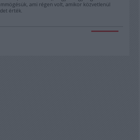
zümmögésük, ami régen volt, amikor közvetlenül
ldet érték.
Válasz erre