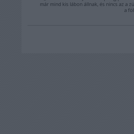
már mind kis lábon állnak, és nincs az a 
a fö