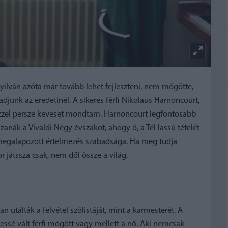
yilván azóta már tovább lehet fejleszteni, nem mögötte,
djunk az eredetinél. A sikeres férfi Nikolaus Harnoncourt,
, ezzel persze keveset mondtam. Harnoncourt legfontosabb
zanák a Vivaldi Négy évszakot, ahogy ő, a Tél lassú tételét
 megalapozott értelmezés szabadsága. Ha meg tudja
r játssza csak, nem dől össze a világ.
tálták a felvétel szólistáját, mint a karmesterét. A
ressé vált férfi mögött vagy mellett a nő. Aki nemcsak