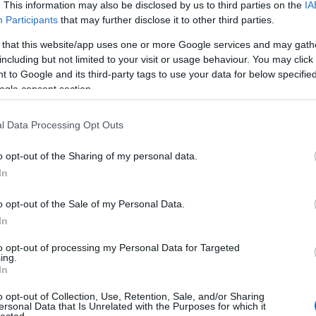
. This information may also be disclosed by us to third parties on the
IA
Participants
that may further disclose it to other third parties.
 that this website/app uses one or more Google services and may gath
l-kalandok
Lederhose
Odüsszeusz
including but not limited to your visit or usage behaviour. You may click 
ellenáll
 to Google and its third-party tags to use your data for below specifi
ogle consent section.
l Data Processing Opt Outs
o opt-out of the Sharing of my personal data.
 TRACKBACK CÍME:
In
/api/trackback/id/17889631
o opt-out of the Sale of my Personal Data.
In
MENTEK:
ói tartalomnak minősülnek, értük a
szolgáltatás technikai
üzemeltetője
to opt-out of processing my Personal Data for Targeted
gás esetén forduljon a blog szerkesztőjéhez. Részletek a
Felhasználási
ing.
adatvédelmi tájékoztatóban
.
In
o opt-out of Collection, Use, Retention, Sale, and/or Sharing
2022.07.24. 07:18:19
ersonal Data that Is Unrelated with the Purposes for which it
lected.