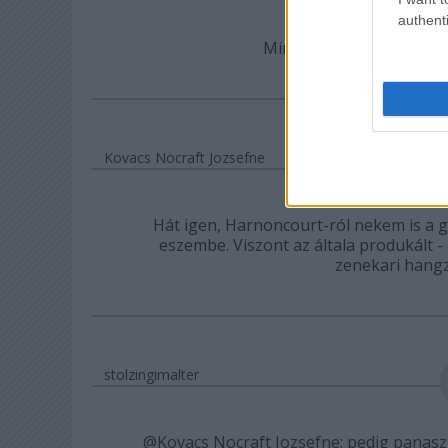
authenti
Minden sikeres férfi mögö
Kovacs Nocraft Jozsefne
Hát igen, Harnoncourt-ról nekem is a 
eszembe. Viszont az általa produkált - 
zenekari hangz
stolzingimalter
@Kovacs Nocraft Jozsefne
: pedig panasz