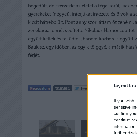
hegedült, de szervezte az életet a férje körül, kicsib
gyerekeket (négyet), interjúkat intézett, és ő volt a
kicsit hátrébb ült. Pont annyiszor láttam őt zenélni,
zenekarba, onnét segítette Nikolaus Harnoncourtot
együtt keltek és feküdtek, hanem közben is együtt v
Baukisz, egy időben, az egyik tölggyé, a másik hársfá
férjét.
faymiklos
Tetszik
0
If you wish 
sensitive in
AJÁNLOTT
confirm you
continue se
information 
further disc