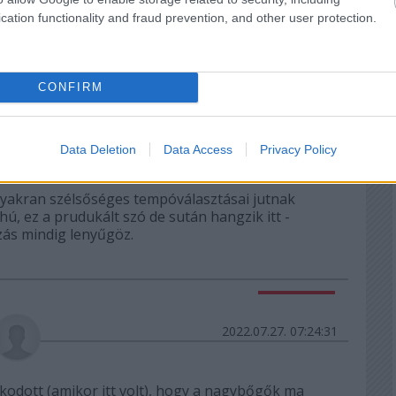
cation functionality and fraud prevention, and other user protection.
tt áll egy nő - akinek bejött...
CONFIRM
Válasz erre
2022.07.27. 07:08:55
Data Deletion
Data Access
Privacy Policy
gyakran szélsőséges tempóválasztásai jutnak
hú, ez a prudukált szó de sután hangzik itt -
ás mindig lenyűgöz.
Válasz erre
2022.07.27. 07:24:31
kodott (amikor itt volt), hogy a nagybőgők ma