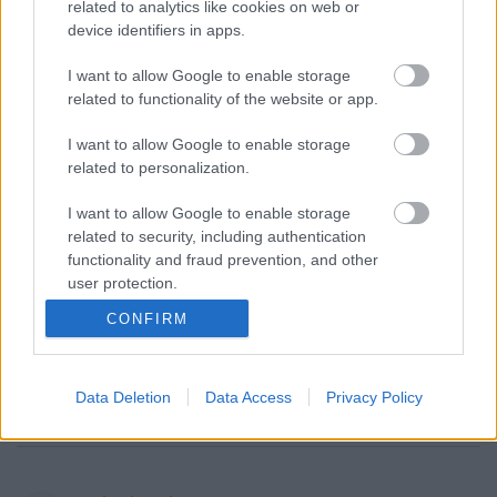
related to analytics like cookies on web or
device identifiers in apps.
I want to allow Google to enable storage
related to functionality of the website or app.
I want to allow Google to enable storage
related to personalization.
VAGY
I want to allow Google to enable storage
related to security, including authentication
functionality and fraud prevention, and other
user protection.
CONFIRM
Kovacs Nocraft Jozsefne
3 éve
Az eredeti könyv valószínűleg képregény, a szöveget
Data Deletion
Data Access
Privacy Policy
meg elég jól eltaláltad.