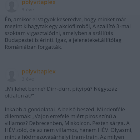
polyvitaplex
3 éve
Én, amikor el vagyok keseredve, hogy minket már
megint kihagytak egy akciófilmből, A szállító 3-mal
szoktam vigasztalódni, amelyben a szállítás
Budapestet is érinti. Igaz, a jeleneteket.állítólag
Romániában forgatták.
polyvitaplex
3 éve
„Mi lehet benne? Dirr-durr, pityipú? Négyszáz
oldalon át?”
Inkább a gondolatai. A belső beszéd. Mindenféle
dilemmák: „Vajon errefelé miért piros színű a
villamos? Debrecenben, Miskolcon, Pesten sárga. A
HÉV zöld, de az nem villamos, hanem HÉV. Olyasmi,
mint a hódmezővásárhelyi tram-train. Az milyen