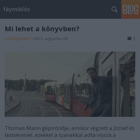
fáymiklós
Mi lehet a könyvben?
stolzingimalter
•
2022. augusztus 06.
3
Thomas Mann gépírónője, amikor végzett a József és
testvéreivel, ezekkel a szavakkal adta vissza a