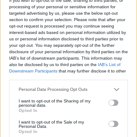
If you wish to opt-out of the sale, sharing to third parties, or
processing of your personal or sensitive information for
targeted advertising by us, please use the below opt-out
section to confirm your selection. Please note that after your
opt-out request is processed you may continue seeing
Címkék:
A szürke ember
interest-based ads based on personal information utilized by
us or personal information disclosed to third parties prior to
your opt-out. You may separately opt-out of the further
disclosure of your personal information by third parties on the
IAB’s list of downstream participants. This information may
Ajánlott bejegyzések:
also be disclosed by us to third parties on the
IAB’s List of
Downstream Participants
that may further disclose it to other
third parties.
Ki az a Pospischil?
Please note that this website/app uses one or more Google
Personal Data Processing Opt Outs
services and may gather and store information including but
not limited to your visit or usage behaviour. You may click to
I want to opt-out of the Sharing of my
personal data.
grant or deny consent to Google and its third-party tags to
Opted In
use your data for below specified purposes in below Google
Operában énekelni
consent section.
I want to opt-out of the Sale of my
Personal Data.
Opted In