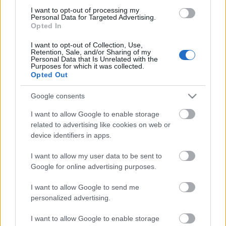
I want to opt-out of processing my
Personal Data for Targeted Advertising.
Újra és újra és újra
Opted In
I want to opt-out of Collection, Use,
Retention, Sale, and/or Sharing of my
Personal Data that Is Unrelated with the
Purposes for which it was collected.
Véres verejtékkel
Opted Out
Google consents
I want to allow Google to enable storage
related to advertising like cookies on web or
Trakl-kalandok
device identifiers in apps.
I want to allow my user data to be sent to
Google for online advertising purposes.
Szólj hozzá!
I want to allow Google to send me
personalized advertising.
A hozzászóláshoz be kell lépned!
I want to allow Google to enable storage