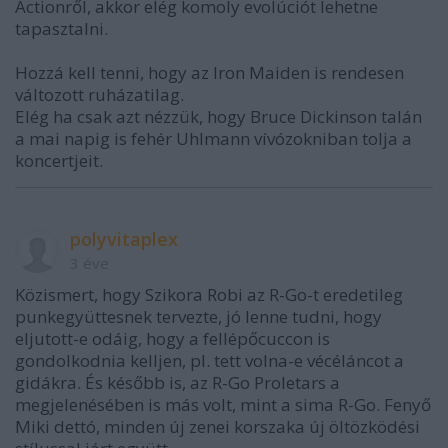
Actionről, akkor elég komoly evolúciót lehetne
tapasztalni.
Hozzá kell tenni, hogy az Iron Maiden is rendesen
változott ruházatilag.
Elég ha csak azt nézzük, hogy Bruce Dickinson talán
a mai napig is fehér Uhlmann vívózokniban tolja a
koncertjeit.
polyvitaplex
3 éve
Közismert, hogy Szikora Robi az R-Go-t eredetileg
punkegyüttesnek tervezte, jó lenne tudni, hogy
eljutott-e odáig, hogy a fellépőcuccon is
gondolkodnia kelljen, pl. tett volna-e vécéláncot a
gidákra. És később is, az R-Go Proletars a
megjelenésében is más volt, mint a sima R-Go. Fenyő
Miki dettó, minden új zenei korszaka új öltözködési