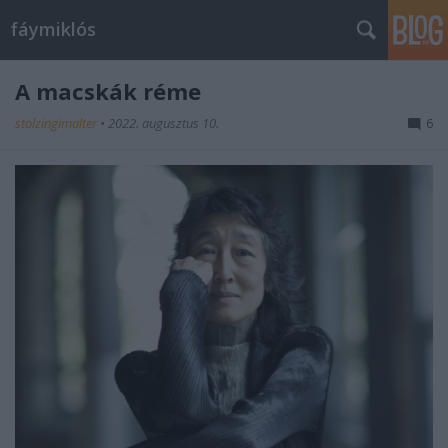
fáymiklós
A macskák réme
stolzingimalter
•
2022. augusztus 10.
6