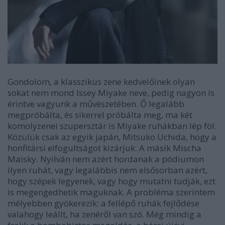
Gondolom, a klasszikus zene kedvelőinek olyan
sokat nem mond Issey Miyake neve, pedig nagyon is
érintve vagyunk a művészetében. Ő legalább
megpróbálta, és sikerrel próbálta meg, ma két
komolyzenei szupersztár is Miyake ruhákban lép föl.
Közülük csak az egyik japán, Mitsuko Uchida, hogy a
honfitársi elfogultságot kizárjuk. A másik Mischa
Maisky. Nyilván nem azért hordanak a pódiumon
ilyen ruhát, vagy legalábbis nem elsősorban azért,
hogy szépek legyenek, vagy hogy mutatni tudják, ezt
is megengedhetik maguknak. A probléma szerintem
mélyebben gyökerezik: a fellépő ruhák fejlődése
valahogy leállt, ha zenéről van szó. Még mindig a