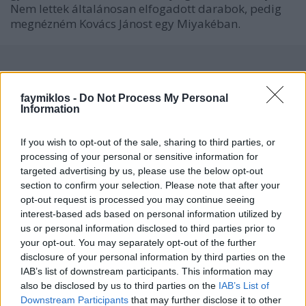
Nem lettek általánosan elfogadott darabok, pedig
megnézném Kovács Jánost egy Miyakéban.
Címkék:
Issey Miyake
faymiklos -
Do Not Process My Personal
Information
If you wish to opt-out of the sale, sharing to third parties, or
processing of your personal or sensitive information for
Ajánlott bejegyzések:
targeted advertising by us, please use the below opt-out
section to confirm your selection. Please note that after your
opt-out request is processed you may continue seeing
interest-based ads based on personal information utilized by
Vasból vert katonák
us or personal information disclosed to third parties prior to
your opt-out. You may separately opt-out of the further
disclosure of your personal information by third parties on the
IAB’s list of downstream participants. This information may
also be disclosed by us to third parties on the
IAB’s List of
Atlasz, hanyatlasz
Downstream Participants
that may further disclose it to other