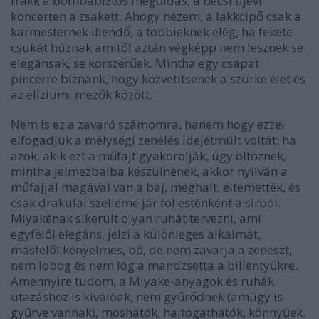
frakk a bombabiztos megoldás, a bécsi újévi
koncerten a zsakett. Ahogy nézem, a lakkcipő csak a
karmesternek illendő, a többieknek elég, ha fekete
csukát húznak amitől aztán végképp nem lesznek se
elegánsak, se korszerűek. Mintha egy csapat
pincérre bíznánk, hogy közvetítsenek a szürke élet és
az elíziumi mezők között.
Nem is ez a zavaró számomra, hanem hogy ezzel
elfogadjuk a mélységi zenélés idejétmúlt voltát: ha
azok, akik ezt a műfajt gyakorolják, úgy öltöznek,
mintha jelmezbálba készülnének, akkor nyilván a
műfajjal magával van a baj, meghalt, eltemették, és
csak drakulai szelleme jár föl esténként a sírból.
Miyakénak sikerült olyan ruhát tervezni, ami
egyfelől elegáns, jelzi a különleges alkalmat,
másfelől kényelmes, bő, de nem zavarja a zenészt,
nem lobog és nem lóg a mandzsetta a billentyűkre.
Amennyire tudom, a Miyake-anyagok és ruhák
utazáshoz is kiválóak, nem gyűrődnek (amúgy is
gyűrve vannak), moshatók, hajtogathatók, könnyűek.