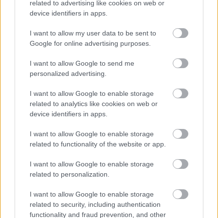
related to advertising like cookies on web or
device identifiers in apps.
I want to allow my user data to be sent to
Google for online advertising purposes.
I want to allow Google to send me
personalized advertising.
I want to allow Google to enable storage
VAGY
related to analytics like cookies on web or
device identifiers in apps.
I want to allow Google to enable storage
related to functionality of the website or app.
polyvitaplex
I want to allow Google to enable storage
related to personalization.
4 éve
A könnyűzenében is szigorú dresszkódok vannak,
I want to allow Google to enable storage
ahány irányzat, teddy boys, metál, poszt-punk,
related to security, including authentication
limbóhintó, dark wave, csikidam, annyiféle
functionality and fraud prevention, and other