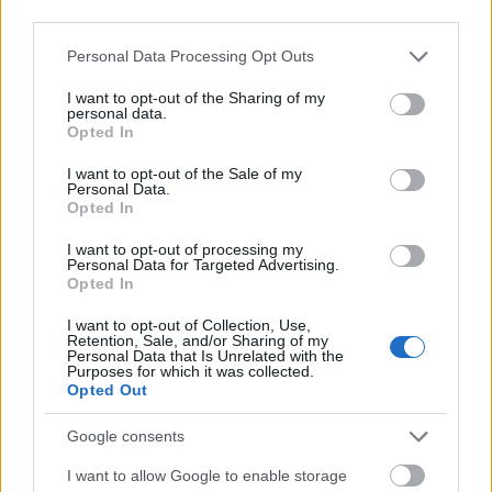
third parties.
Please note that this website/app uses one or more Google
Personal Data Processing Opt Outs
services and may gather and store information including but
Mephisto a tengerparton
not limited to your visit or usage behaviour. You may click to
I want to opt-out of the Sharing of my
personal data.
grant or deny consent to Google and its third-party tags to
Opted In
use your data for below specified purposes in below Google
consent section.
I want to opt-out of the Sale of my
Personal Data.
Ironikus
Opted In
I want to opt-out of processing my
Personal Data for Targeted Advertising.
Opted In
Minden bajszos egyforma
I want to opt-out of Collection, Use,
Retention, Sale, and/or Sharing of my
Personal Data that Is Unrelated with the
Purposes for which it was collected.
Opted Out
Google consents
Szólj hozzá!
I want to allow Google to enable storage
A hozzászóláshoz be kell lépned!