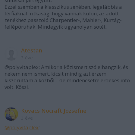
stílussal járt együtt.
Ezzel szemben a klasszikus zenében, legalábbis a
férfiaknál, ritkaság, hogy vannak külön, az adott
zenékhez passzoló Charpentier-, Mahler-, Kurtág-
fellépőruhák. Mindegyik ugyanolyan sötét.
Atestan
3 éve
@polyvitaplex: Amikor a közismert szó elhangzik, és
nekem nem ismert, kicsit mindig azt érzem,
kiszorultam a közből... de mindenesetre érdekes infó
volt. Köszi.
Kovacs Nocraft Jozsefne
3 éve
@polyvitaplex
: