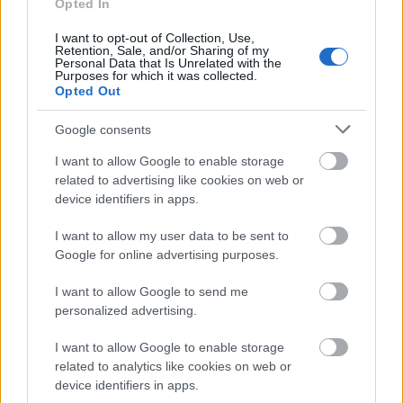
egy salzburgit Trubadurt. Nekem az is élvezhetetlen
Opted In
volt, hogy egy öreg krampusz próbálkozik az ifjjú
I want to opt-out of Collection, Use,
hősszerelmes szerepben. Nem értettem, miért
Retention, Sale, and/or Sharing of my
engedik.
Personal Data that Is Unrelated with the
Purposes for which it was collected.
Biztos nem vennék jegyet egy olyan előadásra,
Opted Out
amiben ő szerepel. Akik meg mégis megveszik, azok
vessenek magukra.:-)
Google consents
I want to allow Google to enable storage
related to advertising like cookies on web or
hosszan exponálunk
device identifiers in apps.
3 éve
I want to allow my user data to be sent to
Domingohoz persze nem tudok hozzászólni, de
Google for online advertising purposes.
mostanában elég gyakran érzem, hogy van valami
abban az ótvaros közhelyben, hogy a csúcson kell
I want to allow Google to send me
abbahagyni. Nem mondanám meg senkinek, hogy
personalized advertising.
mikor vonuljon vissza, de az a szekunder szégyen,
amit érzek néha amikor bekapcsolom a tv-t vagy
I want to allow Google to enable storage
sportközvetítést nézek, elgondolkodtat. Nyilván nem
related to analytics like cookies on web or
tudom, milyen elsők közt az elsőnek lenni, de kellett
device identifiers in apps.