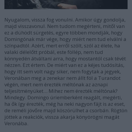
Nyugalom, vissza fog vonulni. Amikor úgy gondolja,
majd visszavonul. Nem tudom megérteni, mitől van
ez a dühödt sürgetés, egyre többen mondják, hogy
Domingónak már vége, hogy miért nem tud elválni a
színpadtól. Azért, mert erről szólt, szól az élete, ha
valaki délelőtt próbál, este föllép, nem tud
könnyedén átváltani arra, hogy mostantól csak tévét
nézzen. Ezt értem. De miért van ez a kéjes tudósítás,
hogy itt sem volt nagy siker, nem fogytak a jegyek,
Veronában meg a zenekar nem állt föl a Turandot
végén, mert nem érezték méltónak az aznapi
teljesítményüket… Mihez nem érezték méltónak?
Mindegy. Domingo úriemberként reagált, megérti,
ha ők így érezték, még ha neki nagyon fájt is az eset,
de reméli jövőre majd köszörülhet a csorbán. Rögtön
jöttek a reakciók, vissza akarja könyörögni magát
Veronába.