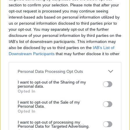
Domino még csak énekeljen.
section to confirm your selection. Please note that after your
(Akárcsak a metál zene ősbölényei - csak hadd
opt-out request is processed you may continue seeing
tanuljanak a fiatalok, hogy mi is az a 'tartás')
interest-based ads based on personal information utilized by
us or personal information disclosed to third parties prior to
your opt-out. You may separately opt-out of the further
disclosure of your personal information by third parties on the
gigabursch
IAB’s list of downstream participants. This information may
3 éve
also be disclosed by us to third parties on the
IAB’s List of
Downstream Participants
that may further disclose it to other
@gigabursch
:
third parties.
Domino => Domingo
Android okostelefon intelligens szójavítás
Please note that this website/app uses one or more Google
Personal Data Processing Opt Outs
services and may gather and store information including but
not limited to your visit or usage behaviour. You may click to
I want to opt-out of the Sharing of my
personal data.
grant or deny consent to Google and its third-party tags to
Csodabogár
Opted In
use your data for below specified purposes in below Google
3 éve
consent section.
I want to opt-out of the Sale of my
Azért vonuljon vissza, hogy sok pénzért nem gyötörje
Personal Data.
Opted In
a közönséget. Elég régen, talán 7-8 éve hallottam
Grafenegben egy koncerten. Már akkor borzasztó
I want to opt-out of processing my
volt, Sőt még régebben láttam hallottam a tv-ben
Personal Data for Targeted Advertising.