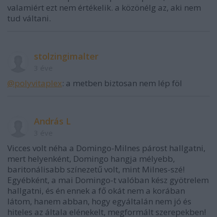
valamiért ezt nem értékelik. a közönélg az, aki nem
tud váltani.
stolzingimalter
3 éve
@polyvitaplex
: a metben biztosan nem lép föl
András L
3 éve
Vicces volt néha a Domingo-Milnes párost hallgatni,
mert helyenként, Domingo hangja mélyebb,
baritonálisabb színezetű volt, mint Milnes-szé!
Egyébként, a mai Domingo-t valóban kész gyötrelem
hallgatni, és én ennek a fő okát nem a korában
látom, hanem abban, hogy egyáltalán nem jó és
hiteles az általa elénekelt, megformált szerepekben!