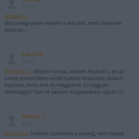
3 éve
@takatsa
:
Boccanegrában nekem is tetszett, mint Gabriele
Adorno....
takatsa
3 éve
@András L
: Milyen furcsa, kedves András L, én az
email-értesítőben ennél sokkal hosszabb választ
kaptam, mint ami itt megjelent. Ez hogyan
lehetséges? Van itt valami magánválasz opció is?
András L
3 éve
@takatsa
: Szokott csonkulni a szöveg, nem tudok