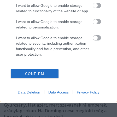
már abbahagynom valamit, ami már nem ment úgy,
mint régen...
I want to allow Google to enable storage
related to functionality of the website or app.
I want to allow Google to enable storage
stolzingimalter
related to personalization.
3 éve
I want to allow Google to enable storage
@Csodabogár
: de hát nem kötelező. nem engedik,
related to security, including authentication
hanem felkérik, mert az emberek rá kíváncsiak.
functionality and fraud prevention, and other
nyilvánmost is erről van szó, elmennek, és
user protection.
háborognak, ez vaami szertartás lehet
CONFIRM
Aurora86
3 éve
Data Deletion
Data Access
Privacy Policy
@Csodabogár
: Ez olyan, mint amikor azon
háborognak emberek, hogy miért van még
Gyurcsány. Hát azért, mert szavaznak rá emberek,
aránylag sokan. Ha Domingo neve megtölti még a
termeket, akkor mi a kérdés?