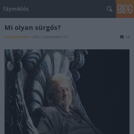
fáymiklós
Mi olyan sürgős?
stolzingimalter
•
2022. szeptember 07.
14