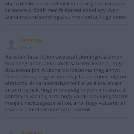
Mario del Monaco is elénekelt néhány bariton áriát,
de sosem próbált meg felépíteni ebből egy ilyen
szánalmas másodvirágzást, mert tudta, hogy tenor!
takatsa
3 éve
Ha valaki látta itthon tavasszal Domingót a Simon
Boccanegrában, akkor biztosan nem kívánja, hogy
visszavonuljon. A Leonardo idézethez még annyit
fűznék hozzá, hogy az nem baj, ha az ember folyton
várakozik, és várakozásban telik el az élete, én azt
tartom bajnak, hogy manapság folyton a rosszra, a
botrányra várunk, arra, hogy valaki lebukjon, tönkre
menjen, nevetségessé váljon, arra, hogy visszatérjen
a sárba, a kilátástalanságba: közénk.
András L