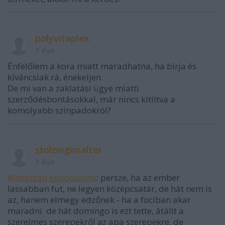
polyvitaplex
3 éve
Énfelőlem a kora miatt maradhatna, ha bírja és
kíváncsiak rá, énekeljen.
De mi van a zaklatási ügye miatti
szerződésbontásokkal, már nincs kitiltva a
komolyabb színpadokról?
stolzingimalter
3 éve
@hosszan exponálunk
: persze, ha az ember
lassabban fut, ne legyen középcsatár, de hát nem is
az, hanem elmegy edzőnek - ha a fociban akar
maradni. de hát domingo is ezt tette, átállt a
szerelmes szerepekről az apa szerepekre, de