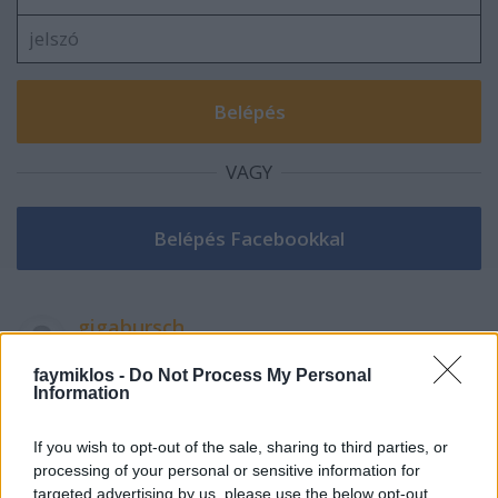
VAGY
gigabursch
3 éve
faymiklos -
Do Not Process My Personal
Ezt a Leonardo bölcselete nem ismertem, de nagyon
Information
a helyén van.
If you wish to opt-out of the sale, sharing to third parties, or
Köszönöm!
processing of your personal or sensitive information for
targeted advertising by us, please use the below opt-out