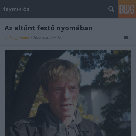
fáymiklós
Az eltűnt festő nyomában
stolzingimalter
•
2022. október 12.
5