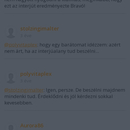
ezt az interjút eredményezte Bravó!
stolzingimalter
3 éve
@polyvitaplex
: hogy egy barátomat idézzem: azért
nem árt, ha az interjúalany tud beszélni...
polyvitaplex
3 éve
@stolzingimalter
: Igen, persze. De beszélni majdnem
mindenki tud. Érdeklődni és jól kérdezni sokkal
kevesebben.
Aurora86