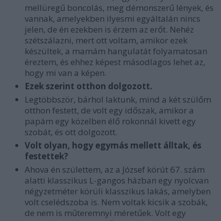
mellüregű boncolás, meg démonszerű lények, és
vannak, amelyekben ilyesmi egyáltalán nincs
jelen, de én ezekben is érzem az erőt. Nehéz
szétszálazni, mert ott voltam, amikor ezek
készültek, a mamám hangulatát folyamatosan
éreztem, és ehhez képest másodlagos lehet az,
hogy mi van a képen.
Ezek szerint otthon dolgozott.
Legtöbbször, bárhol laktunk, mind a két szülőm
otthon festett, de volt egy időszak, amikor a
papám egy közelben élő rokonnál kivett egy
szobát, és ott dolgozott.
Volt olyan, hogy egymás mellett álltak, és
festettek?
Ahova én születtem, az a József körút 67. szám
alatti klasszikus L-gangos házban egy nyolcvan
négyzetméter körüli klasszikus lakás, amelyben
volt cselédszoba is. Nem voltak kicsik a szobák,
de nem is műteremnyi méretűek. Volt egy