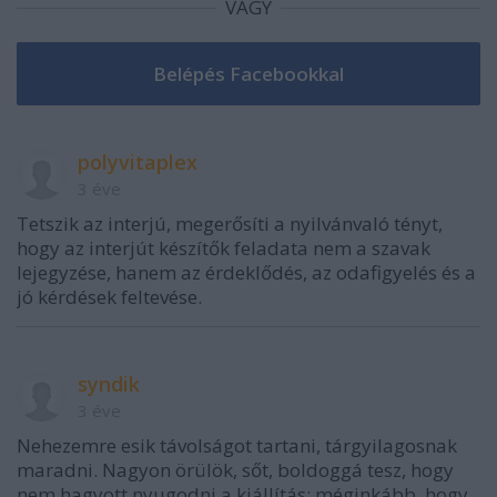
VAGY
polyvitaplex
3 éve
Tetszik az interjú, megerősíti a nyilvánvaló tényt,
hogy az interjút készítők feladata nem a szavak
lejegyzése, hanem az érdeklődés, az odafigyelés és a
jó kérdések feltevése.
syndik
3 éve
Nehezemre esik távolságot tartani, tárgyilagosnak
maradni. Nagyon örülök, sőt, boldoggá tesz, hogy
nem hagyott nyugodni a kiállítás; méginkább, hogy