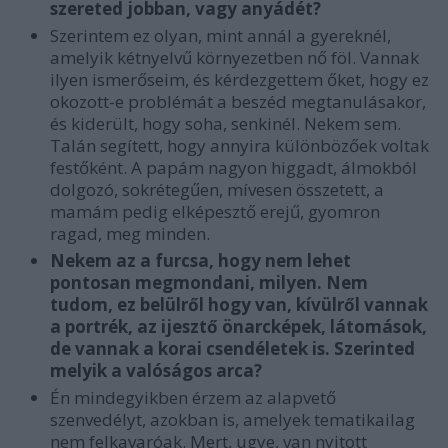
szereted jobban, vagy anyádét?
Szerintem ez olyan, mint annál a gyereknél,
amelyik kétnyelvű környezetben nő föl. Vannak
ilyen ismerőseim, és kérdezgettem őket, hogy ez
okozott-e problémát a beszéd megtanulásakor,
és kiderült, hogy soha, senkinél. Nekem sem.
Talán segített, hogy annyira különbözőek voltak
festőként. A papám nagyon higgadt, álmokból
dolgozó, sokrétegűen, mívesen összetett, a
mamám pedig elképesztő erejű, gyomron
ragad, meg minden.
Nekem az a furcsa, hogy nem lehet
pontosan megmondani, milyen. Nem
tudom, ez belülről hogy van, kívülről vannak
a portrék, az ijesztő önarcképek, látomások,
de vannak a korai csendéletek is. Szerinted
melyik a valóságos arca?
Én mindegyikben érzem az alapvető
szenvedélyt, azokban is, amelyek tematikailag
nem felkavaróak. Mert, ugye, van nyitott