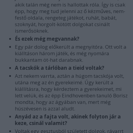
akik talán még nem is hallottak róla. Így is csak
épp, hogy meg tud jelenni az ő kézműves, nem-
festő oldala, rengeteg játékot, ruhát, babát,
szoknyát, horgolt-kötött dolgokat csinált
ismerősöknek.
És ezek még megvannak?
Egy pár dolog előkerült a megnyitóra. Ott volt a
kiálltáson három játék, és még nyomára
bukkantam öt-hat darabnak.
A tacskók a tárlóban a tieid voltak?
Azt nekem varrta, aztán a húgom tacskója volt,
utána meg az én gyerekeimé. Úgy került a
kiállításra, hogy kérdeztem a gyerekeimet, mi
lett velük, és az épp Eindhovenben tanuló Borisz
mondta, hogy az ágyában van, mert még
húszévesen is azzal aludt.
Anyád az a fajta volt, akinek folyton jár a
keze, csinál valamit?
Voltak egy gesztusból született dolgok, rávarrt