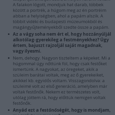
A falakon lógott, mondjuk hat darab, többek
között a portrék, a húgom meg az én portréim
abban a helyiségben, ahol a papám alszik. A
többit vidéki és budapesti múzeumokból és
magángyűjteményekből szedte össze a papám.
Az a vágy soha nem ért el, hogy hozzányúljál
alkotólag-gyerekileg a festményekhez? Úgy
értem, bajuszt rajzoljál saját magadnak,
vagy ilyesmi.
Nem, dehogy. Nagyon tiszteltem a képeket. Mi a
húgommal úgy nőttünk föl, hogy csak festőket
ismertünk. A nagyokat, az öregeket, akik a
szüleim barátai voltak, meg az ő gyerekeiket,
akikkel kb. egyidős voltam. Visszagondolva: a
szüleimé volt az első generáció, amelyben már
voltak festőnők. Nekem ez természetes volt,
utólag jöttem rá, hogy előttük nemigen voltak
festőnők.
Anyád ezt a festőnőségét, hogy is mondjam,