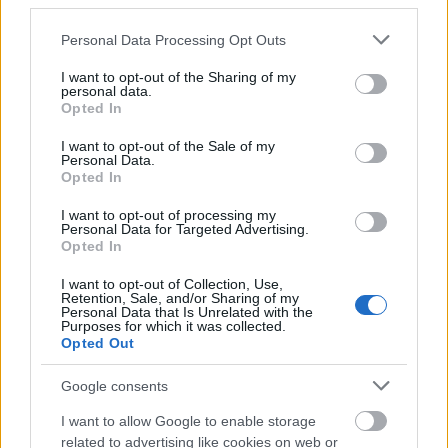
third parties.
villanyszámlát és legyen mit enni.
Please note that this website/app uses one or more Google
Lázadt ő ez ellen?
Personal Data Processing Opt Outs
services and may gather and store information including but
Én arra emlékszem, hogy a papám elborultan
not limited to your visit or usage behaviour. You may click to
I want to opt-out of the Sharing of my
fest, mi meg a mamámmal csináljuk a dolgokat.
personal data.
grant or deny consent to Google and its third-party tags to
A mamám egyébként is az a típus volt, aki szeret
Opted In
use your data for below specified purposes in below Google
a dolgokba belemenni, nemcsak elfogadni, vagy
consent section.
I want to opt-out of the Sale of my
úgy utána olvasni, hanem mélyebben.
Personal Data.
Kedvencem volt a vallási vonal, mert mindig
Opted In
kereste a rendszerrel szembeni lehetőségeket.
I want to opt-out of processing my
Akkor miatta jártál te is a piaristákhoz
Personal Data for Targeted Advertising.
gimnáziumba.
Opted In
Kilencvenkilenc százalékban. A papám vele
I want to opt-out of Collection, Use,
ment, de a mamám volt a fővezér, aki igazi
Retention, Sale, and/or Sharing of my
Personal Data that Is Unrelated with the
alternatívákat keresett a szörnyűségekkel
Purposes for which it was collected.
szemben. Arra azonnal rájött, hogy a papok a
Opted Out
rendszer lekötelezettjei jelentős részben, így
szinte azonnal elkezdett katolikus
Google consents
kisközösségekbe járni. Később ebből eredt az
I want to allow Google to enable storage
egyik kedvenc jelenetem kiskoromban, amikor
related to advertising like cookies on web or