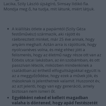
Lacika, Szily László újságíró, Simsay Ildikó fia.
Mondja meg ő, ha tudja, mit látunk, miért látjuk.
A kiállítás ötlete a papámtól (Szily Géza
festőművész) származik, aki rájött és
ráébresztett minket, már 25 éve annak, hogy
anyám meghalt. Aztán arra is rájöttünk, hogy
nyolcvanéves volna, és még ehhez jött a
felismerés, hogy az életmű nagy része ott van az
Eötvös utcai lakásban, az én szobámban, és ott
passzívan létezik, miközben mindenkinek a
családban az érthető elfogultságokkal együtt is
az a meggyőződése, hogy ezek a művek jók, és
másoknak is jelenthetnek valamit. Huszonöt év,
az azt jelenti, hogy van egy generáció, amely
biztosan nem ismeri őt.
Egyébként neked el kellett magadban
valaha is döntened, hogy apád festészetét