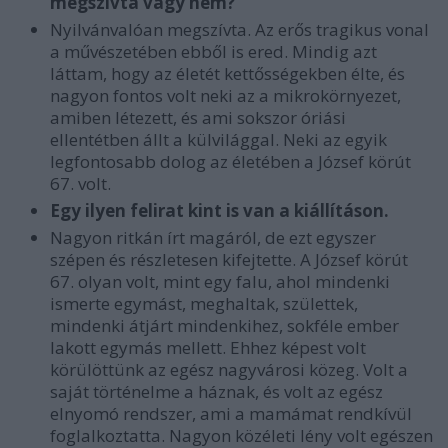
megszívta vagy nem?
Nyilvánvalóan megszívta. Az erős tragikus vonal
a művészetében ebből is ered. Mindig azt
láttam, hogy az életét kettősségekben élte, és
nagyon fontos volt neki az a mikrokörnyezet,
amiben létezett, és ami sokszor óriási
ellentétben állt a külvilággal. Neki az egyik
legfontosabb dolog az életében a József körút
67. volt.
Egy ilyen felirat kint is van a kiállításon.
Nagyon ritkán írt magáról, de ezt egyszer
szépen és részletesen kifejtette. A József körút
67. olyan volt, mint egy falu, ahol mindenki
ismerte egymást, meghaltak, születtek,
mindenki átjárt mindenkihez, sokféle ember
lakott egymás mellett. Ehhez képest volt
körülöttünk az egész nagyvárosi közeg. Volt a
saját történelme a háznak, és volt az egész
elnyomó rendszer, ami a mamámat rendkívül
foglalkoztatta. Nagyon közéleti lény volt egészen