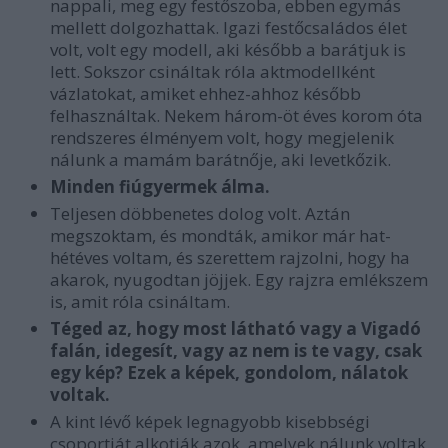
nappali, meg egy festőszoba, ebben egymás
mellett dolgozhattak. Igazi festőcsaládos élet
volt, volt egy modell, aki később a barátjuk is
lett. Sokszor csináltak róla aktmodellként
vázlatokat, amiket ehhez-ahhoz később
felhasználtak. Nekem három-öt éves korom óta
rendszeres élményem volt, hogy megjelenik
nálunk a mamám barátnője, aki levetkőzik.
Minden fiúgyermek álma.
Teljesen döbbenetes dolog volt. Aztán
megszoktam, és mondták, amikor már hat-
hétéves voltam, és szerettem rajzolni, hogy ha
akarok, nyugodtan jöjjek. Egy rajzra emlékszem
is, amit róla csináltam.
Téged az, hogy most látható vagy a Vigadó
falán, idegesít, vagy az nem is te vagy, csak
egy kép? Ezek a képek, gondolom, nálatok
voltak.
A kint lévő képek legnagyobb kisebbségi
csoportját alkotják azok, amelyek nálunk voltak.