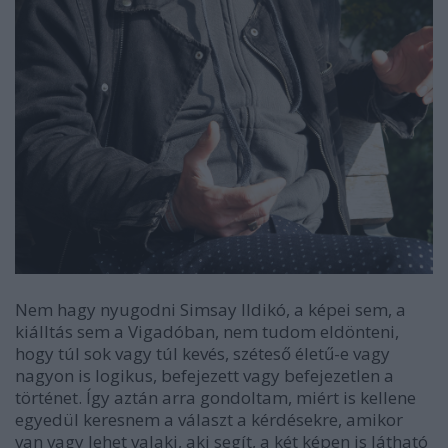
Nem hagy nyugodni Simsay Ildikó, a képei sem, a
kiálltás sem a Vigadóban, nem tudom eldönteni,
hogy túl sok vagy túl kevés, széteső életű-e vagy
nagyon is logikus, befejezett vagy befejezetlen a
történet. Így aztán arra gondoltam, miért is kellene
egyedül keresnem a választ a kérdésekre, amikor
van vagy lehet valaki, aki segít, a két képen is látható