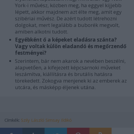
York-i művész, közben meg, ha eggyel kijjebb
lépett, akkor majdnem azt élte meg, amit egy
szibériai művész. De azért tudott létrehozni
dolgokat, mert legalább a buborék megvolt,
amiben alkotni tudott.
Egyébként ő a képeket eladásra szánta?
Vagy voltak külön eladandó és megőrzendő
festményei?
Szerintem, bár nem akarok a nevében beszélni,
alapvetően, a kifejezett képcsarnoki műveket
leszámítva, kiállításra és brutális hatásra
törekedett. Zokogva menjenek ki az emberek az
utcára, és másképp éljenek utána.
Címkék:
Szily László
Simsay Ildikó