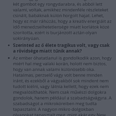
két gombot egy rongydarabra, és abból lett
valami, voltak, amikhez mindenféle részleteket
csinált, babáknak külön horgolt hajat. Lehet,
hogy ez már ráhúzás, hogy a kreatív energiáit az
idő menedzselhetetlensége miatt korlátok közé
szorította, ezért is burjánzott aztán olyan
sokirányúan.
Szerinted az ő élete tragikus volt, vagy csak
a rövidsége miatt tűnik annak?
Az ember óhatatlanul is gondolkodik azon, hogy
miért hal meg valaki korán, holott nem biztos,
hogy van annak valami különösebb oka.
Hatalmas, perzselő vágy volt benne minden
iránt, és ezekből a vágyakból sok mindent nem
tudott kiélni, vagy látnia kellett, hogy ezek nem
megvalósíthatók. Nem csak művészi dolgokra
gondolok, hanem például a szabadságvágyra. A
szabadságot a mikroköreiben meg tudta
tapasztalni. A nagyon mikro dolgokban
olyanokat tapasztalt meg, mint akár egy New