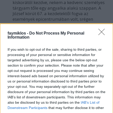
kiskorától kezdve, nekem a kedvenc személyes
tárgyam tőle egy angyalka alakú szappan. A
József körút 67. a kezdetektől fogva az
események epicentrumában volt, srégen
szembe a Corvin közzel. Olyan lelkes volt, hogy a
szappan hátába bevéste: 1956 október 24.
faymiklos -
Do Not Process My Personal
FORRADALOM.
Information
Akkor volt ő tizennégy éves.
Később a festőnőség foglalkoztatta, a festőnői
If you wish to opt-out of the sale, sharing to third parties, or
közeggel körülötte, amihez jött egy családon
processing of your personal or sensitive information for
belüli feszültségi lehetőség, ahogy kialakult az a
targeted advertising by us, please use the below opt-out
felállás, hogy teljes mértékben ő intézte a
section to confirm your selection. Please note that after your
opt-out request is processed you may continue seeing
háztartást. A kor átlagához képest csak ott
interest-based ads based on personal information utilized by
lehetett látni a különbséget, hogy ez tudatos
us or personal information disclosed to third parties prior to
volt, megbeszélték a papámmal. Azért alakult
your opt-out. You may separately opt-out of the further
így, mert mindketten száz százalékosan a
disclosure of your personal information by third parties on the
festészetből éltek, nem volt más bevételük
IAB’s list of downstream participants. This information may
nagyon sokáig, és a papámnak jobban mentek a
also be disclosed by us to third parties on the
IAB’s List of
képei. A felszínen ez egy nagyon racionális
Downstream Participants
that may further disclose it to other
döntés volt, hogy ki tudjuk fizetni a