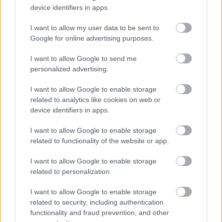
bérmálkoztam, és a bérmálkozásnál van egy
device identifiers in apps.
szokás, hogy a bérmálkozó gyerekek szüleinek
képviseletében mond valaki beszédet a
I want to allow my user data to be sent to
templomban. Ez egy ceremoniális dolog - de
Google for online advertising purposes.
nem a mamámnál, aki elképesztő módon letolta
a papokat és a hívőket, hogy az anyagi javak
I want to allow Google to send me
hajszolásával foglalkoznak, és nem az igazi
personalized advertising.
értékeket keresik. Üvöltött a mikrofonba, a
püspök egészen behúzódott a karosszékébe a
I want to allow Google to enable storage
hatalmas püspöksüveggel a fején. Harsogott a
related to analytics like cookies on web or
mamám, a többiek levegőt nem mertek venni, ő
device identifiers in apps.
meg tizenkét percen keresztül csepülte a
többieket, hogy hogy képzelik.
I want to allow Google to enable storage
related to functionality of the website or app.
Akkor neki a rendszerváltás...
Valószínűleg élete legnagyobb élménye volt.
I want to allow Google to enable storage
Már a gyerekei születése mellett, vagy amiket
related to personalization.
szokás még mondani.
I want to allow Google to enable storage
Ezt valahogy lehet látni a képein? Máshogy
related to security, including authentication
festett 1989 után?
functionality and fraud prevention, and other
Én csak annyit látok, hogy a nagyméretű rajzait