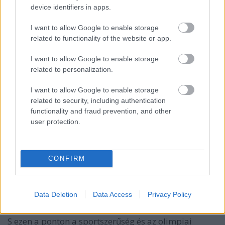
device identifiers in apps.
VAGY
I want to allow Google to enable storage
related to functionality of the website or app.
I want to allow Google to enable storage
related to personalization.
gigabursch
I want to allow Google to enable storage
3 éve
related to security, including authentication
Az ilyen pillanatok termlszetesen felemelőek.
functionality and fraud prevention, and other
Arról persze ritkán szól a fáma, hogy az AEÁ állami
user protection.
dopping programja (THG - Ugye ismerős?) hatására
hány sportólónak lett súlyos izomsérülése
(tengernyi), hányan rokkantak (Carl Lewis) le vagy
CONFIRM
haltak meg idő előtt (FloJo)...
Persze az AEÁ sose lett kizárva az állami dopping
Data Deletion
Data Access
Privacy Policy
program miatt, csak minden más ország...
S ezen a ponton a sportszerűség és az olimpiai