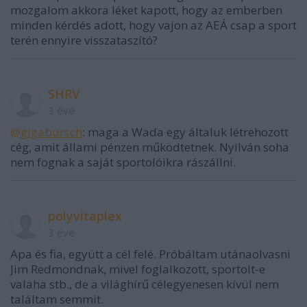
mozgalom akkora léket kapott, hogy az emberben
minden kérdés adott, hogy vajon az AEÁ csap a sport
terén ennyire visszataszító?
SHRV
3 éve
@gigabursch
: maga a Wada egy általuk létrehozott
cég, amit állami pénzen működtetnek. Nyilván soha
nem fognak a saját sportolóikra rászállni.
polyvitaplex
3 éve
Apa és fia, együtt a cél felé. Próbáltam utánaolvasni
Jim Redmondnak, mivel foglalkozott, sportolt-e
valaha stb., de a világhírű célegyenesen kívül nem
találtam semmit.