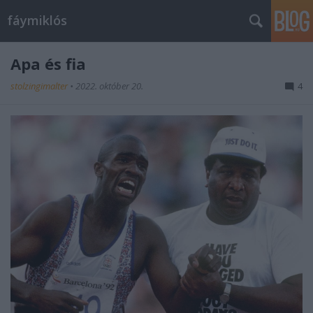
fáymiklós
Apa és fia
stolzingimalter
•
2022. október 20.
4