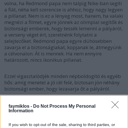
volna, ha Redmond papa nem talpig Nike-ban segíti
a fiát, néha kell szerencse is ahhoz, hogy nagy legyen
a pillanat. Nem is ez a lényeg most, hanem, ha valaki
megnézi a filmet, egyre jönnek az olimpiai segítők és
biztonsági emberek, hogy tessék lemenni a pályáról,
a verseny véget ért, szeretnénk folytatni a
selejtezőket. Redmond papa egyre dühösebben
zavarja el a biztonságiakat, kopjanak le, átmegyünk
a célvonalon. Át is mennek. Ha nem ennyire
határozott, nincs ikonikus pillanat.
Ezzel vigasztalódjék minden népboldogító és egyéb
hős: amíg menetel a jó cél felé, biztosan jön néhány
biztonsági ember, hogy lezavarja őt a pályáról.
faymiklos -
Do Not Process My Personal
Information
Címkék:
Jim Redmond
If you wish to opt-out of the sale, sharing to third parties, or