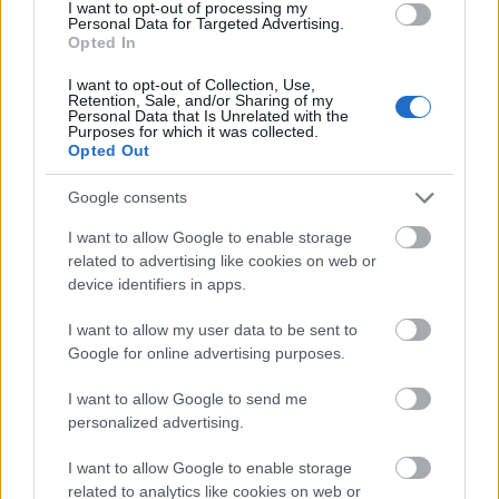
I want to opt-out of processing my
Az üllő és a kalapács között
Personal Data for Targeted Advertising.
Opted In
I want to opt-out of Collection, Use,
Retention, Sale, and/or Sharing of my
Personal Data that Is Unrelated with the
Mozart sűrűség
Purposes for which it was collected.
Opted Out
Google consents
I want to allow Google to enable storage
Szólj hozzá!
related to advertising like cookies on web or
device identifiers in apps.
A hozzászóláshoz be kell lépned!
I want to allow my user data to be sent to
Google for online advertising purposes.
I want to allow Google to send me
personalized advertising.
I want to allow Google to enable storage
related to analytics like cookies on web or