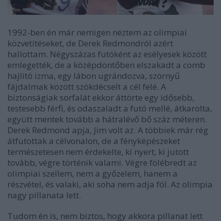
1992-ben én már nemigen néztem az olimpiai
közvetítéseket, de Derek Redmondról azért
hallottam. Négyszázas futóként az esélyesek között
emlegették, de a középdöntőben elszakadt a comb
hajlító izma, egy lábon ugrándozva, szörnyű
fájdalmak között szökdécselt a cél felé. A
biztonságiak sorfalát ekkor áttörte egy idősebb,
testesebb férfi, és odaszaladt a futó mellé, átkarolta,
együtt mentek tovább a hátralévő bő száz méteren.
Derek Redmond apja, Jim volt az. A többiek már rég
átfutottak a célvonalon, de a fényképészeket
természetesen nem érdekelte, ki nyert, ki jutott
tovább, végre történik valami. Végre fölébredt az
olimpiai szellem, nem a győzelem, hanem a
részvétel, és valaki, aki soha nem adja föl. Az olimpia
nagy pillanata lett.
Tudom én is, nem biztos, hogy akkora pillanat lett