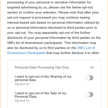
processing of your personal or sensitive information for
targeted advertising by us, please use the below opt-out
section to confirm your selection. Please note that after your
opt-out request is processed you may continue seeing
Ajánlott bejegyzések:
interest-based ads based on personal information utilized by
us or personal information disclosed to third parties prior to
your opt-out. You may separately opt-out of the further
Vetélkedő társművészetek
disclosure of your personal information by third parties on the
IAB’s list of downstream participants. This information may
also be disclosed by us to third parties on the
IAB’s List of
Downstream Participants
that may further disclose it to other
third parties.
Minden bajszos egyforma
Please note that this website/app uses one or more Google
Personal Data Processing Opt Outs
services and may gather and store information including but
not limited to your visit or usage behaviour. You may click to
I want to opt-out of the Sharing of my
personal data.
grant or deny consent to Google and its third-party tags to
Opted In
Ki az a Pospischil?
use your data for below specified purposes in below Google
consent section.
I want to opt-out of the Sale of my
Personal Data.
Opted In