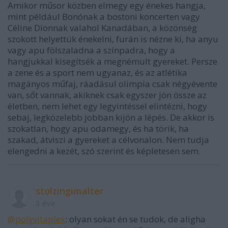
Amikor műsor közben elmegy egy énekes hangja,
mint például Bonónak a bostoni koncerten vagy
Céline Dionnak valahol Kanadában, a közönség
szokott helyettük énekelni, furán is nézne ki, ha anyu
vagy apu fölszaladna a színpadra, hogy a
hangjukkal kisegítsék a megnémult gyereket. Persze
a zene és a sport nem ugyanaz, és az atlétika
magányos műfaj, ráadásul olimpia csak négyévente
van, sőt vannak, akiknek csak egyszer jön össze az
életben, nem lehet egy legyintéssel elintézni, hogy
sebaj, legközelebb jobban kijön a lépés. De akkor is
szokatlan, hogy apu odamegy, és ha törik, ha
szakad, átviszi a gyereket a célvonalon. Nem tudja
elengedni a kezét, szó szerint és képletesen sem.
stolzingimalter
3 éve
@polyvitaplex
: olyan sokat én se tudok, de aligha