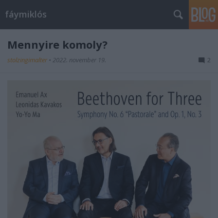
fáymiklós
Mennyire komoly?
stolzingimalter
•
2022. november 19.
2