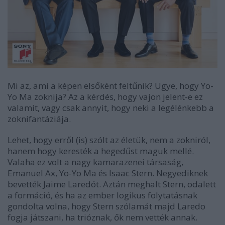
Mi az, ami a képen elsőként feltűnik? Ugye, hogy Yo-
Yo Ma zoknija? Az a kérdés, hogy vajon jelent-e ez
valamit, vagy csak annyit, hogy neki a legélénkebb a
zoknifantáziája.
Lehet, hogy erről (is) szólt az életük, nem a zokniról,
hanem hogy keresték a hegedűst maguk mellé.
Valaha ez volt a nagy kamarazenei társaság,
Emanuel Ax, Yo-Yo Ma és Isaac Stern. Negyediknek
bevették Jaime Laredót. Aztán meghalt Stern, odalett
a formáció, és ha az ember logikus folytatásnak
gondolta volna, hogy Stern szólamát majd Laredo
fogja játszani, ha trióznak, ők nem vették annak.