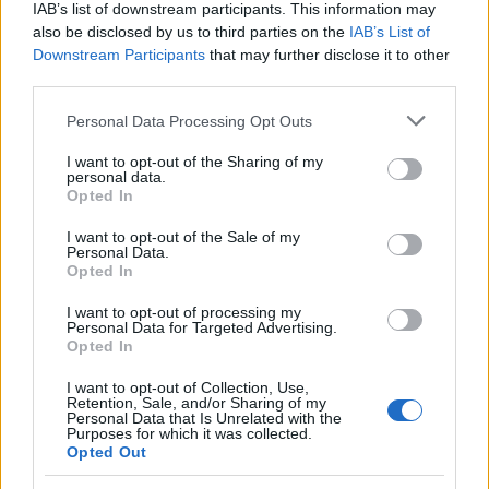
egyáltalán nem volt, ha valaki hallás alapján akarta
IAB’s list of downstream participants. This information may
megtapasztalni ezeket a műveket, kénytelen volt
also be disclosed by us to third parties on the
IAB’s List of
valami redukcióra hagyatkozni. Éppenséggel lehet a
Downstream Participants
that may further disclose it to other
third parties.
redukció zongorás trió is.
Please note that this website/app uses one or more Google
Personal Data Processing Opt Outs
Persze ez így ma kevés, ma már annyit hallgathatjuk
services and may gather and store information including but
a Pastoralét, amennyit csak akarjuk, így valami
not limited to your visit or usage behaviour. You may click to
I want to opt-out of the Sharing of my
egyéb is kell ahhoz, hogy egy ilyen változat
personal data.
grant or deny consent to Google and its third-party tags to
Opted In
értelmessé váljék. Az egyik magyarázat épp ez az
use your data for below specified purposes in below Google
annyit hallgatjuk, amennyit akarjuk, mert annyira
consent section.
I want to opt-out of the Sale of my
nem tér el egymástól a sok előadás, hogy azt
Personal Data.
érezhetnénk, valami egészen másról szól a darab.
Opted In
Lehet régi hangszeres vagy Herbert von Karajan,
I want to opt-out of processing my
változhat a tempó, a hangzás, az előadók száma, a
Personal Data for Targeted Advertising.
hangsúlyok, de ugyanazt a művet halljuk.
Opted In
Egyébként most is. Hiába egészen más a hangzás, az
I want to opt-out of Collection, Use,
Retention, Sale, and/or Sharing of my
átirat egészen hű, és hiába egészen hű, mégis ötletes.
Personal Data that Is Unrelated with the
Purposes for which it was collected.
Nem ragaszkodik annyira Beethovenhez, hogy ha
Opted Out
valamit az eredetiben a hegedűk játszanak, akkor az
a motívum feltétlenül a hegedűnek jusson, és nem