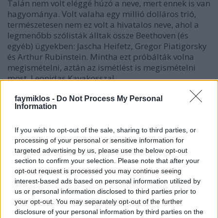
Talán nem volt eléggé húzó a neve, mert ennek is van
hagyománya. Volt valaha egy millió dolláros trió,
természetesen nem ez volt a hivatalos neve, ahol a
legmenőbb szólisták álltak össze Beethoven (és
egyéb) ügyekben: Jascha Heifetz, Gregor Piatigorsky
és Arthur Rubinstein. Mintha ezt próbálták volna
megismételni, aztán az ismétlést is megismételni
most, Leonidas Kavakosszal.
faymiklos -
Do Not Process My Personal
Megvan a hegedűs. És megvan rendületlenül
Information
Beethoven, bár a helyzet egyelőre bonyolultabb.
Nemcsak triókat játszanak, de szimfóniákat is. Az
If you wish to opt-out of the sale, sharing to third parties, or
első lemezükön az Ötödiket és a Másodikat, most, az
processing of your personal or sensitive information for
új CD-n a Pastoralét.
targeted advertising by us, please use the below opt-out
section to confirm your selection. Please note that after your
Beethoven átiratban nem képtelenség, Liszt az
opt-out request is processed you may continue seeing
összes szimfóniát átdolgozta zongorára (a
interest-based ads based on personal information utilized by
Kilencediket két zongorára), többek között azért is,
us or personal information disclosed to third parties prior to
mert a szimfonikus koncert nem volt annyira gyakori
your opt-out. You may separately opt-out of the further
az emberek életében, mint ma. Lemez meg
disclosure of your personal information by third parties on the