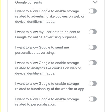
Google consents
ragaszkodik annyira önmagához, hogy ha sikerül
egyféleképpen megoldani egy fordulatot, akkor az
I want to allow Google to enable storage
már ugyanúgy hangozzék el, ha visszatér a műben.
related to advertising like cookies on web or
device identifiers in apps.
Nagyon jól lehet szórakozni közben. Mellékszálként
azon gondolkodom, hogy a régi bölcsesség szerint
I want to allow my user data to be sent to
vannak a klasszikus zenének komolysági fokozatai, a
Google for online advertising purposes.
legkönnyebb az opera, a legnehezebb a
I want to allow Google to send me
kamarazene, és közben vannak a nagyzenekari és
personalized advertising.
kisebb zenekari művek. Ha tényleg így volna, akkor
ez most vajon mennyire komoly?
I want to allow Google to enable storage
related to analytics like cookies on web or
device identifiers in apps.
I want to allow Google to enable storage
Címkék:
Leonidas Kavakos
Ludwig van Beethoven
Yo-Yo Ma
related to functionality of the website or app.
Emanule Ax
I want to allow Google to enable storage
related to personalization.