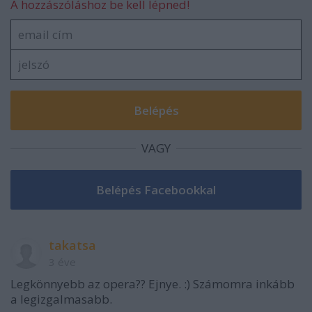
A hozzászóláshoz be kell lépned!
VAGY
takatsa
3 éve
Legkönnyebb az opera?? Ejnye. :) Számomra inkább
a legizgalmasabb.