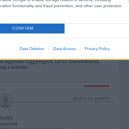
t így fogták meg heréléshez.
cation functionality and fraud prevention, and other user protection.
Válasz erre
CONFIRM
2022.11.21. 09:22:44
Data Deletion
Data Access
Privacy Policy
n, hogy ne vedd el mások életét. Szerintem azt
, ne legyenek függőségeid, káros szenvedélyeid,
eg a lelkedet.
Válasz erre
2022.11.21. 09:39:11
@SHRV
:
szönöm!