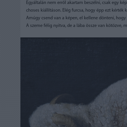
Egyáltalán nem erről akartam beszélni, csak egy ké
choses kiállításon. Elég furcsa, hogy épp ezt kért
Amúgy csend van a képen, el kellene dönteni, hogy 
A szeme félig nyitva, de a lába össze van kötözve, mi