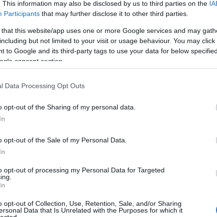
. This information may also be disclosed by us to third parties on the
IA
Participants
that may further disclose it to other third parties.
 that this website/app uses one or more Google services and may gath
teszi, hogy nemcsak egy néhai bárányt látunk, de
including but not limited to your visit or usage behaviour. You may click 
árány, amikor még nem tudtam, mi a kép címe. Bármi, ami
 to Google and its third-party tags to use your data for below specifi
ogle consent section.
ik, a színek visszafogottsága, a fekete háttér, a fehér
 tart fogva? Főleg, ha az ő lábai vannak összekötve.
l Data Processing Opt Outs
o opt-out of the Sharing of my personal data.
In
o opt-out of the Sale of my Personal Data.
In
 BEJEGYZÉSEK:
to opt-out of processing my Personal Data for Targeted
ing.
In
o opt-out of Collection, Use, Retention, Sale, and/or Sharing
ersonal Data that Is Unrelated with the Purposes for which it
lected.