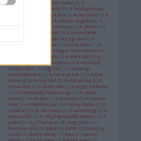
doktor úr
(
1
)
A Fabelman család
(
1
)
A
félkegyelmű
(
1
)
A feltaláló
(
1
)
A Felvilágosodás
Korának Zenekara
(
1
)
A fura
(
1
)
A Gucci-ház
(
1
)
A
Hail Mary-küldetés
(
1
)
A halálsor angyalai
(
1
)
A
halott város
(
1
)
A hét szamuráj
(
1
)
A játékos
(
1
)
A karmeliták párbeszédei
(
1
)
A karmesterek
alkonya
(
1
)
A kékszakállú herceg vára
(
1
)
A
keresztapa
(
1
)
A korona
(
1
)
A lombardok
(
1
)
A
magányos lovas
(
1
)
A Magyar Nyelv Múzeuma
(
1
)
A Magyar Zene Háza
(
1
)
A Mars Klub
(
1
)
A
menekülő ember
(
1
)
A múmia
(
1
)
A művészet
templomai
(
1
)
A nagy fal
(
1
)
A nürnbergi
mesterdalnokok
(
2
)
A Pál utcai fiúk
(
1
)
A Rajna
kincse
(
3
)
A részeg hajó
(
1
)
A rózsalovag
(
2
)
A
rózsa neve
(
1
)
A séfek séfe
(
1
)
A sziget szellemei
(
1
)
A szomorúság háromszöge
(
1
)
A szürke
ember
(
1
)
A terápia
(
1
)
A teremtés
(
1
)
A tizenkét
óriás
(
1
)
A tökéletes pár
(
1
)
A tolvaj szarka
(
1
)
A
vadak ura
(
1
)
A vád tanúja
(
1
)
A varázshegy
(
1
)
A
veronai fiúk
(
1
)
A világ legrosszabb embere
(
1
)
A
walkür
(
1
)
B.J. Thomas
(
1
)
B. Nagy János
(
1
)
Baarcsay Jenő
(
1
)
Babarczy Eszter
(
2
)
Babarczy
László
(
1
)
Babits Mihály
(
7
)
Bach
(
1
)
Bächer
Mihály
(
1
)
Bacsó Péter
(
2
)
Bakfark Bálint
(
1
)