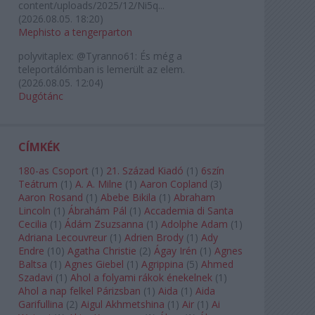
content/uploads/2025/12/Ni5q...
(
2026.08.05. 18:20
)
Mephisto a tengerparton
polyvitaplex:
@Tyranno61: És még a
teleportálómban is lemerült az elem.
(
2026.08.05. 12:04
)
Dugótánc
CÍMKÉK
180-as Csoport
(
1
)
21. Század Kiadó
(
1
)
6szín
Teátrum
(
1
)
A. A. Milne
(
1
)
Aaron Copland
(
3
)
Aaron Rosand
(
1
)
Abebe Bikila
(
1
)
Abraham
Lincoln
(
1
)
Ábrahám Pál
(
1
)
Accademia di Santa
Cecilia
(
1
)
Ádám Zsuzsanna
(
1
)
Adolphe Adam
(
1
)
Adriana Lecouvreur
(
1
)
Adrien Brody
(
1
)
Ady
Endre
(
10
)
Agatha Christie
(
2
)
Ágay Irén
(
1
)
Agnes
Baltsa
(
1
)
Agnes Giebel
(
1
)
Agrippina
(
5
)
Ahmed
Szadavi
(
1
)
Ahol a folyami rákok énekelnek
(
1
)
Ahol a nap felkel Párizsban
(
1
)
Aida
(
1
)
Aida
Garifullina
(
2
)
Aigul Akhmetshina
(
1
)
Air
(
1
)
Ai