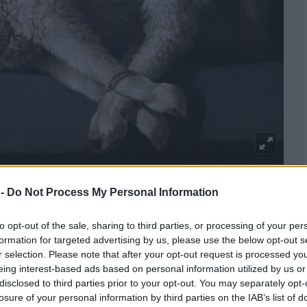
 -
Do Not Process My Personal Information
y honnét tudja az ember, hogy itt másról van szó,
z is van most Párizsban, a Modern Művészetek
to opt-out of the sale, sharing to third parties, or processing of your per
 nem feltűnően antropomorf, nincsenek sebek kezén,
formation for targeted advertising by us, please use the below opt-out s
fekszik a fekete háttér előtt, és hiába nyugodott bele a
r selection. Please note that after your opt-out request is processed y
 valamit tenne, visszafordítaná a dolgokat, elvágná a
eing interest-based ads based on personal information utilized by us or
disclosed to third parties prior to your opt-out. You may separately opt-
losure of your personal information by third parties on the IAB’s list of