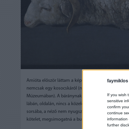
faymiklos
Amióta először láttam a képet, azóta nem értem, hog
nemcsak egy kosocskáról (nem Kokoschkáról, bár a
If you wish 
Múzeumában). A báránynak nincs emberi arca, vagy
sensitive in
lábán, oldalán, nincs a közelében vallási jelkép, ott 
confirm you
sorsába, a néző nem nyugszik bele a bárány sorsába,
continue se
information 
kötelet, megsimogatná a bundát.
further disc