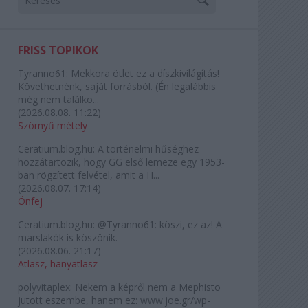
FRISS TOPIKOK
Tyranno61:
Mekkora ötlet ez a díszkivilágítás!
Követhetnénk, saját forrásból. (Én legalábbis
még nem találko...
(
2026.08.08. 11:22
)
Szörnyű métely
Ceratium.blog.hu:
A történelmi hűséghez
hozzátartozik, hogy GG első lemeze egy 1953-
ban rögzített felvétel, amit a H...
(
2026.08.07. 17:14
)
Önfej
Ceratium.blog.hu:
@Tyranno61: köszi, ez az! A
marslakók is köszönik.
(
2026.08.06. 21:17
)
Atlasz, hanyatlasz
polyvitaplex:
Nekem a képről nem a Mephisto
jutott eszembe, hanem ez: www.joe.gr/wp-