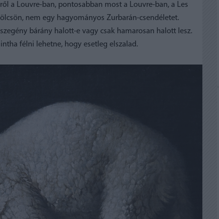
pről a Louvre-ban, pontosabban most a Louvre-ban, a Les
ék kölcsön, nem egy hagyományos Zurbarán-csendéletet.
szegény bárány halott-e vagy csak hamarosan halott lesz.
ntha félni lehetne, hogy esetleg elszalad.