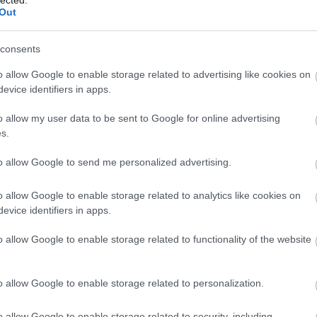
Out
 verejtékkel
Ócseny harasó
Mozart sűrűség
consents
o allow Google to enable storage related to advertising like cookies on
evice identifiers in apps.
o allow my user data to be sent to Google for online advertising
s.
 TRACKBACK CÍME:
to allow Google to send me personalized advertising.
/api/trackback/id/17983184
o allow Google to enable storage related to analytics like cookies on
MENTEK:
evice identifiers in apps.
ói tartalomnak minősülnek, értük a
szolgáltatás technikai
üzemeltetője
gás esetén forduljon a blog szerkesztőjéhez. Részletek a
Felhasználási
o allow Google to enable storage related to functionality of the website
adatvédelmi tájékoztatóban
.
2022.11.20. 09:11:12
o allow Google to enable storage related to personalization.
o allow Google to enable storage related to security, including