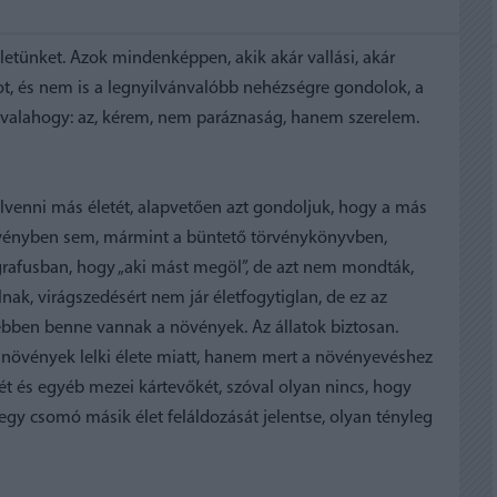
tünket. Azok mindenképpen, akik akár vallási, akár
tot, és nem is a legnyilvánvalóbb nehézségre gondolok, a
 valahogy: az, kérem, nem paráznaság, hanem szerelem.
 Elvenni más életét, alapvetően azt gondoljuk, hogy a más
törvényben sem, mármint a büntető törvénykönyvben,
agrafusban, hogy „aki mást megöl”, de azt nem mondták,
ak, virágszedésért nem jár életfogytiglan, de ez az
ebben benne vannak a növények. Az állatok biztosan.
övények lelki élete miatt, hanem mert a növényevéshez
lókét és egyéb mezei kártevőkét, szóval olyan nincs, hogy
 egy csomó másik élet feláldozását jelentse, olyan tényleg