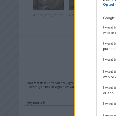
Opted 
Atlasz, hanyatlasz
Gondolatok a házi
Véres
Google 
könyvtárban
I want t
web or d
I want t
purpose
A BEJEGYZÉS
I want 
https://faymiklos.hu
I want t
KOM
web or d
A hozzászólások a
vonatkozó jogszabályok
értelmében felhasznál
semmilyen felelősséget nem vállal, azokat nem ellenőrzi. Kifo
I want t
feltételekben
és az
or app.
gigabursch
I want t
I want t