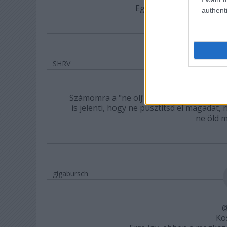
Egyes helyeken a kosoka
authenti
SHRV
Számomra a "ne ölj" parancs túlmutat azo
is jelenti, hogy ne pusztítsd el magadat
ne öld m
gigabursch
Kö