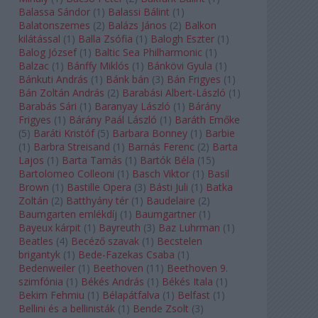
Balassa Sándor
(
1
)
Balassi Bálint
(
1
)
Balatonszemes
(
2
)
Balázs János
(
2
)
Balkon
kilátással
(
1
)
Balla Zsófia
(
1
)
Balogh Eszter
(
1
)
Balog József
(
1
)
Baltic Sea Philharmonic
(
1
)
Balzac
(
1
)
Bánffy Miklós
(
1
)
Bánkövi Gyula
(
1
)
Bánkuti András
(
1
)
Bánk bán
(
3
)
Bán Frigyes
(
1
)
Bán Zoltán András
(
2
)
Barabási Albert-László
(
1
)
Barabás Sári
(
1
)
Baranyay László
(
1
)
Bárány
Frigyes
(
1
)
Bárány Paál László
(
1
)
Baráth Emőke
(
5
)
Baráti Kristóf
(
5
)
Barbara Bonney
(
1
)
Barbie
(
1
)
Barbra Streisand
(
1
)
Barnás Ferenc
(
2
)
Barta
Lajos
(
1
)
Barta Tamás
(
1
)
Bartók Béla
(
15
)
Bartolomeo Colleoni
(
1
)
Basch Viktor
(
1
)
Basil
Brown
(
1
)
Bastille Opera
(
3
)
Básti Juli
(
1
)
Batka
Zoltán
(
2
)
Batthyány tér
(
1
)
Baudelaire
(
2
)
Baumgarten emlékdíj
(
1
)
Baumgartner
(
1
)
Bayeux kárpit
(
1
)
Bayreuth
(
3
)
Baz Luhrman
(
1
)
Beatles
(
4
)
Becéző szavak
(
1
)
Becstelen
brigantyk
(
1
)
Bede-Fazekas Csaba
(
1
)
Bedenweiler
(
1
)
Beethoven
(
11
)
Beethoven 9.
szimfónia
(
1
)
Békés András
(
1
)
Békés Itala
(
1
)
Bekim Fehmiu
(
1
)
Bélapátfalva
(
1
)
Belfast
(
1
)
Bellini és a bellinisták
(
1
)
Bende Zsolt
(
3
)