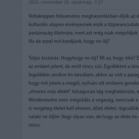
2022. november 20. vasárnap, 7:27
Voltaképpen folyamatos meghasonlásban éljük az éle
kulturális alapon érvényesnek érzik a tízparancsola
paráznaság tilalmára, mert azt még csak megoldjuk
Na de azzal mit kezdjünk, hogy ne ölj?
Teljes kiszúrás. Hogyhogy ne ölj? Mi az, hogy ölni?
az embert jelent, de erről nincs szó. Egyébként a 
legalábbis amikor én tanultam, akkor az volt a par
hogy mit jelent a megöl, nyilván ott emberre gondoln
„elvenni más életét” túlságosan tág meghatározás, 
Mindenesetre nem megoldás a vegaság, nemcsak a n
is rengeteg életet kell elvenni, állati életet, rágcsá
valaki ne öljön. Vagy olyan van, de hogy az élete ne
nincs.