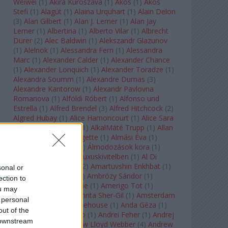
Weiwei
(
1
)
Akira Kuroszava
(
1
)
Ákos
(
1
)
Ákos
Stefi
(
1
)
Alagút
(
1
)
Alaina Urquhart
(
1
)
Alain Delon
(
3
)
Alan Gilbert
(
1
)
Alan J. Lerner
(
1
)
Alan Jay
Lerner
(
1
)
Albertina
(
1
)
Alberto Vilar
(
1
)
Albrecht
Dürer
(
2
)
Alec Baldwin
(
1
)
Alekszandr Glazunov
(
1
)
Alelnök
(
1
)
Alessandra Ferri
(
1
)
Alessandra
Marc
(
1
)
Alexander Calder
(
1
)
Alexander Chance
(
1
)
Alexander Lonquich
(
1
)
Alexander Toradze
(
1
)
Alexandra Soumm
(
1
)
Alexandre Dumas
(
3
)
Alexandre Kantorow
(
1
)
Alexandr Pavlovna
Romanova
(
1
)
Alföldi Róbert
(
1
)
Alfonso und
Estrella
(
1
)
Alfred Brendel
(
3
)
Alfred Hitchcock
(
2
)
Algred Hubay
(
1
)
Alice Harnoncourt
(
1
)
Alice Sara
Ott
(
1
)
Alice Springs
(
1
)
AlkalMáté Trupp
(
1
)
Allan
Clayton
(
1
)
Allen Midgette
(
1
)
Almási Éva
(
1
)
Almásy László Ede
(
1
)
Álmodozások kora
(
1
)
Álomutazó
(
1
)
Álom luxuskivitelben
(
1
)
Al Di
Meola
(
1
)
Amadeus
(
2
)
Amartuvshin Enkhbat
(
1
)
sonal or
Ambroise Thomas
(
1
)
Ambrózy Sándor
(
1
)
ection to
Ambrus Kyri
(
1
)
Amélie
(
1
)
Amerigo Tot
(
1
)
ou may
Amikor Galéria
(
1
)
Amrita Sher-Gil
(
1
)
Amsterdam
 personal
Baroque
(
1
)
Amy Winehouse
(
1
)
Anda Géza
(
1
)
out of the
Andrea del Verrocchio
(
1
)
Andrei Feher
(
1
)
Andrej
 downstream
Tarkovszkij
(
1
)
Andrew Lloyd Webber
(
4
)
Andrew