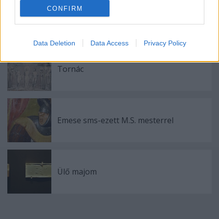
CONFIRM
Az embernél nincs semmi
Data Deletion
Data Access
Privacy Policy
Tornác
Emese sms-ezett M.S. mesterrel
Ülő majom