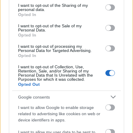
majd vissza, hogy csodálatos élmény volt.
not limited to your visit or usage behaviour. You may click to
I want to opt-out of the Sharing of my
personal data.
grant or deny consent to Google and its third-party tags to
Opted In
use your data for below specified purposes in below Google
consent section.
I want to opt-out of the Sale of my
Personal Data.
Opted In
I want to opt-out of processing my
Personal Data for Targeted Advertising.
Opted In
I want to opt-out of Collection, Use,
Retention, Sale, and/or Sharing of my
Personal Data that Is Unrelated with the
Purposes for which it was collected.
Opted Out
Google consents
I want to allow Google to enable storage
related to advertising like cookies on web or
device identifiers in apps.
I want to allow my user data to be sent to