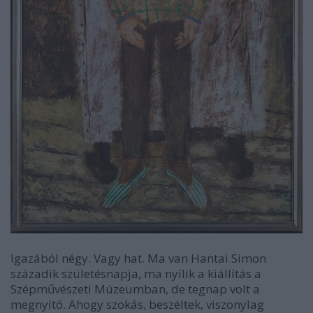
Igazából négy. Vagy hat. Ma van Hantai Simon
századik születésnapja, ma nyílik a kiállítás a
Szépművészeti Múzeumban, de tegnap volt a
megnyitó. Ahogy szokás, beszéltek, viszonylag