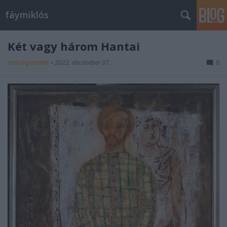
fáymiklós
Két vagy három Hantai
stolzingimalter
•
2022. december 07.
0