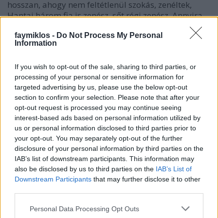
hosszan, ahogy nem feltétlenül szokás, zenéltek,
Hantai három fia is zenész, sőt régi zenész. Annyira
azok, hogy én elég sokáig nem tudtam a csembalista
Pierre Hantairól, hogy „ő a fia”, nyilván gyanús volt,
faymiklos -
Do Not Process My Personal
Information
hogy valakinek Hantai a neve, de az i-n két pont van
(ezt nem tudom leírni, azt hiszem), amitől nem lesz
If you wish to opt-out of the sale, sharing to third parties, or
annyira egyértelműen magyar a szó megjelenése.
processing of your personal or sensitive information for
Persze, azért van a két pont, hogy ki kelljen mondani
targeted advertising by us, please use the below opt-out
az i-t, hogy ne „anté” legyen, hanem legalább „antai”.
section to confirm your selection. Please note that after your
Azért egy kicsit Hantai Simon úgy marad meg
opt-out request is processed you may continue seeing
nekem, hogy „ő az apja”, majdnem mint a klasszikus
interest-based ads based on personal information utilized by
Mendelssohn-helyzetben, ahol a bankár papa, a
us or personal information disclosed to third parties prior to
filozófus és a zeneszerző között azt mondta: fiatalon
your opt-out. You may separately opt-out of the further
az apám fia voltam, mostanra a fiam apja lettem.
disclosure of your personal information by third parties on the
IAB’s list of downstream participants. This information may
A megnyitón tehát zenéltek, hogy hogyan, azt nehéz
also be disclosed by us to third parties on the
IAB’s List of
volna megmondani, mert a múzeum román
Downstream Participants
that may further disclose it to other
csarnoka visszhangzik is, nagyon magas is, a
third parties.
fuvolából fölszállt a hang a magasba, aztán valami
bugyogásként tért onnét vissza. Nem baj, nem is ez
Please note that this website/app uses one or more Google
Personal Data Processing Opt Outs
volt a lényeg. Harminc év múlva úgy emlékezünk
services and may gather and store information including but