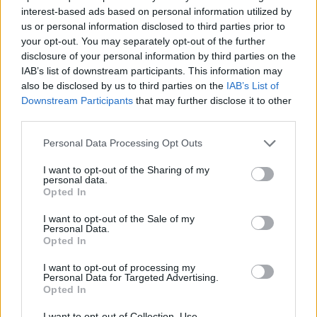
Ahogy róla sem az volna a legszebb portré, ha a
interest-based ads based on personal information utilized by
us or personal information disclosed to third parties prior to
fényképezőgépét fényképezik le.
your opt-out. You may separately opt-out of the further
disclosure of your personal information by third parties on the
IAB’s list of downstream participants. This information may
also be disclosed by us to third parties on the
IAB’s List of
Downstream Participants
that may further disclose it to other
Címkék:
Pelé
Annie Leibovitz
third parties.
Please note that this website/app uses one or more Google
Personal Data Processing Opt Outs
services and may gather and store information including but
not limited to your visit or usage behaviour. You may click to
I want to opt-out of the Sharing of my
Ajánlott bejegyzések:
personal data.
grant or deny consent to Google and its third-party tags to
Opted In
use your data for below specified purposes in below Google
consent section.
I want to opt-out of the Sale of my
Personal Data.
Önfej
Opted In
I want to opt-out of processing my
Personal Data for Targeted Advertising.
Opted In
Vetélkedő társművészetek
I want to opt-out of Collection, Use,