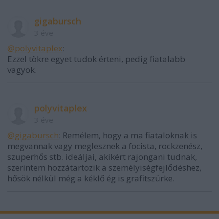
gigabursch
3 éve
@polyvitaplex
:
Ezzel tökre egyet tudok érteni, pedig fiatalabb
vagyok.
polyvitaplex
3 éve
@gigabursch
: Remélem, hogy a ma fiataloknak is
megvannak vagy meglesznek a focista, rockzenész,
szuperhős stb. ideáljai, akikért rajongani tudnak,
szerintem hozzátartozik a személyiségfejlődéshez,
hősök nélkül még a kéklő ég is grafitszürke.