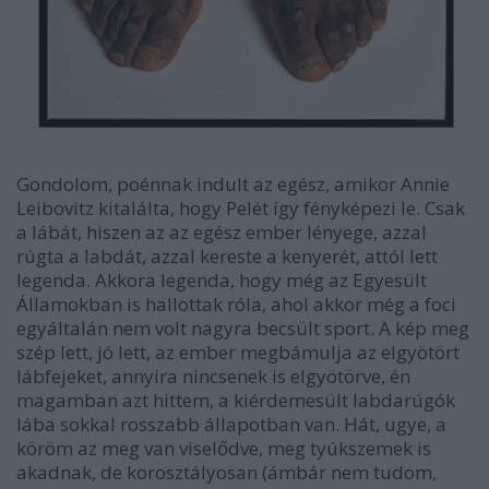
Gondolom, poénnak indult az egész, amikor Annie
Leibovitz kitalálta, hogy Pelét így fényképezi le. Csak
a lábát, hiszen az az egész ember lényege, azzal
rúgta a labdát, azzal kereste a kenyerét, attól lett
legenda. Akkora legenda, hogy még az Egyesült
Államokban is hallottak róla, ahol akkor még a foci
egyáltalán nem volt nagyra becsült sport. A kép meg
szép lett, jó lett, az ember megbámulja az elgyötört
lábfejeket, annyira nincsenek is elgyötörve, én
magamban azt hittem, a kiérdemesült labdarúgók
lába sokkal rosszabb állapotban van. Hát, ugye, a
köröm az meg van viselődve, meg tyúkszemek is
akadnak, de korosztályosan (ámbár nem tudom,