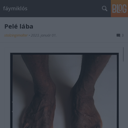
fáymiklós
Pelé lába
stolzingimalter
•
2023. január 01.
3