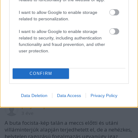
I want to allow Google to enable storage
related to personalization.
I want to allow Google to enable storage
related to security, including authentication
functionality and fraud prevention, and other
user protection.
VAGY
CONFIRM
Data Deletion
Data Access
Privacy Policy
polyvitaplex
3 éve
A buta focista-kép talán a meccs előtti és utáni
villáminterjúk alapján terjedhetett el, de a nehézkes,
helytelen ragozású fogalmazás ugyanúgy igaz