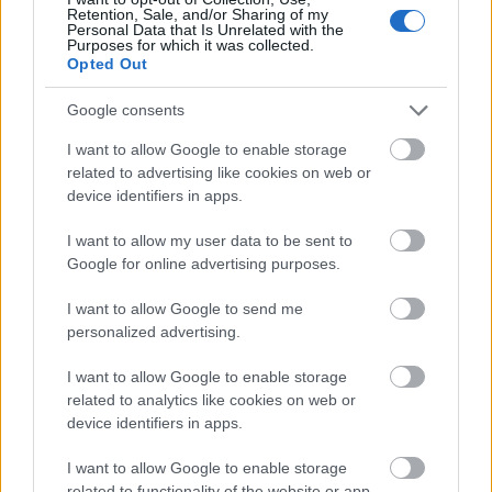
Retention, Sale, and/or Sharing of my
Personal Data that Is Unrelated with the
Purposes for which it was collected.
Opted Out
A megválaszolatlan kérdés
Google consents
I want to allow Google to enable storage
related to advertising like cookies on web or
device identifiers in apps.
Az üllő és a kalapács között
I want to allow my user data to be sent to
Google for online advertising purposes.
I want to allow Google to send me
Odüsszeusz ellenáll
personalized advertising.
I want to allow Google to enable storage
related to analytics like cookies on web or
device identifiers in apps.
Szólj hozzá!
I want to allow Google to enable storage
A hozzászóláshoz be kell lépned!
related to functionality of the website or app.