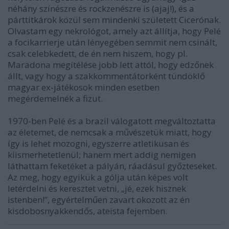
néhány színészre és rockzenészre is (ajaj!), és a
párttitkárok közül sem mindenki született Cicerónak.
Olvastam egy nekrológot, amely azt állítja, hogy Pelé
a focikarrierje után lényegében semmit nem csinált,
csak celebkedett, de én nem hiszem, hogy pl.
Maradona megítélése jobb lett attól, hogy edzőnek
állt, vagy hogy a szakkommentátorként tündöklő
magyar ex-játékosok minden esetben
megérdemelnék a fizut.
1970-ben Pelé és a brazil válogatott megváltoztatta
az életemet, de nemcsak a művészetük miatt, hogy
így is lehet mozogni, egyszerre atletikusan és
kiismerhetetlenül; hanem mert addig nemigen
láthattam feketéket a pályán, ráadásul győzteseket.
Az meg, hogy egyikük a gólja után képes volt
letérdelni és keresztet vetni, „jé, ezek hisznek
istenben!”, egyértelműen zavart okozott az én
kisdobosnyakkendős, ateista fejemben.