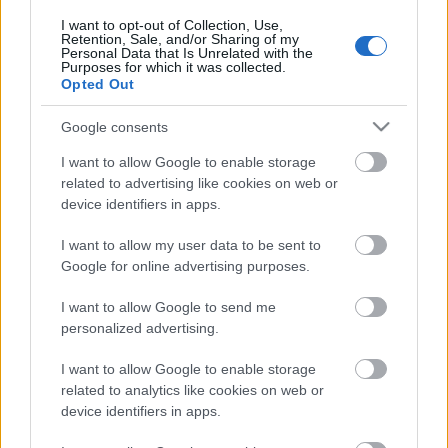
hátra, mint Buffalo Bill A bárányok hallgatnakban”.
Nem nagy szakmai kihívás ezt lefordítani. Bezzeg
I want to opt-out of Collection, Use,
Retention, Sale, and/or Sharing of my
újraolvasni! Vagy egyáltalán: elolvasni.
Personal Data that Is Unrelated with the
Purposes for which it was collected.
Opted Out
Google consents
Címkék:
Alaina Urquhart
I want to allow Google to enable storage
related to advertising like cookies on web or
device identifiers in apps.
I want to allow my user data to be sent to
Ajánlott bejegyzések:
Google for online advertising purposes.
I want to allow Google to send me
personalized advertising.
A megválaszolatlan kérdés
I want to allow Google to enable storage
related to analytics like cookies on web or
device identifiers in apps.
Minden bajszos egyforma