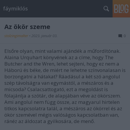
fáymiklós
Az ökör szeme
stolzingimalter
•
2023. január 03.
0
Elsőre olyan, mint valami ajándék a műfordítónak.
Alaina Urquhart könyvének az a címe, hogy The
Butcher and the Wren, lehet sejteni, hogy ez nem a
Háború és béke, de miért ne lehetne színvonalasan is
borzongatni a hátakat? Ráadásul a két szó angolul
szép távolságra van egymástól, a mészáros és a
micsoda? Csalacsattogató, ezt a megoldást is
fölajánlja a szótár, de alapjában véve az ökörszem.
Ami angolul nem függ össze, az magyarul hirtelen
titkos kapcsolatra talál, a mészáros az ökörrel és az
ökör szemével mégis valóságos kapcsolatban van,
ránéz az áldozat a gyilkosára, de menő.