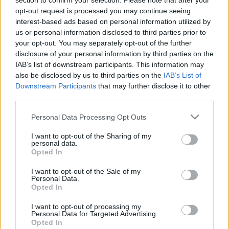
section to confirm your selection. Please note that after your
opt-out request is processed you may continue seeing
interest-based ads based on personal information utilized by
us or personal information disclosed to third parties prior to
your opt-out. You may separately opt-out of the further
disclosure of your personal information by third parties on the
IAB’s list of downstream participants. This information may
also be disclosed by us to third parties on the
IAB’s List of
Downstream Participants
that may further disclose it to other
third parties.
Please note that this website/app uses one or more Google
A könyv csábereje az, hogy a bájos szerző egy
Personal Data Processing Opt Outs
services and may gather and store information including but
kevéssé bájos foglalkozást űzött: boncmester volt,
not limited to your visit or usage behaviour. You may click to
I want to opt-out of the Sharing of my
mielőtt íróvá vált volna. Ennek megfelelően első
personal data.
grant or deny consent to Google and its third-party tags to
kézből van információja arról, hogy néz ki belülről a
Opted In
use your data for below specified purposes in below Google
hullaház, hogyan kell átvágni a bordákat, meg az
consent section.
I want to opt-out of the Sale of my
ehhez hasonló nyalánkságokról. Csakhogy ettől még
Personal Data.
nem válik íróvá az ember, a szöveg és a történet
Opted In
erősen közhelyes, az élményanyag a filmekből
táplálkozik, amit nem is nagyon titkol az író, folyton
I want to opt-out of processing my
Personal Data for Targeted Advertising.
olyan fordulatok vannak benne, hogy „úgy nézett
Opted In