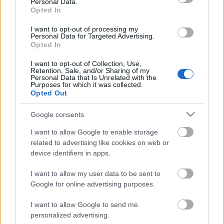
Personal Data.
kiművelt hangok énekelték régen a műveket, nem
Opted In
olyanok, akik egész nap a hangjukat vizsgálták, hogy
megvan-e még. Két évtizeddel később Sting is
I want to opt-out of processing my
Personal Data for Targeted Advertising.
ilyesmivel koncertezett.
Opted In
Egyszer egy tévéműsor szünetében találkoztam vele,
I want to opt-out of Collection, Use,
Retention, Sale, and/or Sharing of my
jól el lehetett vele beszélgetni Dowlandről, és hogy
Personal Data that Is Unrelated with the
mit is jelent a Come again című dalban egy sor.
Purposes for which it was collected.
Opted Out
Aztán átöltözött, fölvette a zöld selyemruházatát,
ment a kamera elé.
Google consents
I want to allow Google to enable storage
related to advertising like cookies on web or
device identifiers in apps.
Címkék:
Benkő Dániel
Bakfark Bálint
I want to allow my user data to be sent to
Google for online advertising purposes.
I want to allow Google to send me
Ajánlott bejegyzések:
personalized advertising.