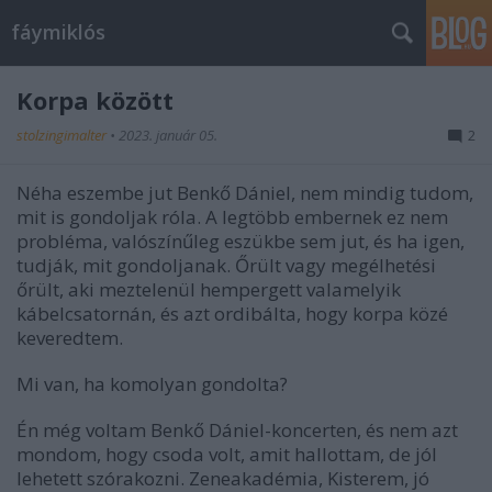
fáymiklós
Korpa között
stolzingimalter
•
2023. január 05.
2
Néha eszembe jut Benkő Dániel, nem mindig tudom,
mit is gondoljak róla. A legtöbb embernek ez nem
probléma, valószínűleg eszükbe sem jut, és ha igen,
tudják, mit gondoljanak. Őrült vagy megélhetési
őrült, aki meztelenül hempergett valamelyik
kábelcsatornán, és azt ordibálta, hogy korpa közé
keveredtem.
Mi van, ha komolyan gondolta?
Én még voltam Benkő Dániel-koncerten, és nem azt
mondom, hogy csoda volt, amit hallottam, de jól
lehetett szórakozni. Zeneakadémia, Kisterem, jó