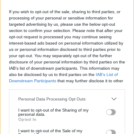
If you wish to opt-out of the sale, sharing to third parties, or
processing of your personal or sensitive information for
targeted advertising by us, please use the below opt-out
section to confirm your selection. Please note that after your
opt-out request is processed you may continue seeing
interest-based ads based on personal information utilized by
us or personal information disclosed to third parties prior to
your opt-out. You may separately opt-out of the further
disclosure of your personal information by third parties on the
IAB’s list of downstream participants. This information may
also be disclosed by us to third parties on the
IAB’s List of
Közben meg ott áll a lemezborítón, kalapban,
Downstream Participants
that may further disclose it to other
bajusszal, mint valami magyar Serpico. Lehetett
third parties.
volna Bakfarkból valami hippi-ikon a hetvenes
Please note that this website/app uses one or more Google
években. Vagy ha Bakfarkból nem, akkor Benkőből.
Personal Data Processing Opt Outs
services and may gather and store information including but
Voltak érdekes ötletei később is. A Reneszánsz pop
not limited to your visit or usage behaviour. You may click to
I want to opt-out of the Sharing of my
vagy az Ötödfélszáz énekek című lemezek, ahol
personal data.
grant or deny consent to Google and its third-party tags to
nemcsak a szép hangúak, de popénekesek is
Opted In
use your data for below specified purposes in below Google
előadtak régi dalokat. Az egészben így volt valami
consent section.
I want to opt-out of the Sale of my
furcsa valóságosság, hiszen nyilván nem a végletekig