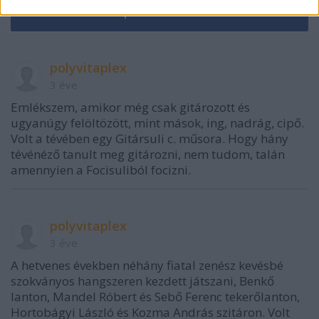
polyvitaplex
3 éve
Emlékszem, amikor még csak gitározott és
ugyanúgy felöltözött, mint mások, ing, nadrág, cipő.
Volt a tévében egy Gitársuli c. műsora. Hogy hány
tévénéző tanult meg gitározni, nem tudom, talán
amennyien a Focisuliból focizni.
polyvitaplex
3 éve
A hetvenes években néhány fiatal zenész kevésbé
szokványos hangszeren kezdett játszani, Benkő
lanton, Mandel Róbert és Sebő Ferenc tekerőlanton,
Hortobágyi László és Kozma András szitáron. Volt