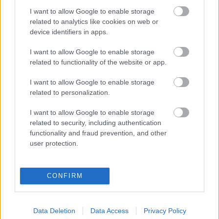
I want to allow Google to enable storage
related to analytics like cookies on web or
A kedvenc Harangozó Teri-lemezem
device identifiers in apps.
I want to allow Google to enable storage
related to functionality of the website or app.
Szólj hozzá!
I want to allow Google to enable storage
related to personalization.
A hozzászóláshoz be kell lépned!
I want to allow Google to enable storage
related to security, including authentication
functionality and fraud prevention, and other
user protection.
CONFIRM
VAGY
Data Deletion
Data Access
Privacy Policy