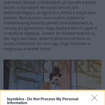
számokat játszott a többiekkel, jól beszélt a dalok
között, aztán bejött két botos táncot járó
művészkollégája, az egyik el is dobta a botját tánc
közben. Nem tudom, nem tudom. Valahol a
szélhámosság határán járkált lantművészként is,
mindig azt gondolom, hogy Bakfark Bálint ügyét ő
rontotta el végképp, amikor föl lehetett fedezni új
(de régi) szerzőket, akkor ő játszotta lemezre az
összes Bakfarkot, de nem úgy, hogy bárkinek is
meghozza a kedvét hozzá.
faymiklos -
Do Not Process My Personal
Information