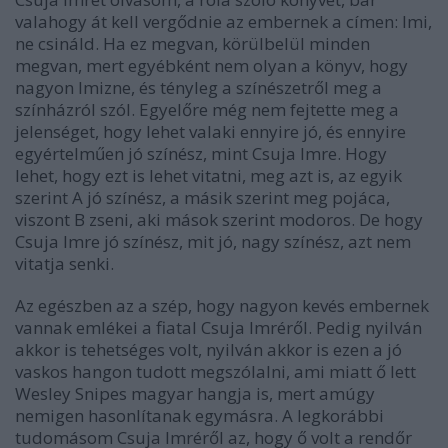
valahogy át kell vergődnie az embernek a címen: Imi,
ne csináld. Ha ez megvan, körülbelül minden
megvan, mert egyébként nem olyan a könyv, hogy
nagyon Imizne, és tényleg a színészetről meg a
színházról szól. Egyelőre még nem fejtette meg a
jelenséget, hogy lehet valaki ennyire jó, és ennyire
egyértelműen jó színész, mint Csuja Imre. Hogy
lehet, hogy ezt is lehet vitatni, meg azt is, az egyik
szerint A jó színész, a másik szerint meg pojáca,
viszont B zseni, aki mások szerint modoros. De hogy
Csuja Imre jó színész, mit jó, nagy színész, azt nem
vitatja senki.
Az egészben az a szép, hogy nagyon kevés embernek
vannak emlékei a fiatal Csuja Imréről. Pedig nyilván
akkor is tehetséges volt, nyilván akkor is ezen a jó
vaskos hangon tudott megszólalni, ami miatt ő lett
Wesley Snipes magyar hangja is, mert amúgy
nemigen hasonlítanak egymásra. A legkorábbi
tudomásom Csuja Imréről az, hogy ő volt a rendőr