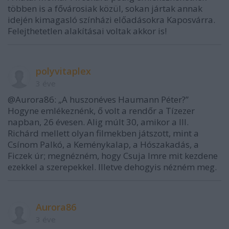
többen is a fővárosiak közül, sokan jártak annak
idején kimagasló színházi előadásokra Kaposvárra.
Felejthetetlen alakításai voltak akkor is!
polyvitaplex
3 éve
@Aurora86: „A huszonéves Haumann Péter?”
Hogyne emlékeznénk, ő volt a rendőr a Tízezer
napban, 26 évesen. Alig múlt 30, amikor a III.
Richárd mellett olyan filmekben játszott, mint a
Csínom Palkó, a Keménykalap, a Hószakadás, a
Ficzek úr; megnézném, hogy Csuja Imre mit kezdene
ezekkel a szerepekkel. Illetve dehogyis nézném meg.
Aurora86
3 éve