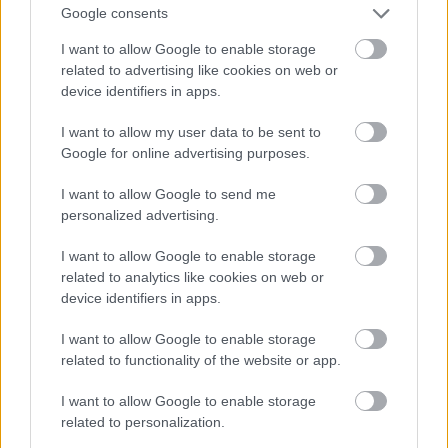
Google consents
VAGY
I want to allow Google to enable storage
related to advertising like cookies on web or
device identifiers in apps.
I want to allow my user data to be sent to
Google for online advertising purposes.
Aurora86
3 éve
I want to allow Google to send me
personalized advertising.
Al Bundy és Torrente.
I want to allow Google to enable storage
Szerintem van ez így, a fiatal Molnár Piroskára
related to analytics like cookies on web or
emlékszik valaki? A huszonéves Haumann Péter?
device identifiers in apps.
Hollósi Frigyes?
I want to allow Google to enable storage
related to functionality of the website or app.
stolzingimalter
I want to allow Google to enable storage
3 éve
related to personalization.
@Aurora86
: molnár piroska abszolút telitalálat.