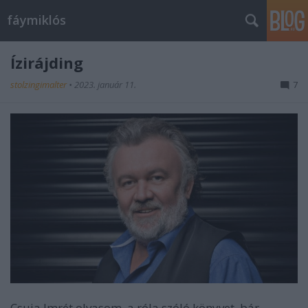
fáymiklós
Ízirájding
stolzingimalter
•
2023. január 11.
7
Csuja Imrét olvasom, a róla szóló könyvet, bár