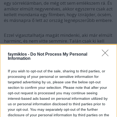
egy sörreklámban, de még ott sem emlékszem rá. És
amikor elmúlt negyvenéves, akkor egyszerre csak azt
kellett mondania egy filmben, hogy ízirájder, öcsém,
és másnapra ő lett az ország legnépszerűbb embere.
Ezzel vigasztalhatja magát mindenki, aki már elmúlt
harminc, és nem vitte semmire. Talán csak ki kell
várni. Bár a tehetség sem árt.
faymiklos -
Do Not Process My Personal
Csuja Imrét meg azóta sem hagyják békén,
Information
mondjad, hogy ízirájder, öcsém, az lesz a
telefoncsengésem. Ő meg mondja. Nem hálátlan
If you wish to opt-out of the sale, sharing to third parties, or
típus.
processing of your personal or sensitive information for
targeted advertising by us, please use the below opt-out
section to confirm your selection. Please note that after your
opt-out request is processed you may continue seeing
interest-based ads based on personal information utilized by
Címkék:
Csuja Imre
us or personal information disclosed to third parties prior to
your opt-out. You may separately opt-out of the further
disclosure of your personal information by third parties on the