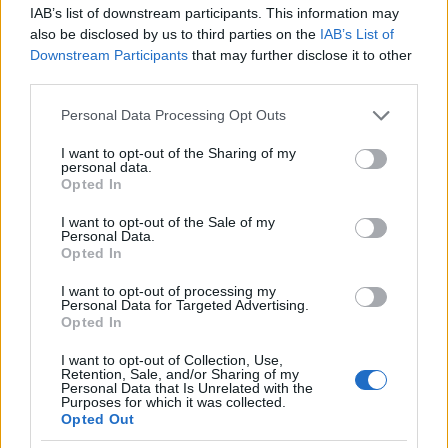
IAB’s list of downstream participants. This information may
also be disclosed by us to third parties on the
IAB’s List of
Ajánlott bejegyzések:
Downstream Participants
that may further disclose it to other
third parties.
Please note that this website/app uses one or more Google
Personal Data Processing Opt Outs
Szunyókafigyelő
services and may gather and store information including but
not limited to your visit or usage behaviour. You may click to
I want to opt-out of the Sharing of my
personal data.
grant or deny consent to Google and its third-party tags to
Opted In
use your data for below specified purposes in below Google
consent section.
I want to opt-out of the Sale of my
Szólj hozzá!
Personal Data.
Opted In
A hozzászóláshoz be kell lépned!
I want to opt-out of processing my
Personal Data for Targeted Advertising.
Opted In
I want to opt-out of Collection, Use,
Retention, Sale, and/or Sharing of my
Personal Data that Is Unrelated with the
Purposes for which it was collected.
Opted Out