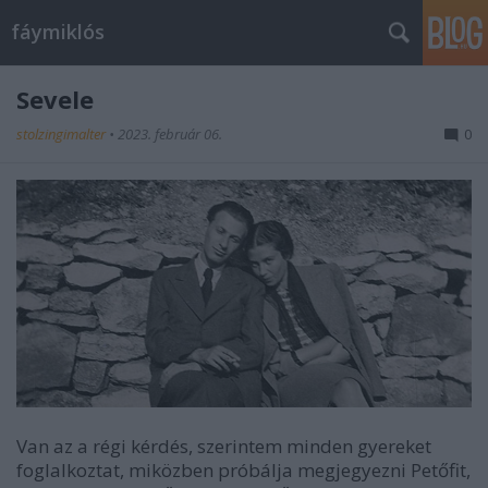
fáymiklós
Sevele
stolzingimalter
•
2023. február 06.
0
Van az a régi kérdés, szerintem minden gyereket
foglalkoztat, miközben próbálja megjegyezni Petőfit,