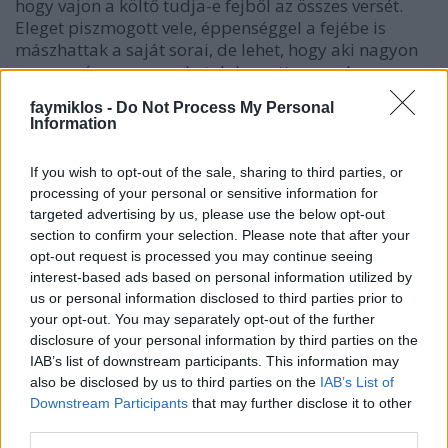
hogy vajon a költő tudja-e fejből az összes versét.
Eleget piszmogott vele, éppenséggel a fejébe is
mászhattak a saját sorai, de lehet, hogy aki nagyon
gyorsan és nagyon sokat dolgozott, az csak
csodálkozik: ezt én írtam? Nahát, de ügyes voltam.
faymiklos -
Do Not Process My Personal
Information
Radnótinál szokott eszembe jutni, van az a Sebő
Ferenc által közismertté tett Horatius, Radnóti-
If you wish to opt-out of the sale, sharing to third parties, or
fordítás, a Lydiához, Kibékülés címmel is ismert. Az
processing of your personal or sensitive information for
utolsó sora az, hogy csak véled tudok én halni is élni
targeted advertising by us, please use the below opt-out
is. A trükk egyszerű, megfordítja a mondást, hogy se
section to confirm your selection. Please note that after your
élni, se halni nem tud nélküle, és tagadásból
opt-out request is processed you may continue seeing
állítássá teszi, így erősebb a szerelem.
interest-based ads based on personal information utilized by
us or personal information disclosed to third parties prior to
your opt-out. You may separately opt-out of the further
Igazából arra volnék kíváncsi, de nyilván
disclosure of your personal information by third parties on the
megoldhatatlan a kérdés, hogy eszébe jutott-e
IAB’s list of downstream participants. This information may
Radnótinak a saját utolsó sora, amikor valamivel
also be disclosed by us to third parties on the
IAB’s List of
később a fogolytáborban, sort sor alá tapogatva a
Downstream Participants
that may further disclose it to other
sötétben, ékezetek nélkül írja a Hetedik eclogát.
third parties.
Másik latin költő a minta, Horatius helyett Vergilius,