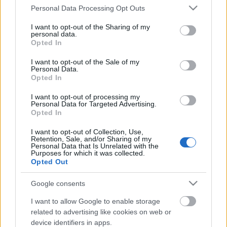
de amikor az utolsó sorhoz ér, megint ez jut az
Please note that this website/app uses one or more Google
Personal Data Processing Opt Outs
eszébe. Csak most meg sem fordítja, illetve
services and may gather and store information including but
megfordítja, de csak a sorrendet, „nem tudok én
not limited to your visit or usage behaviour. You may click to
I want to opt-out of the Sharing of my
personal data.
meghalni se, élni se nélküled immár”. Tudjuk, amit ő
grant or deny consent to Google and its third-party tags to
Opted In
még nem, tudjuk, mit jelent: meghalni és nélküle.
use your data for below specified purposes in below Google
consent section.
I want to opt-out of the Sale of my
Personal Data.
Opted In
I want to opt-out of processing my
Címkék:
Radnóti Miklós
Personal Data for Targeted Advertising.
Opted In
I want to opt-out of Collection, Use,
Retention, Sale, and/or Sharing of my
Personal Data that Is Unrelated with the
Purposes for which it was collected.
Ajánlott bejegyzések:
Opted Out
Google consents
Utóvers
I want to allow Google to enable storage
related to advertising like cookies on web or
device identifiers in apps.