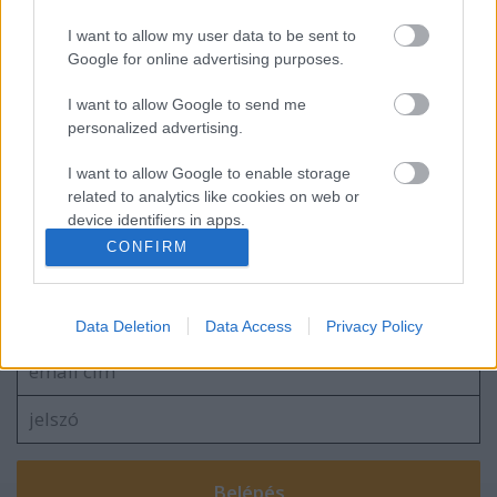
I want to allow my user data to be sent to
Sárral kevert vér
Google for online advertising purposes.
I want to allow Google to send me
personalized advertising.
Élve vagy halva
I want to allow Google to enable storage
related to analytics like cookies on web or
device identifiers in apps.
CONFIRM
I want to allow Google to enable storage
Szólj hozzá!
related to functionality of the website or app.
A hozzászóláshoz be kell lépned!
Data Deletion
Data Access
Privacy Policy
I want to allow Google to enable storage
related to personalization.
I want to allow Google to enable storage
related to security, including authentication
functionality and fraud prevention, and other
user protection.