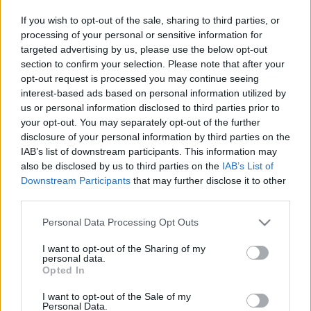
megteszi, még alig ültünk le, még nem vagyunk itt
fejben, még van, aki épp a mobilját kapcsolja ki,
If you wish to opt-out of the sale, sharing to third parties, or
addig menjen valami, mielőtt elkezdődnének a
processing of your personal or sensitive information for
komolyabb dolgok. És Dohnányi tényleg ennek
targeted advertising by us, please use the below opt-out
megfelelően funkcionál, tényleg mennyire profi, de
section to confirm your selection. Please note that after your
mintha épp a lényeget nem értené. Hogy, mondjuk,
opt-out request is processed you may continue seeing
ha népi elemek vannak a szimfonikus tételben, az
interest-based ads based on personal information utilized by
nem azért van, hogy legyen benne egy kis szín,
us or personal information disclosed to third parties prior to
hanem hogy mélyebbre ássunk a saját lelkünkbe,
your opt-out. You may separately opt-out of the further
disclosure of your personal information by third parties on the
hogy valami új közösség jöjjön létre, hogy a hangok
IAB’s list of downstream participants. This information may
valami nemzeti vagy nemzeten túli zenei
also be disclosed by us to third parties on the
IAB’s List of
tudatalattiból érkezzenek.
Downstream Participants
that may further disclose it to other
third parties.
Mondjuk ez is lehet hülyeség.
Please note that this website/app uses one or more Google
Personal Data Processing Opt Outs
services and may gather and store information including but
Dohnányi azonban mintha az egészet csak valami
not limited to your visit or usage behaviour. You may click to
I want to opt-out of the Sharing of my
zeneszerzői ötletességnek érzékelné, nem is új
personal data.
grant or deny consent to Google and its third-party tags to
elemnek, mintha Brahms és Smetana hagyományait
Opted In
use your data for below specified purposes in below Google
folytatná, amit divatba hozott a két kolléga Bartók és
consent section.
I want to opt-out of the Sale of my
Kodály, és ha nekik bejön, akkor neki ugyan miért
Personal Data.