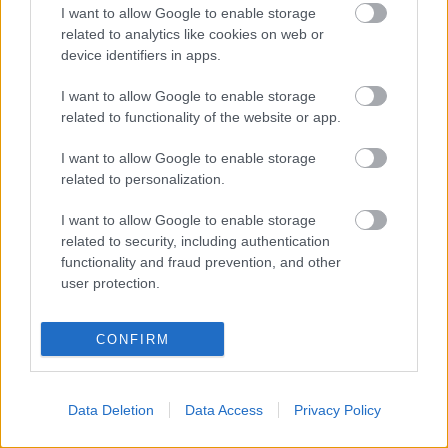
Éljenek a nem normálisok!
I want to allow Google to enable storage
related to analytics like cookies on web or
device identifiers in apps.
I want to allow Google to enable storage
Iván és Igor
related to functionality of the website or app.
I want to allow Google to enable storage
related to personalization.
I want to allow Google to enable storage
Fejtágító
related to security, including authentication
functionality and fraud prevention, and other
user protection.
Sibeliusra várva
CONFIRM
Data Deletion
Data Access
Privacy Policy
Szólj hozzá!