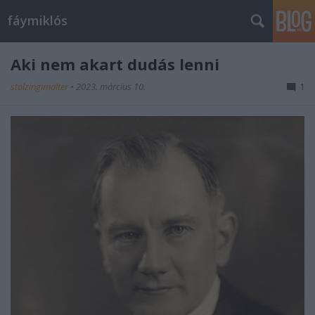
fáymiklós
Aki nem akart dudás lenni
stolzingimalter
•
2023. március 10.
1