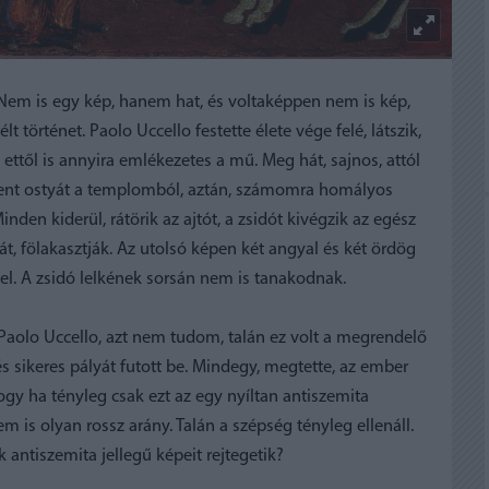
. Nem is egy kép, hanem hat, és voltaképpen nem is kép,
t történet. Paolo Uccello festette élete vége felé, látszik,
ettől is annyira emlékezetes a mű. Meg hát, sajnos, attól
 szent ostyát a templomból, aztán, számomra homályos
inden kiderül, rátörik az ajtót, a zsidót kivégzik az egész
át, fölakasztják. Az utolsó képen két angyal és két ördög
el. A zsidó lelkének sorsán nem is tanakodnak.
 Paolo Uccello, azt nem tudom, talán ez volt a megrendelő
és sikeres pályát futott be. Mindegy, megtette, az ember
ogy ha tényleg csak ezt az egy nyíltan antiszemita
m is olyan rossz arány. Talán a szépség tényleg ellenáll.
k antiszemita jellegű képeit rejtegetik?