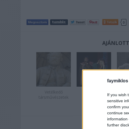
Tetszik
0
AJÁNLOTT
faymiklos
Vetélkedő
Operában
Újra
If you wish 
társművészetek
énekelni
sensitive in
confirm you
continue se
information 
further disc