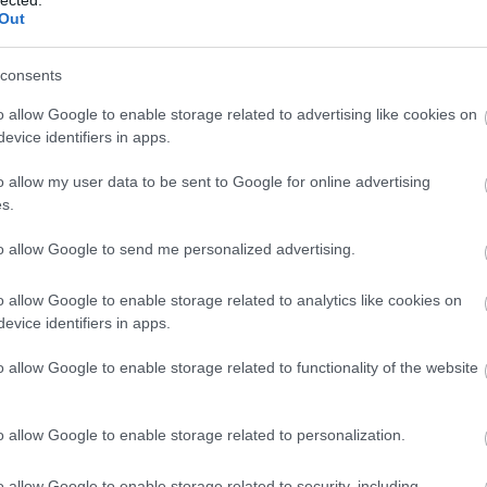
 hogy nem is kell érteni, a vérvádak kezdeti
Out
t minden olyan olajozottan, rutinszerűen,
, és csak a későbbi századokban alakultak ki a
ártatlan gyermekből és villogó szemű sakterból
consents
kott szabvány
o allow Google to enable storage related to advertising like cookies on
evice identifiers in apps.
Válasz erre
o allow my user data to be sent to Google for online advertising
s.
to allow Google to send me personalized advertising.
o allow Google to enable storage related to analytics like cookies on
evice identifiers in apps.
o allow Google to enable storage related to functionality of the website
o allow Google to enable storage related to personalization.
o allow Google to enable storage related to security, including