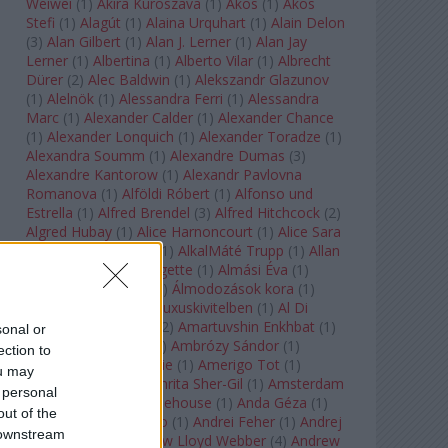
Weiwei
(
1
)
Akira Kuroszava
(
1
)
Ákos
(
1
)
Ákos
Stefi
(
1
)
Alagút
(
1
)
Alaina Urquhart
(
1
)
Alain Delon
(
3
)
Alan Gilbert
(
1
)
Alan J. Lerner
(
1
)
Alan Jay
Lerner
(
1
)
Albertina
(
1
)
Alberto Vilar
(
1
)
Albrecht
Dürer
(
2
)
Alec Baldwin
(
1
)
Alekszandr Glazunov
(
1
)
Alelnök
(
1
)
Alessandra Ferri
(
1
)
Alessandra
Marc
(
1
)
Alexander Calder
(
1
)
Alexander Chance
(
1
)
Alexander Lonquich
(
1
)
Alexander Toradze
(
1
)
Alexandra Soumm
(
1
)
Alexandre Dumas
(
3
)
Alexandre Kantorow
(
1
)
Alexandr Pavlovna
Romanova
(
1
)
Alföldi Róbert
(
1
)
Alfonso und
Estrella
(
1
)
Alfred Brendel
(
3
)
Alfred Hitchcock
(
2
)
Algred Hubay
(
1
)
Alice Harnoncourt
(
1
)
Alice Sara
Ott
(
1
)
Alice Springs
(
1
)
AlkalMáté Trupp
(
1
)
Allan
Clayton
(
1
)
Allen Midgette
(
1
)
Almási Éva
(
1
)
Almásy László Ede
(
1
)
Álmodozások kora
(
1
)
Álomutazó
(
1
)
Álom luxuskivitelben
(
1
)
Al Di
Meola
(
1
)
Amadeus
(
2
)
Amartuvshin Enkhbat
(
1
)
sonal or
Ambroise Thomas
(
1
)
Ambrózy Sándor
(
1
)
ection to
Ambrus Kyri
(
1
)
Amélie
(
1
)
Amerigo Tot
(
1
)
ou may
Amikor Galéria
(
1
)
Amrita Sher-Gil
(
1
)
Amsterdam
 personal
Baroque
(
1
)
Amy Winehouse
(
1
)
Anda Géza
(
1
)
out of the
Andrea del Verrocchio
(
1
)
Andrei Feher
(
1
)
Andrej
 downstream
Tarkovszkij
(
1
)
Andrew Lloyd Webber
(
4
)
Andrew