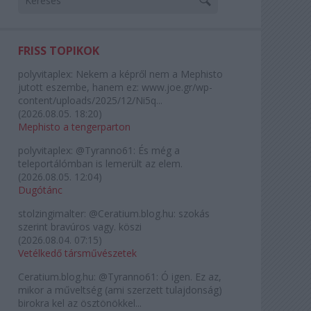
FRISS TOPIKOK
polyvitaplex:
Nekem a képről nem a Mephisto
jutott eszembe, hanem ez: www.joe.gr/wp-
content/uploads/2025/12/Ni5q...
(
2026.08.05. 18:20
)
Mephisto a tengerparton
polyvitaplex:
@Tyranno61: És még a
teleportálómban is lemerült az elem.
(
2026.08.05. 12:04
)
Dugótánc
stolzingimalter:
@Ceratium.blog.hu: szokás
szerint bravúros vagy. köszi
(
2026.08.04. 07:15
)
Vetélkedő társművészetek
Ceratium.blog.hu:
@Tyranno61: Ó igen. Ez az,
mikor a műveltség (ami szerzett tulajdonság)
birokra kel az ösztönökkel...