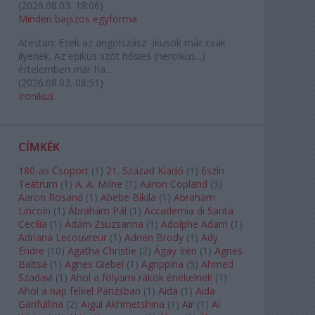
(
2026.08.03. 18:06
)
Minden bajszos egyforma
Atestan:
Ezek az angolszász -ikusok már csak
ilyenek. Az epikus szót hősies (heroikus...)
értelemben már ha...
(
2026.08.03. 08:51
)
Ironikus
CÍMKÉK
180-as Csoport
(
1
)
21. Század Kiadó
(
1
)
6szín
Teátrum
(
1
)
A. A. Milne
(
1
)
Aaron Copland
(
3
)
Aaron Rosand
(
1
)
Abebe Bikila
(
1
)
Abraham
Lincoln
(
1
)
Ábrahám Pál
(
1
)
Accademia di Santa
Cecilia
(
1
)
Ádám Zsuzsanna
(
1
)
Adolphe Adam
(
1
)
Adriana Lecouvreur
(
1
)
Adrien Brody
(
1
)
Ady
Endre
(
10
)
Agatha Christie
(
2
)
Ágay Irén
(
1
)
Agnes
Baltsa
(
1
)
Agnes Giebel
(
1
)
Agrippina
(
5
)
Ahmed
Szadavi
(
1
)
Ahol a folyami rákok énekelnek
(
1
)
Ahol a nap felkel Párizsban
(
1
)
Aida
(
1
)
Aida
Garifullina
(
2
)
Aigul Akhmetshina
(
1
)
Air
(
1
)
Ai