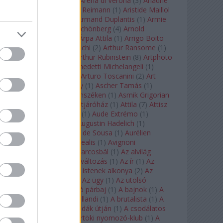
Arcangelo Corelli
(
1
)
Arena di Verona
(
3
)
Ariadne
auf Naxos
(
1
)
Aribert Reimann
(
1
)
Aristide Maillol
(
3
)
Arleen Auger
(
1
)
Armand Duplantis
(
1
)
Armie
Hammer
(
1
)
Arnold Schönberg
(
4
)
Arnold
Schwarzenegger
(
2
)
Árpa Attila
(
1
)
Arrigo Boito
(
2
)
Artemisia Gentileschi
(
2
)
Arthur Ransome
(
1
)
Arthur Rimbaud
(
1
)
Arthur Rubinstein
(
8
)
Artphoto
Galéria
(
1
)
Arturo Benedetti Michelangeli
(
1
)
Arturo Di Modica
(
1
)
Arturo Toscanini
(
2
)
Art
Garfunkel
(
1
)
Art Shay
(
1
)
Ascher Tamás
(
1
)
Ascher Tamás Háromszéken
(
1
)
Asmik Grigorian
(
2
)
Asteroid City
(
1
)
Átjáróház
(
1
)
Attila
(
7
)
Attisz
(
1
)
Aubrey Beardsley
(
1
)
Aude Extrémo
(
1
)
Audrey Hepburn
(
1
)
Augustin Hadelich
(
1
)
Aurelianus
(
1
)
Aurelia de Sousa
(
1
)
Aurélien
Pascal
(
1
)
Aurora borealis
(
1
)
Avignoni
szerelmesek
(
1
)
Az álarcosbál
(
1
)
Az alvilág
professzora
(
1
)
Az átváltozás
(
1
)
Az ír
(
1
)
Az
isenheimi oltár
(
1
)
Az istenek alkonya
(
2
)
Az
olvasás éjszakája
(
1
)
Az ügy
(
1
)
Az utolsó
mohikán
(
2
)
Az utolsó párbaj
(
1
)
A bajnok
(
1
)
A
bálna
(
1
)
A bolygó hollandi
(
1
)
A brutalista
(
1
)
A
Chorus Line
(
1
)
A csodák útján
(
1
)
A csodálatos
mandarin
(
1
)
A csütörtöki nyomozó-klub
(
1
)
A