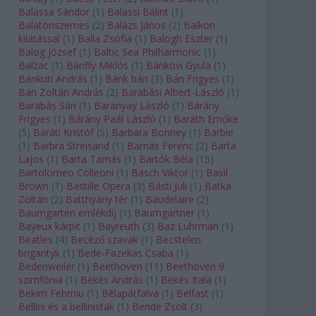
Balassa Sándor
(
1
)
Balassi Bálint
(
1
)
Balatonszemes
(
2
)
Balázs János
(
2
)
Balkon
kilátással
(
1
)
Balla Zsófia
(
1
)
Balogh Eszter
(
1
)
Balog József
(
1
)
Baltic Sea Philharmonic
(
1
)
Balzac
(
1
)
Bánffy Miklós
(
1
)
Bánkövi Gyula
(
1
)
Bánkuti András
(
1
)
Bánk bán
(
3
)
Bán Frigyes
(
1
)
Bán Zoltán András
(
2
)
Barabási Albert-László
(
1
)
Barabás Sári
(
1
)
Baranyay László
(
1
)
Bárány
Frigyes
(
1
)
Bárány Paál László
(
1
)
Baráth Emőke
(
5
)
Baráti Kristóf
(
5
)
Barbara Bonney
(
1
)
Barbie
(
1
)
Barbra Streisand
(
1
)
Barnás Ferenc
(
2
)
Barta
Lajos
(
1
)
Barta Tamás
(
1
)
Bartók Béla
(
15
)
Bartolomeo Colleoni
(
1
)
Basch Viktor
(
1
)
Basil
Brown
(
1
)
Bastille Opera
(
3
)
Básti Juli
(
1
)
Batka
Zoltán
(
2
)
Batthyány tér
(
1
)
Baudelaire
(
2
)
Baumgarten emlékdíj
(
1
)
Baumgartner
(
1
)
Bayeux kárpit
(
1
)
Bayreuth
(
3
)
Baz Luhrman
(
1
)
Beatles
(
4
)
Becéző szavak
(
1
)
Becstelen
brigantyk
(
1
)
Bede-Fazekas Csaba
(
1
)
Bedenweiler
(
1
)
Beethoven
(
11
)
Beethoven 9.
szimfónia
(
1
)
Békés András
(
1
)
Békés Itala
(
1
)
Bekim Fehmiu
(
1
)
Bélapátfalva
(
1
)
Belfast
(
1
)
Bellini és a bellinisták
(
1
)
Bende Zsolt
(
3
)