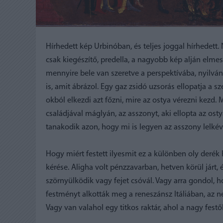
Hírhedett kép Urbinóban, és teljes joggal hírhedett
csak kiegészítő, predella, a nagyobb kép alján elmesél
mennyire bele van szeretve a perspektívába, nyilván 
is, amit ábrázol. Egy gaz zsidó uzsorás ellopatja a
okból elkezdi azt főzni, mire az ostya vérezni kezd. M
családjával máglyán, az asszonyt, aki ellopta az osty
tanakodik azon, hogy mi is legyen az asszony lelkév
Hogy miért festett ilyesmit ez a különben oly derék
kérése. Aligha volt pénzzavarban, hetven körül járt, 
szörnyülködik vagy fejet csóvál. Vagy arra gondol, h
festményt alkották meg a reneszánsz Itáliában, az ne
Vagy van valahol egy titkos raktár, ahol a nagy festő