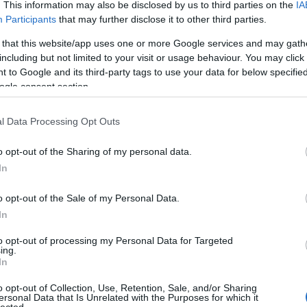
. This information may also be disclosed by us to third parties on the
IA
 TRACKBACK CÍME:
Participants
that may further disclose it to other third parties.
/api/trackback/id/18073708
 that this website/app uses one or more Google services and may gath
including but not limited to your visit or usage behaviour. You may click 
MENTEK:
 to Google and its third-party tags to use your data for below specifi
ogle consent section.
ói tartalomnak minősülnek, értük a
szolgáltatás technikai
üzemeltetője
gás esetén forduljon a blog szerkesztőjéhez. Részletek a
Felhasználási
adatvédelmi tájékoztatóban
.
l Data Processing Opt Outs
2023.03.17. 22:15:03
o opt-out of the Sharing of my personal data.
In
s divat volt a PC.
o opt-out of the Sale of my Personal Data.
In
to opt-out of processing my Personal Data for Targeted
Válasz erre
ing.
In
2023.03.17. 23:33:34
o opt-out of Collection, Use, Retention, Sale, and/or Sharing
ersonal Data that Is Unrelated with the Purposes for which it
lected.