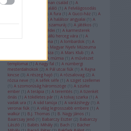
doktor úr
(
1
)
A Fabelman család
(
1
)
A
félkegyelmű
(
1
)
A feltaláló
(
1
)
A Felvilágosodás
Korának Zenekara
(
1
)
A fura
(
1
)
A Gucci-ház
(
1
)
A
Hail Mary-küldetés
(
1
)
A halálsor angyalai
(
1
)
A
halott város
(
1
)
A hét szamuráj
(
1
)
A játékos
(
1
)
A karmeliták párbeszédei
(
1
)
A karmesterek
alkonya
(
1
)
A kékszakállú herceg vára
(
1
)
A
keresztapa
(
1
)
A korona
(
1
)
A lombardok
(
1
)
A
magányos lovas
(
1
)
A Magyar Nyelv Múzeuma
(
1
)
A Magyar Zene Háza
(
1
)
A Mars Klub
(
1
)
A
menekülő ember
(
1
)
A múmia
(
1
)
A művészet
templomai
(
1
)
A nagy fal
(
1
)
A nürnbergi
mesterdalnokok
(
2
)
A Pál utcai fiúk
(
1
)
A Rajna
kincse
(
3
)
A részeg hajó
(
1
)
A rózsalovag
(
2
)
A
rózsa neve
(
1
)
A séfek séfe
(
1
)
A sziget szellemei
(
1
)
A szomorúság háromszöge
(
1
)
A szürke
ember
(
1
)
A terápia
(
1
)
A teremtés
(
1
)
A tizenkét
óriás
(
1
)
A tökéletes pár
(
1
)
A tolvaj szarka
(
1
)
A
vadak ura
(
1
)
A vád tanúja
(
1
)
A varázshegy
(
1
)
A
veronai fiúk
(
1
)
A világ legrosszabb embere
(
1
)
A
walkür
(
1
)
B.J. Thomas
(
1
)
B. Nagy János
(
1
)
Baarcsay Jenő
(
1
)
Babarczy Eszter
(
2
)
Babarczy
László
(
1
)
Babits Mihály
(
6
)
Bach
(
1
)
Bächer
Mihály
(
1
)
Bacsó Péter
(
2
)
Bakfark Bálint
(
1
)