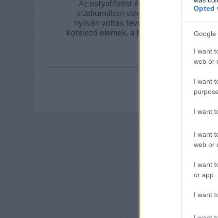
Az ostyafőzést én sem értem, de lehet,
Opted 
stádiumában valószínűleg még nem men
nyilván voltak tévutak, elvetett ötletek
kötelező elemek, a húsvét közeledtéből, 
Google 
összera
I want t
web or d
I want t
purpose
I want 
I want t
web or d
I want t
or app.
I want t
I want t