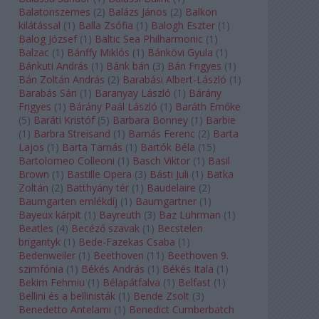
Balatonszemes
(
2
)
Balázs János
(
2
)
Balkon
kilátással
(
1
)
Balla Zsófia
(
1
)
Balogh Eszter
(
1
)
Balog József
(
1
)
Baltic Sea Philharmonic
(
1
)
Balzac
(
1
)
Bánffy Miklós
(
1
)
Bánkövi Gyula
(
1
)
Bánkuti András
(
1
)
Bánk bán
(
3
)
Bán Frigyes
(
1
)
Bán Zoltán András
(
2
)
Barabási Albert-László
(
1
)
Barabás Sári
(
1
)
Baranyay László
(
1
)
Bárány
Frigyes
(
1
)
Bárány Paál László
(
1
)
Baráth Emőke
(
5
)
Baráti Kristóf
(
5
)
Barbara Bonney
(
1
)
Barbie
(
1
)
Barbra Streisand
(
1
)
Barnás Ferenc
(
2
)
Barta
Lajos
(
1
)
Barta Tamás
(
1
)
Bartók Béla
(
15
)
Bartolomeo Colleoni
(
1
)
Basch Viktor
(
1
)
Basil
Brown
(
1
)
Bastille Opera
(
3
)
Básti Juli
(
1
)
Batka
Zoltán
(
2
)
Batthyány tér
(
1
)
Baudelaire
(
2
)
Baumgarten emlékdíj
(
1
)
Baumgartner
(
1
)
Bayeux kárpit
(
1
)
Bayreuth
(
3
)
Baz Luhrman
(
1
)
Beatles
(
4
)
Becéző szavak
(
1
)
Becstelen
brigantyk
(
1
)
Bede-Fazekas Csaba
(
1
)
Bedenweiler
(
1
)
Beethoven
(
11
)
Beethoven 9.
szimfónia
(
1
)
Békés András
(
1
)
Békés Itala
(
1
)
Bekim Fehmiu
(
1
)
Bélapátfalva
(
1
)
Belfast
(
1
)
Bellini és a bellinisták
(
1
)
Bende Zsolt
(
3
)
Benedetto Antelami
(
1
)
Benedict Cumberbatch