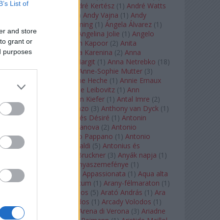
B’s List of
André Chenier
(
1
)
André Kertész
(
1
)
André Watts
(
1
)
Andris Nelsons
(
2
)
Andy Vajna
(
1
)
Andy
Warhol
(
3
)
Anette Bening
(
1
)
Ángela Álvarez
(
1
)
er and store
Angela Lansbury
(
1
)
Angelina Jolie
(
1
)
Angelo
to grant or
Badalamenti
(
1
)
Anish Kapoor
(
2
)
Anita
ed purposes
Rachvelishvili
(
2
)
Anna Karenina
(
2
)
Anna
Karenyina
(
4
)
Anna Margit
(
1
)
Anna Netrebko
(
18
)
Anna Vinnitskaya
(
1
)
Anne-Sophie Mutter
(
3
)
Anner Bylsma
(
1
)
Anne Heche
(
1
)
Annie Ernaux
(
1
)
Annie Hall
(
1
)
Annie Leibovitz
(
1
)
Ann
Napolitano
(
1
)
Anselm Kiefer
(
1
)
Antal Imre
(
2
)
Anthony Roth Costanzo
(
3
)
Anthony van Dyck
(
1
)
Antinous
(
2
)
Antoine és Désiré
(
1
)
Antonin
Dvorák
(
3
)
Antonio Canova
(
2
)
Antonio
Margheriti
(
1
)
Antonio Pappano
(
1
)
Antonio
Salieri
(
1
)
Antonio Vivaldi
(
5
)
Antonius és
Kleopátra
(
1
)
Anton Bruckner
(
3
)
Anyák napja
(
1
)
Anyám tyúkja 2
(
1
)
Anyaszemefénye
(
1
)
Apokalipszis most
(
1
)
Appassionata
(
1
)
Aqua alta
(
1
)
Aquileia
(
1
)
Aquincum
(
1
)
Arany-félmaraton
(
1
)
Aranytíz
(
1
)
Arany János
(
5
)
Arató András
(
1
)
Ara
Pacis
(
1
)
Arcadi Volodos
(
1
)
Arcady Volodos
(
1
)
Arcangelo Corelli
(
1
)
Arena di Verona
(
3
)
Ariadne