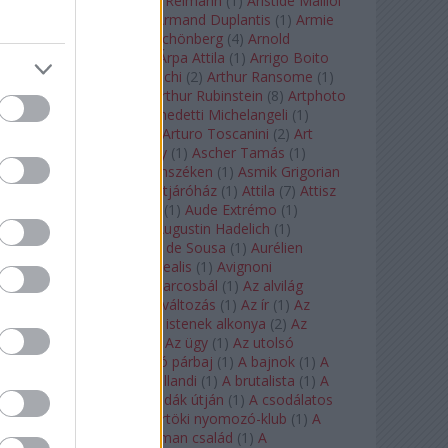
auf Naxos
(
1
)
Aribert Reimann
(
1
)
Aristide Maillol
(
3
)
Arleen Auger
(
1
)
Armand Duplantis
(
1
)
Armie
Hammer
(
1
)
Arnold Schönberg
(
4
)
Arnold
Schwarzenegger
(
2
)
Árpa Attila
(
1
)
Arrigo Boito
(
2
)
Artemisia Gentileschi
(
2
)
Arthur Ransome
(
1
)
Arthur Rimbaud
(
1
)
Arthur Rubinstein
(
8
)
Artphoto
Galéria
(
1
)
Arturo Benedetti Michelangeli
(
1
)
Arturo Di Modica
(
1
)
Arturo Toscanini
(
2
)
Art
Garfunkel
(
1
)
Art Shay
(
1
)
Ascher Tamás
(
1
)
Ascher Tamás Háromszéken
(
1
)
Asmik Grigorian
(
2
)
Asteroid City
(
1
)
Átjáróház
(
1
)
Attila
(
7
)
Attisz
(
1
)
Aubrey Beardsley
(
1
)
Aude Extrémo
(
1
)
Audrey Hepburn
(
1
)
Augustin Hadelich
(
1
)
Aurelianus
(
1
)
Aurelia de Sousa
(
1
)
Aurélien
Pascal
(
1
)
Aurora borealis
(
1
)
Avignoni
szerelmesek
(
1
)
Az álarcosbál
(
1
)
Az alvilág
professzora
(
1
)
Az átváltozás
(
1
)
Az ír
(
1
)
Az
isenheimi oltár
(
1
)
Az istenek alkonya
(
2
)
Az
olvasás éjszakája
(
1
)
Az ügy
(
1
)
Az utolsó
mohikán
(
2
)
Az utolsó párbaj
(
1
)
A bajnok
(
1
)
A
bálna
(
1
)
A bolygó hollandi
(
1
)
A brutalista
(
1
)
A
Chorus Line
(
1
)
A csodák útján
(
1
)
A csodálatos
mandarin
(
1
)
A csütörtöki nyomozó-klub
(
1
)
A
doktor úr
(
1
)
A Fabelman család
(
1
)
A