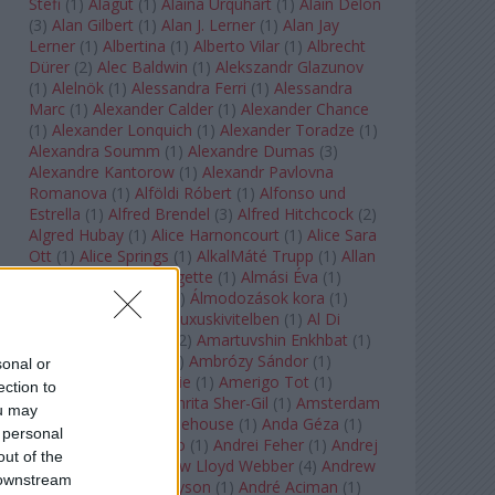
Stefi
(
1
)
Alagút
(
1
)
Alaina Urquhart
(
1
)
Alain Delon
(
3
)
Alan Gilbert
(
1
)
Alan J. Lerner
(
1
)
Alan Jay
Lerner
(
1
)
Albertina
(
1
)
Alberto Vilar
(
1
)
Albrecht
Dürer
(
2
)
Alec Baldwin
(
1
)
Alekszandr Glazunov
(
1
)
Alelnök
(
1
)
Alessandra Ferri
(
1
)
Alessandra
Marc
(
1
)
Alexander Calder
(
1
)
Alexander Chance
(
1
)
Alexander Lonquich
(
1
)
Alexander Toradze
(
1
)
Alexandra Soumm
(
1
)
Alexandre Dumas
(
3
)
Alexandre Kantorow
(
1
)
Alexandr Pavlovna
Romanova
(
1
)
Alföldi Róbert
(
1
)
Alfonso und
Estrella
(
1
)
Alfred Brendel
(
3
)
Alfred Hitchcock
(
2
)
Algred Hubay
(
1
)
Alice Harnoncourt
(
1
)
Alice Sara
Ott
(
1
)
Alice Springs
(
1
)
AlkalMáté Trupp
(
1
)
Allan
Clayton
(
1
)
Allen Midgette
(
1
)
Almási Éva
(
1
)
Almásy László Ede
(
1
)
Álmodozások kora
(
1
)
Álomutazó
(
1
)
Álom luxuskivitelben
(
1
)
Al Di
Meola
(
1
)
Amadeus
(
2
)
Amartuvshin Enkhbat
(
1
)
Ambroise Thomas
(
1
)
Ambrózy Sándor
(
1
)
sonal or
Ambrus Kyri
(
1
)
Amélie
(
1
)
Amerigo Tot
(
1
)
ection to
Amikor Galéria
(
1
)
Amrita Sher-Gil
(
1
)
Amsterdam
ou may
Baroque
(
1
)
Amy Winehouse
(
1
)
Anda Géza
(
1
)
 personal
Andrea del Verrocchio
(
1
)
Andrei Feher
(
1
)
Andrej
out of the
Tarkovszkij
(
1
)
Andrew Lloyd Webber
(
4
)
Andrew
 downstream
Staples
(
1
)
Andrew Tyson
(
1
)
André Aciman
(
1
)