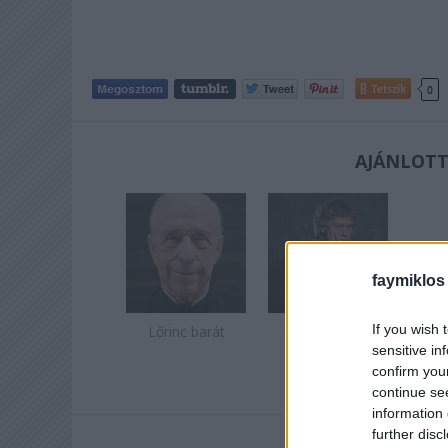
Tetszik
0
AJÁNLOTT
faymiklos
If you wish 
Lőrinc barát
Kocsis tovább
szolgál
sensitive in
confirm you
continue se
information 
further disc