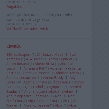
(
2026.08.05. 12:04
)
Dugótánc
stolzingimalter:
@Ceratium.blog.hu: szokás
szerint bravúros vagy. köszi
(
2026.08.04. 07:15
)
Vetélkedő társművészetek
CÍMKÉK
180-as Csoport
(
1
)
21. Század Kiadó
(
1
)
6szín
Teátrum
(
1
)
A. A. Milne
(
1
)
Aaron Copland
(
3
)
Aaron Rosand
(
1
)
Abebe Bikila
(
1
)
Abraham
Lincoln
(
1
)
Ábrahám Pál
(
1
)
Accademia di Santa
Cecilia
(
1
)
Ádám Zsuzsanna
(
1
)
Adolphe Adam
(
1
)
Adriana Lecouvreur
(
1
)
Adrien Brody
(
1
)
Ady
Endre
(
10
)
Agatha Christie
(
2
)
Ágay Irén
(
1
)
Agnes
Baltsa
(
1
)
Agnes Giebel
(
1
)
Agrippina
(
5
)
Ahmed
Szadavi
(
1
)
Ahol a folyami rákok énekelnek
(
1
)
Ahol a nap felkel Párizsban
(
1
)
Aida
(
1
)
Aida
Garifullina
(
2
)
Aigul Akhmetshina
(
1
)
Air
(
1
)
Ai
Weiwei
(
1
)
Akira Kuroszava
(
1
)
Ákos
(
1
)
Ákos