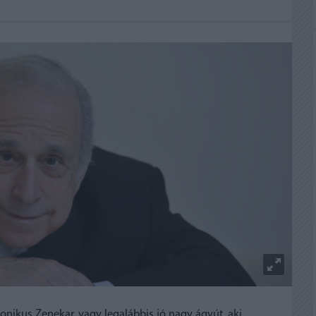
onikus Zenekar, vagy legalábbis jó nagy ágyút, aki