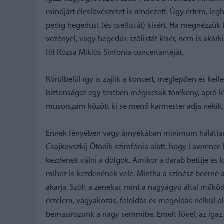
mindjárt éleslövészetet is rendezett. Úgy értem, legh
pedig hegedűst (és csellistát) kísért. Ha megnézzük
vezényel, vagy hegedűs szólistát kísér, nem is akárki
föl Rózsa Miklós Sinfonia concertantéját.
Körülbelül így is zajlik a koncert, meglepően és kel
biztonságot egy testben mégiscsak törékeny, apró lé
műsorszám között ki se menő karmester adja nekik.
Ennek fényében vagy árnyékában minimum hálátlans
Csajkovszkij Ötödik szimfónia alatt, hogy Lawrence 
kezdenek válni a dolgok. Amikor a darab betűje és k
mihez is kezdenének vele. Mintha a színész beérné a
akarja. Szólt a zenekar, mint a nagyágyú által műkö
érzelem, vágyakozás, feloldás és megoldás nélkül ol
bemasírozunk a nagy semmibe. Emelt fővel, az igaz, 