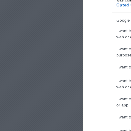
Opted 
Google 
I want t
web or d
I want t
purpose
I want 
I want t
web or d
I want t
or app.
I want t
I want t