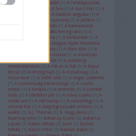
félkegyelmű
(
1
)
A feltaláló
(
1
)
A Felvilágosodás
Korának Zenekara
(
1
)
A fura
(
1
)
A Gucci-ház
(
1
)
A
Hail Mary-küldetés
(
1
)
A halálsor angyalai
(
1
)
A
halott város
(
1
)
A hét szamuráj
(
1
)
A játékos
(
1
)
A karmeliták párbeszédei
(
1
)
A karmesterek
alkonya
(
1
)
A kékszakállú herceg vára
(
1
)
A
keresztapa
(
1
)
A korona
(
1
)
A lombardok
(
1
)
A
magányos lovas
(
1
)
A Magyar Nyelv Múzeuma
(
1
)
A Magyar Zene Háza
(
1
)
A Mars Klub
(
1
)
A
menekülő ember
(
1
)
A múmia
(
1
)
A művészet
templomai
(
1
)
A nagy fal
(
1
)
A nürnbergi
mesterdalnokok
(
2
)
A Pál utcai fiúk
(
1
)
A Rajna
kincse
(
3
)
A részeg hajó
(
1
)
A rózsalovag
(
2
)
A
rózsa neve
(
1
)
A séfek séfe
(
1
)
A sziget szellemei
(
1
)
A szomorúság háromszöge
(
1
)
A szürke
ember
(
1
)
A terápia
(
1
)
A teremtés
(
1
)
A tizenkét
óriás
(
1
)
A tökéletes pár
(
1
)
A tolvaj szarka
(
1
)
A
vadak ura
(
1
)
A vád tanúja
(
1
)
A varázshegy
(
1
)
A
veronai fiúk
(
1
)
A világ legrosszabb embere
(
1
)
A
walkür
(
1
)
B.J. Thomas
(
1
)
B. Nagy János
(
1
)
Baarcsay Jenő
(
1
)
Babarczy Eszter
(
2
)
Babarczy
László
(
1
)
Babits Mihály
(
7
)
Bach
(
1
)
Bächer
Mihály
(
1
)
Bacsó Péter
(
2
)
Bakfark Bálint
(
1
)
Balassa Sándor
(
1
)
Balassi Bálint
(
1
)