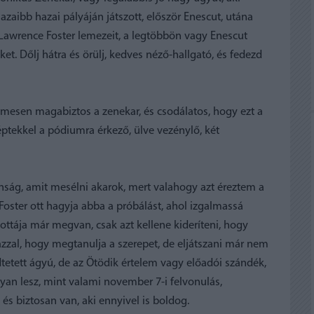
azaibb hazai pályáján játszott, először Enescut, utána
 Lawrence Foster lemezeit, a legtöbbön vagy Enescut
ket. Dőlj hátra és örülj, kedves néző-hallgató, és fedezd
lemesen magabiztos a zenekar, és csodálatos, hogy ezt a
ptekkel a pódiumra érkező, ülve vezénylő, két
ág, amit mesélni akarok, mert valahogy azt éreztem a
Foster ott hagyja abba a próbálást, ahol izgalmassá
ottája már megvan, csak azt kellene kideríteni, hogy
zzal, hogy megtanulja a szerepet, de eljátszani már nem
dtetett ágyú, de az Ötödik értelem vagy előadói szándék,
yan lesz, mint valami november 7-i felvonulás,
és biztosan van, aki ennyivel is boldog.