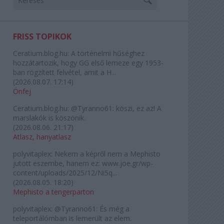
FRISS TOPIKOK
Ceratium.blog.hu:
A történelmi hűséghez
hozzátartozik, hogy GG első lemeze egy 1953-
ban rögzített felvétel, amit a H...
(
2026.08.07. 17:14
)
Önfej
Ceratium.blog.hu:
@Tyranno61: köszi, ez az! A
marslakók is köszönik.
(
2026.08.06. 21:17
)
Atlasz, hanyatlasz
polyvitaplex:
Nekem a képről nem a Mephisto
jutott eszembe, hanem ez: www.joe.gr/wp-
content/uploads/2025/12/Ni5q...
(
2026.08.05. 18:20
)
Mephisto a tengerparton
polyvitaplex:
@Tyranno61: És még a
teleportálómban is lemerült az elem.