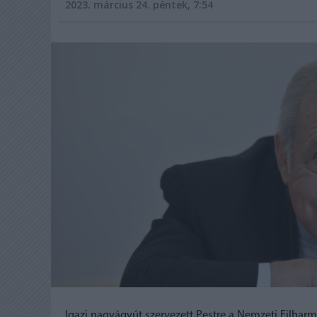
2023. március 24. péntek, 7:54
Igazi nagyágyút szervezett Pestre a Nemzeti Filharm