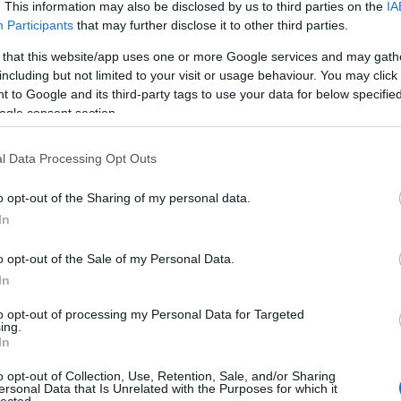
. This information may also be disclosed by us to third parties on the
IA
Participants
that may further disclose it to other third parties.
 TRACKBACK CÍME:
/api/trackback/id/18079138
 that this website/app uses one or more Google services and may gath
including but not limited to your visit or usage behaviour. You may click 
 to Google and its third-party tags to use your data for below specifi
MENTEK:
ogle consent section.
ói tartalomnak minősülnek, értük a
szolgáltatás technikai
üzemeltetője
gás esetén forduljon a blog szerkesztőjéhez. Részletek a
Felhasználási
adatvédelmi tájékoztatóban
.
l Data Processing Opt Outs
o opt-out of the Sharing of my personal data.
In
o opt-out of the Sale of my Personal Data.
In
to opt-out of processing my Personal Data for Targeted
ing.
In
o opt-out of Collection, Use, Retention, Sale, and/or Sharing
ersonal Data that Is Unrelated with the Purposes for which it
lected.