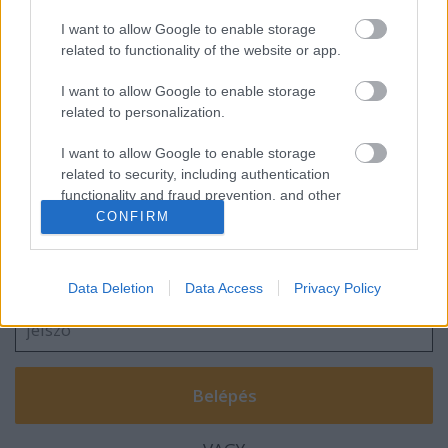
I want to allow Google to enable storage
related to functionality of the website or app.
I want to allow Google to enable storage
Gondolatok a házi könyvtárban
related to personalization.
I want to allow Google to enable storage
related to security, including authentication
functionality and fraud prevention, and other
Szólj hozzá!
user protection.
CONFIRM
A hozzászóláshoz be kell lépned!
Data Deletion
Data Access
Privacy Policy