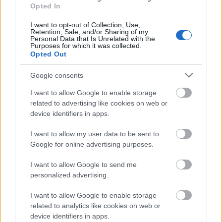
Opted In
Ajánlott bejegyzések:
I want to opt-out of Collection, Use,
Retention, Sale, and/or Sharing of my
Personal Data that Is Unrelated with the
Purposes for which it was collected.
Opted Out
Mephisto a tengerparton
Google consents
I want to allow Google to enable storage
related to advertising like cookies on web or
Vetélkedő társművészetek
device identifiers in apps.
I want to allow my user data to be sent to
Google for online advertising purposes.
A megválaszolatlan kérdés
I want to allow Google to send me
personalized advertising.
I want to allow Google to enable storage
related to analytics like cookies on web or
Az üllő és a kalapács között
device identifiers in apps.