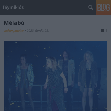
fáymiklós
Mélabú
stolzingimalter
•
2023. április 25.
1