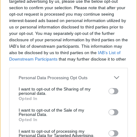
targeted advertising by us, please use the below opt-out
oda? Nem áll meg a vonat?
section to confirm your selection. Please note that after your
opt-out request is processed you may continue seeing
A Cseresznyéskertben pedig van még egy fordulat.
interest-based ads based on personal information utilized by
Ott áll a sok mozdulni képtelen lény, elszalad
us or personal information disclosed to third parties prior to
mellettük az élet, míg ők a régi befőttekről, a lassú
your opt-out. You may separately opt-out of the further
délelőttökről ábrándoznak, de egy divatosan
disclosure of your personal information by third parties on the
gondolkodó mai ember meg azt mondja, hogy nekik
IAB’s list of downstream participants. This information may
also be disclosed by us to third parties on the
IAB’s List of
van igazuk. Mármint a lassúaknak. Most mintha
Downstream Participants
that may further disclose it to other
mindenki erről beszélne a lassításról, a pillanat
third parties.
megéléséről, a tétlenségről, mint magasabb rendű
létezésről. A mostani szerzők gyermekei majd mind
Please note that this website/app uses one or more Google
Personal Data Processing Opt Outs
lankadt birtokossá akar válni, vagy az is lesz. Csehov
services and may gather and store information including but
közönsége két generációra biztosítva van.
not limited to your visit or usage behaviour. You may click to
I want to opt-out of the Sharing of my
personal data.
grant or deny consent to Google and its third-party tags to
Opted In
use your data for below specified purposes in below Google
consent section.
I want to opt-out of the Sale of my
Personal Data.
Opted In
Címkék:
Csehov
I want to opt-out of processing my
Personal Data for Targeted Advertising.