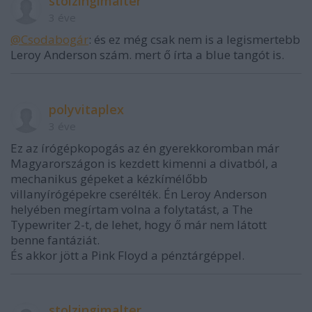
stolzingimalter
3 éve
@Csodabogár
: és ez még csak nem is a legismertebb
Leroy Anderson szám. mert ő írta a blue tangót is.
polyvitaplex
3 éve
Ez az írógépkopogás az én gyerekkoromban már
Magyarországon is kezdett kimenni a divatból, a
mechanikus gépeket a kézkímélőbb
villanyírógépekre cserélték. Én Leroy Anderson
helyében megírtam volna a folytatást, a The
Typewriter 2-t, de lehet, hogy ő már nem látott
benne fantáziát.
És akkor jött a Pink Floyd a pénztárgéppel.
stolzingimalter