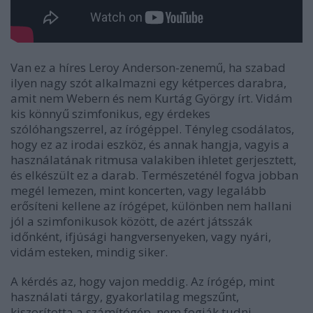
Van ez a híres Leroy Anderson-zenemű, ha szabad
ilyen nagy szót alkalmazni egy kétperces darabra,
amit nem Webern és nem Kurtág György írt. Vidám
kis könnyű szimfonikus, egy érdekes
szólóhangszerrel, az írógéppel. Tényleg csodálatos,
hogy ez az irodai eszköz, és annak hangja, vagyis a
használatának ritmusa valakiben ihletet gerjesztett,
és elkészült ez a darab. Természeténél fogva jobban
megél lemezen, mint koncerten, vagy legalább
erősíteni kellene az írógépet, különben nem hallani
jól a szimfonikusok között, de azért játsszák
időnként, ifjúsági hangversenyeken, vagy nyári,
vidám esteken, mindig siker.
A kérdés az, hogy vajon meddig. Az írógép, mint
használati tárgy, gyakorlatilag megszűnt,
kiszorította a számítógép, nem fogják tudni