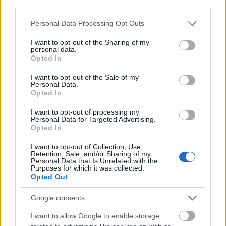
third parties.
Please note that this website/app uses one or more Google
Personal Data Processing Opt Outs
Ajánlott bejegyzések:
services and may gather and store information including but
not limited to your visit or usage behaviour. You may click to
I want to opt-out of the Sharing of my
personal data.
grant or deny consent to Google and its third-party tags to
Opted In
Szerelmes egy zongorába
use your data for below specified purposes in below Google
consent section.
I want to opt-out of the Sale of my
Personal Data.
Opted In
I want to opt-out of processing my
Operában énekelni
Personal Data for Targeted Advertising.
Opted In
I want to opt-out of Collection, Use,
Retention, Sale, and/or Sharing of my
Personal Data that Is Unrelated with the
Újra és újra és újra
Purposes for which it was collected.
Opted Out
Google consents
I want to allow Google to enable storage
Robinson