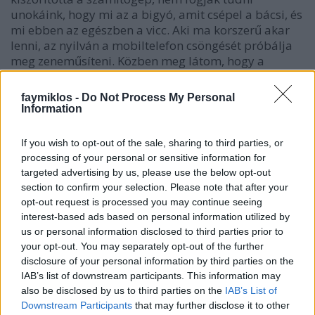
unokáink, hogy mi az a bigyó, amit csépel a bácsi, és
mi ebben az egészben a vicc. Aki ma korszerű akar
lenni, az nyilván a mobiltelefon csöngését próbálja
meg zeneműsíteni. Közben meg látom, hogy a
vonatot még ma is si-hu-húnak mondják a
gyerekeknek, pedig a mai villanymozdonyok nem
faymiklos -
Do Not Process My Personal
sihúznak, nincs bennük ez a ritmikus üzemelési
Information
mód. De a rutin vagy az emlékezet tartósabb, mint a
valóság, talán még most is vannak anyukák, akik, si-
If you wish to opt-out of the sale, sharing to third parties, or
hu-húra nevelik gyermeküket, és talán a gyerek is így
processing of your personal or sensitive information for
adja majd ezt tovább. A gőzmozdonyt a gyereknyelv
targeted advertising by us, please use the below opt-out
őrzi meg, az írógépet a klasszikus zene. De ki menti
section to confirm your selection. Please note that after your
meg a mobiltelefont?
opt-out request is processed you may continue seeing
interest-based ads based on personal information utilized by
us or personal information disclosed to third parties prior to
your opt-out. You may separately opt-out of the further
disclosure of your personal information by third parties on the
IAB’s list of downstream participants. This information may
Címkék:
Leroy Anderson
also be disclosed by us to third parties on the
IAB’s List of
Downstream Participants
that may further disclose it to other