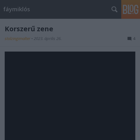
fáymiklós
Korszerű zene
stolzingimalter
•
2023. április 26.
4