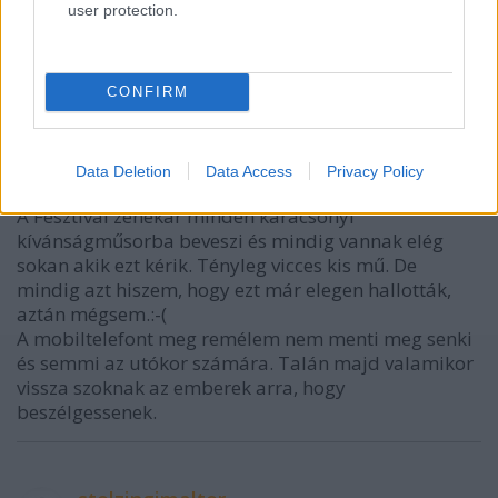
user protection.
CONFIRM
Csodabogár
Data Deletion
Data Access
Privacy Policy
3 éve
A Fesztivál zenekar minden karácsonyi
kívánságműsorba beveszi és mindig vannak elég
sokan akik ezt kérik. Tényleg vicces kis mű. De
mindig azt hiszem, hogy ezt már elegen hallották,
aztán mégsem.:-(
A mobiltelefont meg remélem nem menti meg senki
és semmi az utókor számára. Talán majd valamikor
vissza szoknak az emberek arra, hogy
beszélgessenek.